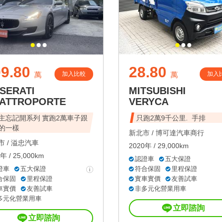
9.80
28.80
加入比較
加入
萬
萬
SERATI
MITSUBISHI
ATTROPORTE
VERYCA
忘記開系列 實跑2萬車子跟
只跑2萬9千公里. 手排
的一樣
新北市 /
博可達汽車商行
 /
溢忠汽車
2020年 / 29,000km
年 / 25,000km
認證車
五大保證
證車
五大保證
符合保固
里程保證
合保固
里程保證
實車實價
友善試車
車實價
友善試車
非多元化營業用車
多元化營業用車
立即諮詢
立即諮詢