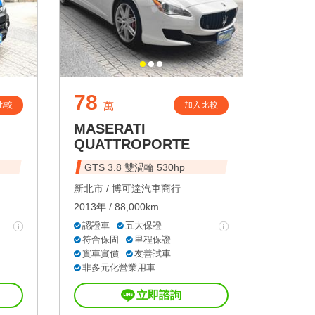
78
比較
加入比較
萬
MASERATI
QUATTROPORTE
GTS 3.8 雙渦輪 530hp
新北市 /
博可達汽車商行
2013年 / 88,000km
認證車
五大保證
符合保固
里程保證
實車實價
友善試車
非多元化營業用車
立即諮詢