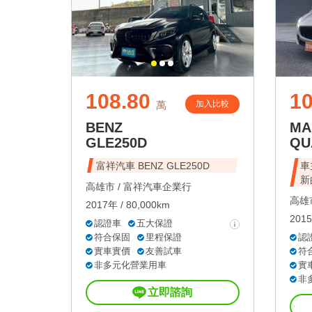
108.80
10
加入比較
萬
BENZ
MA
GLE250D
QU
富祥汽車 BENZ GLE250D
車主
新
高雄市 /
富祥汽車企業行
高雄市
2017年 / 80,000km
2015
認證車
五大保證
符合保固
里程保證
認
實車實價
友善試車
符
非多元化營業用車
實
非
立即諮詢