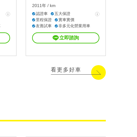
2011年 / km
認證車
五大保證
里程保證
實車實價
車
友善試車
非多元化營業用車
立即諮詢
看更多好車