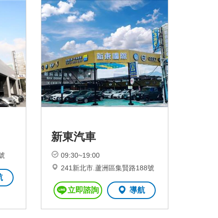
新東汽車
號
09:30~19:00
241新北市.蘆洲區集賢路188號
航
立即諮詢
導航