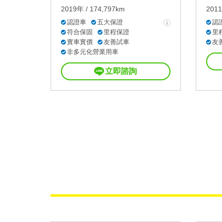
2019年 / 174,797km
2011
認證車
五大保證
認
符合保固
里程保證
里
實車實價
友善試車
友
非多元化營業用車
立即諮詢