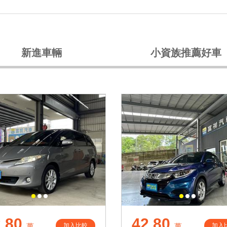
新進車輛
小資族推薦好車
.80
42.80
加入比較
加入
萬
萬