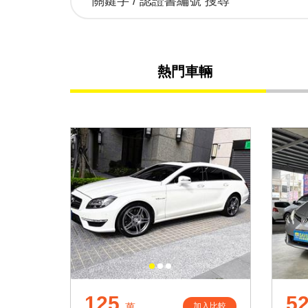
熱門車輛
125
52
加入比較
萬