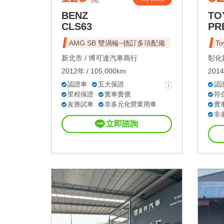
BENZ
TO
CLS63
PR
AMG SB 雙渦輪~德訂多項配備
To
新北市 /
博可達汽車商行
彰化縣
2012年 / 105,000km
2014
認證車
五大保證
認
里程保證
實車實價
符
友善試車
非多元化營業用車
實
非
立即諮詢