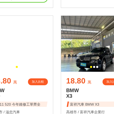
.80
18.80
加入比較
加入
萬
萬
MW
BMW
0
X3
011 520 今年維修工單齊全
富祥汽車 BMW X3
 /
溢忠汽車
高雄市 /
富祥汽車企業行