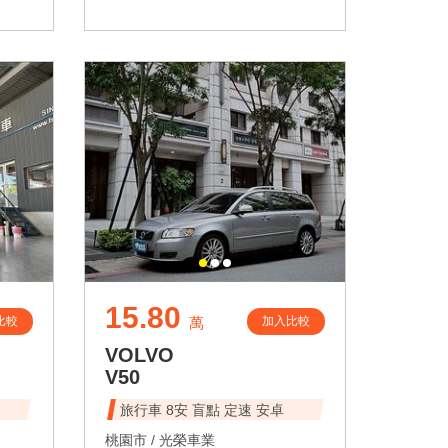
15.80
比較
加入比較
萬
VOLVO
V50
旅行車 8安 盲點 定速 安卓
桃園市 /
光榮車業