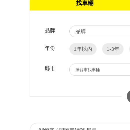
找車輛
品牌
年份
1年以內
1-3年
縣市
按縣市找車輛
ALL
台北市
南投縣
彰化縣
花蓮縣
台東縣