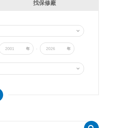
找保修廠
年
-
年
苗栗縣
台中市
市
屏東縣
宜蘭縣