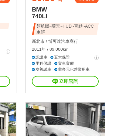
BMW
740LI
領航版~環景~HUD~盲點~ACC
車距
新北市 /
博可達汽車商行
2011年 / 89,000km
認證車
五大保證
里程保證
實車實價
友善試車
非多元化營業用車
立即諮詢