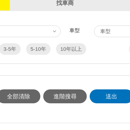
找車商
車型
3-5年
5-10年
10年以上
新北市
基隆市
桃園市
新竹市
新竹縣
雲林縣
嘉義市
嘉義縣
台南市
高雄
全部清除
進階搜尋
送出
澎湖縣
連江縣
金門縣