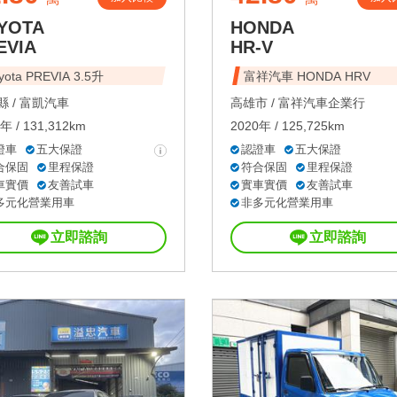
YOTA
HONDA
EVIA
HR-V
yota PREVIA 3.5升
富祥汽車 HONDA HRV
 /
富凱汽車
高雄市 /
富祥汽車企業行
年 / 131,312km
2020年 / 125,725km
證車
五大保證
認證車
五大保證
合保固
里程保證
符合保固
里程保證
車實價
友善試車
實車實價
友善試車
多元化營業用車
非多元化營業用車
立即諮詢
立即諮詢