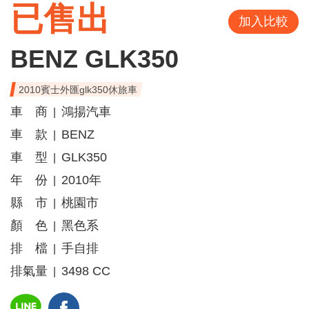
已售出
加入比較
BENZ GLK350
2010賓士外匯glk350休旅車
車 商
鴻揚汽車
|
車 款
BENZ
|
車 型
GLK350
|
年 份
2010年
|
縣 市
桃園市
|
顏 色
黑色系
|
排 檔
手自排
|
排氣量
3498 CC
|