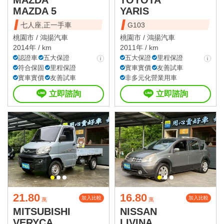
MAZDA 5
YARIS
七人座,正一手車
G103
桃園市 /
鴻揚汽車
桃園市 /
鴻揚汽車
2014年 / km
2011年 / km
認證車
五大保證
五大保證
里程保證
符合保固
里程保證
實車實價
友善試車
實車實價
友善試車
非多元化營業用車
立即諮詢
立即諮詢
21.80
16.80
加入比較
加入比較
萬
萬
MITSUBISHI
NISSAN
VERYCA
LIVINA