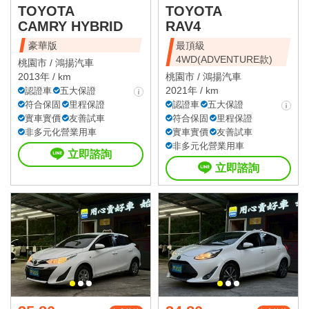
TOYOTA
TOYOTA
CAMRY HYBRID
RAV4
豪華版
最頂級
4WD(ADVENTURE款)
桃園市 /
鴻揚汽車
2013年 / km
桃園市 /
鴻揚汽車
2021年 / km
認證車
五大保證
符合保固
里程保證
認證車
五大保證
實車實價
友善試車
符合保固
里程保證
非多元化營業用車
實車實價
友善試車
非多元化營業用車
立即諮詢
立即諮詢