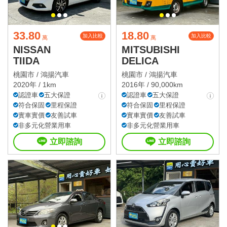
33.80
18.80
加入比較
加入比較
萬
萬
NISSAN
MITSUBISHI
TIIDA
DELICA
桃園市 /
鴻揚汽車
桃園市 /
鴻揚汽車
2020年 / 1km
2016年 / 90,000km
認證車
五大保證
認證車
五大保證
符合保固
里程保證
符合保固
里程保證
實車實價
友善試車
實車實價
友善試車
非多元化營業用車
非多元化營業用車
立即諮詢
立即諮詢