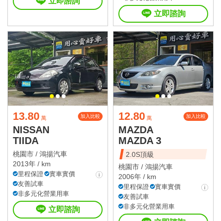
立即諮詢
立即諮詢
13.80
12.80
加入比較
加入比較
萬
萬
NISSAN
MAZDA
TIIDA
MAZDA 3
桃園市 /
鴻揚汽車
2.0S頂級
2013年 / km
桃園市 /
鴻揚汽車
里程保證
實車實價
2006年 / km
友善試車
里程保證
實車實價
非多元化營業用車
友善試車
非多元化營業用車
立即諮詢