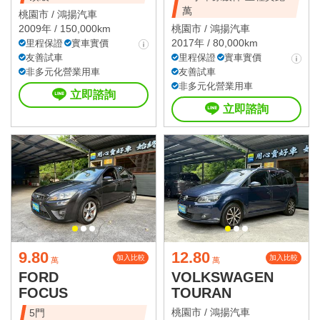
萬
桃園市 /
鴻揚汽車
2009年 / 150,000km
桃園市 /
鴻揚汽車
2017年 / 80,000km
里程保證
實車實價
友善試車
里程保證
實車實價
非多元化營業用車
友善試車
非多元化營業用車
立即諮詢
立即諮詢
9.80
12.80
加入比較
加入比較
萬
萬
FORD
VOLKSWAGEN
FOCUS
TOURAN
桃園市 /
鴻揚汽車
5門