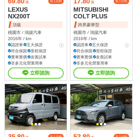
69.80
17.80
加入比較
加入比較
萬
萬
LEXUS
MITSUBISHI
NX200T
COLT PLUS
頂級
跨界豪華型
桃園市 /
鴻揚汽車
桃園市 /
鴻揚汽車
2016年 / km
2016年 / km
認證車
五大保證
認證車
五大保證
符合保固
里程保證
符合保固
里程保證
實車實價
友善試車
實車實價
友善試車
非多元化營業用車
非多元化營業用車
立即諮詢
立即諮詢
35.80
52.80
加入比較
加入比較