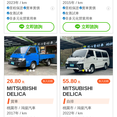
2023年 / km
2015年 / km
里程保證
實車實價
里程保證
實車實價
友善試車
友善試車
非多元化營業用車
非多元化營業用車
立即諮詢
立即諮詢
26.80
55.80
加入比較
加入比較
萬
萬
MITSUBISHI
MITSUBISHI
DELICA
DELICA
貨車
自排
桃園市 /
鴻揚汽車
桃園市 /
鴻揚汽車
2017年 / km
2022年 / km