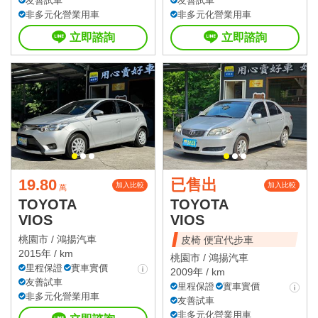
友善試車
友善試車
非多元化營業用車
非多元化營業用車
立即諮詢
立即諮詢
19.80
已售出
加入比較
加入比較
萬
TOYOTA
TOYOTA
VIOS
VIOS
桃園市 /
鴻揚汽車
皮椅 便宜代步車
2015年 / km
桃園市 /
鴻揚汽車
里程保證
實車實價
2009年 / km
友善試車
里程保證
實車實價
非多元化營業用車
友善試車
非多元化營業用車