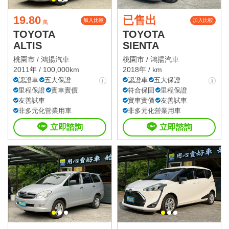
19.80
已售出
加入比較
加入比較
萬
TOYOTA
TOYOTA
ALTIS
SIENTA
桃園市 /
鴻揚汽車
桃園市 /
鴻揚汽車
2011年 / 100,000km
2018年 / km
認證車
五大保證
認證車
五大保證
里程保證
實車實價
符合保固
里程保證
友善試車
實車實價
友善試車
非多元化營業用車
非多元化營業用車
立即諮詢
立即諮詢