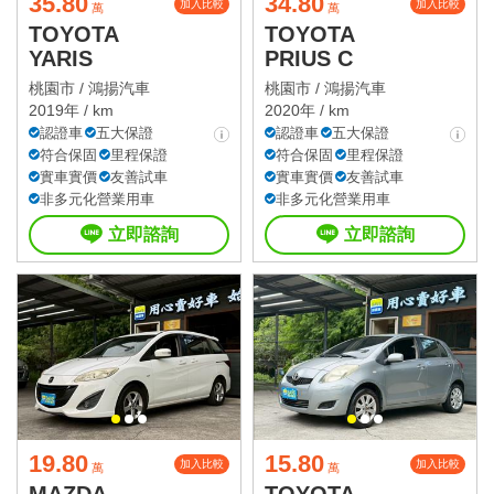
35.80
34.80
加入比較
加入比較
萬
萬
TOYOTA
TOYOTA
YARIS
PRIUS C
桃園市 /
鴻揚汽車
桃園市 /
鴻揚汽車
2019年 / km
2020年 / km
認證車
五大保證
認證車
五大保證
符合保固
里程保證
符合保固
里程保證
實車實價
友善試車
實車實價
友善試車
非多元化營業用車
非多元化營業用車
立即諮詢
立即諮詢
19.80
15.80
加入比較
加入比較
萬
萬
MAZDA
TOYOTA