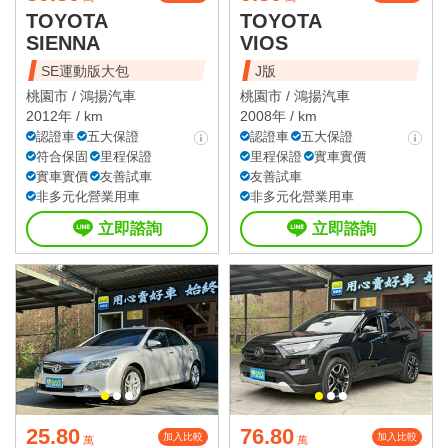
TOYOTA
TOYOTA
SIENNA
VIOS
SE運動版大包
J版
桃園市 /
鴻揚汽車
桃園市 /
鴻揚汽車
2012年 / km
2008年 / km
認證車
五大保證
認證車
五大保證
符合保固
里程保證
里程保證
實車實價
實車實價
友善試車
友善試車
非多元化營業用車
非多元化營業用車
立即諮詢
立即諮詢
25.80
76.80
加入比較
加入比較
萬
萬