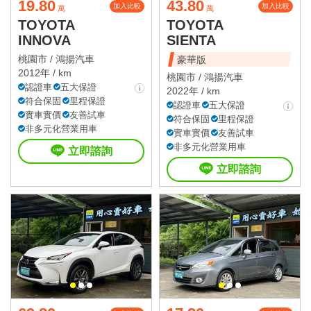
19.80
43.80
加入比較
加入比較
萬
萬
TOYOTA
TOYOTA
INNOVA
SIENTA
桃園市 /
鴻揚汽車
豪華版
2012年 / km
桃園市 /
鴻揚汽車
認證車
五大保證
2022年 / km
符合保固
里程保證
認證車
五大保證
實車實價
友善試車
符合保固
里程保證
非多元化營業用車
實車實價
友善試車
非多元化營業用車
立即諮詢
立即諮詢