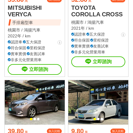
萬
萬
MITSUBISHI
TOYOTA
VERYCA
COROLLA CROSS
桃園市 /
鴻揚汽車
手排廂型車
2021年 / km
桃園市 /
鴻揚汽車
認證車
五大保證
2022年 / km
符合保固
里程保證
認證車
五大保證
實車實價
友善試車
符合保固
里程保證
非多元化營業用車
實車實價
友善試車
非多元化營業用車
立即諮詢
立即諮詢
39.80
9.80
加入比較
加入比較
萬
萬