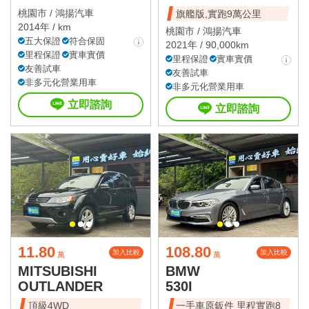
桃園市 /
鴻揚汽車
旗艦版,實跑9萬公里
2014年 / km
桃園市 /
鴻揚汽車
五大保證
符合保固
2021年 / 90,000km
里程保證
實車實價
里程保證
實車實價
友善試車
友善試車
非多元化營業用車
非多元化營業用車
立即諮詢
立即諮詢
11.80
108.80
加入比較
加入比較
萬
萬
MITSUBISHI
BMW
OUTLANDER
530I
頂級4WD
一手車原鈑件 里程實跑8