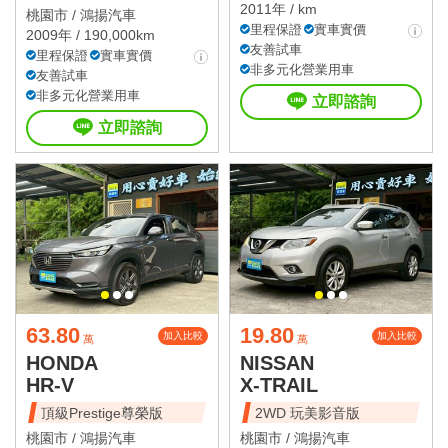
2011年 / km
桃園市 /
鴻揚汽車
里程保證
實車實價
2009年 / 190,000km
友善試車
里程保證
實車實價
非多元化營業用車
友善試車
非多元化營業用車
立即諮詢
立即諮詢
63.80
19.80
加入比較
加入比較
萬
萬
HONDA
NISSAN
HR-V
X-TRAIL
頂級Prestige尊榮版
2WD 玩美影音版
桃園市 /
鴻揚汽車
桃園市 /
鴻揚汽車