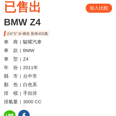
已售出
加入比較
BMW Z4
Z4I"S" M 稀有 新車450萬
車 商
駿曜汽車
|
車 款
BMW
|
車 型
Z4
|
年 份
2011年
|
縣 市
台中市
|
顏 色
白色系
|
排 檔
手自排
|
排氣量
3000 CC
|