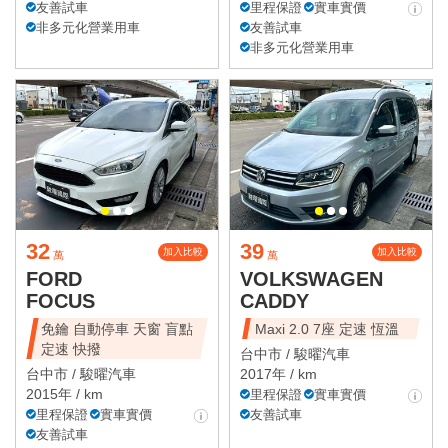
友善試車
里程保證
實車實價
非多元化營業用車
友善試車
非多元化營業用車
32
39
加入比較
加入比較
萬
萬
FORD
VOLKSWAGEN
FOCUS
CADDY
免鑰 自動停車 天窗 盲點
Maxi 2.0 7座 定速 恆溫
定速 快撥
台中市 /
駿曜汽車
台中市 /
駿曜汽車
2017年 / km
2015年 / km
里程保證
實車實價
里程保證
實車實價
友善試車
友善試車