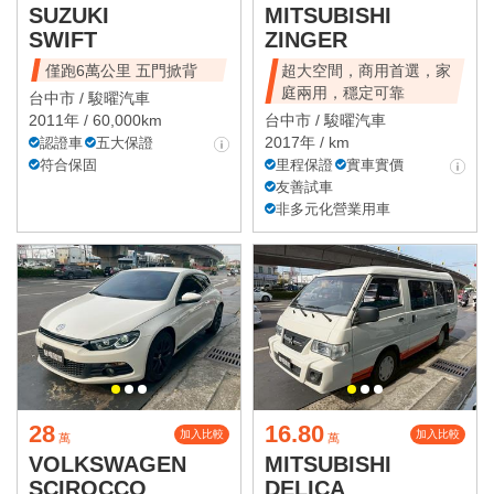
SUZUKI
MITSUBISHI
SWIFT
ZINGER
僅跑6萬公里 五門掀背
超大空間，商用首選，家
庭兩用，穩定可靠
台中市 /
駿曜汽車
2011年 / 60,000km
台中市 /
駿曜汽車
2017年 / km
認證車
五大保證
符合保固
里程保證
實車實價
友善試車
非多元化營業用車
28
16.80
加入比較
加入比較
萬
萬
VOLKSWAGEN
MITSUBISHI
SCIROCCO
DELICA