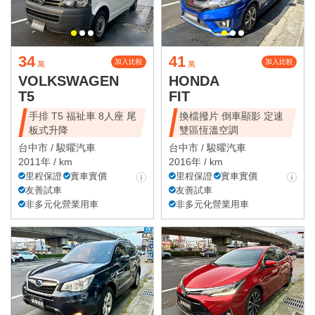
34
41
加入比較
加入比較
萬
萬
VOLKSWAGEN
HONDA
T5
FIT
手排 T5 福祉車 8人座 尾
換檔撥片 倒車顯影 定速
板式升降
雙區恆溫空調
台中市 /
駿曜汽車
台中市 /
駿曜汽車
2011年 / km
2016年 / km
里程保證
實車實價
里程保證
實車實價
友善試車
友善試車
非多元化營業用車
非多元化營業用車