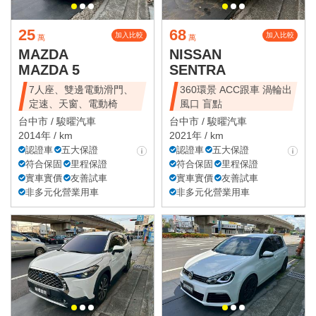
25
68
加入比較
加入比較
萬
萬
MAZDA
NISSAN
MAZDA 5
SENTRA
7人座、雙邊電動滑門、
360環景 ACC跟車 渦輪出
定速、天窗、電動椅
風口 盲點
台中市 /
駿曜汽車
台中市 /
駿曜汽車
2014年 / km
2021年 / km
認證車
五大保證
認證車
五大保證
符合保固
里程保證
符合保固
里程保證
實車實價
友善試車
實車實價
友善試車
非多元化營業用車
非多元化營業用車