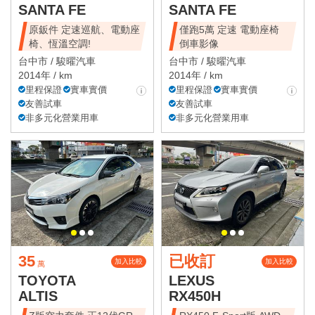
SANTA FE
SANTA FE
原鈑件 定速巡航、電動座
僅跑5萬 定速 電動座椅
椅、恆溫空調!
倒車影像
台中市 /
駿曜汽車
台中市 /
駿曜汽車
2014年 / km
2014年 / km
里程保證
實車實價
里程保證
實車實價
友善試車
友善試車
非多元化營業用車
非多元化營業用車
35
已收訂
加入比較
加入比較
萬
TOYOTA
LEXUS
ALTIS
RX450H