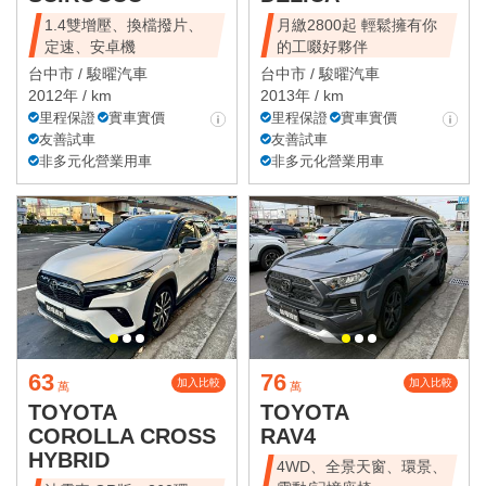
1.4雙增壓、換檔撥片、
月繳2800起 輕鬆擁有你
定速、安卓機
的工啜好夥伴
台中市 /
駿曜汽車
台中市 /
駿曜汽車
2012年 / km
2013年 / km
里程保證
實車實價
里程保證
實車實價
友善試車
友善試車
非多元化營業用車
非多元化營業用車
63
76
加入比較
加入比較
萬
萬
TOYOTA
TOYOTA
COROLLA CROSS
RAV4
HYBRID
4WD、全景天窗、環景、