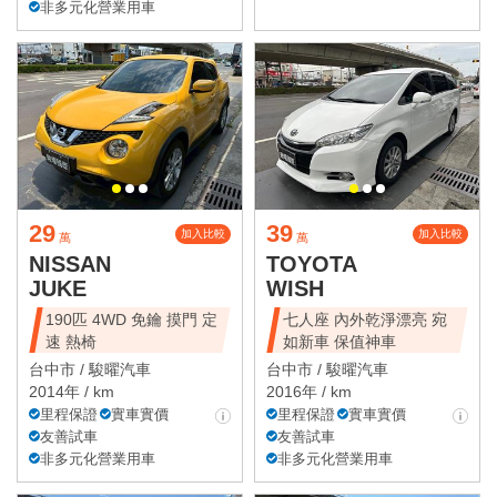
非多元化營業用車
29
39
加入比較
加入比較
萬
萬
NISSAN
TOYOTA
JUKE
WISH
190匹 4WD 免鑰 摸門 定
七人座 內外乾淨漂亮 宛
速 熱椅
如新車 保值神車
台中市 /
駿曜汽車
台中市 /
駿曜汽車
2014年 / km
2016年 / km
里程保證
實車實價
里程保證
實車實價
友善試車
友善試車
非多元化營業用車
非多元化營業用車