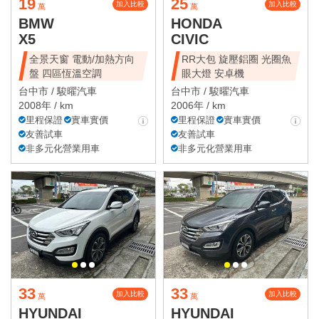
19
25
加入比較
加入比較
萬
萬
BMW
HONDA
X5
CIVIC
全景天窗 電動/加熱方向
RR大包 旋壓鋁圈 光圈魚
盤 四區恆溫空調
眼大燈 安卓機
台中市 /
駿曜汽車
台中市 /
駿曜汽車
2008年 / km
2006年 / km
里程保證
實車實價
里程保證
實車實價
友善試車
友善試車
非多元化營業用車
非多元化營業用車
33
33
加入比較
加入比較
萬
萬
HYUNDAI
HYUNDAI