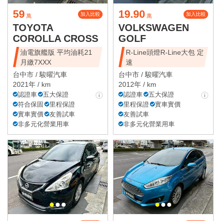
59
19.90
加入比較
加入比較
萬
萬
TOYOTA
VOLKSWAGEN
COROLLA CROSS
GOLF
油電旗艦版 平均油耗21
R-Line頭燈R-Line大包 定
月繳7XXX
速
台中市 /
駿曜汽車
台中市 /
駿曜汽車
2021年 / km
2012年 / km
認證車
五大保證
認證車
五大保證
符合保固
里程保證
里程保證
實車實價
實車實價
友善試車
友善試車
非多元化營業用車
非多元化營業用車