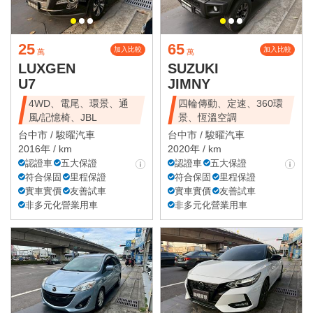
25
65
加入比較
加入比較
萬
萬
LUXGEN
SUZUKI
U7
JIMNY
4WD、電尾、環景、通
四輪傳動、定速、360環
風/記憶椅、JBL
景、恆溫空調
台中市 /
駿曜汽車
台中市 /
駿曜汽車
2016年 / km
2020年 / km
認證車
五大保證
認證車
五大保證
符合保固
里程保證
符合保固
里程保證
實車實價
友善試車
實車實價
友善試車
非多元化營業用車
非多元化營業用車