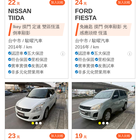
22
24
加入比較
加入比較
萬
萬
NISSAN
FORD
TIIDA
FIESTA
Ikey 摸門 定速 雙區恆溫
免鑰匙 摸門 倒車顯影 光
倒車顯影
感應頭燈 恆溫
台中市 /
駿曜汽車
台中市 /
駿曜汽車
2014年 / km
2016年 / km
認證車
五大保證
認證車
五大保證
符合保固
里程保證
符合保固
里程保證
實車實價
友善試車
實車實價
友善試車
非多元化營業用車
非多元化營業用車
23
19
加入比較
加入比較
萬
萬