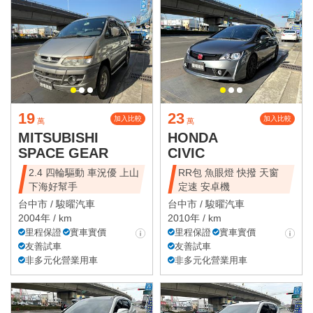
19
23
加入比較
加入比較
萬
萬
MITSUBISHI
HONDA
SPACE GEAR
CIVIC
2.4 四輪驅動 車況優 上山
RR包 魚眼燈 快撥 天窗
下海好幫手
定速 安卓機
台中市 /
駿曜汽車
台中市 /
駿曜汽車
2004年 / km
2010年 / km
里程保證
實車實價
里程保證
實車實價
友善試車
友善試車
非多元化營業用車
非多元化營業用車