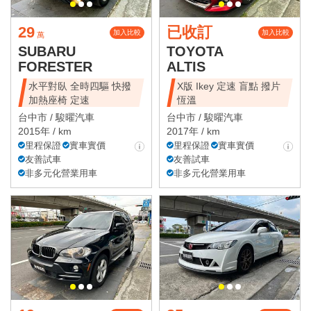
29
已收訂
加入比較
加入比較
萬
SUBARU
TOYOTA
FORESTER
ALTIS
水平對臥 全時四驅 快撥
X版 Ikey 定速 盲點 撥片
加熱座椅 定速
恆溫
台中市 /
駿曜汽車
台中市 /
駿曜汽車
2015年 / km
2017年 / km
里程保證
實車實價
里程保證
實車實價
友善試車
友善試車
非多元化營業用車
非多元化營業用車