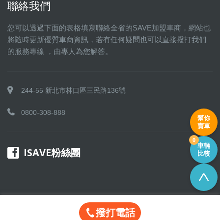
聯絡我們
您可以透過下面的表格填寫聯絡全省的SAVE加盟車商，網站也
將隨時更新優質車商資訊，若有任何疑問也可以直接撥打我們
的服務專線 ，由專人為您解答。
244-55 新北市林口區三民路136號
0800-308-888
幫你
賣車
0
車輛
ISAVE粉絲團
比較
撥打電話
Copyright © 2016 SAVE 聯盟 All rights reserved.