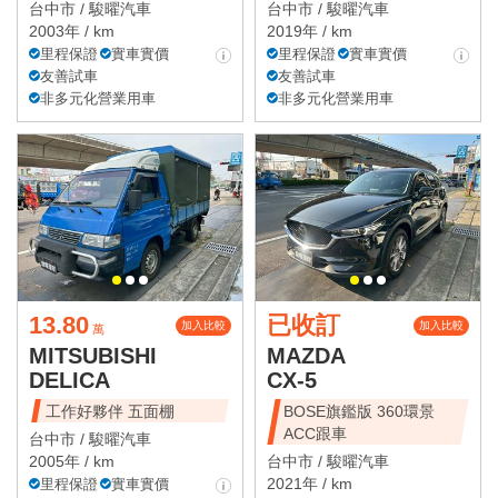
台中市 /
駿曜汽車
台中市 /
駿曜汽車
2003年 / km
2019年 / km
里程保證
實車實價
里程保證
實車實價
友善試車
友善試車
非多元化營業用車
非多元化營業用車
13.80
已收訂
加入比較
加入比較
萬
MITSUBISHI
MAZDA
DELICA
CX-5
工作好夥伴 五面棚
BOSE旗鑑版 360環景
ACC跟車
台中市 /
駿曜汽車
2005年 / km
台中市 /
駿曜汽車
2021年 / km
里程保證
實車實價