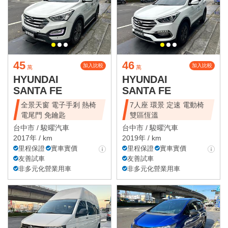
45
46
加入比較
加入比較
萬
萬
HYUNDAI
HYUNDAI
SANTA FE
SANTA FE
全景天窗 電子手剎 熱椅
7人座 環景 定速 電動椅
電尾門 免鑰匙
雙區恆溫
台中市 /
駿曜汽車
台中市 /
駿曜汽車
2017年 / km
2019年 / km
里程保證
實車實價
里程保證
實車實價
友善試車
友善試車
非多元化營業用車
非多元化營業用車