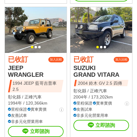
已收訂
已收訂
加入比較
加入比較
JEEP
SUZUKI
WRANGLER
GRAND VITARA
1994 JEEP 藍哥吉普車
2004 鈴木 GV 2.5 四傳
2.5
彰化縣 /
正峰汽車
彰化縣 /
正峰汽車
2004年 / 173,202km
1994年 / 120,366km
里程保證
實車實價
里程保證
實車實價
友善試車
友善試車
非多元化營業用車
非多元化營業用車
立即諮詢
立即諮詢