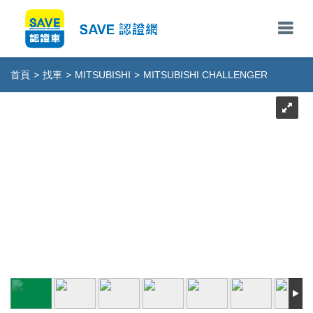
首頁
>
找車
>
MITSUBISHI
>
MITSUBISHI CHALLENGER