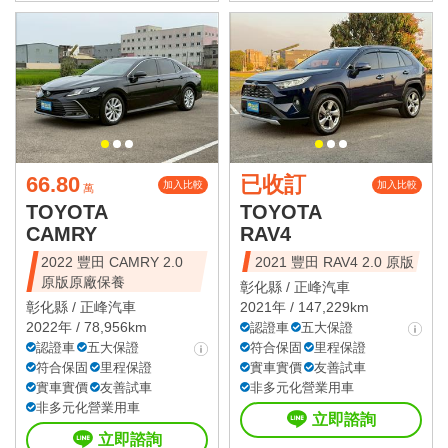
66.80
已收訂
加入比較
加入比較
萬
TOYOTA
TOYOTA
CAMRY
RAV4
2022 豐田 CAMRY 2.0
2021 豐田 RAV4 2.0 原版
原版原廠保養
彰化縣 /
正峰汽車
彰化縣 /
正峰汽車
2021年 / 147,229km
2022年 / 78,956km
認證車
五大保證
認證車
五大保證
符合保固
里程保證
符合保固
里程保證
實車實價
友善試車
實車實價
友善試車
非多元化營業用車
非多元化營業用車
立即諮詢
立即諮詢