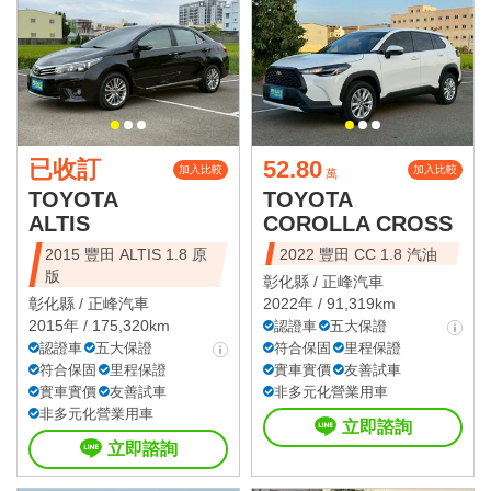
已收訂
52.80
加入比較
加入比較
萬
TOYOTA
TOYOTA
ALTIS
COROLLA CROSS
2015 豐田 ALTIS 1.8 原
2022 豐田 CC 1.8 汽油
版
彰化縣 /
正峰汽車
彰化縣 /
正峰汽車
2022年 / 91,319km
2015年 / 175,320km
認證車
五大保證
認證車
五大保證
符合保固
里程保證
符合保固
里程保證
實車實價
友善試車
實車實價
友善試車
非多元化營業用車
非多元化營業用車
立即諮詢
立即諮詢