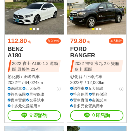
112.80
79.80
加入比較
加入比較
萬
萬
BENZ
FORD
A180
RANGER
2022 賓士 A180 1.3 運動
2022 福特 浪九 2.0 雙廂
版 原版件 23P
皮卡 原版
彰化縣 /
正峰汽車
彰化縣 /
正峰汽車
2022年 / 64,024km
2022年 / 12,000km
認證車
五大保證
認證車
五大保證
符合保固
里程保證
符合保固
里程保證
實車實價
友善試車
實車實價
友善試車
非多元化營業用車
非多元化營業用車
立即諮詢
立即諮詢