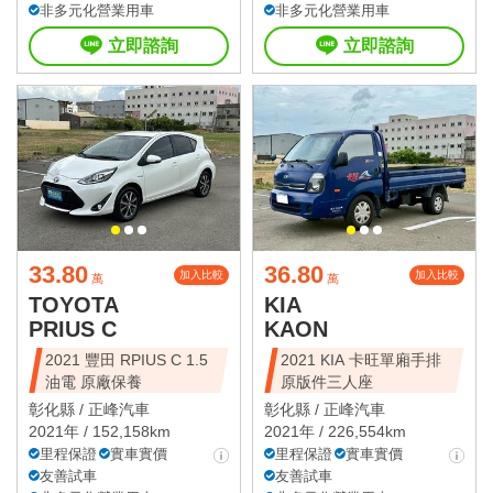
非多元化營業用車
非多元化營業用車
立即諮詢
立即諮詢
33.80
36.80
加入比較
加入比較
萬
萬
TOYOTA
KIA
PRIUS C
KAON
2021 豐田 RPIUS C 1.5
2021 KIA 卡旺單廂手排
油電 原廠保養
原版件三人座
彰化縣 /
正峰汽車
彰化縣 /
正峰汽車
2021年 / 152,158km
2021年 / 226,554km
里程保證
實車實價
里程保證
實車實價
友善試車
友善試車