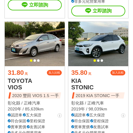
非多元化營業用車
立即諮詢
立即諮詢
31.80
35.80
加入比較
加入比較
萬
萬
TOYOTA
KIA
VIOS
STONIC
2020 豐田 VIOS 1.5 一手
2019 KIA STONIC 一手
彰化縣 /
正峰汽車
彰化縣 /
正峰汽車
2020年 / 85,639km
2019年 / 98,039km
認證車
五大保證
認證車
五大保證
符合保固
里程保證
符合保固
里程保證
實車實價
友善試車
實車實價
友善試車
非多元化營業用車
非多元化營業用車