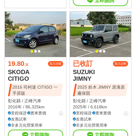
立即諮詢
19.80
已收訂
加入比較
加入比較
萬
SKODA
SUZUKI
CITIGO
JIMNY
2016 司柯達 CITIGO 一
2025 鈴木 JIMNY 原漆原
手原版
廠保固
彰化縣 /
正峰汽車
彰化縣 /
正峰汽車
2016年 / 86,325km
2025年 / 6,618km
里程保證
實車實價
里程保證
實車實價
友善試車
友善試車
非多元化營業用車
非多元化營業用車
立即諮詢
立即諮詢