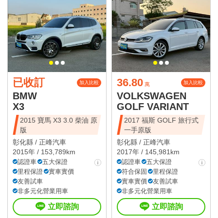
已收訂
36.80
加入比較
加入比較
萬
BMW
VOLKSWAGEN
X3
GOLF VARIANT
2015 寶馬 X3 3.0 柴油 原
2017 福斯 GOLF 旅行式
版
一手原版
彰化縣 /
正峰汽車
彰化縣 /
正峰汽車
2015年 / 153,789km
2017年 / 145,981km
認證車
五大保證
認證車
五大保證
里程保證
實車實價
符合保固
里程保證
友善試車
實車實價
友善試車
非多元化營業用車
非多元化營業用車
立即諮詢
立即諮詢