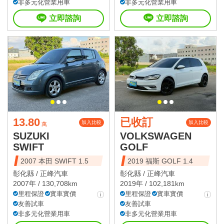
非多元化營業用車
非多元化營業用車
立即諮詢
立即諮詢
13.80
已收訂
加入比較
加入比較
萬
SUZUKI
VOLKSWAGEN
SWIFT
GOLF
2007 本田 SWIFT 1.5
2019 福斯 GOLF 1.4
彰化縣 /
正峰汽車
彰化縣 /
正峰汽車
2007年 / 130,708km
2019年 / 102,181km
里程保證
實車實價
里程保證
實車實價
友善試車
友善試車
非多元化營業用車
非多元化營業用車