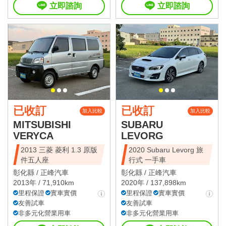
立即諮詢
立即諮詢
已收訂
已收訂
加入比較
加入比較
MITSUBISHI
SUBARU
VERYCA
LEVORG
2013 三菱 菱利 1.3 原版
2020 Subaru Levorg 旅
件五人座
行式 一手車
彰化縣 /
正峰汽車
彰化縣 /
正峰汽車
2013年 / 71,910km
2020年 / 137,898km
里程保證
實車實價
里程保證
實車實價
友善試車
友善試車
非多元化營業用車
非多元化營業用車