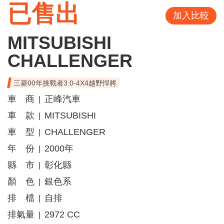
已售出
加入比較
MITSUBISHI
CHALLENGER
三菱00年挑戰者3.0-4X4越野悍將
車 商
正峰汽車
|
車 款
MITSUBISHI
|
車 型
CHALLENGER
|
年 份
2000年
|
縣 市
彰化縣
|
顏 色
銀色系
|
排 檔
自排
|
排氣量
2972 CC
|