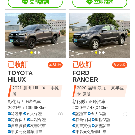
立即諮詢
立即諮詢
已收訂
已收訂
加入比較
加入比較
TOYOTA
FORD
HILUX
RANGER
2021 豐田 HILUX 一手原
2020 福特 浪九 一廂半皮
版
卡 原版
彰化縣 /
正峰汽車
彰化縣 /
正峰汽車
2021年 / 139,958km
2020年 / 48,043km
認證車
五大保證
認證車
五大保證
符合保固
里程保證
符合保固
里程保證
實車實價
友善試車
實車實價
友善試車
非多元化營業用車
非多元化營業用車