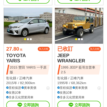
27.80
已收訂
加入比較
加入比較
萬
TOYOTA
JEEP
YARIS
WRANGLER
2015 豐田 YARIS 一手原
1995 JEEP 藍哥吉普車
版
2.5
彰化縣 /
正峰汽車
彰化縣 /
正峰汽車
2015年 / 82,900km
1995年 / 68,362km
里程保證
實車實價
里程保證
實車實價
友善試車
友善試車
非多元化營業用車
非多元化營業用車
立即諮詢
立即諮詢