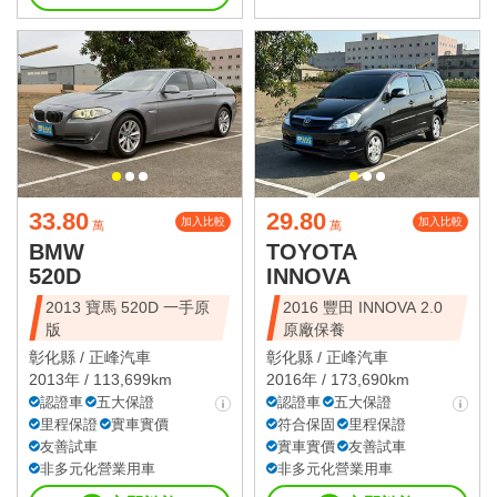
33.80
29.80
加入比較
加入比較
萬
萬
BMW
TOYOTA
520D
INNOVA
2013 寶馬 520D 一手原
2016 豐田 INNOVA 2.0
版
原廠保養
彰化縣 /
正峰汽車
彰化縣 /
正峰汽車
2013年 / 113,699km
2016年 / 173,690km
認證車
五大保證
認證車
五大保證
里程保證
實車實價
符合保固
里程保證
友善試車
實車實價
友善試車
非多元化營業用車
非多元化營業用車