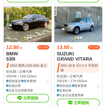
12.80
13.80
加入比較
加入比較
萬
萬
BMW
SUZUKI
530I
GRAND VITARA
2004 寶馬 530I E60 直六
2001 鈴木 GV 2.5 手排四
傳
彰化縣 /
正峰汽車
2004年 / 169,525km
彰化縣 /
正峰汽車
2001年 / 179,555km
里程保證
實車實價
友善試車
里程保證
實車實價
非多元化營業用車
友善試車
非多元化營業用車
立即諮詢
立即諮詢