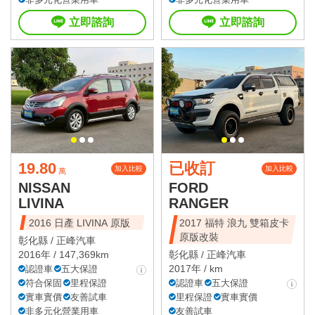
立即諮詢
立即諮詢
19.80
已收訂
加入比較
加入比較
萬
NISSAN
FORD
LIVINA
RANGER
2016 日產 LIVINA 原版
2017 福特 浪九 雙箱皮卡
原版改裝
彰化縣 /
正峰汽車
2016年 / 147,369km
彰化縣 /
正峰汽車
2017年 / km
認證車
五大保證
符合保固
里程保證
認證車
五大保證
實車實價
友善試車
里程保證
實車實價
非多元化營業用車
友善試車