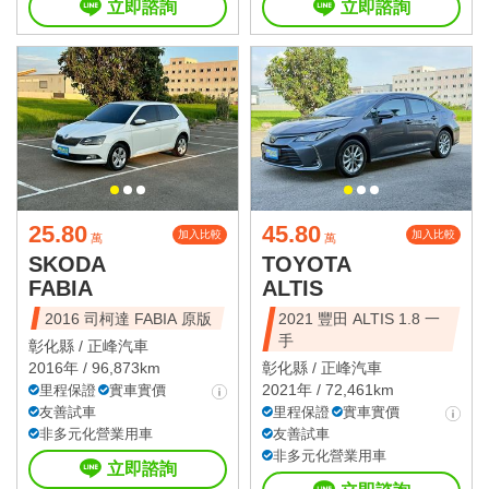
立即諮詢
立即諮詢
25.80
45.80
加入比較
加入比較
萬
萬
SKODA
TOYOTA
FABIA
ALTIS
2016 司柯達 FABIA 原版
2021 豐田 ALTIS 1.8 一
手
彰化縣 /
正峰汽車
2016年 / 96,873km
彰化縣 /
正峰汽車
2021年 / 72,461km
里程保證
實車實價
友善試車
里程保證
實車實價
非多元化營業用車
友善試車
非多元化營業用車
立即諮詢