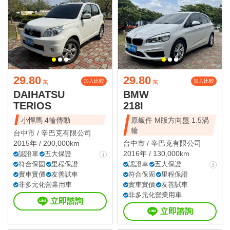
29.80
29.80
加入比較
加入比較
萬
萬
DAIHATSU
BMW
TERIOS
218I
小悍馬 4輪傳動
原鈑件 M版方向盤 1.5渦
輪
台中市 /
辛巴克有限公司
2015年 / 200,000km
台中市 /
辛巴克有限公司
2016年 / 130,000km
認證車
五大保證
符合保固
里程保證
認證車
五大保證
實車實價
友善試車
符合保固
里程保證
非多元化營業用車
實車實價
友善試車
非多元化營業用車
立即諮詢
立即諮詢