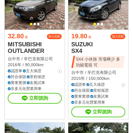
32.80
19.80
加入比較
加入比較
萬
萬
MITSUBISHI
SUZUKI
OUTLANDER
SX4
台中市 /
辛巴克有限公司
SX4 小休旅 市場稀少 多
2016年 / 90,000km
功能電視 可
認證車
五大保證
台中市 /
辛巴克有限公司
符合保固
里程保證
2015年 / 150,000km
實車實價
友善試車
認證車
五大保證
非多元化營業用車
符合保固
里程保證
實車實價
友善試車
立即諮詢
非多元化營業用車
立即諮詢