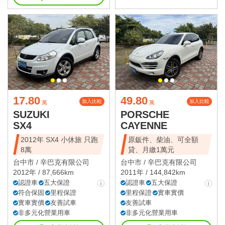
17.80
49.80
加入比較
加入比較
萬
萬
SUZUKI
PORSCHE
SX4
CAYENNE
2012年 SX4 小休旅 只跑
原鈑件、柴油、可全額
8萬
貸、月繳1萬元
台中市 /
辛巴克有限公司
台中市 /
辛巴克有限公司
2012年 / 87,666km
2011年 / 144,842km
認證車
五大保證
認證車
五大保證
符合保固
里程保證
里程保證
實車實價
實車實價
友善試車
友善試車
非多元化營業用車
非多元化營業用車