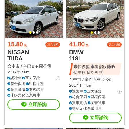
15.80
41.80
加入比較
加入比較
萬
萬
NISSAN
BMW
TIIDA
118I
台中市 /
辛巴克有限公司
末代後驅 車道偏移輔助
2012年 / km
低里程 價格可談
認證車
五大保證
台中市 /
辛巴克有限公司
符合保固
里程保證
2017年 / km
實車實價
友善試車
認證車
五大保證
非多元化營業用車
符合保固
里程保證
實車實價
友善試車
立即諮詢
非多元化營業用車
立即諮詢