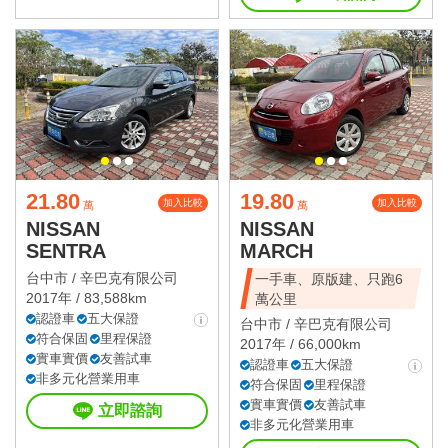
21.80
19.80
加入比較
加入比較
萬
萬
NISSAN
NISSAN
SENTRA
MARCH
台中市 /
辛巴克有限公司
一手車、原版建、只跑6
2017年 / 83,588km
萬公里
認證車
五大保證
台中市 /
辛巴克有限公司
符合保固
里程保證
2017年 / 66,000km
實車實價
友善試車
認證車
五大保證
非多元化營業用車
符合保固
里程保證
實車實價
友善試車
立即諮詢
非多元化營業用車