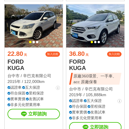
22.80
36.80
加入比較
加入比較
萬
萬
FORD
FORD
KUGA
KUGA
台中市 /
辛巴克有限公司
原廠360環景、一手車、
2015年 / 122,000km
acc 原廠保養
認證車
五大保證
台中市 /
辛巴克有限公司
符合保固
里程保證
2019年 / 105,888km
實車實價
友善試車
認證車
五大保證
非多元化營業用車
符合保固
里程保證
實車實價
友善試車
立即諮詢
非多元化營業用車
立即諮詢