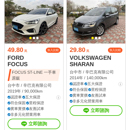
49.80
29.80
加入比較
加入比較
萬
萬
FORD
VOLKSWAGEN
FOCUS
SHARAN
台中市 /
辛巴克有限公司
FOCUS ST-LINE 一手車
2014年 / 140,000km
原鈑
認證車
五大保證
台中市 /
辛巴克有限公司
符合保固
里程保證
2019年 / 90,000km
實車實價
友善試車
認證車
五大保證
非多元化營業用車
符合保固
里程保證
實車實價
友善試車
立即諮詢
非多元化營業用車
立即諮詢