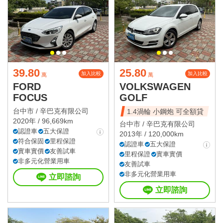
39.80
25.80
加入比較
加入比較
萬
萬
FORD
VOLKSWAGEN
FOCUS
GOLF
台中市 /
辛巴克有限公司
1.4渦輪 小鋼炮 可全額貸
2020年 / 96,669km
台中市 /
辛巴克有限公司
認證車
五大保證
2013年 / 120,000km
符合保固
里程保證
認證車
五大保證
實車實價
友善試車
里程保證
實車實價
非多元化營業用車
友善試車
非多元化營業用車
立即諮詢
立即諮詢