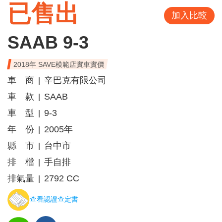
已售出
加入比較
SAAB 9-3
2018年 SAVE模範店實車實價
車 商
辛巴克有限公司
|
車 款
SAAB
|
車 型
9-3
|
年 份
2005年
|
縣 市
台中市
|
排 檔
手自排
|
排氣量
2792 CC
|
查看認證查定書