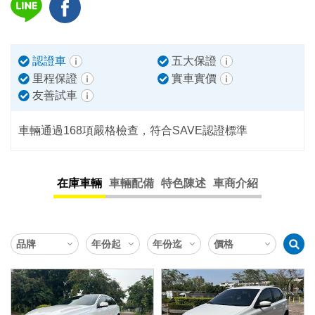
認證車
五大保證
里程保證
實車實價
友善試車
車輛通過168項嚴格檢查，符合SAVE認證標準
在庫車輛
車輛配備
特色陳述
車商介紹