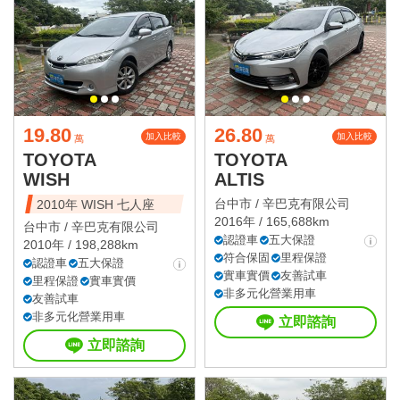
19.80
26.80
加入比較
加入比較
萬
萬
TOYOTA
TOYOTA
WISH
ALTIS
台中市 /
辛巴克有限公司
2010年 WISH 七人座
2016年 / 165,688km
台中市 /
辛巴克有限公司
認證車
五大保證
2010年 / 198,288km
符合保固
里程保證
認證車
五大保證
實車實價
友善試車
里程保證
實車實價
非多元化營業用車
友善試車
非多元化營業用車
立即諮詢
立即諮詢