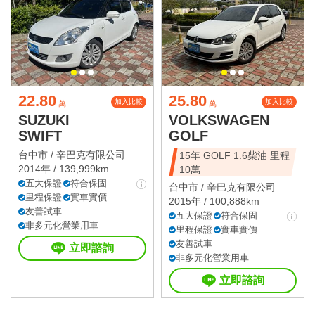
22.80
25.80
加入比較
加入比較
萬
萬
SUZUKI
VOLKSWAGEN
SWIFT
GOLF
台中市 /
辛巴克有限公司
15年 GOLF 1.6柴油 里程
2014年 / 139,999km
10萬
五大保證
符合保固
台中市 /
辛巴克有限公司
里程保證
實車實價
2015年 / 100,888km
友善試車
五大保證
符合保固
非多元化營業用車
里程保證
實車實價
友善試車
立即諮詢
非多元化營業用車
立即諮詢