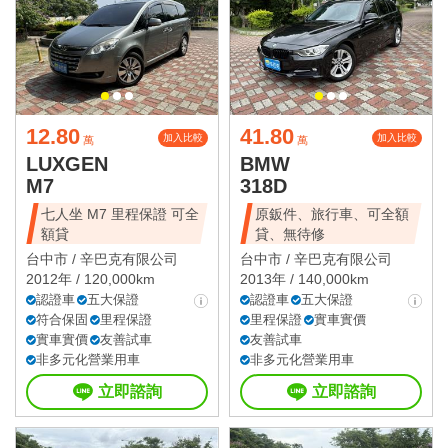
12.80
41.80
加入比較
加入比較
萬
萬
LUXGEN
BMW
M7
318D
七人坐 M7 里程保證 可全
原鈑件、旅行車、可全額
額貸
貸、無待修
台中市 /
辛巴克有限公司
台中市 /
辛巴克有限公司
2012年 / 120,000km
2013年 / 140,000km
認證車
五大保證
認證車
五大保證
符合保固
里程保證
里程保證
實車實價
實車實價
友善試車
友善試車
非多元化營業用車
非多元化營業用車
立即諮詢
立即諮詢