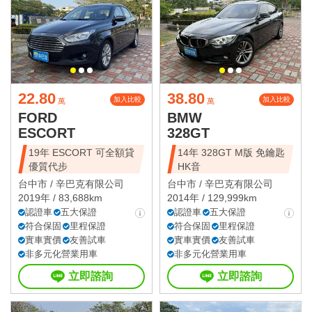
22.80
38.80
加入比較
加入比較
萬
萬
FORD
BMW
ESCORT
328GT
19年 ESCORT 可全額貸
14年 328GT M版 免鑰匙
優質代步
HK音
台中市 /
辛巴克有限公司
台中市 /
辛巴克有限公司
2019年 / 83,688km
2014年 / 129,999km
認證車
五大保證
認證車
五大保證
符合保固
里程保證
符合保固
里程保證
實車實價
友善試車
實車實價
友善試車
非多元化營業用車
非多元化營業用車
立即諮詢
立即諮詢