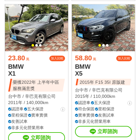
23.80
58.80
加入比較
加入比較
萬
萬
BMW
BMW
X1
X5
榮獲2022年 上半年中區
2015年 F15 35I 原版建
服務滿意獎
台中市 /
辛巴克有限公司
台中市 /
辛巴克有限公司
2015年 / 110,000km
2011年 / 140,000km
認證車
五大保證
認證車
五大保證
符合保固
里程保證
里程保證
實車實價
實車實價
友善試車
友善試車
非多元化營業用車
非多元化營業用車
立即諮詢
立即諮詢