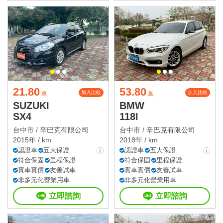
21.80
53.80
加入比較
加入比較
萬
萬
SUZUKI
BMW
SX4
118I
台中市 /
辛巴克有限公司
台中市 /
辛巴克有限公司
2015年 / km
2018年 / km
認證車
五大保證
認證車
五大保證
符合保固
里程保證
符合保固
里程保證
實車實價
友善試車
實車實價
友善試車
非多元化營業用車
非多元化營業用車
立即諮詢
立即諮詢