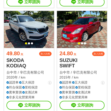
立即諮詢
立即諮詢
49.80
24.80
加入比較
加入比較
萬
萬
SKODA
SUZUKI
KODIAQ
SWIFT
台中市 /
辛巴克有限公司
台中市 /
辛巴克有限公司
2020年 / km
2015年 / km
認證車
五大保證
認證車
五大保證
符合保固
里程保證
符合保固
里程保證
實車實價
友善試車
實車實價
友善試車
非多元化營業用車
非多元化營業用車
立即諮詢
立即諮詢