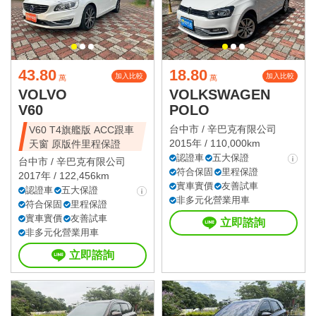
43.80
18.80
加入比較
加入比較
萬
萬
VOLVO
VOLKSWAGEN
V60
POLO
台中市 /
辛巴克有限公司
V60 T4旗艦版 ACC跟車
2015年 / 110,000km
天窗 原版件里程保證
認證車
五大保證
台中市 /
辛巴克有限公司
符合保固
里程保證
2017年 / 122,456km
實車實價
友善試車
認證車
五大保證
非多元化營業用車
符合保固
里程保證
實車實價
友善試車
立即諮詢
非多元化營業用車
立即諮詢