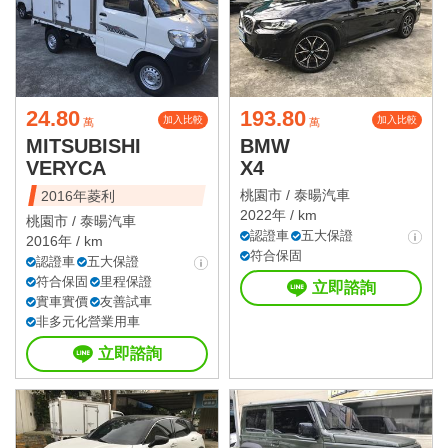
24.80
193.80
加入比較
加入比較
萬
萬
MITSUBISHI
BMW
VERYCA
X4
桃園市 /
泰暘汽車
2016年菱利
2022年 / km
桃園市 /
泰暘汽車
認證車
五大保證
2016年 / km
符合保固
認證車
五大保證
符合保固
里程保證
立即諮詢
實車實價
友善試車
非多元化營業用車
立即諮詢