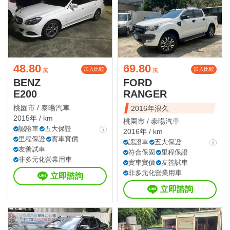
48.80
69.80
加入比較
加入比較
萬
萬
BENZ
FORD
E200
RANGER
桃園市 /
泰暘汽車
2016年浪久
2015年 / km
桃園市 /
泰暘汽車
認證車
五大保證
2016年 / km
里程保證
實車實價
認證車
五大保證
友善試車
符合保固
里程保證
非多元化營業用車
實車實價
友善試車
非多元化營業用車
立即諮詢
立即諮詢