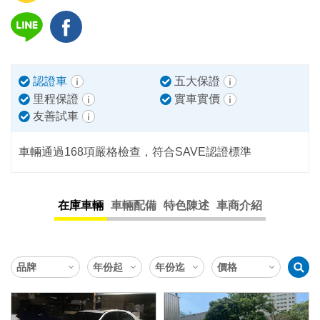
認證車
五大保證
里程保證
實車實價
友善試車
車輛通過168項嚴格檢查，符合SAVE認證標準
在庫車輛
車輛配備
特色陳述
車商介紹