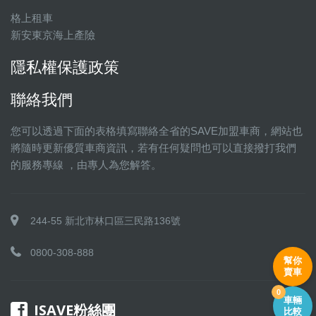
格上租車
新安東京海上產險
隱私權保護政策
聯絡我們
您可以透過下面的表格填寫聯絡全省的SAVE加盟車商，網站也
將隨時更新優質車商資訊，若有任何疑問也可以直接撥打我們
的服務專線 ，由專人為您解答。
244-55 新北市林口區三民路136號
0800-308-888
幫你
賣車
0
車輛
ISAVE粉絲團
比較