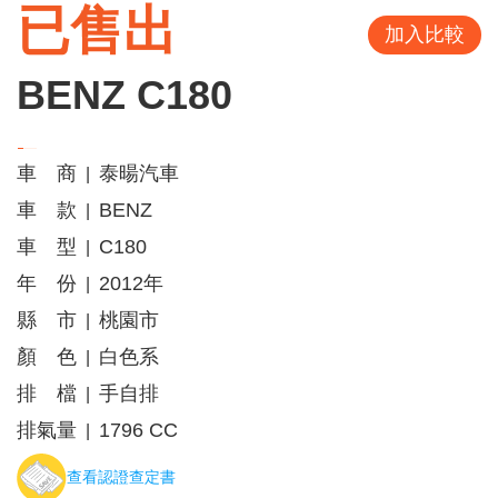
已售出
加入比較
BENZ C180
車 商
泰暘汽車
|
車 款
BENZ
|
車 型
C180
|
年 份
2012年
|
縣 市
桃園市
|
顏 色
白色系
|
排 檔
手自排
|
排氣量
1796 CC
|
查看認證查定書