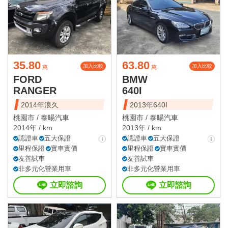
35.80
63.80
加入比較
加入比較
萬
萬
FORD
BMW
RANGER
640I
2014年浪久
2013年640I
桃園市 /
泰暘汽車
桃園市 /
泰暘汽車
2014年 / km
2013年 / km
認證車
五大保證
認證車
五大保證
里程保證
實車實價
里程保證
實車實價
友善試車
友善試車
非多元化營業用車
非多元化營業用車
立即諮詢
立即諮詢