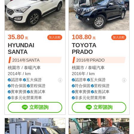
35.80
108.80
加入比較
加入比較
萬
萬
HYUNDAI
TOYOTA
SANTA
PRADO
2014年SANTA
2016年PRADO
桃園市 /
泰暘汽車
桃園市 /
泰暘汽車
2014年 / km
2016年 / km
認證車
五大保證
認證車
五大保證
符合保固
里程保證
符合保固
里程保證
實車實價
友善試車
實車實價
友善試車
非多元化營業用車
非多元化營業用車
立即諮詢
立即諮詢