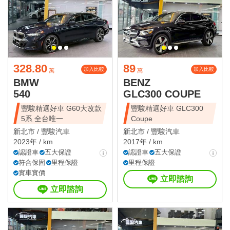
328.80
89
加入比較
加入比較
萬
萬
BMW
BENZ
540
GLC300 COUPE
豐駿精選好車 G60大改款
豐駿精選好車 GLC300
5系 全台唯一
Coupe
新北市 /
豐駿汽車
新北市 /
豐駿汽車
2023年 / km
2017年 / km
認證車
五大保證
認證車
五大保證
符合保固
里程保證
里程保證
實車實價
立即諮詢
立即諮詢