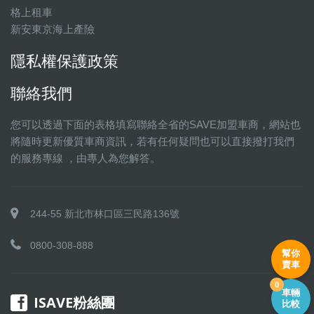
格上租車
新安東京海上產險
隱私權保護政策
聯絡我們
您可以透過下面的表格填寫聯絡全省的SAVE加盟車商，網站也
將隨時更新優質車商資訊，若有任何疑問也可以直接撥打我們
的服務專線 ，由專人為您解答。
244-55 新北市林口區三民路136號
0800-308-888
幫你
賣車
0
車輛
ISAVE粉絲團
比較