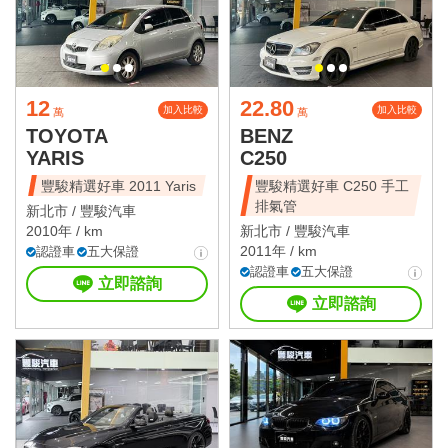
12
22.80
加入比較
加入比較
萬
萬
TOYOTA
BENZ
YARIS
C250
豐駿精選好車 2011 Yaris
豐駿精選好車 C250 手工
排氣管
新北市 /
豐駿汽車
2010年 / km
新北市 /
豐駿汽車
2011年 / km
認證車
五大保證
認證車
五大保證
立即諮詢
立即諮詢