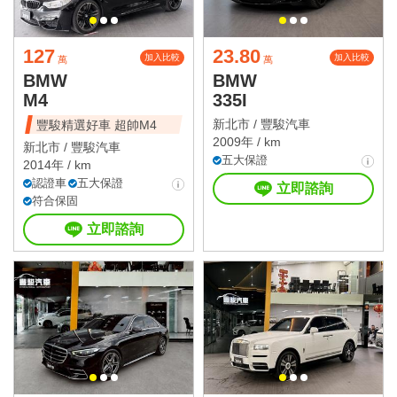
127
23.80
加入比較
加入比較
萬
萬
BMW
BMW
M4
335I
新北市 /
豐駿汽車
豐駿精選好車 超帥M4
2009年 / km
新北市 /
豐駿汽車
五大保證
2014年 / km
認證車
五大保證
立即諮詢
符合保固
立即諮詢