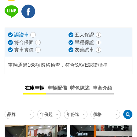
認證車
五大保證
符合保固
里程保證
實車實價
友善試車
車輛通過168項嚴格檢查，符合SAVE認證標準
在庫車輛
車輛配備
特色陳述
車商介紹