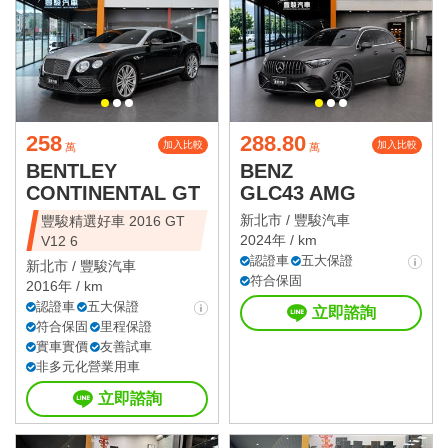
258
288.80
加入比較
加入比較
萬
萬
BENTLEY
BENZ
CONTINENTAL GT
GLC43 AMG
新北市 /
豐駿汽車
豐駿精選好車 2016 GT
2024年 / km
V12 6
認證車
五大保證
新北市 /
豐駿汽車
符合保固
2016年 / km
認證車
五大保證
立即諮詢
符合保固
里程保證
實車實價
友善試車
非多元化營業用車
立即諮詢