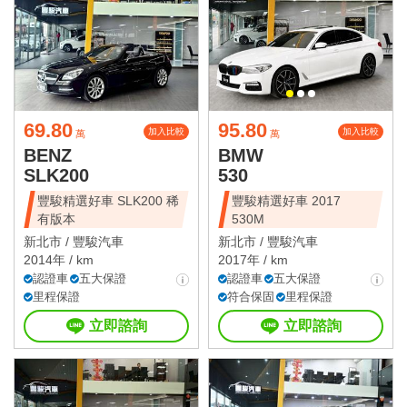
69.80
95.80
加入比較
加入比較
萬
萬
BENZ
BMW
SLK200
530
豐駿精選好車 SLK200 稀
豐駿精選好車 2017
有版本
530M
新北市 /
豐駿汽車
新北市 /
豐駿汽車
2014年 / km
2017年 / km
認證車
五大保證
認證車
五大保證
里程保證
符合保固
里程保證
立即諮詢
立即諮詢