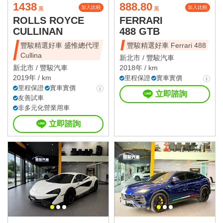
1438
888.80
加入比較
加入比較
萬
萬
ROLLS ROYCE
FERRARI
CULLINAN
488 GTB
豐駿精選好車 盛惟總代理
豐駿精選好車 Ferrari 488
Cullina
新北市 /
豐駿汽車
新北市 /
豐駿汽車
2018年 / km
2019年 / km
里程保證
實車實價
里程保證
實車實價
立即諮詢
友善試車
非多元化營業用車
立即諮詢