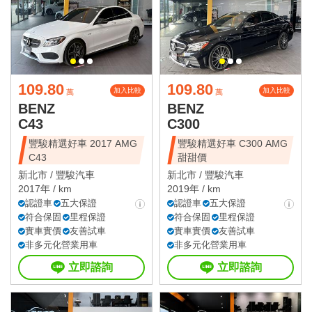
109.80
109.80
加入比較
加入比較
萬
萬
BENZ
BENZ
C43
C300
豐駿精選好車 2017 AMG
豐駿精選好車 C300 AMG
C43
甜甜價
新北市 /
豐駿汽車
新北市 /
豐駿汽車
2017年 / km
2019年 / km
認證車
五大保證
認證車
五大保證
符合保固
里程保證
符合保固
里程保證
實車實價
友善試車
實車實價
友善試車
非多元化營業用車
非多元化營業用車
立即諮詢
立即諮詢