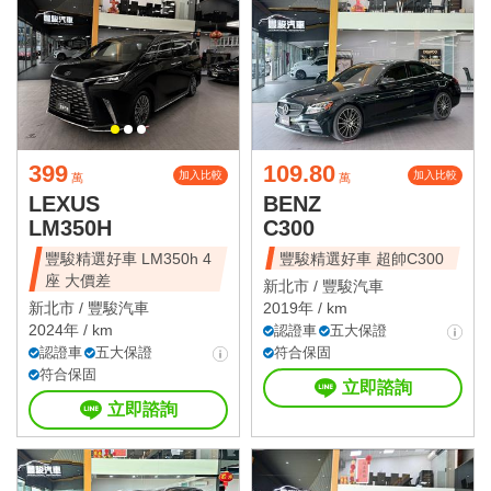
399
109.80
加入比較
加入比較
萬
萬
LEXUS
BENZ
LM350H
C300
豐駿精選好車 LM350h 4
豐駿精選好車 超帥C300
座 大價差
新北市 /
豐駿汽車
新北市 /
豐駿汽車
2019年 / km
2024年 / km
認證車
五大保證
認證車
五大保證
符合保固
符合保固
立即諮詢
立即諮詢