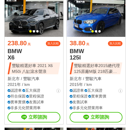
238.80
38.80
加入比較
加入比較
萬
萬
BMW
BMW
X6
125I
豐駿精選好車 2021 X6
豐駿精選好車2015總代理
M50i 八缸滾水聲浪
125原廠M版 218匹豪華
動力
新北市 /
豐駿汽車
新北市 /
豐駿汽車
2021年 / km
2015年 / km
認證車
五大保證
認證車
五大保證
符合保固
里程保證
里程保證
實車實價
實車實價
友善試車
友善試車
非多元化營業用車
非多元化營業用車
立即諮詢
立即諮詢