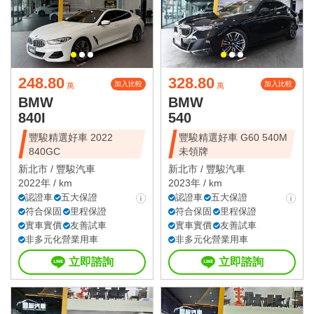
248.80
328.80
加入比較
加入比較
萬
萬
BMW
BMW
840I
540
豐駿精選好車 2022
豐駿精選好車 G60 540M
840GC
未領牌
新北市 /
豐駿汽車
新北市 /
豐駿汽車
2022年 / km
2023年 / km
認證車
五大保證
認證車
五大保證
符合保固
里程保證
符合保固
里程保證
實車實價
友善試車
實車實價
友善試車
非多元化營業用車
非多元化營業用車
立即諮詢
立即諮詢