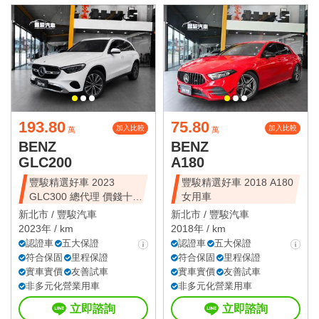
193.80
75.80
加入比較
加入比較
萬
萬
BENZ
BENZ
GLC200
A180
豐駿精選好車 2023
豐駿精選好車 2018 A180
GLC300 總代理 價錢十分
女用車
甜美
新北市 /
豐駿汽車
新北市 /
豐駿汽車
2023年 / km
2018年 / km
認證車
五大保證
認證車
五大保證
符合保固
里程保證
符合保固
里程保證
實車實價
友善試車
實車實價
友善試車
非多元化營業用車
非多元化營業用車
立即諮詢
立即諮詢