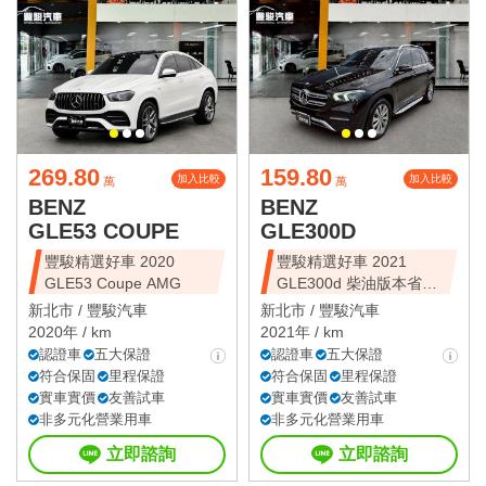
269.80
159.80
加入比較
加入比較
萬
萬
BENZ
BENZ
GLE53 COUPE
GLE300D
豐駿精選好車 2020
豐駿精選好車 2021
GLE53 Coupe AMG
GLE300d 柴油版本省油
省稅
新北市 /
豐駿汽車
新北市 /
豐駿汽車
2020年 / km
2021年 / km
認證車
五大保證
認證車
五大保證
符合保固
里程保證
符合保固
里程保證
實車實價
友善試車
實車實價
友善試車
非多元化營業用車
非多元化營業用車
立即諮詢
立即諮詢