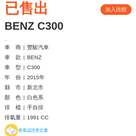
已售出
加入比較
BENZ C300
車 商
豐駿汽車
|
車 款
BENZ
|
車 型
C300
|
年 份
2015年
|
縣 市
新北市
|
顏 色
白色系
|
排 檔
手自排
|
排氣量
1991 CC
|
查看認證查定書