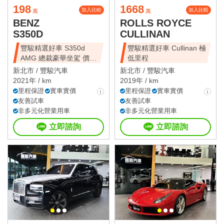
198
1668
加入比較
加入比較
萬
萬
BENZ
ROLLS ROYCE
S350D
CULLINAN
豐駿精選好車 S350d
豐駿精選好車 Cullinan 極
AMG 總裁豪華坐駕 價錢
低里程
十分甜美
新北市 /
豐駿汽車
新北市 /
豐駿汽車
2021年 / km
2019年 / km
里程保證
實車實價
里程保證
實車實價
友善試車
友善試車
非多元化營業用車
非多元化營業用車
立即諮詢
立即諮詢