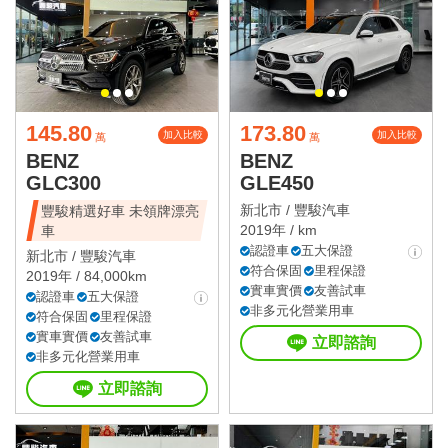
145.80
173.80
加入比較
加入比較
萬
萬
BENZ
BENZ
GLC300
GLE450
新北市 /
豐駿汽車
豐駿精選好車 未領牌漂亮
2019年 / km
車
認證車
五大保證
新北市 /
豐駿汽車
符合保固
里程保證
2019年 / 84,000km
實車實價
友善試車
認證車
五大保證
非多元化營業用車
符合保固
里程保證
實車實價
友善試車
立即諮詢
非多元化營業用車
立即諮詢