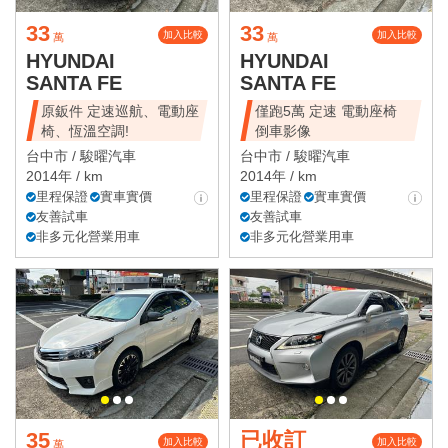
33
33
加入比較
加入比較
萬
萬
HYUNDAI
HYUNDAI
SANTA FE
SANTA FE
原鈑件 定速巡航、電動座
僅跑5萬 定速 電動座椅
椅、恆溫空調!
倒車影像
台中市 /
駿曜汽車
台中市 /
駿曜汽車
2014年 / km
2014年 / km
里程保證
實車實價
里程保證
實車實價
友善試車
友善試車
非多元化營業用車
非多元化營業用車
35
已收訂
加入比較
加入比較
萬