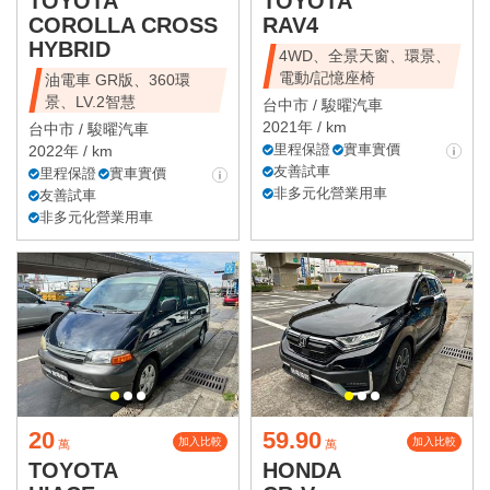
TOYOTA
TOYOTA
COROLLA CROSS
RAV4
HYBRID
4WD、全景天窗、環景、
電動/記憶座椅
油電車 GR版、360環
景、LV.2智慧
台中市 /
駿曜汽車
2021年 / km
台中市 /
駿曜汽車
里程保證
實車實價
2022年 / km
友善試車
里程保證
實車實價
非多元化營業用車
友善試車
非多元化營業用車
20
59.90
加入比較
加入比較
萬
萬
TOYOTA
HONDA