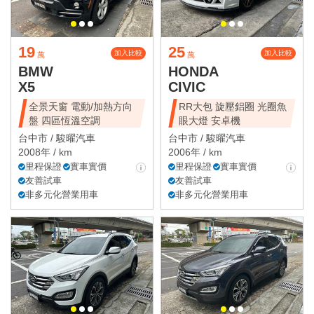
19
25
加入比較
加入比較
萬
萬
BMW
HONDA
X5
CIVIC
全景天窗 電動/加熱方向
RR大包 旋壓鋁圈 光圈魚
盤 四區恆溫空調
眼大燈 安卓機
台中市 /
駿曜汽車
台中市 /
駿曜汽車
2008年 / km
2006年 / km
里程保證
實車實價
里程保證
實車實價
友善試車
友善試車
非多元化營業用車
非多元化營業用車