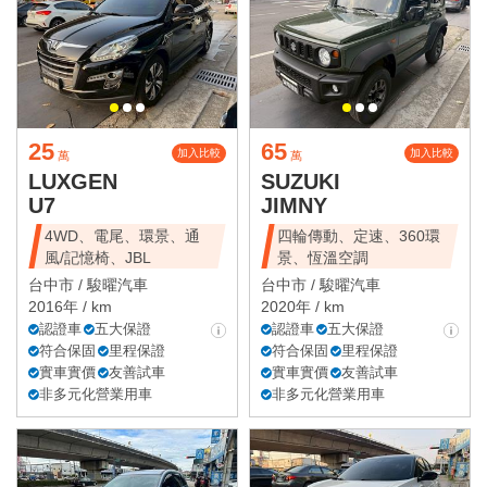
25
65
加入比較
加入比較
萬
萬
LUXGEN
SUZUKI
U7
JIMNY
4WD、電尾、環景、通
四輪傳動、定速、360環
風/記憶椅、JBL
景、恆溫空調
台中市 /
駿曜汽車
台中市 /
駿曜汽車
2016年 / km
2020年 / km
認證車
五大保證
認證車
五大保證
符合保固
里程保證
符合保固
里程保證
實車實價
友善試車
實車實價
友善試車
非多元化營業用車
非多元化營業用車