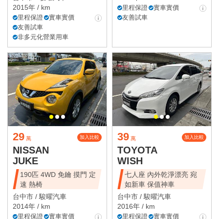
2015年 / km
里程保證
實車實價
里程保證
實車實價
友善試車
友善試車
非多元化營業用車
29
39
加入比較
加入比較
萬
萬
NISSAN
TOYOTA
JUKE
WISH
190匹 4WD 免鑰 摸門 定
七人座 內外乾淨漂亮 宛
速 熱椅
如新車 保值神車
台中市 /
駿曜汽車
台中市 /
駿曜汽車
2014年 / km
2016年 / km
里程保證
實車實價
里程保證
實車實價