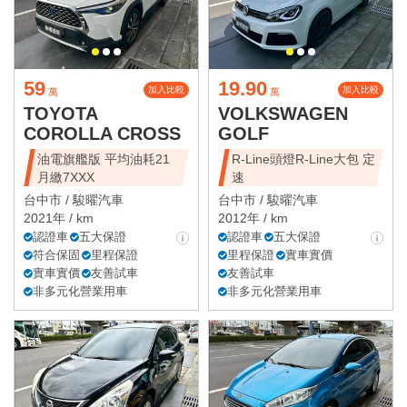
59
19.90
加入比較
加入比較
萬
萬
TOYOTA
VOLKSWAGEN
COROLLA CROSS
GOLF
油電旗艦版 平均油耗21
R-Line頭燈R-Line大包 定
月繳7XXX
速
台中市 /
駿曜汽車
台中市 /
駿曜汽車
2021年 / km
2012年 / km
認證車
五大保證
認證車
五大保證
符合保固
里程保證
里程保證
實車實價
實車實價
友善試車
友善試車
非多元化營業用車
非多元化營業用車