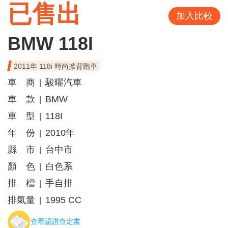
已售出
加入比較
BMW 118I
2011年 118i 時尚掀背跑車
車 商
駿曜汽車
|
車 款
BMW
|
車 型
118I
|
年 份
2010年
|
縣 市
台中市
|
顏 色
白色系
|
排 檔
手自排
|
排氣量
1995 CC
|
查看認證查定書