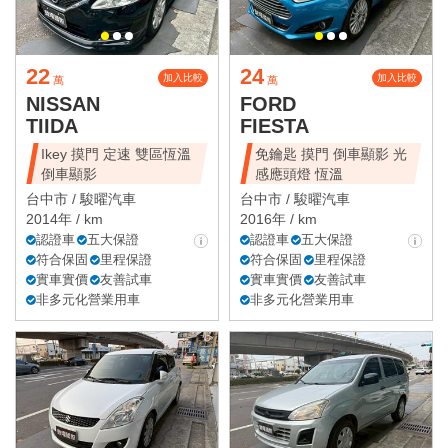
22
24
加入比較
加入比較
萬
萬
NISSAN
FORD
TIIDA
FIESTA
Ikey 摸門 定速 雙區恆溫
免鑰匙 摸門 倒車顯影 光
倒車顯影
感應頭燈 恆溫
台中市 /
駿曜汽車
台中市 /
駿曜汽車
2014年 / km
2016年 / km
認證車
五大保證
認證車
五大保證
符合保固
里程保證
符合保固
里程保證
實車實價
友善試車
實車實價
友善試車
非多元化營業用車
非多元化營業用車