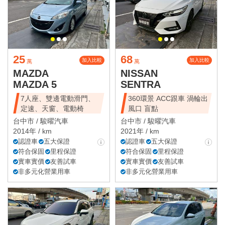
25
68
加入比較
加入比較
萬
萬
MAZDA
NISSAN
MAZDA 5
SENTRA
7人座、雙邊電動滑門、
360環景 ACC跟車 渦輪出
定速、天窗、電動椅
風口 盲點
台中市 /
駿曜汽車
台中市 /
駿曜汽車
2014年 / km
2021年 / km
認證車
五大保證
認證車
五大保證
符合保固
里程保證
符合保固
里程保證
實車實價
友善試車
實車實價
友善試車
非多元化營業用車
非多元化營業用車