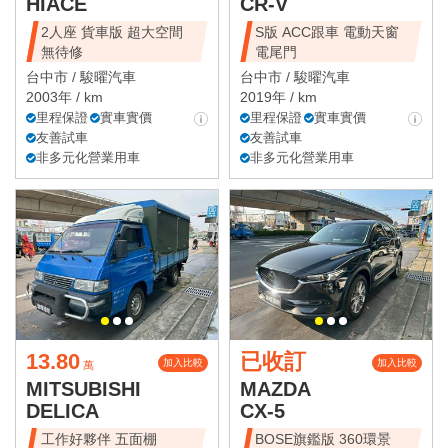
HIACE
CR-V
2人座 貨車版 超大空間
S版 ACC跟車 電動天窗
無待修
電尾門
台中市 /
駿曜汽車
台中市 /
駿曜汽車
2003年 / km
2019年 / km
里程保證
實車實價
里程保證
實車實價
友善試車
友善試車
非多元化營業用車
非多元化營業用車
13.80
已收訂
加入比較
加入比較
萬
MITSUBISHI
MAZDA
DELICA
CX-5
工作好夥伴 五面棚
BOSE旗鑑版 360環景