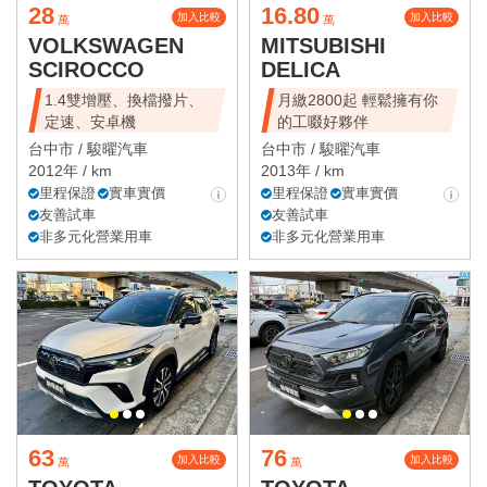
28
16.80
加入比較
加入比較
萬
萬
VOLKSWAGEN
MITSUBISHI
SCIROCCO
DELICA
1.4雙增壓、換檔撥片、
月繳2800起 輕鬆擁有你
定速、安卓機
的工啜好夥伴
台中市 /
駿曜汽車
台中市 /
駿曜汽車
2012年 / km
2013年 / km
里程保證
實車實價
里程保證
實車實價
友善試車
友善試車
非多元化營業用車
非多元化營業用車
63
76
加入比較
加入比較
萬
萬