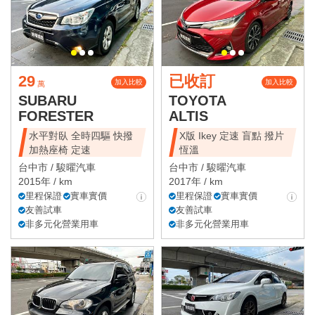
29
已收訂
加入比較
加入比較
萬
SUBARU
TOYOTA
FORESTER
ALTIS
水平對臥 全時四驅 快撥
X版 Ikey 定速 盲點 撥片
加熱座椅 定速
恆溫
台中市 /
駿曜汽車
台中市 /
駿曜汽車
2015年 / km
2017年 / km
里程保證
實車實價
里程保證
實車實價
友善試車
友善試車
非多元化營業用車
非多元化營業用車