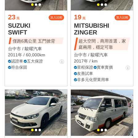
23
19
加入比較
加入比較
萬
萬
SUZUKI
MITSUBISHI
SWIFT
ZINGER
僅跑6萬公里 五門掀背
超大空間，商用首選，家
庭兩用，穩定可靠
台中市 /
駿曜汽車
2011年 / 60,000km
台中市 /
駿曜汽車
2017年 / km
認證車
五大保證
符合保固
里程保證
實車實價
友善試車
非多元化營業用車