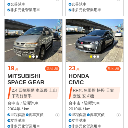
友善試車
友善試車
非多元化營業用車
非多元化營業用車
19
23
加入比較
加入比較
萬
萬
MITSUBISHI
HONDA
SPACE GEAR
CIVIC
2.4 四輪驅動 車況優 上山
RR包 魚眼燈 快撥 天窗
下海好幫手
定速 安卓機
台中市 /
駿曜汽車
台中市 /
駿曜汽車
2004年 / km
2010年 / km
里程保證
實車實價
里程保證
實車實價
友善試車
友善試車
非多元化營業用車
非多元化營業用車