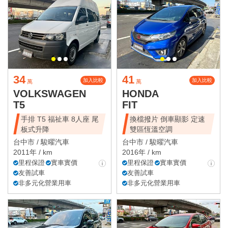
34
41
加入比較
加入比較
萬
萬
VOLKSWAGEN
HONDA
T5
FIT
手排 T5 福祉車 8人座 尾
換檔撥片 倒車顯影 定速
板式升降
雙區恆溫空調
台中市 /
駿曜汽車
台中市 /
駿曜汽車
2011年 / km
2016年 / km
里程保證
實車實價
里程保證
實車實價
友善試車
友善試車
非多元化營業用車
非多元化營業用車