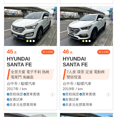
45
46
加入比較
加入比較
萬
萬
HYUNDAI
HYUNDAI
SANTA FE
SANTA FE
全景天窗 電子手剎 熱椅
7人座 環景 定速 電動椅
電尾門 免鑰匙
雙區恆溫
台中市 /
駿曜汽車
台中市 /
駿曜汽車
2017年 / km
2019年 / km
里程保證
實車實價
里程保證
實車實價
友善試車
友善試車
非多元化營業用車
非多元化營業用車