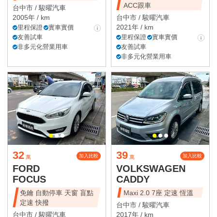
ACC跟車
台中市 /
駿曜汽車
2005年 / km
台中市 /
駿曜汽車
2021年 / km
里程保證
實車實價
友善試車
里程保證
實車實價
非多元化營業用車
友善試車
非多元化營業用車
32
39
加入比較
加入比較
萬
萬
FORD
VOLKSWAGEN
FOCUS
CADDY
免鑰 自動停車 天窗 盲點
Maxi 2.0 7座 定速 恆溫
定速 快撥
台中市 /
駿曜汽車
台中市 /
駿曜汽車
2017年 / km