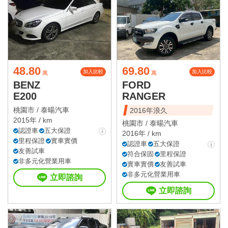
48.80
69.80
加入比較
加入比較
萬
萬
BENZ
FORD
E200
RANGER
桃園市 /
泰暘汽車
2016年浪久
2015年 / km
桃園市 /
泰暘汽車
認證車
五大保證
2016年 / km
里程保證
實車實價
認證車
五大保證
友善試車
符合保固
里程保證
非多元化營業用車
實車實價
友善試車
非多元化營業用車
立即諮詢
立即諮詢