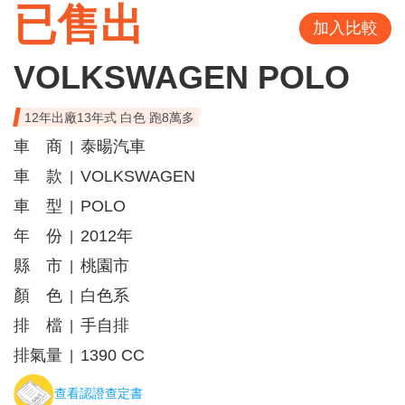
已售出
加入比較
VOLKSWAGEN POLO
12年出廠13年式 白色 跑8萬多
車 商
泰暘汽車
|
車 款
VOLKSWAGEN
|
車 型
POLO
|
年 份
2012年
|
縣 市
桃園市
|
顏 色
白色系
|
排 檔
手自排
|
排氣量
1390 CC
|
查看認證查定書