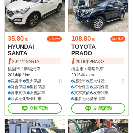
35.80
108.80
加入比較
加入比較
萬
萬
HYUNDAI
TOYOTA
SANTA
PRADO
2014年SANTA
2016年PRADO
桃園市 /
泰暘汽車
桃園市 /
泰暘汽車
2014年 / km
2016年 / km
認證車
五大保證
認證車
五大保證
符合保固
里程保證
符合保固
里程保證
實車實價
友善試車
實車實價
友善試車
非多元化營業用車
非多元化營業用車
立即諮詢
立即諮詢