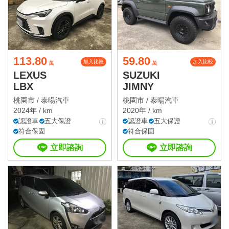
113.80
59.80
加入比較
加入比較
萬
萬
LEXUS
SUZUKI
LBX
JIMNY
桃園市 /
泰暘汽車
桃園市 /
泰暘汽車
2024年 / km
2020年 / km
認證車
五大保證
認證車
五大保證
符合保固
符合保固
立即諮詢
立即諮詢