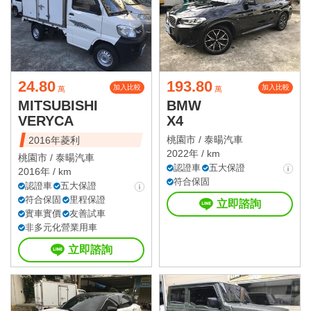
24.80
193.80
加入比較
加入比較
萬
萬
MITSUBISHI
BMW
VERYCA
X4
桃園市 /
泰暘汽車
2016年菱利
2022年 / km
桃園市 /
泰暘汽車
認證車
五大保證
2016年 / km
符合保固
認證車
五大保證
符合保固
里程保證
立即諮詢
實車實價
友善試車
非多元化營業用車
立即諮詢