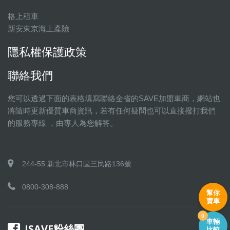
格上租車
新安東京海上產險
隱私權保護政策
聯絡我們
您可以透過下面的表格填寫聯絡全省的SAVE加盟車商，網站也
將隨時更新優質車商資訊，若有任何疑問也可以直接撥打我們
的服務專線 ，由專人為您解答。
244-55 新北市林口區三民路136號
0800-308-888
幫你
賣車
0
車輛
ISAVE粉絲團
比較