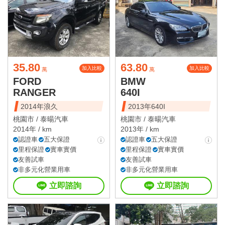
35.80
63.80
加入比較
加入比較
萬
萬
FORD
BMW
RANGER
640I
2014年浪久
2013年640I
桃園市 /
泰暘汽車
桃園市 /
泰暘汽車
2014年 / km
2013年 / km
認證車
五大保證
認證車
五大保證
里程保證
實車實價
里程保證
實車實價
友善試車
友善試車
非多元化營業用車
非多元化營業用車
立即諮詢
立即諮詢