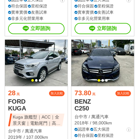
符合保固
里程保證
符合保固
里程保證
實車實價
友善試車
實車實價
友善試車
非多元化營業用車
非多元化營業用車
立即諮詢
立即諮詢
28
73.80
加入比較
加入比較
萬
萬
FORD
BENZ
KUGA
C250
台中市 /
萬通汽車
Kuga 旗艦型｜ACC｜全
2018年 / 98,000km
景天窗｜電動尾門｜高CP
值休旅
認證車
五大保證
台中市 /
萬通汽車
符合保固
里程保證
2019年 / 107,000km