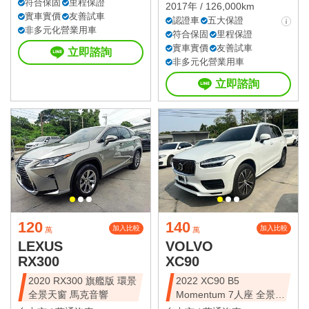
符合保固
里程保證
2017年 / 126,000km
實車實價
友善試車
認證車
五大保證
非多元化營業用車
符合保固
里程保證
實車實價
友善試車
立即諮詢
非多元化營業用車
立即諮詢
120
140
加入比較
加入比較
萬
萬
LEXUS
VOLVO
RX300
XC90
2020 RX300 旗艦版 環景
2022 XC90 B5
全景天窗 馬克音響
Momentum 7人座 全景天
窗