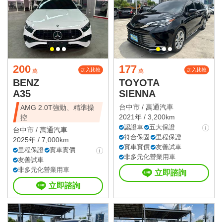
200
177
加入比較
加入比較
萬
萬
BENZ
TOYOTA
A35
SIENNA
台中市 /
萬通汽車
AMG 2.0T強勁、精準操
2021年 / 3,200km
控
認證車
五大保證
台中市 /
萬通汽車
符合保固
里程保證
2025年 / 7,000km
實車實價
友善試車
里程保證
實車實價
非多元化營業用車
友善試車
非多元化營業用車
立即諮詢
立即諮詢