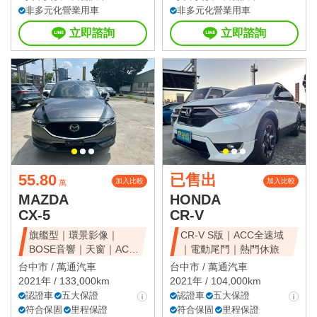
非多元化營業用車
非多元化營業用車
立即諮詢
立即諮詢
55.80
已售出
加入比較
加入比較
萬
MAZDA
HONDA
CX-5
CR-V
旗艦型｜環景影像｜
CR-V S版｜ACC全速域
BOSE音響｜天窗｜ACC
｜電動尾門｜熱門休旅
全速域｜質感休旅
台中市 /
萬通汽車
台中市 /
萬通汽車
2021年 / 133,000km
2021年 / 104,000km
認證車
五大保證
認證車
五大保證
符合保固
里程保證
符合保固
里程保證