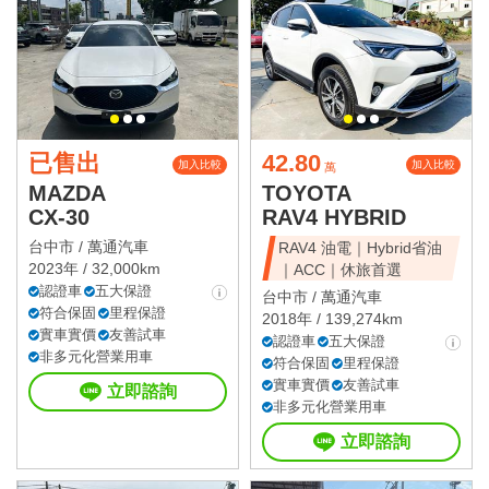
已售出
42.80
加入比較
加入比較
萬
MAZDA
TOYOTA
CX-30
RAV4 HYBRID
台中市 /
萬通汽車
RAV4 油電｜Hybrid省油
2023年 / 32,000km
｜ACC｜休旅首選
認證車
五大保證
台中市 /
萬通汽車
符合保固
里程保證
2018年 / 139,274km
實車實價
友善試車
認證車
五大保證
非多元化營業用車
符合保固
里程保證
實車實價
友善試車
立即諮詢
非多元化營業用車
立即諮詢