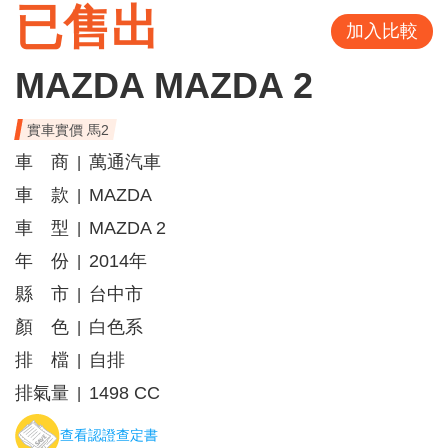
已售出
加入比較
MAZDA MAZDA 2
實車實價 馬2
車 商
萬通汽車
|
車 款
MAZDA
|
車 型
MAZDA 2
|
年 份
2014年
|
縣 市
台中市
|
顏 色
白色系
|
排 檔
自排
|
排氣量
1498 CC
|
查看認證查定書