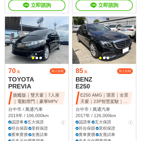
立即諮詢
立即諮詢
70
85
加入比較
加入比較
萬
萬
TOYOTA
BENZ
PREVIA
E250
旗艦版｜雙天窗｜7人座
E250 AMG｜環景｜全景
｜電動滑門｜豪華MPV
天窗｜23P智慧駕駛｜總
代理
台中市 /
萬通汽車
台中市 /
萬通汽車
2019年 / 106,000km
2017年 / 126,000km
認證車
五大保證
認證車
五大保證
符合保固
里程保證
符合保固
里程保證
實車實價
友善試車
實車實價
友善試車
非多元化營業用車
非多元化營業用車