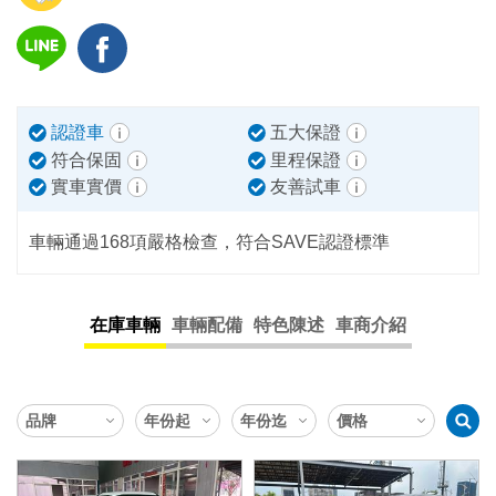
認證車
五大保證
符合保固
里程保證
實車實價
友善試車
車輛通過168項嚴格檢查，符合SAVE認證標準
在庫車輛
車輛配備
特色陳述
車商介紹