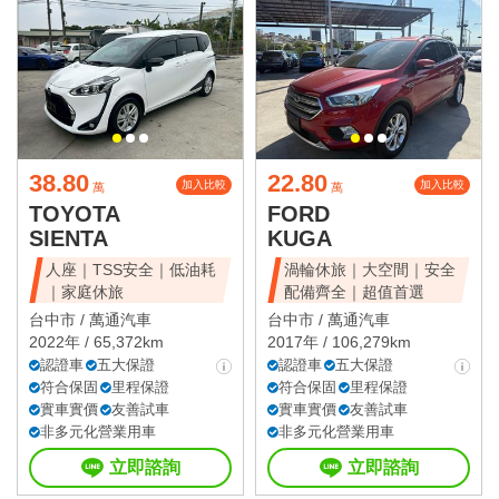
38.80
22.80
加入比較
加入比較
萬
萬
TOYOTA
FORD
SIENTA
KUGA
人座｜TSS安全｜低油耗
渦輪休旅｜大空間｜安全
｜家庭休旅
配備齊全｜超值首選
台中市 /
萬通汽車
台中市 /
萬通汽車
2022年 / 65,372km
2017年 / 106,279km
認證車
五大保證
認證車
五大保證
符合保固
里程保證
符合保固
里程保證
實車實價
友善試車
實車實價
友善試車
非多元化營業用車
非多元化營業用車
立即諮詢
立即諮詢