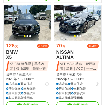
128
70
加入比較
加入比較
萬
萬
BMW
NISSAN
X5
ALTIMA
X5 25d 總代理｜黑棕內
ALTIMA 小改款｜智行旗
裝｜柴油四驅｜豪華休旅
艦｜環景｜ACC｜一手美
車
台中市 /
萬通汽車
台中市 /
萬通汽車
2020年 / 62,000km
2022年 / 52,000km
認證車
五大保證
認證車
五大保證
符合保固
里程保證
符合保固
里程保證
實車實價
友善試車
實車實價
友善試車
非多元化營業用車
非多元化營業用車