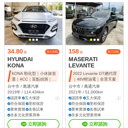
34.80
158
加入比較
加入比較
萬
萬
HYUNDAI
MASERATI
KONA
LEVANTE
KONA 勁化型｜小休旅首
2022 Levante GT總代理
選｜ACC｜盲點偵測｜省
｜48V輕油電｜全景天窗
油好開
台中市 /
萬通汽車
台中市 /
萬通汽車
2019年 / 114,434km
2021年 / 51,000km
認證車
五大保證
認證車
五大保證
符合保固
里程保證
符合保固
里程保證
實車實價
友善試車
實車實價
友善試車
非多元化營業用車
非多元化營業用車
立即諮詢
立即諮詢