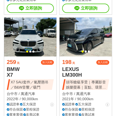
立即諮詢
立即諮詢
259
198
加入比較
加入比較
萬
萬
BMW
LEXUS
X7
LM300H
X7 5AU套件／氣壓懸吊
頭等艙級享受｜專屬影音
／B&W音響／吸門
娛樂螢幕｜盲點、環景、
雙電滑門、雙天窗
台中市 /
萬通汽車
台中市 /
萬通汽車
2022年 / 90,000km
2021年 / 90,000km
認證車
五大保證
認證車
五大保證
符合保固
里程保證
符合保固
里程保證
實車實價
友善試車
實車實價
友善試車