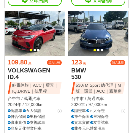
立即諮詢
立即諮詢
109.80
123
加入比較
加入比較
萬
萬
VOLKSWAGEN
BMW
ID.4
530
純電休旅｜ACC｜環景｜
530i M Sport 總代理｜M
IQ.DRIVE｜低里程
版｜環景｜ACC｜豪華房
台中市 /
萬通汽車
台中市 /
萬通汽車
2024年 / 12,000km
2020年 / 97,000km
認證車
五大保證
認證車
五大保證
符合保固
里程保證
符合保固
里程保證
實車實價
友善試車
實車實價
友善試車
非多元化營業用車
非多元化營業用車