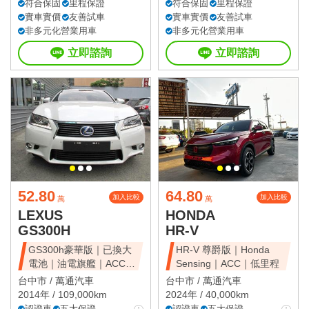
符合保固
里程保證
符合保固
里程保證
實車實價
友善試車
實車實價
友善試車
非多元化營業用車
非多元化營業用車
立即諮詢
立即諮詢
52.80
64.80
加入比較
加入比較
萬
萬
LEXUS
HONDA
GS300H
HR-V
GS300h豪華版｜已換大
HR-V 尊爵版｜Honda
電池｜油電旗艦｜ACC｜
Sensing｜ACC｜低里程
天窗豪華房
台中市 /
萬通汽車
台中市 /
萬通汽車
2014年 / 109,000km
2024年 / 40,000km
認證車
五大保證
認證車
五大保證