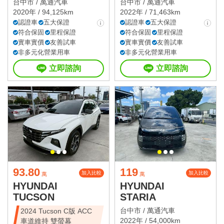
台中市 /
萬通汽車
台中市 /
萬通汽車
2020年 / 94,125km
2022年 / 71,463km
認證車
五大保證
認證車
五大保證
符合保固
里程保證
符合保固
里程保證
實車實價
友善試車
實車實價
友善試車
非多元化營業用車
非多元化營業用車
立即諮詢
立即諮詢
93.80
119
加入比較
加入比較
萬
萬
HYUNDAI
HYUNDAI
TUCSON
STARIA
台中市 /
萬通汽車
2024 Tucson C版 ACC
2022年 / 54,000km
車道維持 雙螢幕