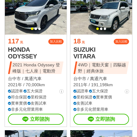
117
18
加入比較
加入比較
萬
萬
HONDA
SUZUKI
ODYSSEY
VITARA
2021 Honda Odyssey 登
4WD｜電動天窗｜四驅越
峰版｜七人座｜電動滑
野｜經典休旅
台中市 /
萬通汽車
台中市 /
萬通汽車
2021年 / 70,000km
2011年 / 191,198km
認證車
五大保證
認證車
五大保證
符合保固
里程保證
里程保證
實車實價
實車實價
友善試車
友善試車
非多元化營業用車
非多元化營業用車
立即諮詢
立即諮詢