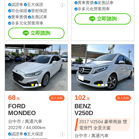
實車實價
友善試車
認證車
五大保證
非多元化營業用車
符合保固
里程保證
實車實價
友善試車
立即諮詢
非多元化營業用車
立即諮詢
68
102
加入比較
加入比較
萬
萬
FORD
BENZ
MONDEO
V250D
台中市 /
萬通汽車
2017 V250d 豪華商旅 雙
2022年 / 44,000km
電滑門 全景天窗
認證車
五大保證
台中市 /
萬通汽車