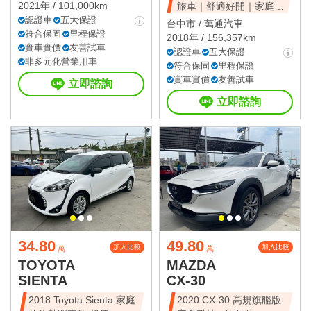
2021年 / 101,000km
旅車｜舒適好開｜家庭首
認證車
五大保證
選｜可全額貸
台中市 /
萬通汽車
符合保固
里程保證
2018年 / 156,357km
實車實價
友善試車
認證車
五大保證
非多元化營業用車
符合保固
里程保證
實車實價
友善試車
立即諮詢
立即諮詢
34.80
49.80
加入比較
加入比較
萬
萬
TOYOTA
MAZDA
SIENTA
CX-30
2018 Toyota Sienta 家庭
2020 CX-30 高規旗艦版