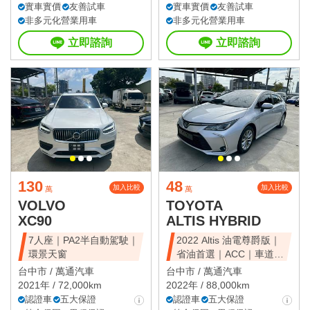
實車實價
友善試車
實車實價
友善試車
非多元化營業用車
非多元化營業用車
立即諮詢
立即諮詢
130
48
加入比較
加入比較
萬
萬
VOLVO
TOYOTA
XC90
ALTIS HYBRID
7人座｜PA2半自動駕駛｜
2022 Altis 油電尊爵版｜
環景天窗
省油首選｜ACC｜車道維
持
台中市 /
萬通汽車
台中市 /
萬通汽車
2021年 / 72,000km
2022年 / 88,000km
認證車
五大保證
認證車
五大保證