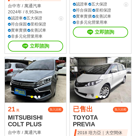
認證車
五大保證
台中市 /
萬通汽車
符合保固
里程保證
2024年 / 8,953km
實車實價
友善試車
認證車
五大保證
非多元化營業用車
符合保固
里程保證
實車實價
友善試車
立即諮詢
非多元化營業用車
立即諮詢
21
已售出
加入比較
加入比較
萬
MITSUBISHI
TOYOTA
COLT PLUS
PREVIA
台中市 /
萬通汽車
2018 培力亞｜大空間休