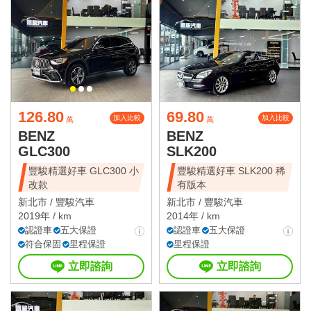
126.80
69.80
加入比較
加入比較
萬
萬
BENZ
BENZ
GLC300
SLK200
豐駿精選好車 GLC300 小
豐駿精選好車 SLK200 稀
改款
有版本
新北市 /
豐駿汽車
新北市 /
豐駿汽車
2019年 / km
2014年 / km
認證車
五大保證
認證車
五大保證
符合保固
里程保證
里程保證
立即諮詢
立即諮詢