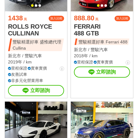
1438
888.80
加入比較
加入比較
萬
萬
ROLLS ROYCE
FERRARI
CULLINAN
488 GTB
豐駿精選好車 盛惟總代理
豐駿精選好車 Ferrari 488
Cullina
新北市 /
豐駿汽車
新北市 /
豐駿汽車
2018年 / km
2019年 / km
里程保證
實車實價
里程保證
實車實價
立即諮詢
友善試車
非多元化營業用車
立即諮詢