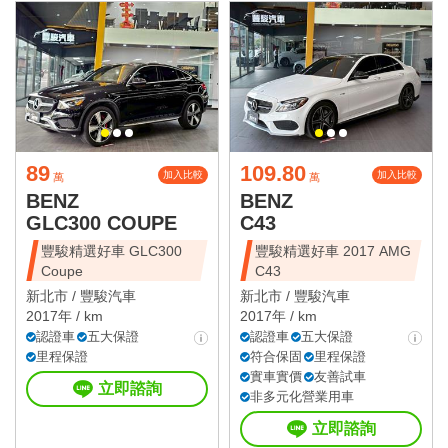
89
109.80
加入比較
加入比較
萬
萬
BENZ
BENZ
GLC300 COUPE
C43
豐駿精選好車 GLC300
豐駿精選好車 2017 AMG
Coupe
C43
新北市 /
豐駿汽車
新北市 /
豐駿汽車
2017年 / km
2017年 / km
認證車
五大保證
認證車
五大保證
里程保證
符合保固
里程保證
實車實價
友善試車
立即諮詢
非多元化營業用車
立即諮詢