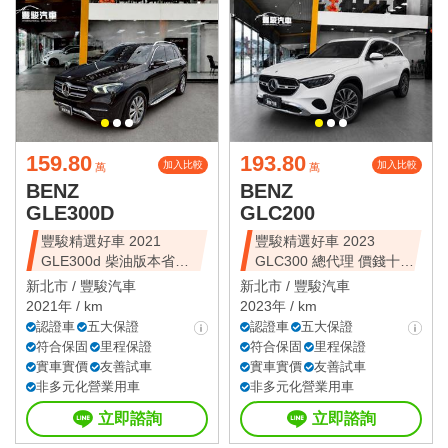
159.80
193.80
加入比較
加入比較
萬
萬
BENZ
BENZ
GLE300D
GLC200
豐駿精選好車 2021
豐駿精選好車 2023
GLE300d 柴油版本省油
GLC300 總代理 價錢十分
省稅
甜美
新北市 /
豐駿汽車
新北市 /
豐駿汽車
2021年 / km
2023年 / km
認證車
五大保證
認證車
五大保證
符合保固
里程保證
符合保固
里程保證
實車實價
友善試車
實車實價
友善試車
非多元化營業用車
非多元化營業用車
立即諮詢
立即諮詢