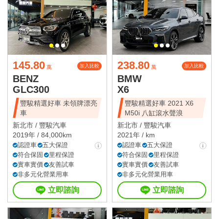
145.80
238.80
加入比較
加入比較
萬
萬
BENZ
BMW
GLC300
X6
豐駿精選好車 未領牌漂亮
豐駿精選好車 2021 X6
車
M50i 八缸滾水聲浪
新北市 /
豐駿汽車
新北市 /
豐駿汽車
2019年 / 84,000km
2021年 / km
認證車
五大保證
認證車
五大保證
符合保固
里程保證
符合保固
里程保證
實車實價
友善試車
實車實價
友善試車
非多元化營業用車
非多元化營業用車
立即諮詢
立即諮詢