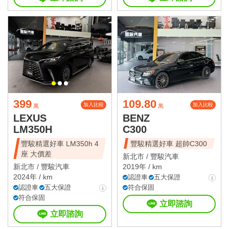
399
109.80
加入比較
加入比較
萬
萬
LEXUS
BENZ
LM350H
C300
豐駿精選好車 LM350h 4
豐駿精選好車 超帥C300
座 大價差
新北市 /
豐駿汽車
新北市 /
豐駿汽車
2019年 / km
2024年 / km
認證車
五大保證
認證車
五大保證
符合保固
符合保固
立即諮詢
立即諮詢