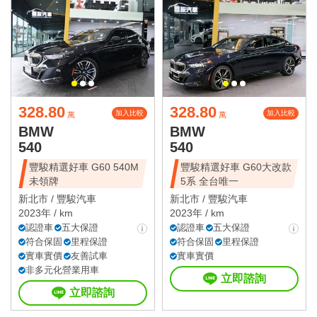
328.80
328.80
加入比較
加入比較
萬
萬
BMW
BMW
540
540
豐駿精選好車 G60 540M
豐駿精選好車 G60大改款
未領牌
5系 全台唯一
新北市 /
豐駿汽車
新北市 /
豐駿汽車
2023年 / km
2023年 / km
認證車
五大保證
認證車
五大保證
符合保固
里程保證
符合保固
里程保證
實車實價
友善試車
實車實價
非多元化營業用車
立即諮詢
立即諮詢