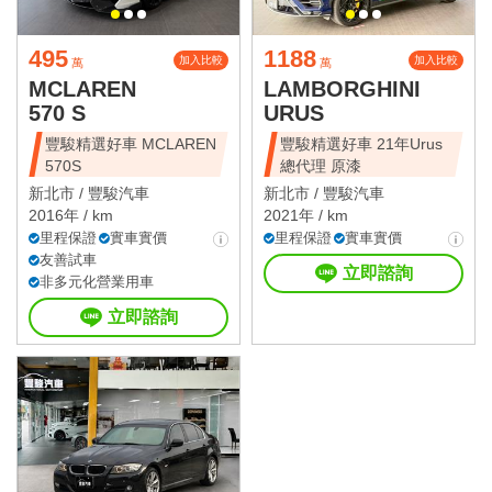
495
1188
加入比較
加入比較
萬
萬
MCLAREN
LAMBORGHINI
570 S
URUS
豐駿精選好車 MCLAREN
豐駿精選好車 21年Urus
570S
總代理 原漆
新北市 /
豐駿汽車
新北市 /
豐駿汽車
2016年 / km
2021年 / km
里程保證
實車實價
里程保證
實車實價
友善試車
立即諮詢
非多元化營業用車
立即諮詢