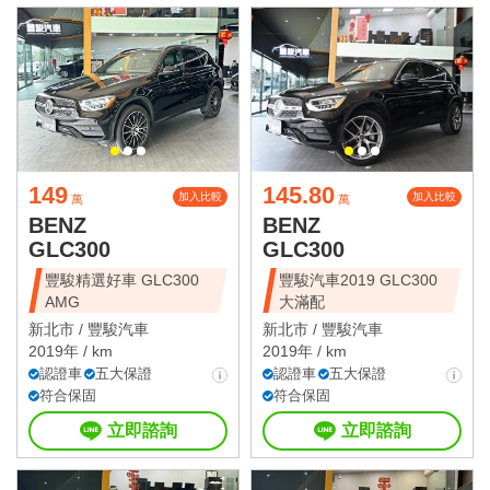
149
145.80
加入比較
加入比較
萬
萬
BENZ
BENZ
GLC300
GLC300
豐駿精選好車 GLC300
豐駿汽車2019 GLC300
AMG
大滿配
新北市 /
豐駿汽車
新北市 /
豐駿汽車
2019年 / km
2019年 / km
認證車
五大保證
認證車
五大保證
符合保固
符合保固
立即諮詢
立即諮詢