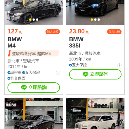
127
23.80
加入比較
加入比較
萬
萬
BMW
BMW
M4
335I
新北市 /
豐駿汽車
豐駿精選好車 超帥M4
2009年 / km
新北市 /
豐駿汽車
五大保證
2014年 / km
認證車
五大保證
立即諮詢
符合保固
立即諮詢