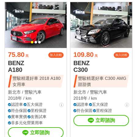
75.80
109.80
加入比較
加入比較
萬
萬
BENZ
BENZ
A180
C300
豐駿精選好車 2018 A180
豐駿精選好車 C300 AMG
女用車
甜甜價
新北市 /
豐駿汽車
新北市 /
豐駿汽車
2018年 / km
2018年 / km
認證車
五大保證
認證車
五大保證
符合保固
里程保證
符合保固
里程保證
實車實價
友善試車
立即諮詢
非多元化營業用車
立即諮詢