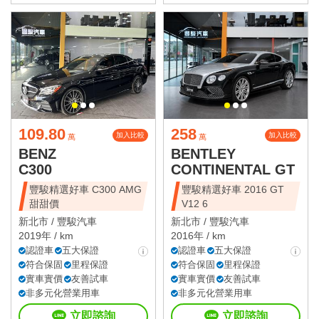
109.80
258
加入比較
加入比較
萬
萬
BENZ
BENTLEY
C300
CONTINENTAL GT
豐駿精選好車 C300 AMG
豐駿精選好車 2016 GT
甜甜價
V12 6
新北市 /
豐駿汽車
新北市 /
豐駿汽車
2019年 / km
2016年 / km
認證車
五大保證
認證車
五大保證
符合保固
里程保證
符合保固
里程保證
實車實價
友善試車
實車實價
友善試車
非多元化營業用車
非多元化營業用車
立即諮詢
立即諮詢