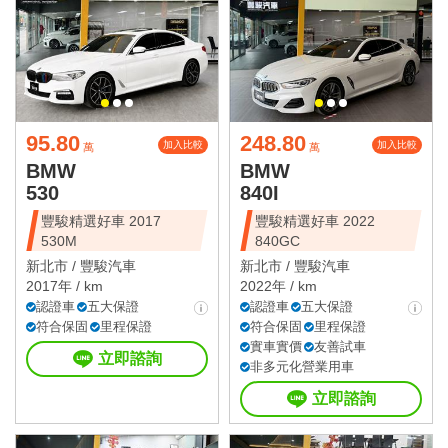
95.80
248.80
加入比較
加入比較
萬
萬
BMW
BMW
530
840I
豐駿精選好車 2017
豐駿精選好車 2022
530M
840GC
新北市 /
豐駿汽車
新北市 /
豐駿汽車
2017年 / km
2022年 / km
認證車
五大保證
認證車
五大保證
符合保固
里程保證
符合保固
里程保證
實車實價
友善試車
立即諮詢
非多元化營業用車
立即諮詢