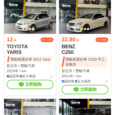
12
22.80
加入比較
加入比較
萬
萬
TOYOTA
BENZ
YARIS
C250
豐駿精選好車 2011 Yaris
豐駿精選好車 C250 手工
排氣管
新北市 /
豐駿汽車
2010年 / km
新北市 /
豐駿汽車
2011年 / km
認證車
五大保證
認證車
五大保證
立即諮詢
立即諮詢