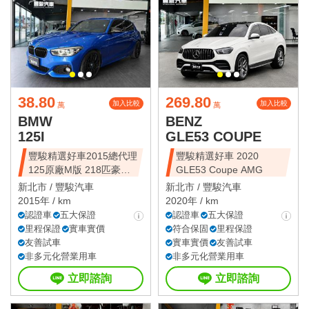
38.80
269.80
加入比較
加入比較
萬
萬
BMW
BENZ
125I
GLE53 COUPE
豐駿精選好車2015總代理
豐駿精選好車 2020
125原廠M版 218匹豪華
GLE53 Coupe AMG
動力
新北市 /
豐駿汽車
新北市 /
豐駿汽車
2015年 / km
2020年 / km
認證車
五大保證
認證車
五大保證
里程保證
實車實價
符合保固
里程保證
友善試車
實車實價
友善試車
非多元化營業用車
非多元化營業用車
立即諮詢
立即諮詢