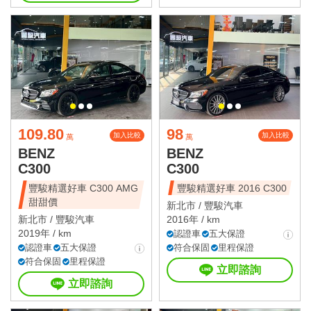
109.80
98
加入比較
加入比較
萬
萬
BENZ
BENZ
C300
C300
豐駿精選好車 C300 AMG
豐駿精選好車 2016 C300
甜甜價
新北市 /
豐駿汽車
新北市 /
豐駿汽車
2016年 / km
2019年 / km
認證車
五大保證
認證車
五大保證
符合保固
里程保證
符合保固
里程保證
立即諮詢
立即諮詢