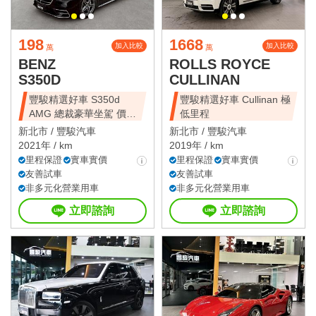
198
1668
加入比較
加入比較
萬
萬
BENZ
ROLLS ROYCE
S350D
CULLINAN
豐駿精選好車 S350d
豐駿精選好車 Cullinan 極
AMG 總裁豪華坐駕 價錢
低里程
十分甜美
新北市 /
豐駿汽車
新北市 /
豐駿汽車
2021年 / km
2019年 / km
里程保證
實車實價
里程保證
實車實價
友善試車
友善試車
非多元化營業用車
非多元化營業用車
立即諮詢
立即諮詢