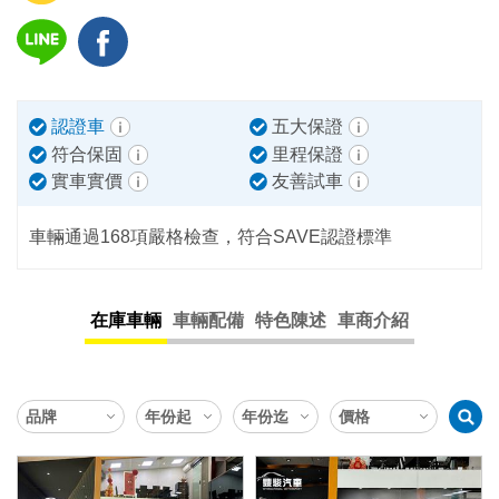
認證車
五大保證
符合保固
里程保證
實車實價
友善試車
車輛通過168項嚴格檢查，符合SAVE認證標準
在庫車輛
車輛配備
特色陳述
車商介紹