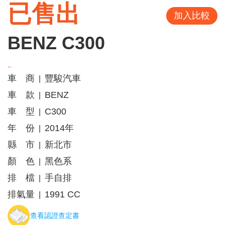
已售出
加入比較
BENZ C300
車 商
豐駿汽車
|
車 款
BENZ
|
車 型
C300
|
年 份
2014年
|
縣 市
新北市
|
顏 色
黑色系
|
排 檔
手自排
|
排氣量
1991 CC
|
查看認證查定書