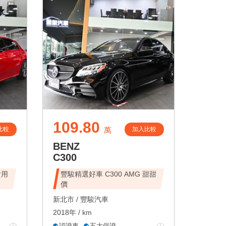
109.80
比較
加入比較
萬
BENZ
C300
女用
豐駿精選好車 C300 AMG 甜甜
價
新北市 /
豐駿汽車
2018年 / km
認證車
五大保證