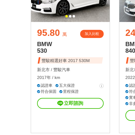
95.80
24
加入比較
萬
BMW
B
530
840
豐駿精選好車 2017 530M
豐
新北市 /
豐駿汽車
新北市
2017年 / km
2022
認證車
五大保證
認
符合保固
里程保證
符
實
立即諮詢
非