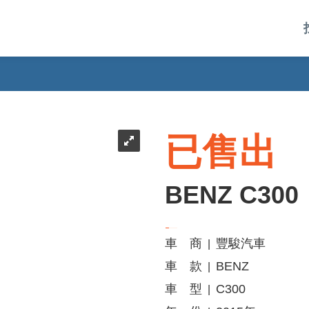
已售出
BENZ C300
車 商
豐駿汽車
|
車 款
BENZ
|
車 型
C300
|