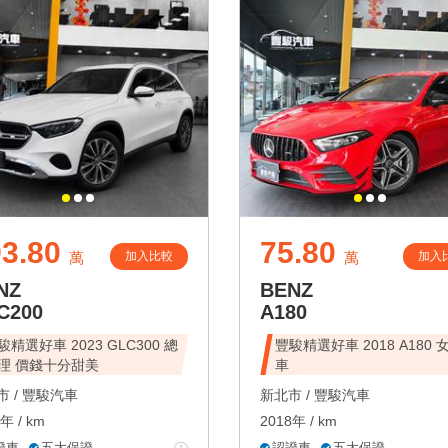
3.80
75.80
加入比較
加入
萬
萬
NZ
BENZ
C200
A180
駿精選好車 2023 GLC300 總
豐駿精選好車 2018 A180 
理 價錢十分甜美
車
 /
豐駿汽車
新北市 /
豐駿汽車
年 / km
2018年 / km
證車
五大保證
認證車
五大保證