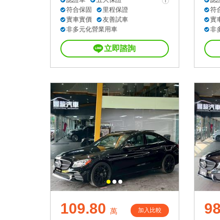
符合保固
里程保證
符
實車實價
友善試車
實
非多元化營業用車
非
立即諮詢
109.80
9
加入比較
萬