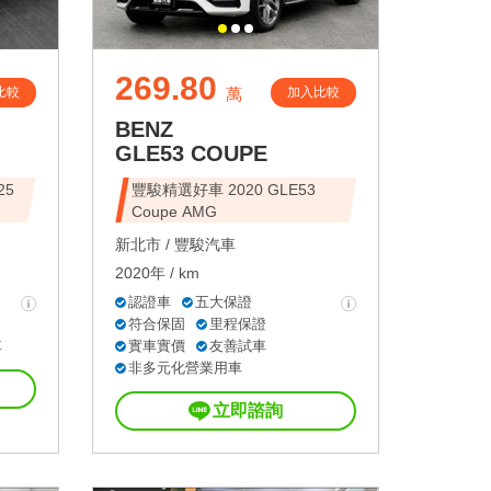
269.80
比較
加入比較
萬
BENZ
GLE53 COUPE
25
豐駿精選好車 2020 GLE53
Coupe AMG
新北市 /
豐駿汽車
2020年 / km
認證車
五大保證
符合保固
里程保證
車
實車實價
友善試車
非多元化營業用車
立即諮詢