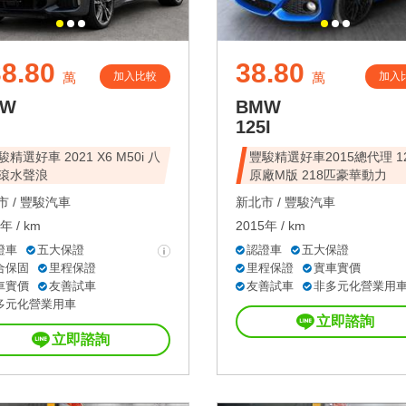
8.80
38.80
加入比較
加入
萬
萬
MW
BMW
125I
精選好車 2021 X6 M50i 八
豐駿精選好車2015總代理 1
滾水聲浪
原廠M版 218匹豪華動力
 /
豐駿汽車
新北市 /
豐駿汽車
年 / km
2015年 / km
證車
五大保證
認證車
五大保證
合保固
里程保證
里程保證
實車實價
車實價
友善試車
友善試車
非多元化營業用
多元化營業用車
立即諮詢
立即諮詢