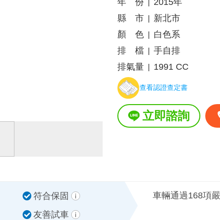
年 份
2015年
|
縣 市
新北市
|
顏 色
白色系
|
排 檔
手自排
|
排氣量
1991 CC
|
查看認證查定書
立即諮詢
車輛通過168項
符合保固
友善試車