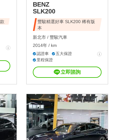
BENZ
SLK200
改款
豐駿精選好車 SLK200 稀有版
本
新北市 /
豐駿汽車
2014年 / km
認證車
五大保證
里程保證
立即諮詢