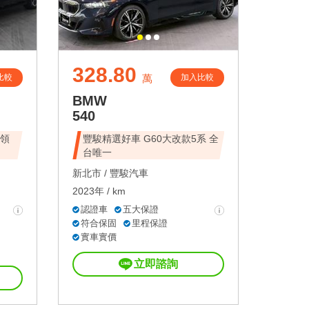
328.80
比較
加入比較
萬
BMW
540
未領
豐駿精選好車 G60大改款5系 全
台唯一
新北市 /
豐駿汽車
2023年 / km
認證車
五大保證
符合保固
里程保證
實車實價
立即諮詢