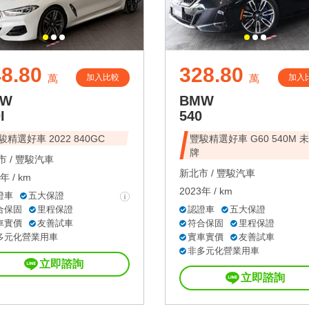
8.80
328.80
加入比較
加入
萬
萬
MW
BMW
I
540
駿精選好車 2022 840GC
豐駿精選好車 G60 540M 
牌
 /
豐駿汽車
新北市 /
豐駿汽車
年 / km
2023年 / km
證車
五大保證
合保固
里程保證
認證車
五大保證
車實價
友善試車
符合保固
里程保證
多元化營業用車
實車實價
友善試車
非多元化營業用車
立即諮詢
立即諮詢