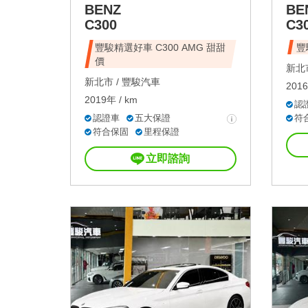
BENZ
BE
C300
C3
豐駿精選好車 C300 AMG 甜甜
豐
價
新北市
新北市 /
豐駿汽車
2016
2019年 / km
認
認證車
五大保證
符
符合保固
里程保證
立即諮詢