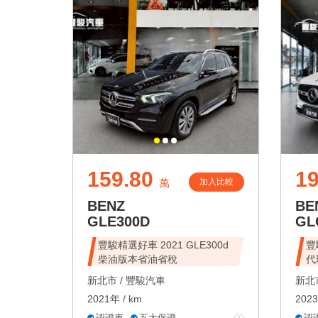
159.80
19
加入比較
萬
BENZ
BE
GLE300D
GL
豐駿精選好車 2021 GLE300d
豐
柴油版本省油省稅
代
新北市 /
豐駿汽車
新北市
2021年 / km
2023
認證車
五大保證
認