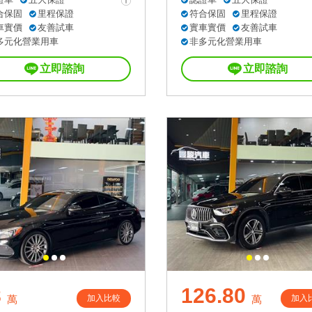
合保固
里程保證
符合保固
里程保證
車實價
友善試車
實車實價
友善試車
多元化營業用車
非多元化營業用車
立即諮詢
立即諮詢
8
126.80
加入比較
加入
萬
萬