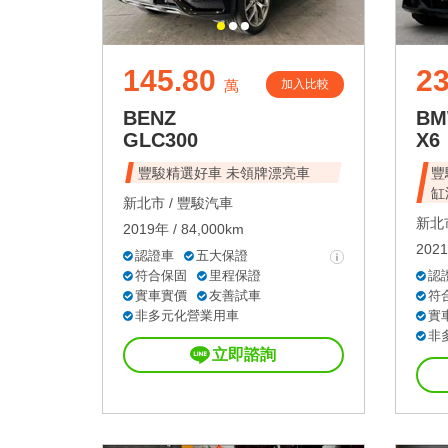
145.80
23
加入比較
萬
BENZ
B
GLC300
X6
豐駿精選好車 未領牌漂亮車
豐駿
缸
新北市 /
豐駿汽車
新北市
2019年 / 84,000km
2021
認證車
五大保證
符合保固
里程保證
認
實車實價
友善試車
符
非多元化營業用車
實
非
立即諮詢