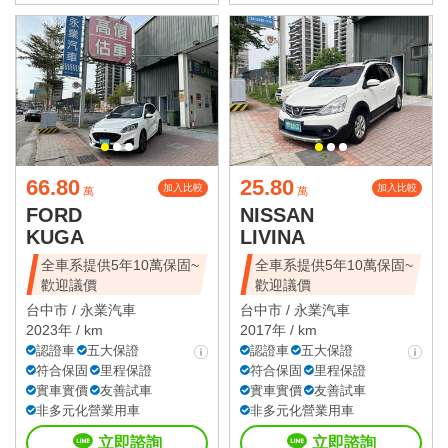
66.80
25.80
加入比較
加入比較
萬
萬
FORD
NISSAN
KUGA
LIVINA
全車系提供5年10萬保固~
全車系提供5年10萬保固~
歡迎議價
歡迎議價
台中市 /
永業汽車
台中市 /
永業汽車
2023年 / km
2017年 / km
認證車
五大保證
認證車
五大保證
符合保固
里程保證
符合保固
里程保證
實車實價
友善試車
實車實價
友善試車
非多元化營業用車
非多元化營業用車
立即諮詢
立即諮詢