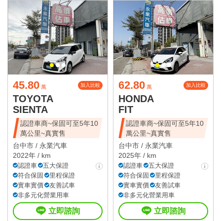
45.80
62.80
加入比較
加入比較
萬
萬
TOYOTA
HONDA
SIENTA
FIT
認證車商~保固可至5年10
認證車商~保固可至5年10
萬公里~真實售
萬公里~真實售
台中市 /
永業汽車
台中市 /
永業汽車
2022年 / km
2025年 / km
認證車
五大保證
認證車
五大保證
符合保固
里程保證
符合保固
里程保證
實車實價
友善試車
實車實價
友善試車
非多元化營業用車
非多元化營業用車
立即諮詢
立即諮詢