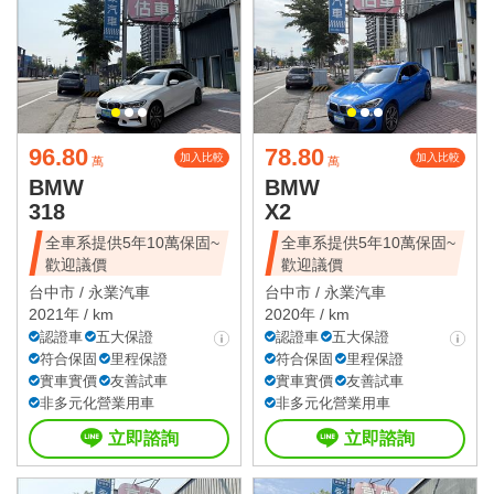
96.80
78.80
加入比較
加入比較
萬
萬
BMW
BMW
318
X2
全車系提供5年10萬保固~
全車系提供5年10萬保固~
歡迎議價
歡迎議價
台中市 /
永業汽車
台中市 /
永業汽車
2021年 / km
2020年 / km
認證車
五大保證
認證車
五大保證
符合保固
里程保證
符合保固
里程保證
實車實價
友善試車
實車實價
友善試車
非多元化營業用車
非多元化營業用車
立即諮詢
立即諮詢