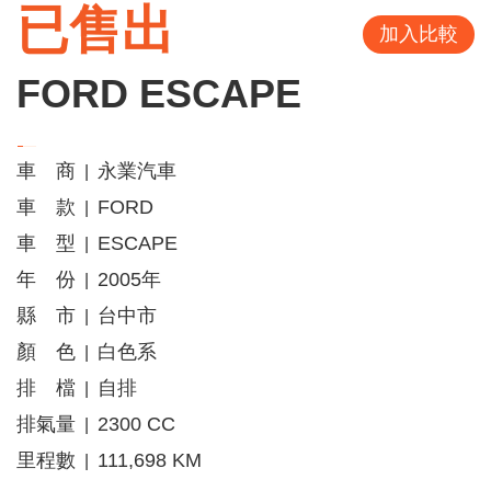
已售出
加入比較
FORD ESCAPE
車 商
永業汽車
|
車 款
FORD
|
車 型
ESCAPE
|
年 份
2005年
|
縣 市
台中市
|
顏 色
白色系
|
排 檔
自排
|
排氣量
2300 CC
|
里程數
111,698 KM
|