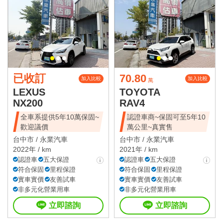
已收訂
70.80
加入比較
加入比較
萬
LEXUS
TOYOTA
NX200
RAV4
全車系提供5年10萬保固~
認證車商~保固可至5年10
歡迎議價
萬公里~真實售
台中市 /
永業汽車
台中市 /
永業汽車
2022年 / km
2021年 / km
認證車
五大保證
認證車
五大保證
符合保固
里程保證
符合保固
里程保證
實車實價
友善試車
實車實價
友善試車
非多元化營業用車
非多元化營業用車
立即諮詢
立即諮詢