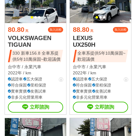
80.80
88.80
加入比較
加入比較
萬
萬
VOLKSWAGEN
LEXUS
TIGUAN
UX250H
330 新車156.8 全車系提
全車系提供5年10萬保固~
供5年10萬保固~歡迎議價
歡迎議價
台中市 /
永業汽車
台中市 /
永業汽車
2022年 / km
2022年 / km
認證車
五大保證
認證車
五大保證
符合保固
里程保證
符合保固
里程保證
實車實價
友善試車
實車實價
友善試車
非多元化營業用車
非多元化營業用車
立即諮詢
立即諮詢