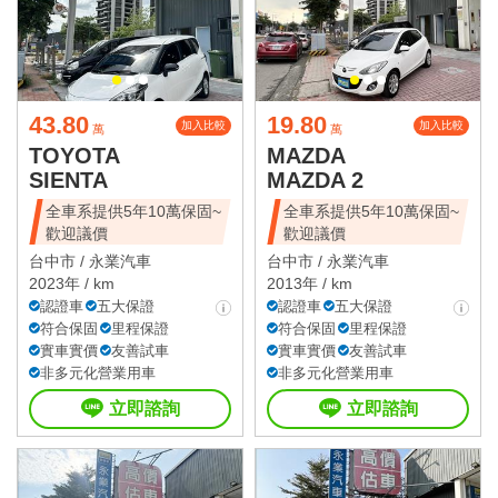
43.80
19.80
加入比較
加入比較
萬
萬
TOYOTA
MAZDA
SIENTA
MAZDA 2
全車系提供5年10萬保固~
全車系提供5年10萬保固~
歡迎議價
歡迎議價
台中市 /
永業汽車
台中市 /
永業汽車
2023年 / km
2013年 / km
認證車
五大保證
認證車
五大保證
符合保固
里程保證
符合保固
里程保證
實車實價
友善試車
實車實價
友善試車
非多元化營業用車
非多元化營業用車
立即諮詢
立即諮詢