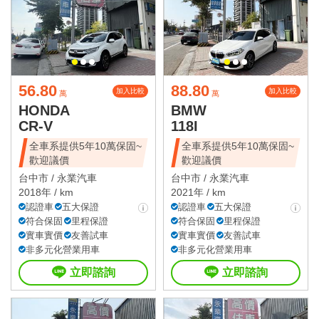
56.80
88.80
加入比較
加入比較
萬
萬
HONDA
BMW
CR-V
118I
全車系提供5年10萬保固~
全車系提供5年10萬保固~
歡迎議價
歡迎議價
台中市 /
永業汽車
台中市 /
永業汽車
2018年 / km
2021年 / km
認證車
五大保證
認證車
五大保證
符合保固
里程保證
符合保固
里程保證
實車實價
友善試車
實車實價
友善試車
非多元化營業用車
非多元化營業用車
立即諮詢
立即諮詢