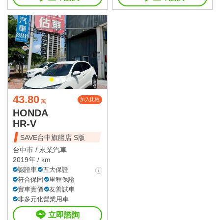
43.80
加入比較
萬
HONDA
HR-V
SAVE台中旗艦店 S版
台中市 /
永業汽車
2019年 / km
認證車
五大保證
符合保固
里程保證
實車實價
友善試車
非多元化營業用車
立即諮詢