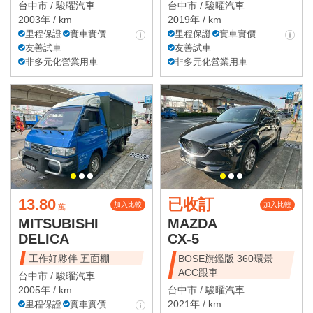
台中市 /
駿曜汽車
台中市 /
駿曜汽車
2003年 / km
2019年 / km
里程保證
實車實價
里程保證
實車實價
友善試車
友善試車
非多元化營業用車
非多元化營業用車
13.80
已收訂
加入比較
加入比較
萬
MITSUBISHI
MAZDA
DELICA
CX-5
工作好夥伴 五面棚
BOSE旗鑑版 360環景
ACC跟車
台中市 /
駿曜汽車
2005年 / km
台中市 /
駿曜汽車
2021年 / km
里程保證
實車實價