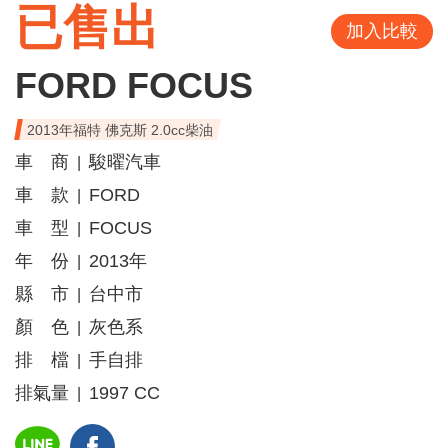
已售出
加入比較
FORD FOCUS
2013年福特 佛克斯 2.0cc柴油
車 商
駿曜汽車
|
車 款
FORD
|
車 型
FOCUS
|
年 份
2013年
|
縣 市
台中市
|
顏 色
灰色系
|
排 檔
手自排
|
排氣量
1997 CC
|