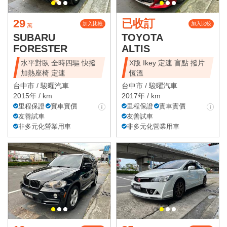
29
已收訂
加入比較
加入比較
萬
SUBARU
TOYOTA
FORESTER
ALTIS
水平對臥 全時四驅 快撥
X版 Ikey 定速 盲點 撥片
加熱座椅 定速
恆溫
台中市 /
駿曜汽車
台中市 /
駿曜汽車
2015年 / km
2017年 / km
里程保證
實車實價
里程保證
實車實價
友善試車
友善試車
非多元化營業用車
非多元化營業用車