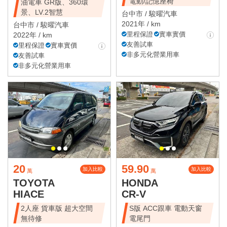
電動/記憶座椅
油電車 GR版、360環
景、LV.2智慧
台中市 /
駿曜汽車
2021年 / km
台中市 /
駿曜汽車
里程保證
實車實價
2022年 / km
友善試車
里程保證
實車實價
非多元化營業用車
友善試車
非多元化營業用車
20
59.90
加入比較
加入比較
萬
萬
TOYOTA
HONDA
HIACE
CR-V
2人座 貨車版 超大空間
S版 ACC跟車 電動天窗
無待修
電尾門