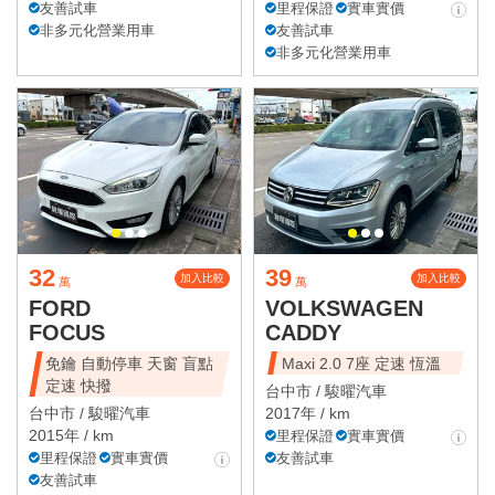
友善試車
里程保證
實車實價
非多元化營業用車
友善試車
非多元化營業用車
32
39
加入比較
加入比較
萬
萬
FORD
VOLKSWAGEN
FOCUS
CADDY
免鑰 自動停車 天窗 盲點
Maxi 2.0 7座 定速 恆溫
定速 快撥
台中市 /
駿曜汽車
台中市 /
駿曜汽車
2017年 / km
2015年 / km
里程保證
實車實價
里程保證
實車實價
友善試車
友善試車