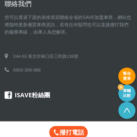
聯絡我們
您可以透過下面的表格填寫聯絡全省的SAVE加盟車商，網站也
將隨時更新優質車商資訊，若有任何疑問也可以直接撥打我們
的服務專線 ，由專人為您解答。
244-55 新北市林口區三民路136號
0800-308-888
幫你
賣車
0
車輛
ISAVE粉絲團
比較
撥打電話
Copyright © 2016 SAVE 聯盟 All rights reserved.