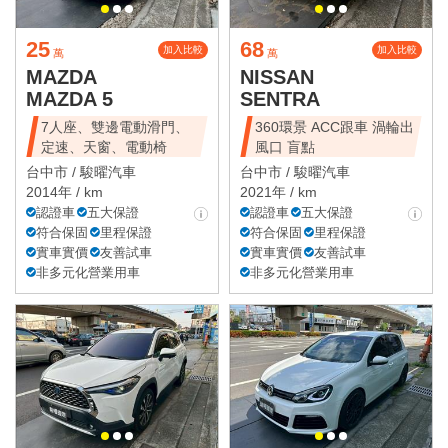
25
68
加入比較
加入比較
萬
萬
MAZDA
NISSAN
MAZDA 5
SENTRA
7人座、雙邊電動滑門、
360環景 ACC跟車 渦輪出
定速、天窗、電動椅
風口 盲點
台中市 /
駿曜汽車
台中市 /
駿曜汽車
2014年 / km
2021年 / km
認證車
五大保證
認證車
五大保證
符合保固
里程保證
符合保固
里程保證
實車實價
友善試車
實車實價
友善試車
非多元化營業用車
非多元化營業用車