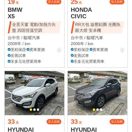
19
25
加入比較
加入比較
萬
萬
BMW
HONDA
X5
CIVIC
全景天窗 電動/加熱方向
RR大包 旋壓鋁圈 光圈魚
盤 四區恆溫空調
眼大燈 安卓機
台中市 /
駿曜汽車
台中市 /
駿曜汽車
2008年 / km
2006年 / km
里程保證
實車實價
里程保證
實車實價
友善試車
友善試車
非多元化營業用車
非多元化營業用車
33
33
加入比較
加入比較
萬
萬
HYUNDAI
HYUNDAI