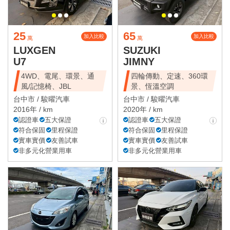
25
65
加入比較
加入比較
萬
萬
LUXGEN
SUZUKI
U7
JIMNY
4WD、電尾、環景、通
四輪傳動、定速、360環
風/記憶椅、JBL
景、恆溫空調
台中市 /
駿曜汽車
台中市 /
駿曜汽車
2016年 / km
2020年 / km
認證車
五大保證
認證車
五大保證
符合保固
里程保證
符合保固
里程保證
實車實價
友善試車
實車實價
友善試車
非多元化營業用車
非多元化營業用車