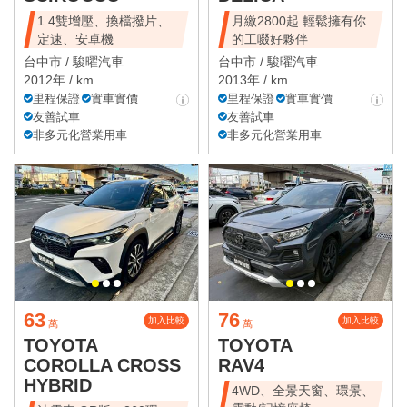
1.4雙增壓、換檔撥片、
月繳2800起 輕鬆擁有你
定速、安卓機
的工啜好夥伴
台中市 /
駿曜汽車
台中市 /
駿曜汽車
2012年 / km
2013年 / km
里程保證
實車實價
里程保證
實車實價
友善試車
友善試車
非多元化營業用車
非多元化營業用車
63
76
加入比較
加入比較
萬
萬
TOYOTA
TOYOTA
COROLLA CROSS
RAV4
HYBRID
4WD、全景天窗、環景、