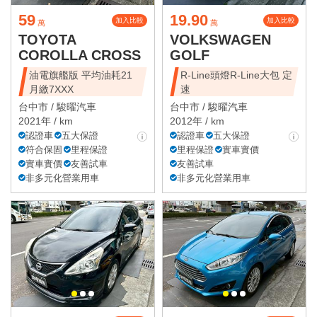
59
19.90
加入比較
加入比較
萬
萬
TOYOTA
VOLKSWAGEN
COROLLA CROSS
GOLF
油電旗艦版 平均油耗21
R-Line頭燈R-Line大包 定
月繳7XXX
速
台中市 /
駿曜汽車
台中市 /
駿曜汽車
2021年 / km
2012年 / km
認證車
五大保證
認證車
五大保證
符合保固
里程保證
里程保證
實車實價
實車實價
友善試車
友善試車
非多元化營業用車
非多元化營業用車