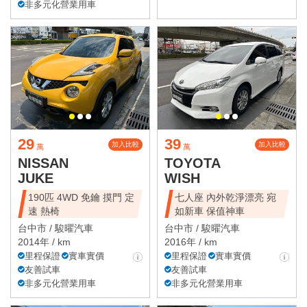
非多元化營業用車
29
39
加入比較
加入比較
萬
萬
NISSAN
TOYOTA
JUKE
WISH
190匹 4WD 免鑰 摸門 定
七人座 內外乾淨漂亮 宛
速 熱椅
如新車 保值神車
台中市 /
駿曜汽車
台中市 /
駿曜汽車
2014年 / km
2016年 / km
里程保證
實車實價
里程保證
實車實價
友善試車
友善試車
非多元化營業用車
非多元化營業用車