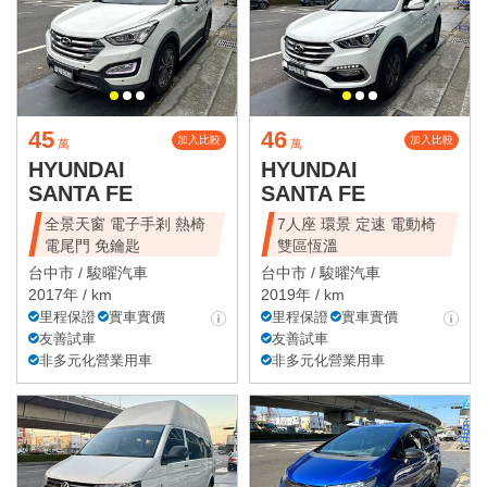
45
46
加入比較
加入比較
萬
萬
HYUNDAI
HYUNDAI
SANTA FE
SANTA FE
全景天窗 電子手剎 熱椅
7人座 環景 定速 電動椅
電尾門 免鑰匙
雙區恆溫
台中市 /
駿曜汽車
台中市 /
駿曜汽車
2017年 / km
2019年 / km
里程保證
實車實價
里程保證
實車實價
友善試車
友善試車
非多元化營業用車
非多元化營業用車