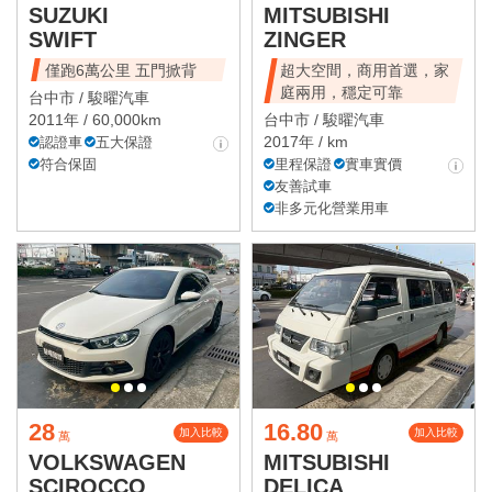
SUZUKI
MITSUBISHI
SWIFT
ZINGER
僅跑6萬公里 五門掀背
超大空間，商用首選，家
庭兩用，穩定可靠
台中市 /
駿曜汽車
2011年 / 60,000km
台中市 /
駿曜汽車
2017年 / km
認證車
五大保證
符合保固
里程保證
實車實價
友善試車
非多元化營業用車
28
16.80
加入比較
加入比較
萬
萬
VOLKSWAGEN
MITSUBISHI
SCIROCCO
DELICA