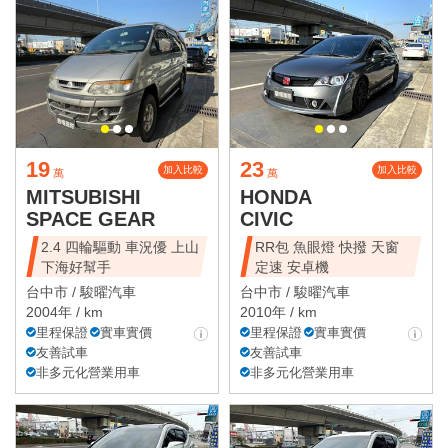
19
23
加入比較
加入比較
萬
萬
MITSUBISHI
HONDA
SPACE GEAR
CIVIC
2.4 四輪驅動 車況優 上山
RR包 魚眼燈 快撥 天窗
下海好幫手
定速 安卓機
台中市 /
駿曜汽車
台中市 /
駿曜汽車
2004年 / km
2010年 / km
里程保證
實車實價
里程保證
實車實價
友善試車
友善試車
非多元化營業用車
非多元化營業用車