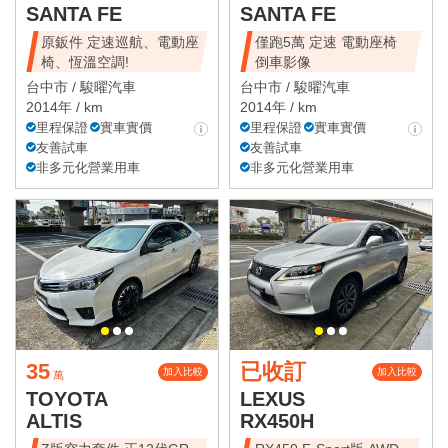
SANTA FE
SANTA FE
原鈑件 定速巡航、電動座
僅跑5萬 定速 電動座椅
椅、恆溫空調!
倒車影像
台中市 /
駿曜汽車
台中市 /
駿曜汽車
2014年 / km
2014年 / km
里程保證
實車實價
里程保證
實車實價
友善試車
友善試車
非多元化營業用車
非多元化營業用車
35
已收訂
加入比較
加入比較
萬
TOYOTA
LEXUS
ALTIS
RX450H