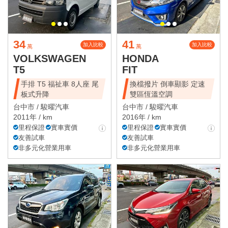
34
41
加入比較
加入比較
萬
萬
VOLKSWAGEN
HONDA
T5
FIT
手排 T5 福祉車 8人座 尾
換檔撥片 倒車顯影 定速
板式升降
雙區恆溫空調
台中市 /
駿曜汽車
台中市 /
駿曜汽車
2011年 / km
2016年 / km
里程保證
實車實價
里程保證
實車實價
友善試車
友善試車
非多元化營業用車
非多元化營業用車