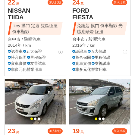
22
24
加入比較
加入比較
萬
萬
NISSAN
FORD
TIIDA
FIESTA
Ikey 摸門 定速 雙區恆溫
免鑰匙 摸門 倒車顯影 光
倒車顯影
感應頭燈 恆溫
台中市 /
駿曜汽車
台中市 /
駿曜汽車
2014年 / km
2016年 / km
認證車
五大保證
認證車
五大保證
符合保固
里程保證
符合保固
里程保證
實車實價
友善試車
實車實價
友善試車
非多元化營業用車
非多元化營業用車
23
19
加入比較
加入比較
萬
萬