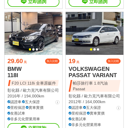
立即諮詢
立即諮詢
29.60
19
加入比較
加入比較
萬
萬
BMW
VOLKSWAGEN
118I
PASSAT VARIANT
F20 LCI 118i 全車原鈑件
帕莎旅行車 1.8汽油
Passat
彰化縣 /
歐力克汽車有限公司
2016年 / 194,000km
彰化縣 /
歐力克汽車有限公司
2012年 / 164,000km
認證車
五大保證
里程保證
實車實價
認證車
五大保證
友善試車
里程保證
實車實價
非多元化營業用車
友善試車
非多元化營業用車