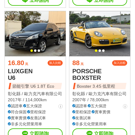
立即諮詢
立即諮詢
16.80
88
加入比較
加入比較
萬
萬
LUXGEN
PORSCHE
U6
BOXSTER
節能引擎 U6 1.8T Eco
Boxster 3.4S 低里程
彰化縣 /
歐力克汽車有限公司
彰化縣 /
歐力克汽車有限公司
2017年 / 114,000km
2007年 / 78,000km
認證車
五大保證
認證車
五大保證
符合保固
里程保證
里程保證
實車實價
實車實價
友善試車
友善試車
非多元化營業用車
非多元化營業用車
立即諮詢
立即諮詢