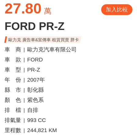
27.80
加入比較
萬
FORD PR-Z
歐力克 廣告車&宣傳車 租賃買賣 胖卡
車 商
歐力克汽車有限公司
|
車 款
FORD
|
車 型
PR-Z
|
年 份
2007年
|
縣 市
彰化縣
|
顏 色
紫色系
|
排 檔
自排
|
排氣量
993 CC
|
里程數
244,821 KM
|