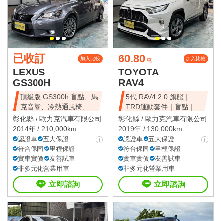
已收訂
60.80
加入比較
加入比較
萬
LEXUS
TOYOTA
GS300H
RAV4
頂級版 GS300h 盲點、馬
5代 RAV4 2.0 旗艦｜
克音響、冷熱通風椅、
TRD運動套件｜盲點｜環
HUD抬顯
景
彰化縣 /
歐力克汽車有限公司
彰化縣 /
歐力克汽車有限公司
2014年 / 210,000km
2019年 / 130,000km
認證車
五大保證
認證車
五大保證
符合保固
里程保證
符合保固
里程保證
實車實價
友善試車
實車實價
友善試車
非多元化營業用車
非多元化營業用車
立即諮詢
立即諮詢