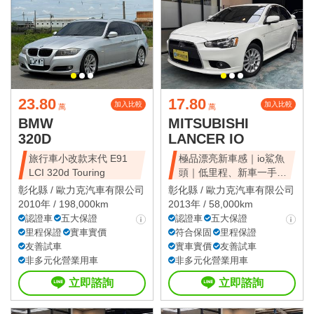
23.80
17.80
加入比較
加入比較
萬
萬
BMW
MITSUBISHI
320D
LANCER IO
旅行車小改款末代 E91
極品漂亮新車感｜io鯊魚
LCI 320d Touring
頭｜低里程、新車一手、
全車原鈑件
彰化縣 /
歐力克汽車有限公司
彰化縣 /
歐力克汽車有限公司
2010年 / 198,000km
2013年 / 58,000km
認證車
五大保證
認證車
五大保證
里程保證
實車實價
符合保固
里程保證
友善試車
實車實價
友善試車
非多元化營業用車
非多元化營業用車
立即諮詢
立即諮詢