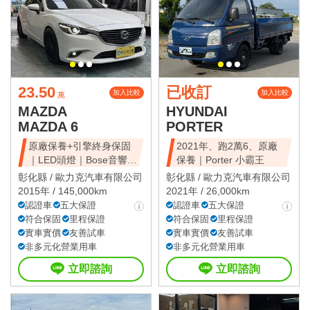
23.50
已收訂
加入比較
加入比較
萬
MAZDA
HYUNDAI
MAZDA 6
PORTER
原廠保養+引擎終身保固
2021年、跑2萬6、原廠
｜LED頭燈｜Bose音響｜
保養｜Porter 小霸王
抬顯｜盲點
彰化縣 /
歐力克汽車有限公司
彰化縣 /
歐力克汽車有限公司
2015年 / 145,000km
2021年 / 26,000km
認證車
五大保證
認證車
五大保證
符合保固
里程保證
符合保固
里程保證
實車實價
友善試車
實車實價
友善試車
非多元化營業用車
非多元化營業用車
立即諮詢
立即諮詢