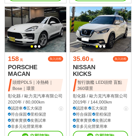
158
35.60
加入比較
加入比較
萬
萬
PORSCHE
NISSAN
MACAN
KICKS
頭燈PDLS｜冷熱椅｜
智行旗艦 LED頭燈 盲點
Bose｜環景
360環景
彰化縣 /
歐力克汽車有限公司
彰化縣 /
歐力克汽車有限公司
2020年 / 80,000km
2019年 / 144,000km
認證車
五大保證
認證車
五大保證
符合保固
里程保證
符合保固
里程保證
實車實價
友善試車
實車實價
友善試車
非多元化營業用車
非多元化營業用車