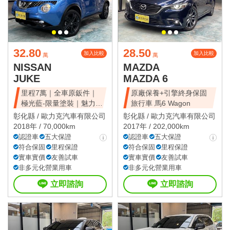
32.80
28.50
加入比較
加入比較
萬
萬
NISSAN
MAZDA
JUKE
MAZDA 6
里程7萬｜全車原鈑件｜
原廠保養+引擎終身保固
極光藍-限量塗裝｜魅力豪
旅行車 馬6 Wagon
華版
彰化縣 /
歐力克汽車有限公司
彰化縣 /
歐力克汽車有限公司
2018年 / 70,000km
2017年 / 202,000km
認證車
五大保證
認證車
五大保證
符合保固
里程保證
符合保固
里程保證
實車實價
友善試車
實車實價
友善試車
非多元化營業用車
非多元化營業用車
立即諮詢
立即諮詢