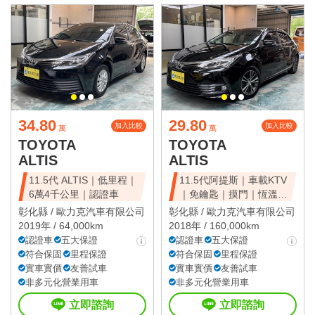
34.80
29.80
加入比較
加入比較
萬
萬
TOYOTA
TOYOTA
ALTIS
ALTIS
11.5代 ALTIS｜低里程｜
11.5代阿提斯｜車載KTV
6萬4千公里｜認證車
｜免鑰匙｜摸門｜恆溫｜
全車原鈑件
彰化縣 /
歐力克汽車有限公司
彰化縣 /
歐力克汽車有限公司
2019年 / 64,000km
2018年 / 160,000km
認證車
五大保證
認證車
五大保證
符合保固
里程保證
符合保固
里程保證
實車實價
友善試車
實車實價
友善試車
非多元化營業用車
非多元化營業用車
立即諮詢
立即諮詢