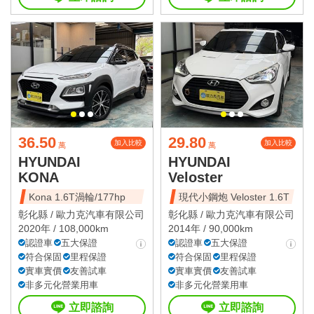
36.50
29.80
加入比較
加入比較
萬
萬
HYUNDAI
HYUNDAI
KONA
Veloster
Kona 1.6T渦輪/177hp
現代小鋼炮 Veloster 1.6T
彰化縣 /
歐力克汽車有限公司
彰化縣 /
歐力克汽車有限公司
2020年 / 108,000km
2014年 / 90,000km
認證車
五大保證
認證車
五大保證
符合保固
里程保證
符合保固
里程保證
實車實價
友善試車
實車實價
友善試車
非多元化營業用車
非多元化營業用車
立即諮詢
立即諮詢