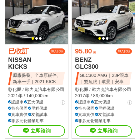
已收訂
95.80
加入比較
加入比較
萬
NISSAN
BENZ
KICKS
GLC300
原廠保養、全車原鈑件、
GLC300 AMG｜23P跟車
新車一手｜2021 KICKS
｜雙魚眼｜環景｜安卓｜
智行旗艦
免鑰
彰化縣 /
歐力克汽車有限公司
彰化縣 /
歐力克汽車有限公司
2021年 / 140,000km
2017年 / 86,000km
認證車
五大保證
認證車
五大保證
符合保固
里程保證
符合保固
里程保證
實車實價
友善試車
實車實價
友善試車
非多元化營業用車
非多元化營業用車
立即諮詢
立即諮詢