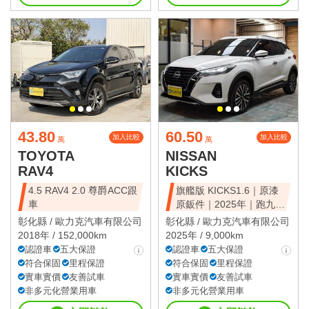
43.80
60.50
加入比較
加入比較
萬
萬
TOYOTA
NISSAN
RAV4
KICKS
4.5 RAV4 2.0 尊爵ACC跟
旗艦版 KICKS1.6｜原漆
車
原鈑件｜2025年｜跑九千
公里
彰化縣 /
歐力克汽車有限公司
彰化縣 /
歐力克汽車有限公司
2018年 / 152,000km
2025年 / 9,000km
認證車
五大保證
認證車
五大保證
符合保固
里程保證
符合保固
里程保證
實車實價
友善試車
實車實價
友善試車
非多元化營業用車
非多元化營業用車