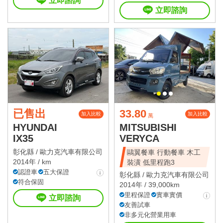
立即諮詢
立即諮詢
已售出
33.80
加入比較
加入比較
萬
HYUNDAI
MITSUBISHI
IX35
VERYCA
彰化縣 /
歐力克汽車有限公司
鷗翼餐車 行動餐車 木工
2014年 / km
裝潢 低里程跑3
認證車
五大保證
彰化縣 /
歐力克汽車有限公司
符合保固
2014年 / 39,000km
里程保證
實車實價
立即諮詢
友善試車
非多元化營業用車