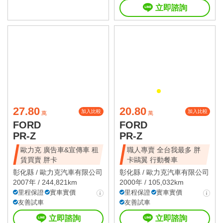
立即諮詢
27.80
20.80
加入比較
加入比較
萬
萬
FORD
FORD
PR-Z
PR-Z
歐力克 廣告車&宣傳車 租
職人專賣 全台我最多 胖
賃買賣 胖卡
卡鷗翼 行動餐車
彰化縣 /
歐力克汽車有限公司
彰化縣 /
歐力克汽車有限公司
2007年 / 244,821km
2000年 / 105,032km
里程保證
實車實價
里程保證
實車實價
友善試車
友善試車
立即諮詢
立即諮詢