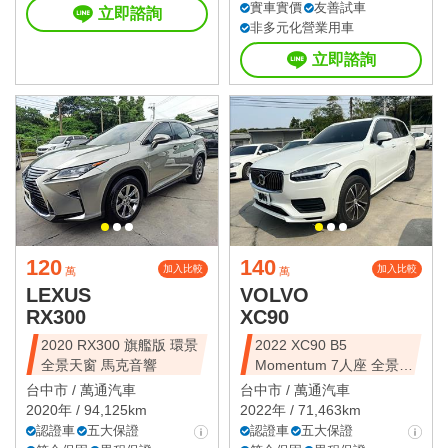
實車實價
友善試車
立即諮詢
非多元化營業用車
立即諮詢
120
140
加入比較
加入比較
萬
萬
LEXUS
VOLVO
RX300
XC90
2020 RX300 旗艦版 環景
2022 XC90 B5
全景天窗 馬克音響
Momentum 7人座 全景天
窗
台中市 /
萬通汽車
台中市 /
萬通汽車
2020年 / 94,125km
2022年 / 71,463km
認證車
五大保證
認證車
五大保證