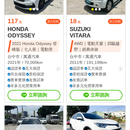
117
18
加入比較
加入比較
萬
萬
HONDA
SUZUKI
ODYSSEY
VITARA
2021 Honda Odyssey 登
4WD｜電動天窗｜四驅越
峰版｜七人座｜電動滑
野｜經典休旅
台中市 /
萬通汽車
台中市 /
萬通汽車
2021年 / 70,000km
2011年 / 191,198km
認證車
五大保證
認證車
五大保證
符合保固
里程保證
里程保證
實車實價
實車實價
友善試車
友善試車
非多元化營業用車
非多元化營業用車
立即諮詢
立即諮詢