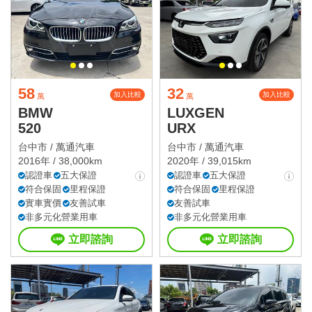
58
32
加入比較
加入比較
萬
萬
BMW
LUXGEN
520
URX
台中市 /
萬通汽車
台中市 /
萬通汽車
2016年 / 38,000km
2020年 / 39,015km
認證車
五大保證
認證車
五大保證
符合保固
里程保證
符合保固
里程保證
實車實價
友善試車
友善試車
非多元化營業用車
非多元化營業用車
立即諮詢
立即諮詢