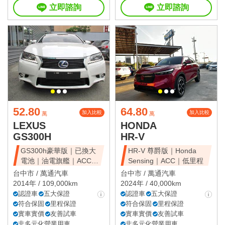
立即諮詢
立即諮詢
52.80
64.80
加入比較
加入比較
萬
萬
LEXUS
HONDA
GS300H
HR-V
GS300h豪華版｜已換大
HR-V 尊爵版｜Honda
電池｜油電旗艦｜ACC｜
Sensing｜ACC｜低里程
天窗豪華房
台中市 /
萬通汽車
台中市 /
萬通汽車
2014年 / 109,000km
2024年 / 40,000km
認證車
五大保證
認證車
五大保證
符合保固
里程保證
符合保固
里程保證
實車實價
友善試車
實車實價
友善試車
非多元化營業用車
非多元化營業用車