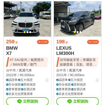
259
198
加入比較
加入比較
萬
萬
BMW
LEXUS
X7
LM300H
X7 5AU套件／氣壓懸吊
頭等艙級享受｜專屬影音
／B&W音響／吸門
娛樂螢幕｜盲點、環景、
雙電滑門、雙天窗
台中市 /
萬通汽車
台中市 /
萬通汽車
2022年 / 90,000km
2021年 / 90,000km
認證車
五大保證
認證車
五大保證
符合保固
里程保證
符合保固
里程保證
實車實價
友善試車
實車實價
友善試車
非多元化營業用車
非多元化營業用車
立即諮詢
立即諮詢