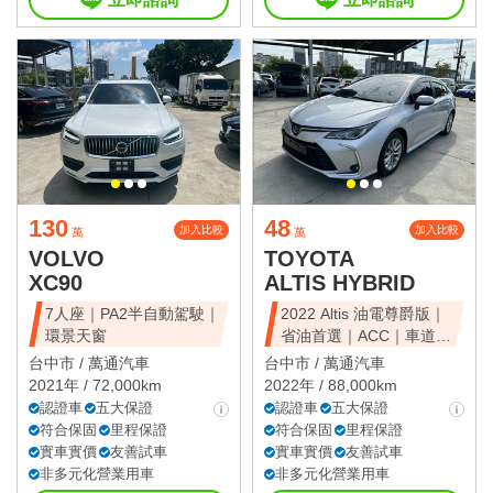
130
48
加入比較
加入比較
萬
萬
VOLVO
TOYOTA
XC90
ALTIS HYBRID
7人座｜PA2半自動駕駛｜
2022 Altis 油電尊爵版｜
環景天窗
省油首選｜ACC｜車道維
持
台中市 /
萬通汽車
台中市 /
萬通汽車
2021年 / 72,000km
2022年 / 88,000km
認證車
五大保證
認證車
五大保證
符合保固
里程保證
符合保固
里程保證
實車實價
友善試車
實車實價
友善試車
非多元化營業用車
非多元化營業用車