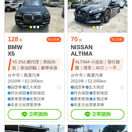
128
70
加入比較
加入比較
萬
萬
BMW
NISSAN
X5
ALTIMA
X5 25d 總代理｜黑棕內
ALTIMA 小改款｜智行旗
裝｜柴油四驅｜豪華休旅
艦｜環景｜ACC｜一手美
車
台中市 /
萬通汽車
台中市 /
萬通汽車
2020年 / 62,000km
2022年 / 52,000km
認證車
五大保證
認證車
五大保證
符合保固
里程保證
符合保固
里程保證
實車實價
友善試車
實車實價
友善試車
非多元化營業用車
非多元化營業用車
立即諮詢
立即諮詢