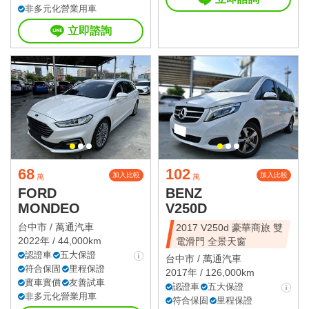
非多元化營業用車
立即諮詢
68
102
加入比較
加入比較
萬
萬
FORD
BENZ
MONDEO
V250D
台中市 /
萬通汽車
2017 V250d 豪華商旅 雙
2022年 / 44,000km
電滑門 全景天窗
認證車
五大保證
台中市 /
萬通汽車
符合保固
里程保證
2017年 / 126,000km
實車實價
友善試車
認證車
五大保證
非多元化營業用車
符合保固
里程保證