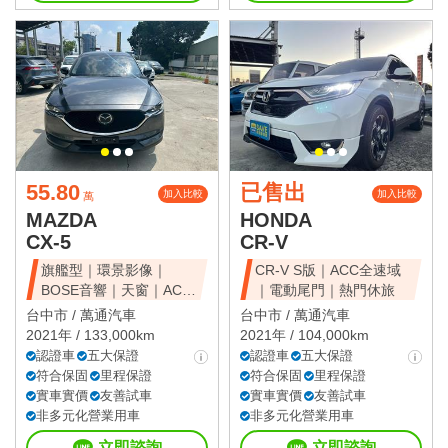
55.80
已售出
加入比較
加入比較
萬
MAZDA
HONDA
CX-5
CR-V
旗艦型｜環景影像｜
CR-V S版｜ACC全速域
BOSE音響｜天窗｜ACC
｜電動尾門｜熱門休旅
全速域｜質感休旅
台中市 /
萬通汽車
台中市 /
萬通汽車
2021年 / 133,000km
2021年 / 104,000km
認證車
五大保證
認證車
五大保證
符合保固
里程保證
符合保固
里程保證
實車實價
友善試車
實車實價
友善試車
非多元化營業用車
非多元化營業用車
立即諮詢
立即諮詢