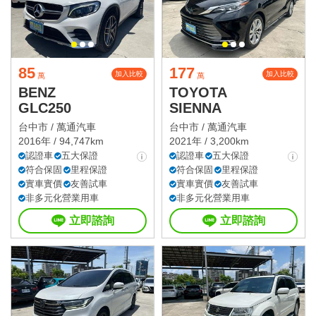
85
177
加入比較
加入比較
萬
萬
BENZ
TOYOTA
GLC250
SIENNA
台中市 /
萬通汽車
台中市 /
萬通汽車
2016年 / 94,747km
2021年 / 3,200km
認證車
五大保證
認證車
五大保證
符合保固
里程保證
符合保固
里程保證
實車實價
友善試車
實車實價
友善試車
非多元化營業用車
非多元化營業用車
立即諮詢
立即諮詢