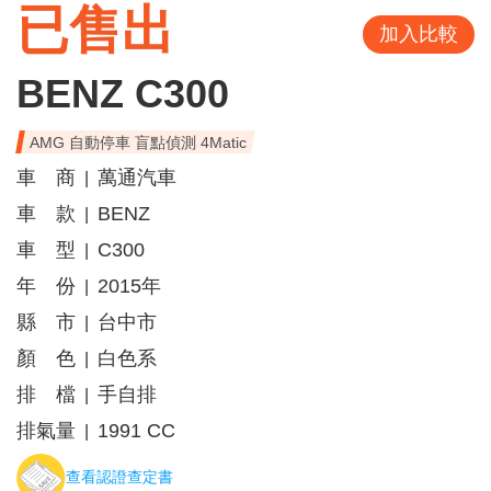
已售出
加入比較
BENZ C300
AMG 自動停車 盲點偵測 4Matic
車 商
萬通汽車
|
車 款
BENZ
|
車 型
C300
|
年 份
2015年
|
縣 市
台中市
|
顏 色
白色系
|
排 檔
手自排
|
排氣量
1991 CC
|
查看認證查定書