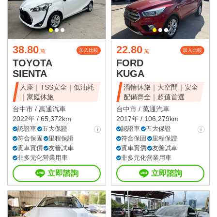
38.80
22.80
加入比較
加入比較
萬
萬
TOYOTA
FORD
SIENTA
KUGA
人座｜TSS安全｜低油耗
渦輪休旅｜大空間｜安全
｜家庭休旅
配備齊全｜超值首選
台中市 /
萬通汽車
台中市 /
萬通汽車
2022年 / 65,372km
2017年 / 106,279km
認證車
五大保證
認證車
五大保證
符合保固
里程保證
符合保固
里程保證
實車實價
友善試車
實車實價
友善試車
非多元化營業用車
非多元化營業用車
立即諮詢
立即諮詢