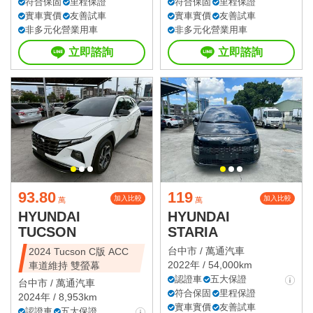
符合保固
里程保證
符合保固
里程保證
實車實價
友善試車
實車實價
友善試車
非多元化營業用車
非多元化營業用車
立即諮詢
立即諮詢
93.80
119
加入比較
加入比較
萬
萬
HYUNDAI
HYUNDAI
TUCSON
STARIA
台中市 /
萬通汽車
2024 Tucson C版 ACC
2022年 / 54,000km
車道維持 雙螢幕
認證車
五大保證
台中市 /
萬通汽車
符合保固
里程保證
2024年 / 8,953km
實車實價
友善試車
認證車
五大保證