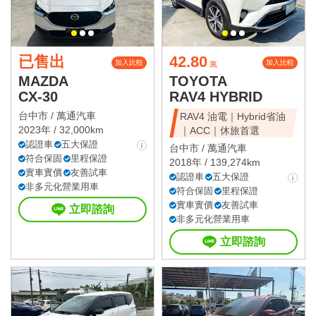
已售出
42.80
加入比較
加入比較
萬
MAZDA
TOYOTA
CX-30
RAV4 HYBRID
台中市 /
萬通汽車
RAV4 油電｜Hybrid省油
2023年 / 32,000km
｜ACC｜休旅首選
認證車
五大保證
台中市 /
萬通汽車
符合保固
里程保證
2018年 / 139,274km
實車實價
友善試車
認證車
五大保證
非多元化營業用車
符合保固
里程保證
實車實價
友善試車
立即諮詢
非多元化營業用車
立即諮詢