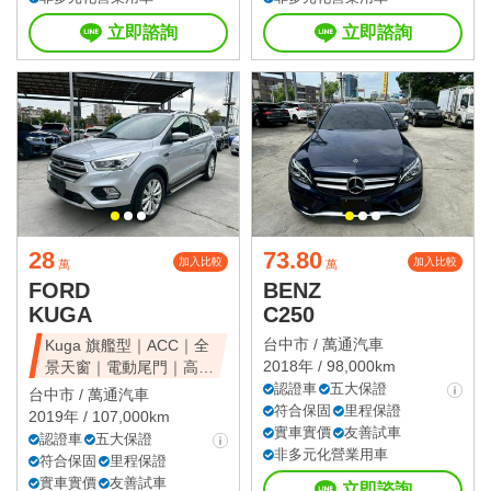
立即諮詢
立即諮詢
28
73.80
加入比較
加入比較
萬
萬
FORD
BENZ
KUGA
C250
台中市 /
萬通汽車
Kuga 旗艦型｜ACC｜全
2018年 / 98,000km
景天窗｜電動尾門｜高CP
值休旅
認證車
五大保證
台中市 /
萬通汽車
符合保固
里程保證
2019年 / 107,000km
實車實價
友善試車
認證車
五大保證
非多元化營業用車
符合保固
里程保證
實車實價
友善試車
立即諮詢