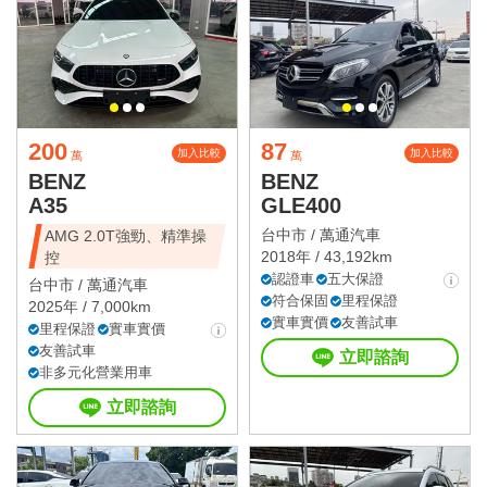
200
87
加入比較
加入比較
萬
萬
BENZ
BENZ
A35
GLE400
台中市 /
萬通汽車
AMG 2.0T強勁、精準操
2018年 / 43,192km
控
認證車
五大保證
台中市 /
萬通汽車
符合保固
里程保證
2025年 / 7,000km
實車實價
友善試車
里程保證
實車實價
友善試車
立即諮詢
非多元化營業用車
立即諮詢