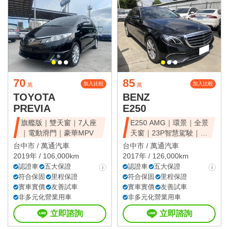
70
85
加入比較
加入比較
萬
萬
TOYOTA
BENZ
PREVIA
E250
旗艦版｜雙天窗｜7人座
E250 AMG｜環景｜全景
｜電動滑門｜豪華MPV
天窗｜23P智慧駕駛｜總
代理
台中市 /
萬通汽車
台中市 /
萬通汽車
2019年 / 106,000km
2017年 / 126,000km
認證車
五大保證
認證車
五大保證
符合保固
里程保證
符合保固
里程保證
實車實價
友善試車
實車實價
友善試車
非多元化營業用車
非多元化營業用車
立即諮詢
立即諮詢