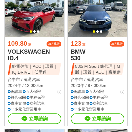
109.80
123
加入比較
加入比較
萬
萬
VOLKSWAGEN
BMW
ID.4
530
純電休旅｜ACC｜環景｜
530i M Sport 總代理｜M
IQ.DRIVE｜低里程
版｜環景｜ACC｜豪華房
台中市 /
萬通汽車
台中市 /
萬通汽車
2024年 / 12,000km
2020年 / 97,000km
認證車
五大保證
認證車
五大保證
符合保固
里程保證
符合保固
里程保證
實車實價
友善試車
實車實價
友善試車
非多元化營業用車
非多元化營業用車
立即諮詢
立即諮詢