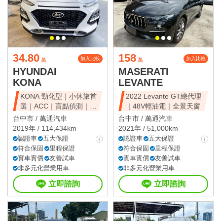
34.80
158
加入比較
加入比較
萬
萬
HYUNDAI
MASERATI
KONA
LEVANTE
KONA 勁化型｜小休旅首
2022 Levante GT總代理
選｜ACC｜盲點偵測｜省
｜48V輕油電｜全景天窗
油好開
台中市 /
萬通汽車
台中市 /
萬通汽車
2019年 / 114,434km
2021年 / 51,000km
認證車
五大保證
認證車
五大保證
符合保固
里程保證
符合保固
里程保證
實車實價
友善試車
實車實價
友善試車
非多元化營業用車
非多元化營業用車
立即諮詢
立即諮詢