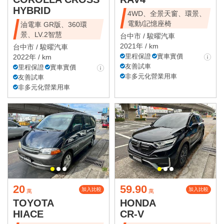
HYBRID
4WD、全景天窗、環景、
電動/記憶座椅
油電車 GR版、360環
景、LV.2智慧
台中市 /
駿曜汽車
2021年 / km
台中市 /
駿曜汽車
里程保證
實車實價
2022年 / km
友善試車
里程保證
實車實價
非多元化營業用車
友善試車
非多元化營業用車
20
59.90
加入比較
加入比較
萬
萬
TOYOTA
HONDA
HIACE
CR-V