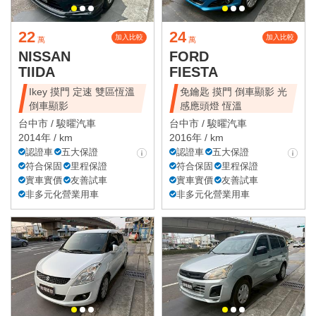
22
24
加入比較
加入比較
萬
萬
NISSAN
FORD
TIIDA
FIESTA
Ikey 摸門 定速 雙區恆溫
免鑰匙 摸門 倒車顯影 光
倒車顯影
感應頭燈 恆溫
台中市 /
駿曜汽車
台中市 /
駿曜汽車
2014年 / km
2016年 / km
認證車
五大保證
認證車
五大保證
符合保固
里程保證
符合保固
里程保證
實車實價
友善試車
實車實價
友善試車
非多元化營業用車
非多元化營業用車