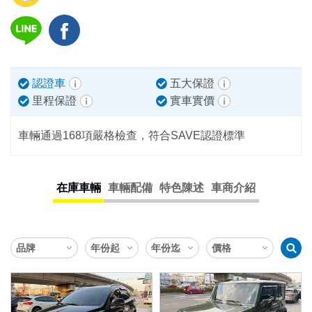
認證車
五大保證
里程保證
實車實價
車輛通過168項嚴格檢查，符合SAVE認證標準
在庫車輛
車輛配備
特色陳述
車商介紹