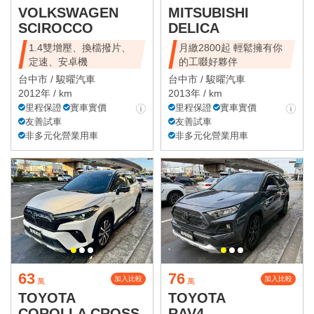
VOLKSWAGEN
MITSUBISHI
SCIROCCO
DELICA
1.4雙增壓、換檔撥片、
月繳2800起 輕鬆擁有你
定速、安卓機
的工啜好夥伴
台中市 /
駿曜汽車
台中市 /
駿曜汽車
2012年 / km
2013年 / km
里程保證
實車實價
里程保證
實車實價
友善試車
友善試車
非多元化營業用車
非多元化營業用車
63
76
加入比較
加入比較
萬
萬
TOYOTA
TOYOTA
COROLLA CROSS
RAV4