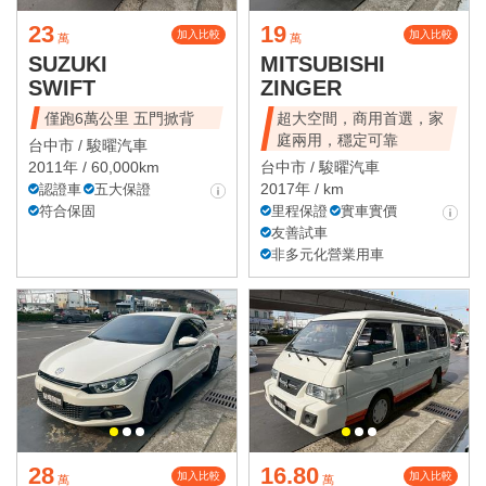
23
19
加入比較
加入比較
萬
萬
SUZUKI
MITSUBISHI
SWIFT
ZINGER
僅跑6萬公里 五門掀背
超大空間，商用首選，家
庭兩用，穩定可靠
台中市 /
駿曜汽車
2011年 / 60,000km
台中市 /
駿曜汽車
2017年 / km
認證車
五大保證
符合保固
里程保證
實車實價
友善試車
非多元化營業用車
28
16.80
加入比較
加入比較
萬
萬