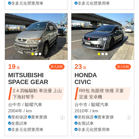
非多元化營業用車
非多元化營業用車
19
23
加入比較
加入比較
萬
萬
MITSUBISHI
HONDA
SPACE GEAR
CIVIC
2.4 四輪驅動 車況優 上山
RR包 魚眼燈 快撥 天窗
下海好幫手
定速 安卓機
台中市 /
駿曜汽車
台中市 /
駿曜汽車
2004年 / km
2010年 / km
里程保證
實車實價
里程保證
實車實價
友善試車
友善試車
非多元化營業用車
非多元化營業用車