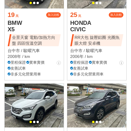
19
25
加入比較
加入比較
萬
萬
BMW
HONDA
X5
CIVIC
全景天窗 電動/加熱方向
RR大包 旋壓鋁圈 光圈魚
盤 四區恆溫空調
眼大燈 安卓機
台中市 /
駿曜汽車
台中市 /
駿曜汽車
2008年 / km
2006年 / km
里程保證
實車實價
里程保證
實車實價
友善試車
友善試車
非多元化營業用車
非多元化營業用車