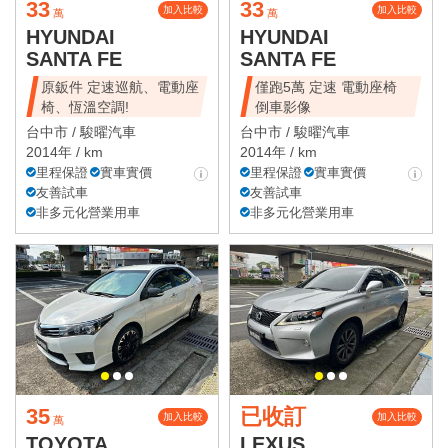
33
33
加入比較
加入比較
萬
萬
HYUNDAI
HYUNDAI
SANTA FE
SANTA FE
原鈑件 定速巡航、電動座
僅跑5萬 定速 電動座椅
椅、恆溫空調!
倒車影像
台中市 /
駿曜汽車
台中市 /
駿曜汽車
2014年 / km
2014年 / km
里程保證
實車實價
里程保證
實車實價
友善試車
友善試車
非多元化營業用車
非多元化營業用車
35
已收訂
加入比較
加入比較
萬
TOYOTA
LEXUS