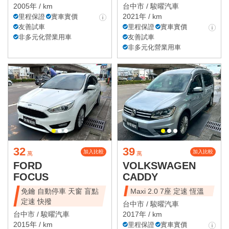
2005年 / km
台中市 /
駿曜汽車
2021年 / km
里程保證
實車實價
友善試車
里程保證
實車實價
非多元化營業用車
友善試車
非多元化營業用車
32
39
加入比較
加入比較
萬
萬
FORD
VOLKSWAGEN
FOCUS
CADDY
免鑰 自動停車 天窗 盲點
Maxi 2.0 7座 定速 恆溫
定速 快撥
台中市 /
駿曜汽車
台中市 /
駿曜汽車
2017年 / km
2015年 / km
里程保證
實車實價