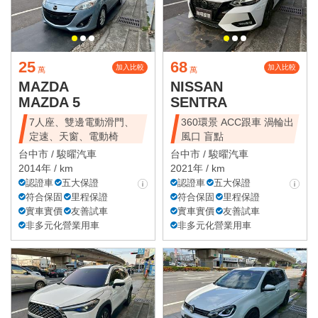
25
68
加入比較
加入比較
萬
萬
MAZDA
NISSAN
MAZDA 5
SENTRA
7人座、雙邊電動滑門、
360環景 ACC跟車 渦輪出
定速、天窗、電動椅
風口 盲點
台中市 /
駿曜汽車
台中市 /
駿曜汽車
2014年 / km
2021年 / km
認證車
五大保證
認證車
五大保證
符合保固
里程保證
符合保固
里程保證
實車實價
友善試車
實車實價
友善試車
非多元化營業用車
非多元化營業用車