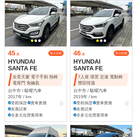
45
46
加入比較
加入比較
萬
萬
HYUNDAI
HYUNDAI
SANTA FE
SANTA FE
全景天窗 電子手剎 熱椅
7人座 環景 定速 電動椅
電尾門 免鑰匙
雙區恆溫
台中市 /
駿曜汽車
台中市 /
駿曜汽車
2017年 / km
2019年 / km
里程保證
實車實價
里程保證
實車實價
友善試車
友善試車
非多元化營業用車
非多元化營業用車