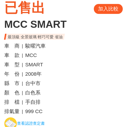
已售出
加入比較
MCC SMART
最頂級 全景玻璃 輕巧可愛 省油
車 商
駿曜汽車
|
車 款
MCC
|
車 型
SMART
|
年 份
2008年
|
縣 市
台中市
|
顏 色
白色系
|
排 檔
手自排
|
排氣量
999 CC
|
查看認證查定書