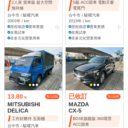
2人座 貨車版 超大空間
S版 ACC跟車 電動天窗
無待修
電尾門
台中市 /
駿曜汽車
台中市 /
駿曜汽車
2003年 / km
2019年 / km
里程保證
實車實價
里程保證
實車實價
友善試車
友善試車
非多元化營業用車
非多元化營業用車
13.80
已收訂
加入比較
加入比較
萬
MITSUBISHI
MAZDA
DELICA
CX-5
工作好夥伴 五面棚
BOSE旗鑑版 360環景
ACC跟車
台中市 /
駿曜汽車