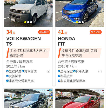
34
41
加入比較
加入比較
萬
萬
VOLKSWAGEN
HONDA
T5
FIT
手排 T5 福祉車 8人座 尾
換檔撥片 倒車顯影 定速
板式升降
雙區恆溫空調
台中市 /
駿曜汽車
台中市 /
駿曜汽車
2011年 / km
2016年 / km
里程保證
實車實價
里程保證
實車實價
友善試車
友善試車
非多元化營業用車
非多元化營業用車