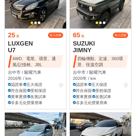
25
65
加入比較
加入比較
萬
萬
LUXGEN
SUZUKI
U7
JIMNY
4WD、電尾、環景、通
四輪傳動、定速、360環
風/記憶椅、JBL
景、恆溫空調
台中市 /
駿曜汽車
台中市 /
駿曜汽車
2016年 / km
2020年 / km
認證車
五大保證
認證車
五大保證
符合保固
里程保證
符合保固
里程保證
實車實價
友善試車
實車實價
友善試車
非多元化營業用車
非多元化營業用車