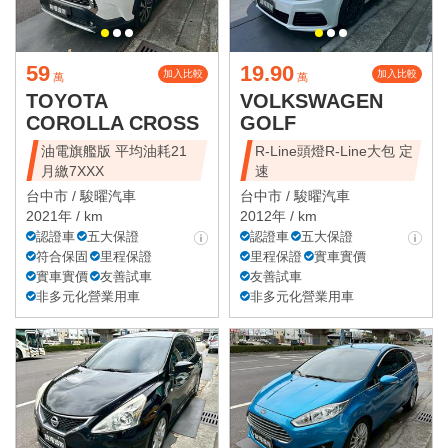
59
19.90
加入比較
加入比較
萬
萬
TOYOTA
VOLKSWAGEN
COROLLA CROSS
GOLF
油電旗艦版 平均油耗21
R-Line頭燈R-Line大包 定
月繳7XXX
速
台中市 /
駿曜汽車
台中市 /
駿曜汽車
2021年 / km
2012年 / km
認證車
五大保證
認證車
五大保證
符合保固
里程保證
里程保證
實車實價
實車實價
友善試車
友善試車
非多元化營業用車
非多元化營業用車