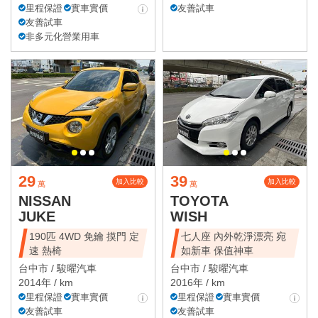
里程保證
實車實價
友善試車
友善試車
非多元化營業用車
29
39
加入比較
加入比較
萬
萬
NISSAN
TOYOTA
JUKE
WISH
190匹 4WD 免鑰 摸門 定
七人座 內外乾淨漂亮 宛
速 熱椅
如新車 保值神車
台中市 /
駿曜汽車
台中市 /
駿曜汽車
2014年 / km
2016年 / km
里程保證
實車實價
里程保證
實車實價
友善試車
友善試車