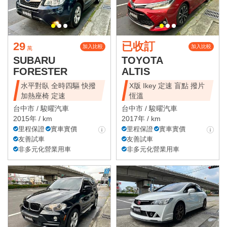
29
已收訂
加入比較
加入比較
萬
SUBARU
TOYOTA
FORESTER
ALTIS
水平對臥 全時四驅 快撥
X版 Ikey 定速 盲點 撥片
加熱座椅 定速
恆溫
台中市 /
駿曜汽車
台中市 /
駿曜汽車
2015年 / km
2017年 / km
里程保證
實車實價
里程保證
實車實價
友善試車
友善試車
非多元化營業用車
非多元化營業用車