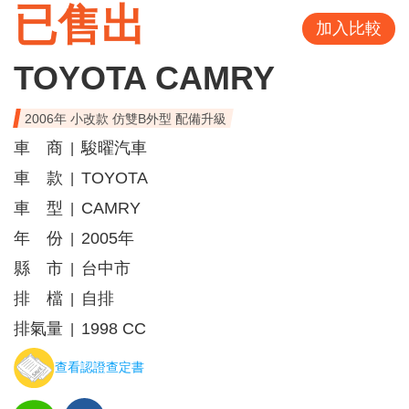
已售出
加入比較
TOYOTA CAMRY
2006年 小改款 仿雙B外型 配備升級
車 商
駿曜汽車
|
車 款
TOYOTA
|
車 型
CAMRY
|
年 份
2005年
|
縣 市
台中市
|
排 檔
自排
|
排氣量
1998 CC
|
查看認證查定書