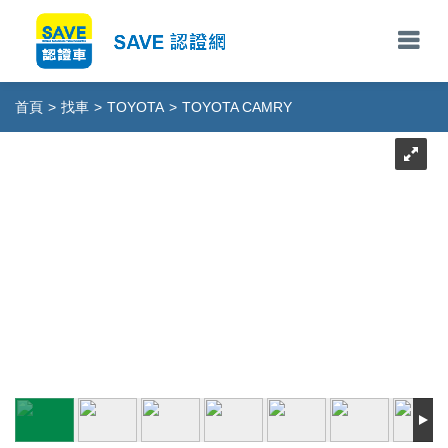
首頁
>
找車
>
TOYOTA
>
TOYOTA CAMRY