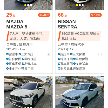
25
68
加入比較
加入比較
萬
萬
MAZDA
NISSAN
MAZDA 5
SENTRA
7人座、雙邊電動滑門、
360環景 ACC跟車 渦輪出
定速、天窗、電動椅
風口 盲點
台中市 /
駿曜汽車
台中市 /
駿曜汽車
2014年 / km
2021年 / km
認證車
五大保證
認證車
五大保證
符合保固
里程保證
符合保固
里程保證
實車實價
友善試車
實車實價
友善試車
非多元化營業用車
非多元化營業用車