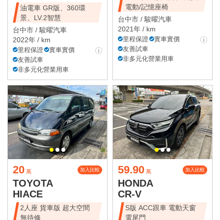
電動/記憶座椅
油電車 GR版、360環
景、LV.2智慧
台中市 /
駿曜汽車
2021年 / km
台中市 /
駿曜汽車
里程保證
實車實價
2022年 / km
友善試車
里程保證
實車實價
非多元化營業用車
友善試車
非多元化營業用車
20
59.90
加入比較
加入比較
萬
萬
TOYOTA
HONDA
HIACE
CR-V
2人座 貨車版 超大空間
S版 ACC跟車 電動天窗
無待修
電尾門