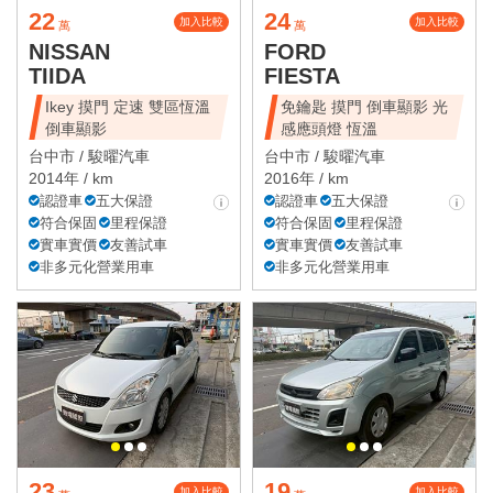
22
24
加入比較
加入比較
萬
萬
NISSAN
FORD
TIIDA
FIESTA
Ikey 摸門 定速 雙區恆溫
免鑰匙 摸門 倒車顯影 光
倒車顯影
感應頭燈 恆溫
台中市 /
駿曜汽車
台中市 /
駿曜汽車
2014年 / km
2016年 / km
認證車
五大保證
認證車
五大保證
符合保固
里程保證
符合保固
里程保證
實車實價
友善試車
實車實價
友善試車
非多元化營業用車
非多元化營業用車
23
19
加入比較
加入比較