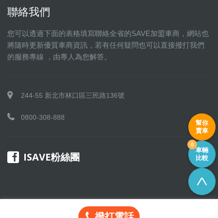
聯絡我們
您可以透過下面的表格填寫聯絡全省的SAVE加盟車商，網站也
將隨時更新優質車商資訊，若有任何疑問也可以直接撥打我們
的服務專線 ，由專人為您解答。
244-55 新北市林口區三民路136號
0800-308-888
幫你
賣車
0
車輛
ISAVE粉絲團
比較
撥打電話