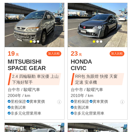
19
23
加入比較
加入比較
萬
萬
MITSUBISHI
HONDA
SPACE GEAR
CIVIC
2.4 四輪驅動 車況優 上山
RR包 魚眼燈 快撥 天窗
下海好幫手
定速 安卓機
台中市 /
駿曜汽車
台中市 /
駿曜汽車
2004年 / km
2010年 / km
里程保證
實車實價
里程保證
實車實價
友善試車
友善試車
非多元化營業用車
非多元化營業用車