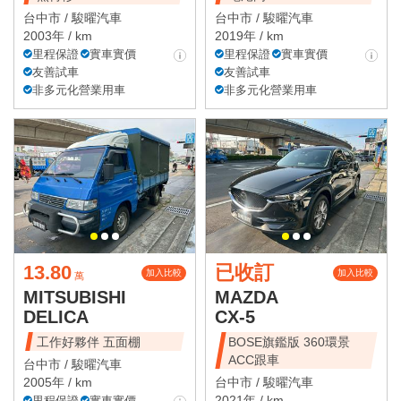
台中市 /
駿曜汽車
台中市 /
駿曜汽車
2003年 / km
2019年 / km
里程保證
實車實價
里程保證
實車實價
友善試車
友善試車
非多元化營業用車
非多元化營業用車
13.80
已收訂
加入比較
加入比較
萬
MITSUBISHI
MAZDA
DELICA
CX-5
工作好夥伴 五面棚
BOSE旗鑑版 360環景
ACC跟車
台中市 /
駿曜汽車
2005年 / km
台中市 /
駿曜汽車
2021年 / km
里程保證
實車實價