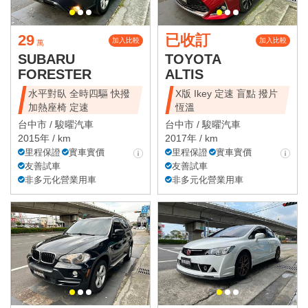
29
已收訂
加入比較
加入比較
萬
SUBARU
TOYOTA
FORESTER
ALTIS
水平對臥 全時四驅 快撥
X版 Ikey 定速 盲點 撥片
加熱座椅 定速
恆溫
台中市 /
駿曜汽車
台中市 /
駿曜汽車
2015年 / km
2017年 / km
里程保證
實車實價
里程保證
實車實價
友善試車
友善試車
非多元化營業用車
非多元化營業用車