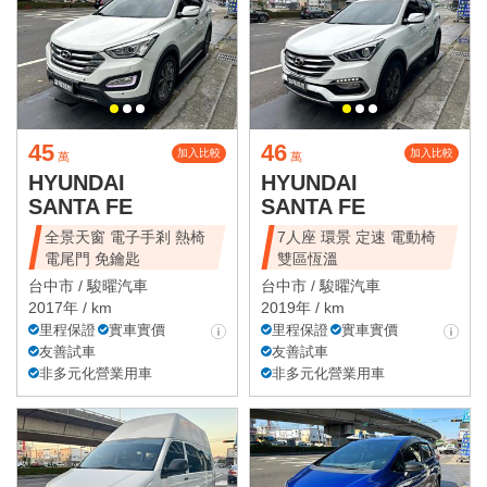
45
46
加入比較
加入比較
萬
萬
HYUNDAI
HYUNDAI
SANTA FE
SANTA FE
全景天窗 電子手剎 熱椅
7人座 環景 定速 電動椅
電尾門 免鑰匙
雙區恆溫
台中市 /
駿曜汽車
台中市 /
駿曜汽車
2017年 / km
2019年 / km
里程保證
實車實價
里程保證
實車實價
友善試車
友善試車
非多元化營業用車
非多元化營業用車