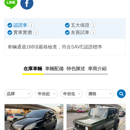
認證車
五大保證
實車實價
友善試車
車輛通過168項嚴格檢查，符合SAVE認證標準
在庫車輛
車輛配備
特色陳述
車商介紹