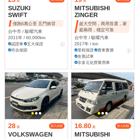
萬
萬
SUZUKI
MITSUBISHI
SWIFT
ZINGER
僅跑6萬公里 五門掀背
超大空間，商用首選，家
庭兩用，穩定可靠
台中市 /
駿曜汽車
2011年 / 60,000km
台中市 /
駿曜汽車
2017年 / km
認證車
五大保證
符合保固
里程保證
實車實價
友善試車
非多元化營業用車
28
16.80
加入比較
加入比較
萬
萬
VOLKSWAGEN
MITSUBISHI