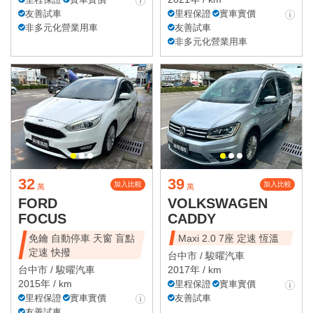
友善試車
里程保證
實車實價
非多元化營業用車
友善試車
非多元化營業用車
32
39
加入比較
加入比較
萬
萬
FORD
VOLKSWAGEN
FOCUS
CADDY
免鑰 自動停車 天窗 盲點
Maxi 2.0 7座 定速 恆溫
定速 快撥
台中市 /
駿曜汽車
台中市 /
駿曜汽車
2017年 / km
2015年 / km
里程保證
實車實價
里程保證
實車實價
友善試車
友善試車