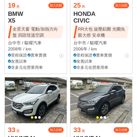
19
25
加入比較
加入比較
萬
萬
BMW
HONDA
X5
CIVIC
全景天窗 電動/加熱方向
RR大包 旋壓鋁圈 光圈魚
盤 四區恆溫空調
眼大燈 安卓機
台中市 /
駿曜汽車
台中市 /
駿曜汽車
2008年 / km
2006年 / km
里程保證
實車實價
里程保證
實車實價
友善試車
友善試車
非多元化營業用車
非多元化營業用車
33
33
加入比較
加入比較
萬
萬