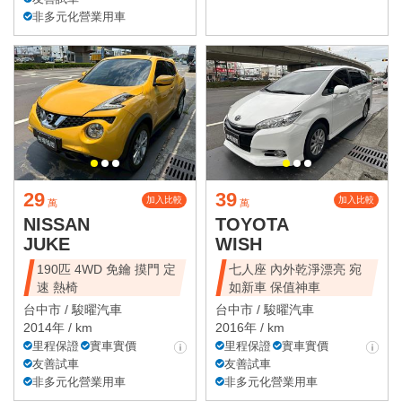
非多元化營業用車
29
39
加入比較
加入比較
萬
萬
NISSAN
TOYOTA
JUKE
WISH
190匹 4WD 免鑰 摸門 定
七人座 內外乾淨漂亮 宛
速 熱椅
如新車 保值神車
台中市 /
駿曜汽車
台中市 /
駿曜汽車
2014年 / km
2016年 / km
里程保證
實車實價
里程保證
實車實價
友善試車
友善試車
非多元化營業用車
非多元化營業用車