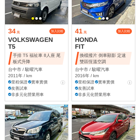
34
41
加入比較
加入比較
萬
萬
VOLKSWAGEN
HONDA
T5
FIT
手排 T5 福祉車 8人座 尾
換檔撥片 倒車顯影 定速
板式升降
雙區恆溫空調
台中市 /
駿曜汽車
台中市 /
駿曜汽車
2011年 / km
2016年 / km
里程保證
實車實價
里程保證
實車實價
友善試車
友善試車
非多元化營業用車
非多元化營業用車