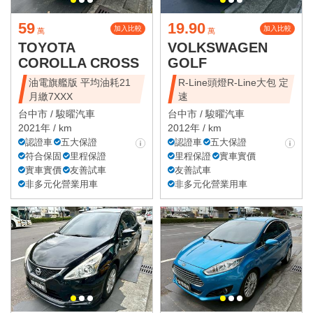
59
19.90
加入比較
加入比較
萬
萬
TOYOTA
VOLKSWAGEN
COROLLA CROSS
GOLF
油電旗艦版 平均油耗21
R-Line頭燈R-Line大包 定
月繳7XXX
速
台中市 /
駿曜汽車
台中市 /
駿曜汽車
2021年 / km
2012年 / km
認證車
五大保證
認證車
五大保證
符合保固
里程保證
里程保證
實車實價
實車實價
友善試車
友善試車
非多元化營業用車
非多元化營業用車