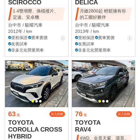
SCIROCCO
DELICA
1.4雙增壓、換檔撥片、
月繳2800起 輕鬆擁有你
定速、安卓機
的工啜好夥伴
台中市 /
駿曜汽車
台中市 /
駿曜汽車
2012年 / km
2013年 / km
里程保證
實車實價
里程保證
實車實價
友善試車
友善試車
非多元化營業用車
非多元化營業用車
63
76
加入比較
加入比較
萬
萬
TOYOTA
TOYOTA
COROLLA CROSS
RAV4
HYBRID
4WD、全景天窗、環景、