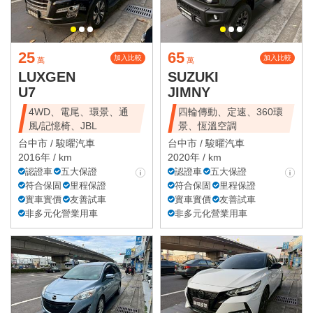
25
65
加入比較
加入比較
萬
萬
LUXGEN
SUZUKI
U7
JIMNY
4WD、電尾、環景、通
四輪傳動、定速、360環
風/記憶椅、JBL
景、恆溫空調
台中市 /
駿曜汽車
台中市 /
駿曜汽車
2016年 / km
2020年 / km
認證車
五大保證
認證車
五大保證
符合保固
里程保證
符合保固
里程保證
實車實價
友善試車
實車實價
友善試車
非多元化營業用車
非多元化營業用車