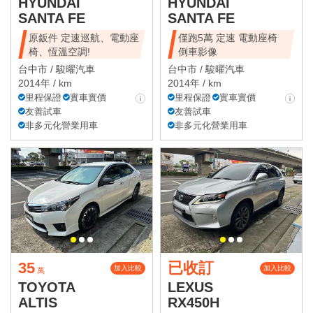
HYUNDAI
HYUNDAI
SANTA FE
SANTA FE
原鈑件 定速巡航、電動座
僅跑5萬 定速 電動座椅
椅、恆溫空調!
倒車影像
台中市 /
駿曜汽車
台中市 /
駿曜汽車
2014年 / km
2014年 / km
里程保證
實車實價
里程保證
實車實價
友善試車
友善試車
非多元化營業用車
非多元化營業用車
35
已收訂
加入比較
加入比較
萬
TOYOTA
LEXUS
ALTIS
RX450H