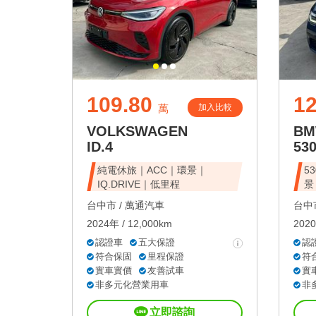
109.80
1
加入比較
萬
VOLKSWAGEN
B
ID.4
53
純電休旅｜ACC｜環景｜
5
IQ.DRIVE｜低里程
景
台中市 /
萬通汽車
台中市
2024年 / 12,000km
2020
認證車
五大保證
認
符合保固
里程保證
符
實車實價
友善試車
實
非多元化營業用車
非
立即諮詢