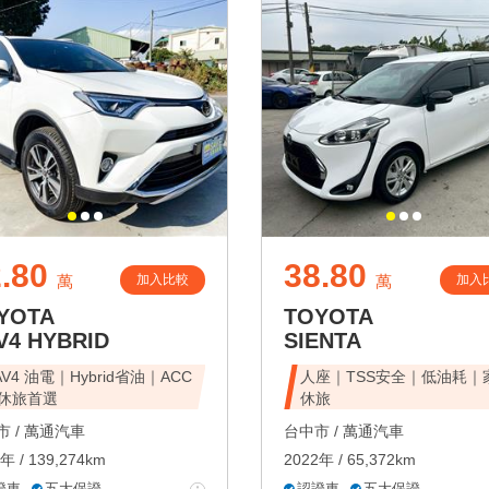
.80
38.80
加入比較
加入
萬
萬
YOTA
TOYOTA
V4 HYBRID
SIENTA
AV4 油電｜Hybrid省油｜ACC
人座｜TSS安全｜低油耗｜
休旅首選
休旅
 /
萬通汽車
台中市 /
萬通汽車
年 / 139,274km
2022年 / 65,372km
證車
五大保證
認證車
五大保證