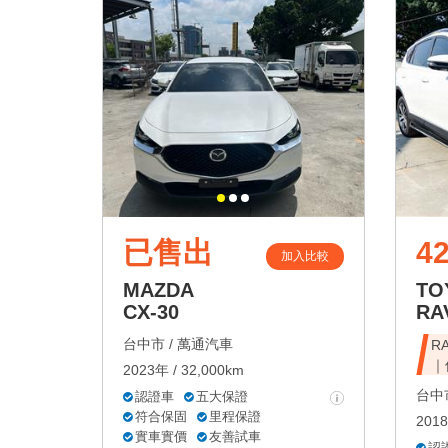
已售出
42
加入比較
MAZDA
TO
CX-30
RA
台中市 /
萬通汽車
R
｜
2023年 / 32,000km
台中市
認證車
五大保證
符合保固
里程保證
2018
實車實價
友善試車
認