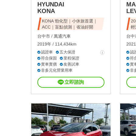
HYUNDAI
MA
KONA
LE
KONA 勁化型｜小休旅首選｜
20
ACC｜盲點偵測｜省油好開
輕
台中市 /
萬通汽車
台中市
2019年 / 114,434km
2021
認證車
五大保證
認
符合保固
里程保證
符
實車實價
友善試車
實
非多元化營業用車
非
立即諮詢