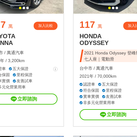
77
117
加入比較
加入
萬
萬
YOTA
HONDA
ENNA
ODYSSEY
 /
萬通汽車
2021 Honda Odyssey 登
七人座｜電動滑
年 / 3,200km
台中市 /
萬通汽車
證車
五大保證
合保固
里程保證
2021年 / 70,000km
車實價
友善試車
認證車
五大保證
多元化營業用車
符合保固
里程保證
實車實價
友善試車
立即諮詢
非多元化營業用車
立即諮詢