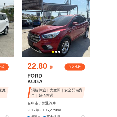
22.80
比較
加入比較
萬
FORD
KUGA
家庭
渦輪休旅｜大空間｜安全配備齊
全｜超值首選
台中市 /
萬通汽車
2017年 / 106,279km
認證車
五大保證