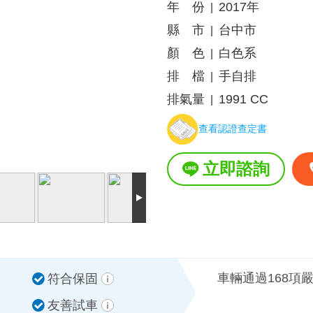
年 份
2017年
|
縣 市
台中市
|
顏 色
白色系
|
排 檔
手自排
|
排氣量
1991 CC
|
查看認證查定書
立即諮詢
車輛通過168項
符合保固
友善試車