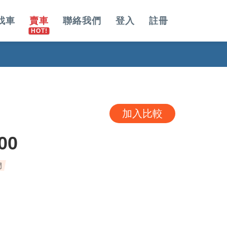
找車
賣車
聯絡我們
登入
註冊
加入比較
00
門