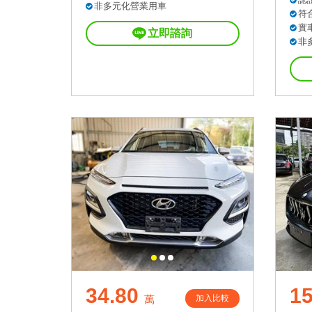
非多元化營業用車
符
實
立即諮詢
非
34.80
1
加入比較
萬