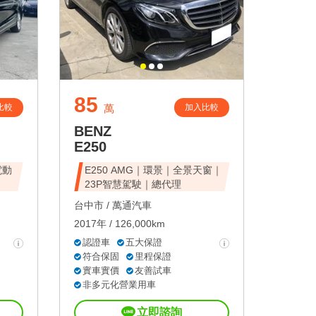
85
比較
加入比較
萬
BENZ
E250
電動
E250 AMG｜環景｜全景天窗｜
23P智慧駕駛｜總代理
台中市 /
萬通汽車
2017年 / 126,000km
認證車
五大保證
符合保固
里程保證
實車實價
友善試車
非多元化營業用車
立即諮詢