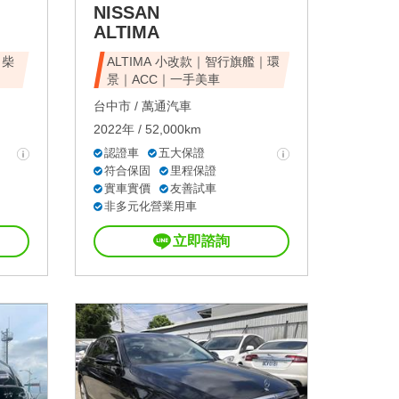
NISSAN
ALTIMA
｜柴
ALTIMA 小改款｜智行旗艦｜環
景｜ACC｜一手美車
台中市 /
萬通汽車
2022年 / 52,000km
認證車
五大保證
符合保固
里程保證
實車實價
友善試車
非多元化營業用車
立即諮詢