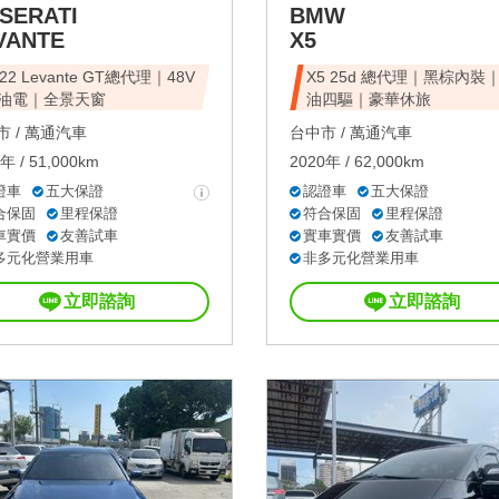
SERATI
BMW
VANTE
X5
22 Levante GT總代理｜48V
X5 25d 總代理｜黑棕內裝
油電｜全景天窗
油四驅｜豪華休旅
 /
萬通汽車
台中市 /
萬通汽車
年 / 51,000km
2020年 / 62,000km
證車
五大保證
認證車
五大保證
合保固
里程保證
符合保固
里程保證
車實價
友善試車
實車實價
友善試車
多元化營業用車
非多元化營業用車
立即諮詢
立即諮詢