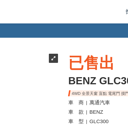
已售出
BENZ GLC3
4WD 全景天窗 盲點 電尾門 摸
車 商
萬通汽車
|
車 款
BENZ
|
車 型
GLC300
|