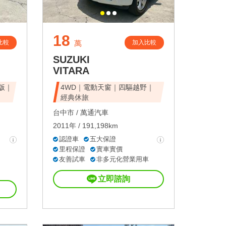
18
比較
加入比較
萬
SUZUKI
VITARA
峰版｜
4WD｜電動天窗｜四驅越野｜
經典休旅
台中市 /
萬通汽車
2011年 / 191,198km
認證車
五大保證
里程保證
實車實價
友善試車
非多元化營業用車
立即諮詢