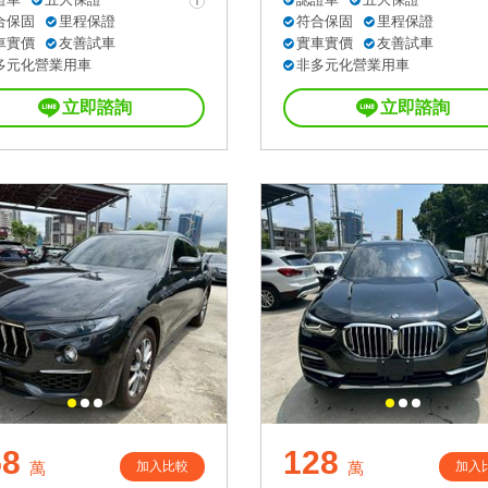
合保固
里程保證
符合保固
里程保證
車實價
友善試車
實車實價
友善試車
多元化營業用車
非多元化營業用車
立即諮詢
立即諮詢
58
128
加入比較
加入
萬
萬