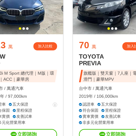
23
70
加入比較
加入
萬
萬
MW
TOYOTA
0
PREVIA
30i M Sport 總代理｜M版｜環
旗艦版｜雙天窗｜7人座｜
｜ACC｜豪華房
滑門｜豪華MPV
 /
萬通汽車
台中市 /
萬通汽車
年 / 97,000km
2019年 / 106,000km
證車
五大保證
認證車
五大保證
合保固
里程保證
符合保固
里程保證
車實價
友善試車
實車實價
友善試車
多元化營業用車
非多元化營業用車
立即諮詢
立即諮詢