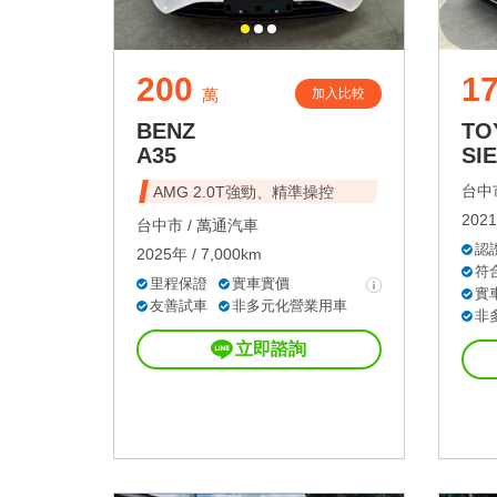
200
1
加入比較
萬
BENZ
TO
A35
SI
台中市
AMG 2.0T強勁、精準操控
2021
台中市 /
萬通汽車
認
2025年 / 7,000km
符
里程保證
實車實價
實
友善試車
非多元化營業用車
非
立即諮詢