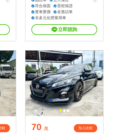
符合保固
里程保證
實車實價
友善試車
非多元化營業用車
立即諮詢
70
比較
加入比較
萬