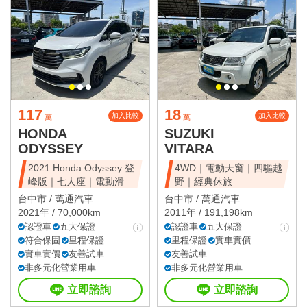
117
18
加入比較
加入比較
萬
萬
HONDA
SUZUKI
ODYSSEY
VITARA
2021 Honda Odyssey 登
4WD｜電動天窗｜四驅越
峰版｜七人座｜電動滑
野｜經典休旅
台中市 /
萬通汽車
台中市 /
萬通汽車
2021年 / 70,000km
2011年 / 191,198km
認證車
五大保證
認證車
五大保證
符合保固
里程保證
里程保證
實車實價
實車實價
友善試車
友善試車
非多元化營業用車
非多元化營業用車
立即諮詢
立即諮詢