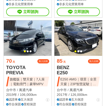
非多元化營業用車
非多元化營業用車
立即諮詢
立即諮詢
70
85
加入比較
加入比較
萬
萬
TOYOTA
BENZ
PREVIA
E250
旗艦版｜雙天窗｜7人座
E250 AMG｜環景｜全景
｜電動滑門｜豪華MPV
天窗｜23P智慧駕駛｜總
代理
台中市 /
萬通汽車
台中市 /
萬通汽車
2019年 / 106,000km
2017年 / 126,000km
認證車
五大保證
認證車
五大保證
符合保固
里程保證
符合保固
里程保證