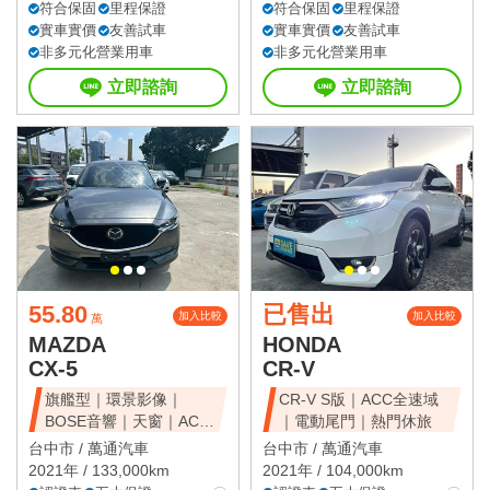
符合保固
里程保證
符合保固
里程保證
實車實價
友善試車
實車實價
友善試車
非多元化營業用車
非多元化營業用車
立即諮詢
立即諮詢
55.80
已售出
加入比較
加入比較
萬
MAZDA
HONDA
CX-5
CR-V
旗艦型｜環景影像｜
CR-V S版｜ACC全速域
BOSE音響｜天窗｜ACC
｜電動尾門｜熱門休旅
全速域｜質感休旅
台中市 /
萬通汽車
台中市 /
萬通汽車
2021年 / 133,000km
2021年 / 104,000km