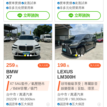
實車實價
友善試車
實車實價
友善試車
非多元化營業用車
非多元化營業用車
立即諮詢
立即諮詢
259
198
加入比較
加入比較
萬
萬
BMW
LEXUS
X7
LM300H
X7 5AU套件／氣壓懸吊
頭等艙級享受｜專屬影音
／B&W音響／吸門
娛樂螢幕｜盲點、環景、
雙電滑門、雙天窗
台中市 /
萬通汽車
台中市 /
萬通汽車
2022年 / 90,000km
2021年 / 90,000km
認證車
五大保證
認證車
五大保證