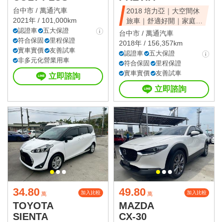
台中市 /
萬通汽車
2018 培力亞｜大空間休
2021年 / 101,000km
旅車｜舒適好開｜家庭首
認證車
五大保證
選｜可全額貸
台中市 /
萬通汽車
符合保固
里程保證
2018年 / 156,357km
實車實價
友善試車
認證車
五大保證
非多元化營業用車
符合保固
里程保證
實車實價
友善試車
立即諮詢
立即諮詢
34.80
49.80
加入比較
加入比較
萬
萬
TOYOTA
MAZDA
SIENTA
CX-30