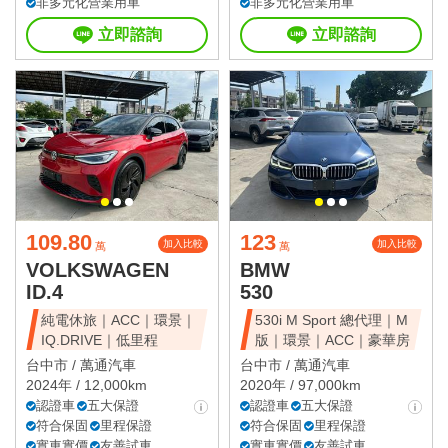
非多元化營業用車
非多元化營業用車
立即諮詢
立即諮詢
109.80
123
加入比較
加入比較
萬
萬
VOLKSWAGEN
BMW
ID.4
530
純電休旅｜ACC｜環景｜
530i M Sport 總代理｜M
IQ.DRIVE｜低里程
版｜環景｜ACC｜豪華房
台中市 /
萬通汽車
台中市 /
萬通汽車
2024年 / 12,000km
2020年 / 97,000km
認證車
五大保證
認證車
五大保證
符合保固
里程保證
符合保固
里程保證
實車實價
友善試車
實車實價
友善試車