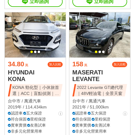
立即諮詢
立即諮詢
34.80
158
加入比較
加入比較
萬
萬
HYUNDAI
MASERATI
KONA
LEVANTE
KONA 勁化型｜小休旅首
2022 Levante GT總代理
選｜ACC｜盲點偵測｜省
｜48V輕油電｜全景天窗
油好開
台中市 /
萬通汽車
台中市 /
萬通汽車
2019年 / 114,434km
2021年 / 51,000km
認證車
五大保證
認證車
五大保證
符合保固
里程保證
符合保固
里程保證
實車實價
友善試車
實車實價
友善試車
非多元化營業用車
非多元化營業用車