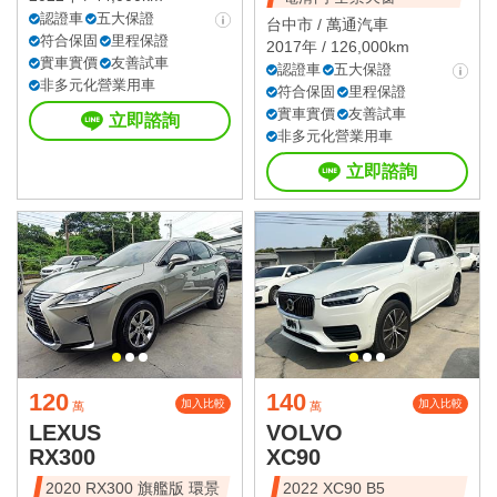
認證車
五大保證
台中市 /
萬通汽車
符合保固
里程保證
2017年 / 126,000km
實車實價
友善試車
認證車
五大保證
非多元化營業用車
符合保固
里程保證
實車實價
友善試車
立即諮詢
非多元化營業用車
立即諮詢
120
140
加入比較
加入比較
萬
萬
LEXUS
VOLVO
RX300
XC90
2020 RX300 旗艦版 環景
2022 XC90 B5