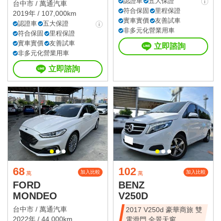
值休旅
認證車
五大保證
台中市 /
萬通汽車
符合保固
里程保證
2019年 / 107,000km
實車實價
友善試車
認證車
五大保證
非多元化營業用車
符合保固
里程保證
實車實價
友善試車
立即諮詢
非多元化營業用車
立即諮詢
68
102
加入比較
加入比較
萬
萬
FORD
BENZ
MONDEO
V250D
台中市 /
萬通汽車
2017 V250d 豪華商旅 雙
2022年 / 44,000km
電滑門 全景天窗