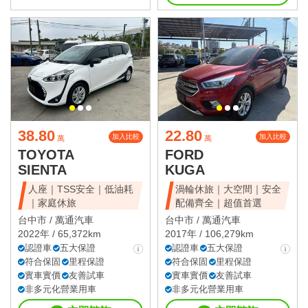
38.80
22.80
加入比較
加入比較
萬
萬
TOYOTA
FORD
SIENTA
KUGA
人座｜TSS安全｜低油耗
渦輪休旅｜大空間｜安全
｜家庭休旅
配備齊全｜超值首選
台中市 /
萬通汽車
台中市 /
萬通汽車
2022年 / 65,372km
2017年 / 106,279km
認證車
五大保證
認證車
五大保證
符合保固
里程保證
符合保固
里程保證
實車實價
友善試車
實車實價
友善試車
非多元化營業用車
非多元化營業用車