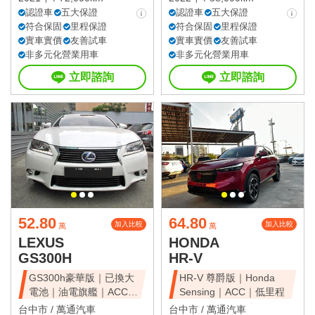
認證車
五大保證
認證車
五大保證
符合保固
里程保證
符合保固
里程保證
實車實價
友善試車
實車實價
友善試車
非多元化營業用車
非多元化營業用車
立即諮詢
立即諮詢
52.80
64.80
加入比較
加入比較
萬
萬
LEXUS
HONDA
GS300H
HR-V
GS300h豪華版｜已換大
HR-V 尊爵版｜Honda
電池｜油電旗艦｜ACC｜
Sensing｜ACC｜低里程
天窗豪華房
台中市 /
萬通汽車
台中市 /
萬通汽車