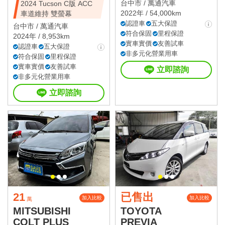
台中市 /
萬通汽車
2024 Tucson C版 ACC
2022年 / 54,000km
車道維持 雙螢幕
認證車
五大保證
台中市 /
萬通汽車
符合保固
里程保證
2024年 / 8,953km
實車實價
友善試車
認證車
五大保證
非多元化營業用車
符合保固
里程保證
實車實價
友善試車
立即諮詢
非多元化營業用車
立即諮詢
21
已售出
加入比較
加入比較
萬
MITSUBISHI
TOYOTA
COLT PLUS
PREVIA