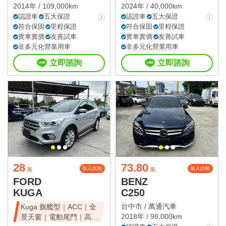
2014年 / 109,000km
2024年 / 40,000km
認證車
五大保證
認證車
五大保證
符合保固
里程保證
符合保固
里程保證
實車實價
友善試車
實車實價
友善試車
非多元化營業用車
非多元化營業用車
立即諮詢
立即諮詢
28
73.80
加入比較
加入比較
萬
萬
FORD
BENZ
KUGA
C250
台中市 /
萬通汽車
Kuga 旗艦型｜ACC｜全
2018年 / 98,000km
景天窗｜電動尾門｜高CP