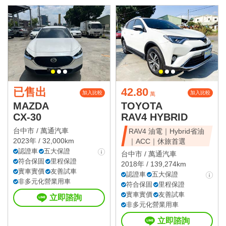
已售出
42.80
加入比較
加入比較
萬
MAZDA
TOYOTA
CX-30
RAV4 HYBRID
台中市 /
萬通汽車
RAV4 油電｜Hybrid省油
2023年 / 32,000km
｜ACC｜休旅首選
認證車
五大保證
台中市 /
萬通汽車
符合保固
里程保證
2018年 / 139,274km
實車實價
友善試車
認證車
五大保證
非多元化營業用車
符合保固
里程保證
實車實價
友善試車
立即諮詢
非多元化營業用車
立即諮詢