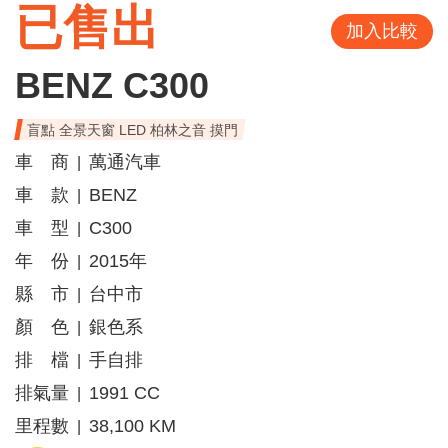
已售出
加入比較
BENZ C300
盲點 全景天窗 LED 柏林之音 摸門
車 商
萬通汽車
|
車 款
BENZ
|
車 型
C300
|
年 份
2015年
|
縣 市
台中市
|
顏 色
銀色系
|
排 檔
手自排
|
排氣量
1991 CC
|
里程數
38,100 KM
|