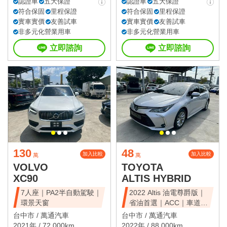
認證車
五大保證
認證車
五大保證
符合保固
里程保證
符合保固
里程保證
實車實價
友善試車
實車實價
友善試車
非多元化營業用車
非多元化營業用車
立即諮詢
立即諮詢
130
48
加入比較
加入比較
萬
萬
VOLVO
TOYOTA
XC90
ALTIS HYBRID
7人座｜PA2半自動駕駛｜
2022 Altis 油電尊爵版｜
環景天窗
省油首選｜ACC｜車道維
持
台中市 /
萬通汽車
台中市 /
萬通汽車
2021年 / 72,000km
2022年 / 88,000km