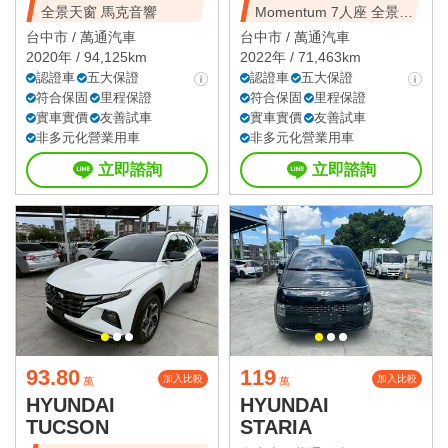
全景天窗 馬克音響
Momentum 7人座 全景天
窗
台中市 /
萬通汽車
台中市 /
萬通汽車
2020年 / 94,125km
2022年 / 71,463km
認證車
五大保證
認證車
五大保證
符合保固
里程保證
符合保固
里程保證
實車實價
友善試車
實車實價
友善試車
非多元化營業用車
非多元化營業用車
立即諮詢
立即諮詢
93.80
119
加入比較
加入比較
萬
萬
HYUNDAI
HYUNDAI
TUCSON
STARIA