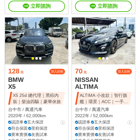
立即諮詢
立即諮詢
128
70
加入比較
加入比較
萬
萬
BMW
NISSAN
X5
ALTIMA
X5 25d 總代理｜黑棕內
ALTIMA 小改款｜智行旗
裝｜柴油四驅｜豪華休旅
艦｜環景｜ACC｜一手美
車
台中市 /
萬通汽車
台中市 /
萬通汽車
2020年 / 62,000km
2022年 / 52,000km
認證車
五大保證
認證車
五大保證
符合保固
里程保證
符合保固
里程保證
實車實價
友善試車
實車實價
友善試車