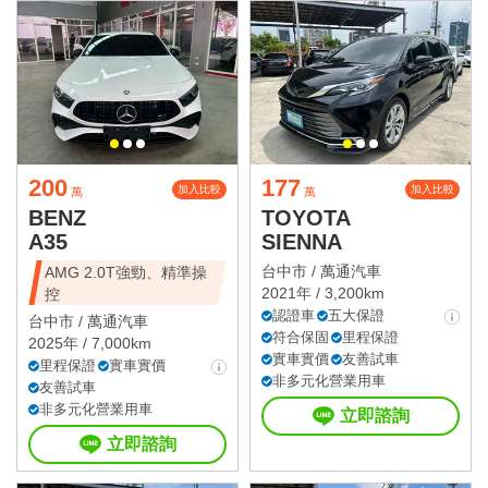
200
177
加入比較
加入比較
萬
萬
BENZ
TOYOTA
A35
SIENNA
台中市 /
萬通汽車
AMG 2.0T強勁、精準操
2021年 / 3,200km
控
認證車
五大保證
台中市 /
萬通汽車
符合保固
里程保證
2025年 / 7,000km
實車實價
友善試車
里程保證
實車實價
非多元化營業用車
友善試車
非多元化營業用車
立即諮詢
立即諮詢