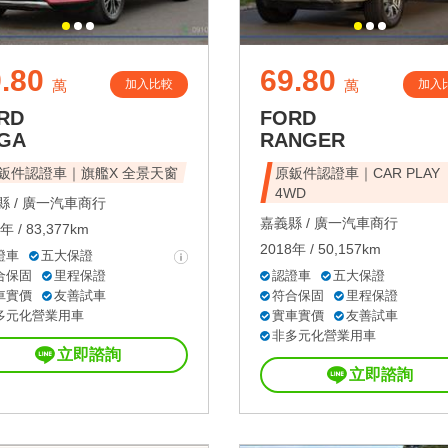
.80
69.80
加入比較
加入
萬
萬
RD
FORD
GA
RANGER
鈑件認證車｜旗艦X 全景天窗
原鈑件認證車｜CAR PLAY
4WD
 /
廣一汽車商行
嘉義縣 /
廣一汽車商行
年 / 83,377km
2018年 / 50,157km
證車
五大保證
合保固
里程保證
認證車
五大保證
車實價
友善試車
符合保固
里程保證
多元化營業用車
實車實價
友善試車
非多元化營業用車
立即諮詢
立即諮詢