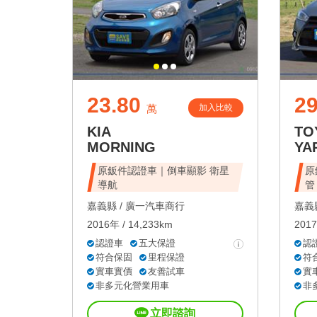
23.80
29
加入比較
萬
KIA
TO
MORNING
YA
原鈑件認證車｜倒車顯影 衛星
原
導航
管
嘉義縣 /
廣一汽車商行
嘉義縣
2016年 / 14,233km
2017
認證車
五大保證
認
符合保固
里程保證
符
實車實價
友善試車
實
非多元化營業用車
非
立即諮詢