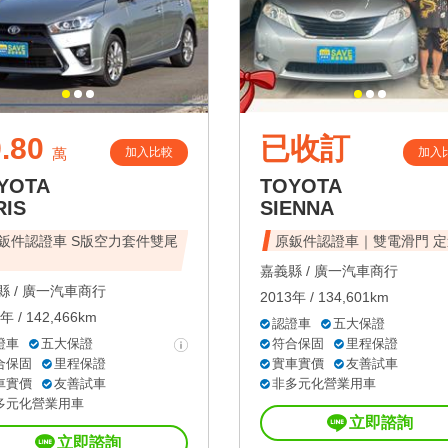
.80
已收訂
加入比較
加入
萬
YOTA
TOYOTA
RIS
SIENNA
鈑件認證車 S版空力套件雙尾
原鈑件認證車｜雙電滑門 定
嘉義縣 /
廣一汽車商行
 /
廣一汽車商行
2013年 / 134,601km
年 / 142,466km
認證車
五大保證
證車
五大保證
符合保固
里程保證
合保固
里程保證
實車實價
友善試車
車實價
友善試車
非多元化營業用車
多元化營業用車
立即諮詢
立即諮詢