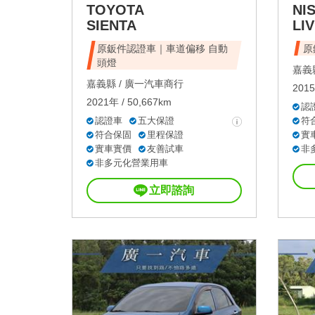
TOYOTA
NI
SIENTA
LIV
原鈑件認證車｜車道偏移 自動
原
頭燈
嘉義縣
嘉義縣 /
廣一汽車商行
2015
2021年 / 50,667km
認
認證車
五大保證
符
符合保固
里程保證
實
實車實價
友善試車
非
非多元化營業用車
立即諮詢