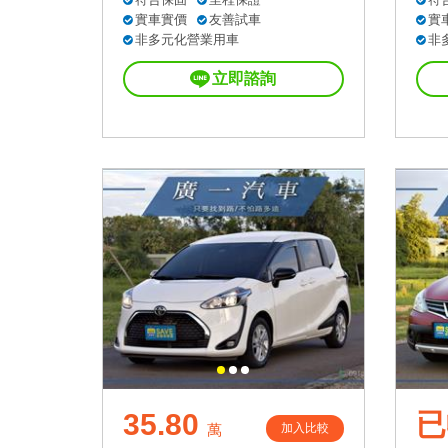
實車實價
友善試車
實
非多元化營業用車
非
立即諮詢
35.80
已
加入比較
萬