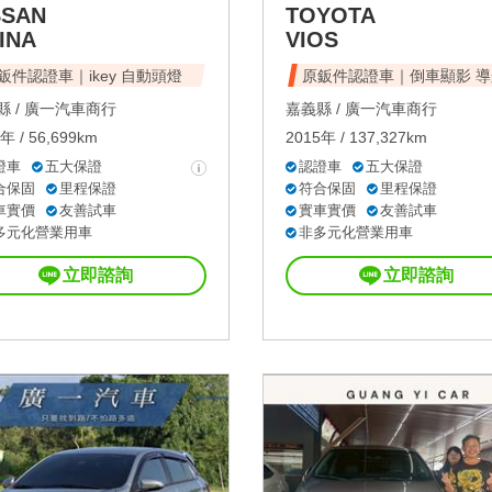
SSAN
TOYOTA
INA
VIOS
鈑件認證車｜ikey 自動頭燈
原鈑件認證車｜倒車顯影 導
 /
廣一汽車商行
嘉義縣 /
廣一汽車商行
年 / 56,699km
2015年 / 137,327km
證車
五大保證
認證車
五大保證
合保固
里程保證
符合保固
里程保證
車實價
友善試車
實車實價
友善試車
多元化營業用車
非多元化營業用車
立即諮詢
立即諮詢