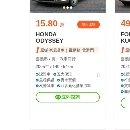
15.80
49
加入比較
萬
HONDA
FO
ODYSSEY
KU
原鈑件認證車｜電動椅 電滑門
原
嘉義縣 /
廣一汽車商行
嘉義縣
2005年 / 140,454km
2021
認證車
五大保證
認
里程保證
實車實價
符
友善試車
非多元化營業用車
實
非
立即諮詢