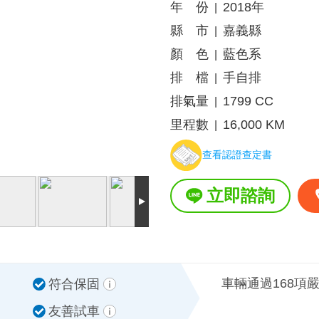
年 份
2018年
|
縣 市
嘉義縣
|
顏 色
藍色系
|
排 檔
手自排
|
排氣量
1799 CC
|
里程數
16,000 KM
|
查看認證查定書
立即諮詢
車輛通過168項
符合保固
友善試車