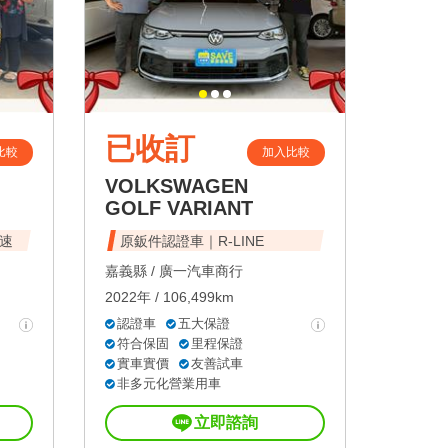
已收訂
比較
加入比較
VOLKSWAGEN
GOLF VARIANT
速
原鈑件認證車｜R-LINE
嘉義縣 /
廣一汽車商行
2022年 / 106,499km
認證車
五大保證
符合保固
里程保證
實車實價
友善試車
非多元化營業用車
立即諮詢