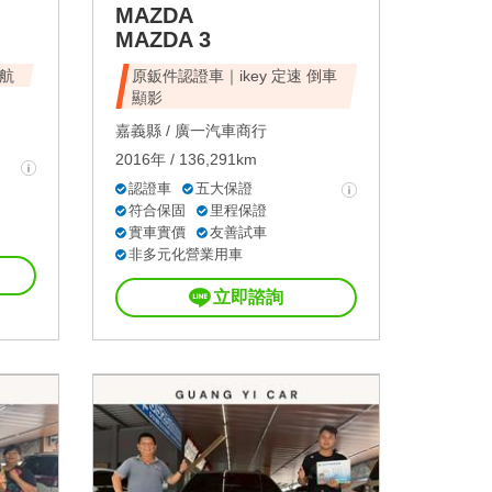
MAZDA
MAZDA 3
航
原鈑件認證車｜ikey 定速 倒車
顯影
嘉義縣 /
廣一汽車商行
2016年 / 136,291km
認證車
五大保證
符合保固
里程保證
實車實價
友善試車
非多元化營業用車
立即諮詢