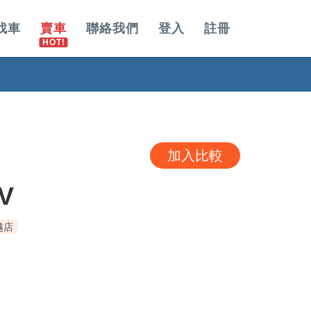
找車
賣車
聯絡我們
登入
註冊
加入比較
V
越店