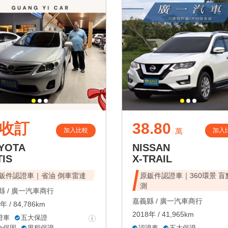
收訂
38.80
加入比較
加入
萬
YOTA
NISSAN
TIS
X-TRAIL
鈑件認證車｜省油 倒車雷達
原鈑件認證車｜360環景 盲
測
 /
廣一汽車商行
嘉義縣 /
廣一汽車商行
年 / 84,786km
2018年 / 41,965km
證車
五大保證
合保固
里程保證
認證車
五大保證