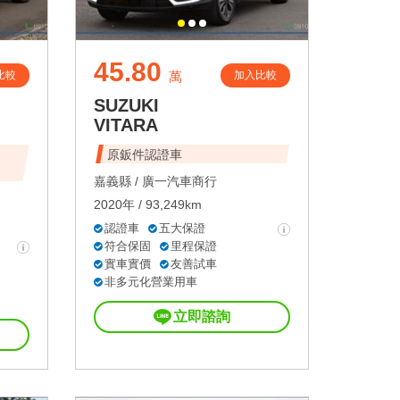
45.80
比較
加入比較
萬
SUZUKI
VITARA
原鈑件認證車
嘉義縣 /
廣一汽車商行
2020年 / 93,249km
認證車
五大保證
符合保固
里程保證
實車實價
友善試車
非多元化營業用車
立即諮詢