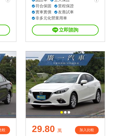
符合保固
里程保證
實車實價
友善試車
非多元化營業用車
立即諮詢
29.80
比較
加入比較
萬