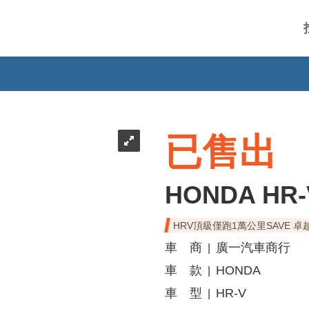
已售出
HONDA HR-
HRV頂級僅跑1萬公里SAVE 卓
車 商
廣一汽車商行
|
車 款
HONDA
|
車 型
HR-V
|