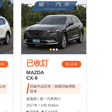
已收訂
比較
加入比較
MAZDA
CX-9
點偵
原鈑件認證車｜旗艦四輪傳動
跟車
嘉義縣 /
廣一汽車商行
2017年 / 149,916km
認證車
五大保證