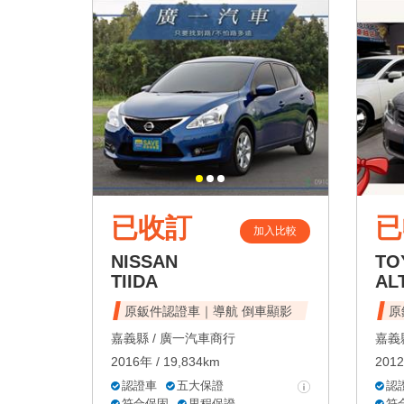
已收訂
已
加入比較
NISSAN
TO
TIIDA
AL
原鈑件認證車｜導航 倒車顯影
原
嘉義縣 /
廣一汽車商行
嘉義縣
2016年 / 19,834km
2012
認證車
五大保證
認
符合保固
里程保證
符