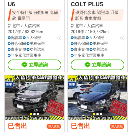
U6
COLT PLUS
安全特仕版 僅跑8萬 免鑰
優質代步車 認證車 升級
匙 電尾門
影音 實車實價
新北市 /
大信汽車
新北市 /
大信汽車
2017年 / 83,829km
2019年 / 150,782km
認證車
五大保證
認證車
五大保證
符合保固
里程保證
符合保固
里程保證
實車實價
友善試車
實車實價
友善試車
非多元化營業用車
非多元化營業用車
立即諮詢
立即諮詢
已售出
已售出
加入比較
加入比較