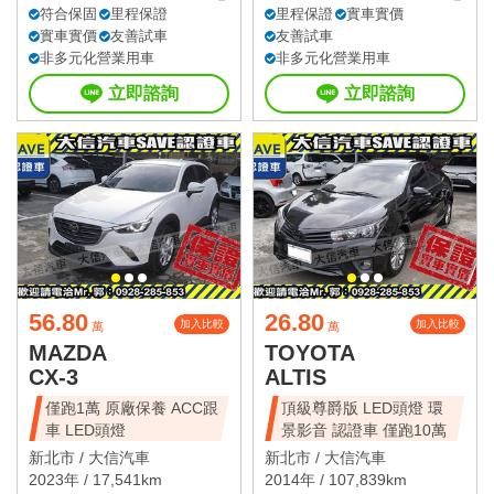
符合保固
里程保證
里程保證
實車實價
實車實價
友善試車
友善試車
非多元化營業用車
非多元化營業用車
立即諮詢
立即諮詢
56.80
26.80
加入比較
加入比較
萬
萬
MAZDA
TOYOTA
CX-3
ALTIS
僅跑1萬 原廠保養 ACC跟
頂級尊爵版 LED頭燈 環
車 LED頭燈
景影音 認證車 僅跑10萬
新北市 /
大信汽車
新北市 /
大信汽車
2023年 / 17,541km
2014年 / 107,839km