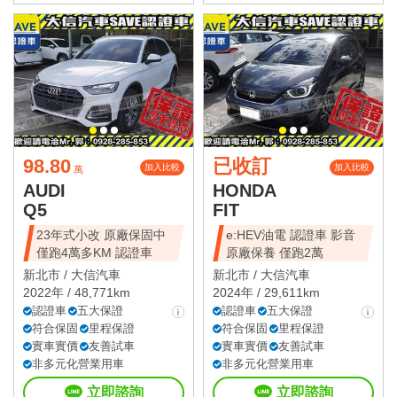
98.80
已收訂
加入比較
加入比較
萬
AUDI
HONDA
Q5
FIT
23年式小改 原廠保固中
e:HEV油電 認證車 影音
僅跑4萬多KM 認證車
原廠保養 僅跑2萬
新北市 /
大信汽車
新北市 /
大信汽車
2022年 / 48,771km
2024年 / 29,611km
認證車
五大保證
認證車
五大保證
符合保固
里程保證
符合保固
里程保證
實車實價
友善試車
實車實價
友善試車
非多元化營業用車
非多元化營業用車
立即諮詢
立即諮詢