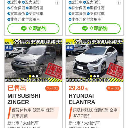
認證車
五大保證
認證車
五大保證
符合保固
里程保證
符合保固
里程保證
實車實價
友善試車
實車實價
友善試車
非多元化營業用車
非多元化營業用車
立即諮詢
立即諮詢
已售出
29.80
加入比較
加入比較
萬
MITSUBISHI
HYUNDAI
ZINGER
ELANTRA
優質休旅車 認證車 保證
頂級旗艦版 僅跑5萬 全車
實車實價
JGTC套件
新北市 /
大信汽車
新北市 /
大信汽車