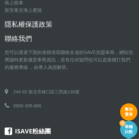
格上租車
新安東京海上產險
隱私權保護政策
聯絡我們
您可以透過下面的表格填寫聯絡全省的SAVE加盟車商，網站也
將隨時更新優質車商資訊，若有任何疑問也可以直接撥打我們
的服務專線 ，由專人為您解答。
244-55 新北市林口區三民路136號
0800-308-888
幫你
賣車
0
車輛
ISAVE粉絲團
比較