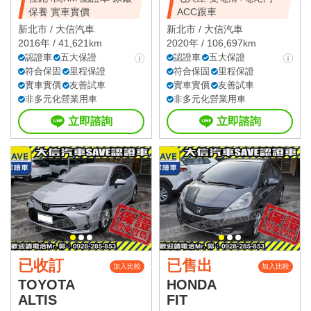
保養 實車實價
ACC跟車
新北市 /
大信汽車
新北市 /
大信汽車
2016年 / 41,621km
2020年 / 106,697km
認證車
五大保證
認證車
五大保證
符合保固
里程保證
符合保固
里程保證
實車實價
友善試車
實車實價
友善試車
非多元化營業用車
非多元化營業用車
立即諮詢
立即諮詢
已收訂
已售出
加入比較
加入比較
TOYOTA
HONDA
ALTIS
FIT