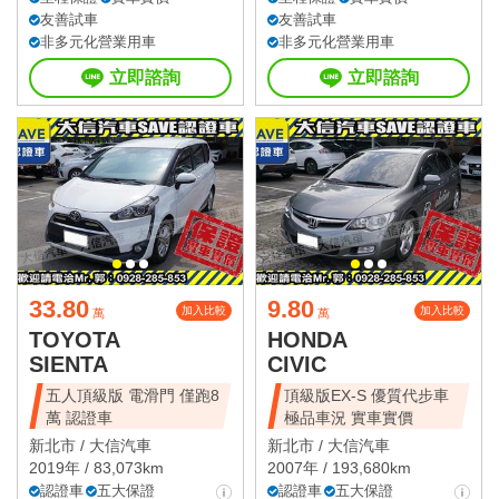
友善試車
友善試車
非多元化營業用車
非多元化營業用車
立即諮詢
立即諮詢
33.80
9.80
加入比較
加入比較
萬
萬
TOYOTA
HONDA
SIENTA
CIVIC
五人頂級版 電滑門 僅跑8
頂級版EX-S 優質代步車
萬 認證車
極品車況 實車實價
新北市 /
大信汽車
新北市 /
大信汽車
2019年 / 83,073km
2007年 / 193,680km
認證車
五大保證
認證車
五大保證