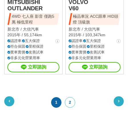
MITSUBISHI
VOLVO
OUTLANDER
V60
4WD 七人座 影音 僅跑5
極品車況 ACC跟車 HID頭
萬 極低里程
燈 頂級旗
新北市 /
大信汽車
新北市 /
大信汽車
2015年 / 55,174km
2015年 / 103,347km
認證車
五大保證
認證車
五大保證
符合保固
里程保證
符合保固
里程保證
實車實價
友善試車
實車實價
友善試車
非多元化營業用車
非多元化營業用車
立即諮詢
立即諮詢
1
2