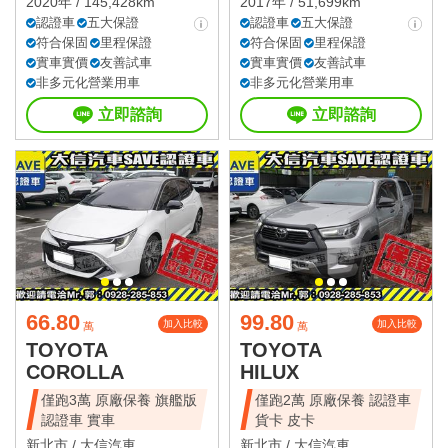
2020年 / 145,428km
2017年 / 51,699km
認證車
五大保證
認證車
五大保證
符合保固
里程保證
符合保固
里程保證
實車實價
友善試車
實車實價
友善試車
非多元化營業用車
非多元化營業用車
立即諮詢
立即諮詢
66.80
99.80
加入比較
加入比較
萬
萬
TOYOTA
TOYOTA
COROLLA
HILUX
僅跑3萬 原廠保養 旗艦版
僅跑2萬 原廠保養 認證車
認證車 實車
貨卡 皮卡
新北市 /
大信汽車
新北市 /
大信汽車