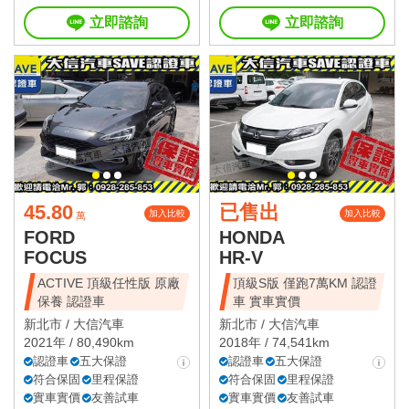
立即諮詢
立即諮詢
45.80
已售出
加入比較
加入比較
萬
FORD
HONDA
FOCUS
HR-V
ACTIVE 頂級任性版 原廠
頂級S版 僅跑7萬KM 認證
保養 認證車
車 實車實價
新北市 /
大信汽車
新北市 /
大信汽車
2021年 / 80,490km
2018年 / 74,541km
認證車
五大保證
認證車
五大保證
符合保固
里程保證
符合保固
里程保證
實車實價
友善試車
實車實價
友善試車