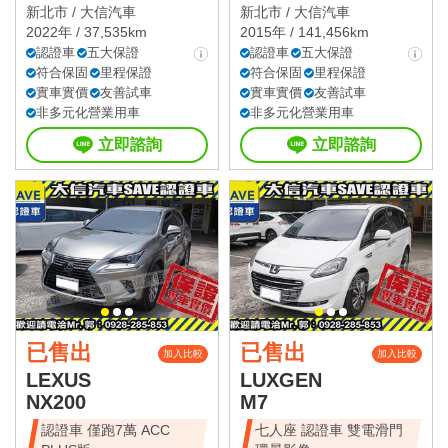
新北市 /
大信汽車
新北市 /
大信汽車
2022年 / 37,535km
2015年 / 141,456km
認證車
五大保證
認證車
五大保證
符合保固
里程保證
符合保固
里程保證
實車實價
友善試車
實車實價
友善試車
非多元化營業用車
非多元化營業用車
立即諮詢
立即諮詢
已售出
已售出
加入比較
加入比較
LEXUS
LUXGEN
NX200
M7
認證車 僅跑7萬 ACC
七人座 認證車 雙電滑門