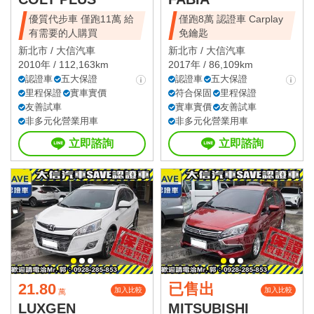
優質代步車 僅跑11萬 給
僅跑8萬 認證車 Carplay
有需要的人購買
免鑰匙
新北市 /
大信汽車
新北市 /
大信汽車
2010年 / 112,163km
2017年 / 86,109km
認證車
五大保證
認證車
五大保證
里程保證
實車實價
符合保固
里程保證
友善試車
實車實價
友善試車
非多元化營業用車
非多元化營業用車
立即諮詢
立即諮詢
21.80
已售出
加入比較
加入比較
萬
LUXGEN
MITSUBISHI