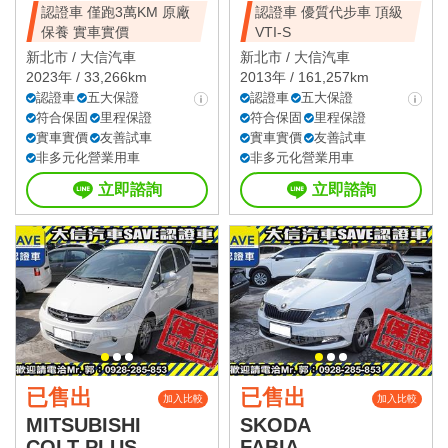
認證車 僅跑3萬KM 原廠
認證車 優質代步車 頂級
保養 實車實價
VTI-S
新北市 /
大信汽車
新北市 /
大信汽車
2023年 / 33,266km
2013年 / 161,257km
認證車
五大保證
認證車
五大保證
符合保固
里程保證
符合保固
里程保證
實車實價
友善試車
實車實價
友善試車
非多元化營業用車
非多元化營業用車
立即諮詢
立即諮詢
已售出
已售出
加入比較
加入比較
MITSUBISHI
SKODA
COLT PLUS
FABIA