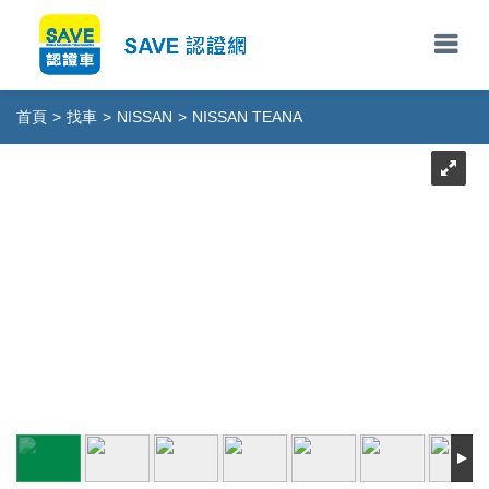
首頁
>
找車
>
NISSAN
>
NISSAN TEANA