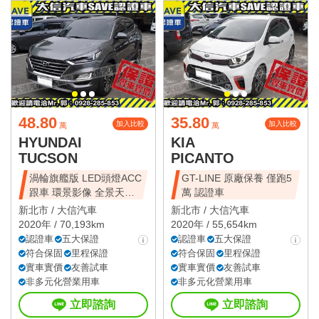
48.80
35.80
加入比較
加入比較
萬
萬
HYUNDAI
KIA
TUCSON
PICANTO
渦輪旗艦版 LED頭燈ACC
GT-LINE 原廠保養 僅跑5
跟車 環景影像 全景天窗
萬 認證車
電尾門
新北市 /
大信汽車
新北市 /
大信汽車
2020年 / 70,193km
2020年 / 55,654km
認證車
五大保證
認證車
五大保證
符合保固
里程保證
符合保固
里程保證
實車實價
友善試車
實車實價
友善試車
非多元化營業用車
非多元化營業用車
立即諮詢
立即諮詢