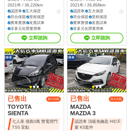
2021年 / 36,220km
2021年 / 26,858km
認證車
五大保證
認證車
五大保證
符合保固
里程保證
符合保固
里程保證
實車實價
友善試車
實車實價
友善試車
非多元化營業用車
非多元化營業用車
立即諮詢
立即諮詢
已售出
已售出
加入比較
加入比較
TOYOTA
MAZDA
SIENTA
MAZDA 3
七人座 僅跑3萬 雙電滑門
認證車 頂級免鑰匙 HID天
TSS 盲點
窗 KS套件