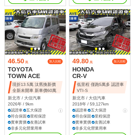
46.50
49.80
加入比較
加入比較
萬
萬
TOYOTA
HONDA
TOWN ACE
CR-V
現折13.5萬 汰舊換新價
低里程 僅跑5萬多 認證車
全新未開車 新車價60萬
VTI-S
新北市 /
大信汽車
新北市 /
大信汽車
2026年 / 9km
2018年 / 59,127km
認證車
五大保證
認證車
五大保證
符合保固
里程保證
符合保固
里程保證
實車實價
友善試車
實車實價
友善試車
非多元化營業用車
非多元化營業用車