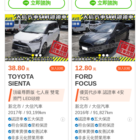
立即諮詢
立即諮詢
38.80
12.80
加入比較
加入比較
萬
萬
TOYOTA
FORD
SIENTA
FOCUS
頂級尊爵版 七人座 雙電
優質代步車 認證車 4安
滑門 LED頭燈
TCS
新北市 /
大信汽車
新北市 /
大信汽車
2017年 / 93,199km
2016年 / 91,827km
認證車
五大保證
認證車
五大保證
符合保固
里程保證
符合保固
里程保證
實車實價
友善試車
實車實價
友善試車
非多元化營業用車
非多元化營業用車