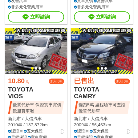
友善試車
實車實價
友善試車
非多元化營業用車
非多元化營業用車
立即諮詢
立即諮詢
10.80
已售出
加入比較
加入比較
萬
TOYOTA
TOYOTA
VIOS
CAMRY
優質代步車 保證實車實價
僅跑5萬 里程驗車可查證
歡迎賞車喔
優質代步車
新北市 /
大信汽車
新北市 /
大信汽車
2010年 / 137,872km
2009年 / 56,463km
認證車
五大保證
認證車
五大保證
里程保證
實車實價
里程保證
實車實價