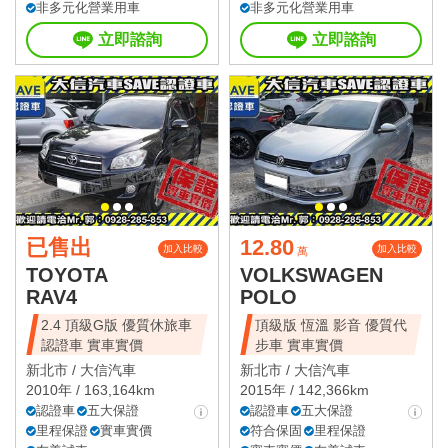
非多元化營業用車
非多元化營業用車
立即諮詢
立即諮詢
已售出
12.80
加入比較
加入比較
萬
TOYOTA
VOLKSWAGEN
RAV4
POLO
2.4 頂級G版 優質休旅車
頂級版 恆溫 影音 優質代
認證車 實車實價
步車 實車實價
新北市 /
大信汽車
新北市 /
大信汽車
2010年 / 163,164km
2015年 / 142,366km
認證車
五大保證
認證車
五大保證
里程保證
實車實價
符合保固
里程保證