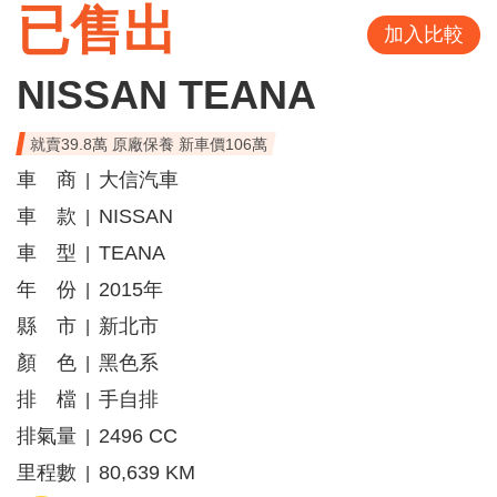
已售出
加入比較
NISSAN TEANA
就賣39.8萬 原廠保養 新車價106萬
車 商
大信汽車
|
車 款
NISSAN
|
車 型
TEANA
|
年 份
2015年
|
縣 市
新北市
|
顏 色
黑色系
|
排 檔
手自排
|
排氣量
2496 CC
|
里程數
80,639 KM
|