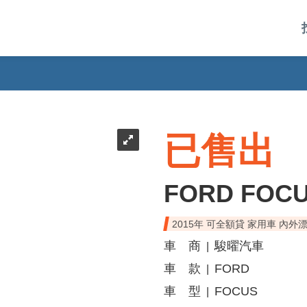
已售出
FORD FOC
2015年 可全額貸 家用車 內外
車 商
駿曜汽車
|
車 款
FORD
|
車 型
FOCUS
|