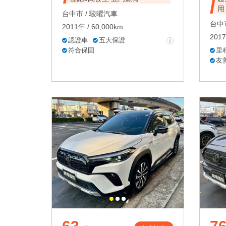
用
台中市 /
駿曜汽車
台中市
2011年 / 60,000km
2017
認證車
五大保證
符合保固
里
友