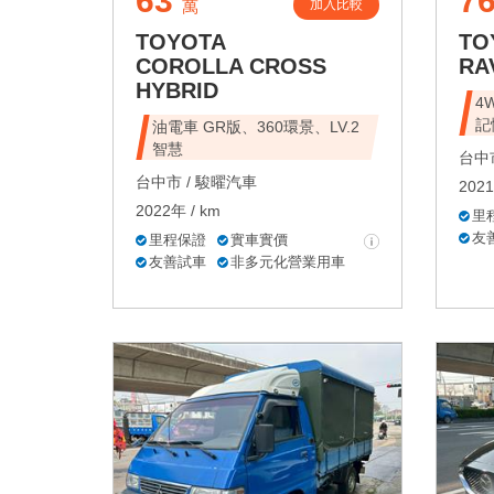
63
7
加入比較
萬
TOYOTA
TO
COROLLA CROSS
RA
HYBRID
4
記
油電車 GR版、360環景、LV.2
智慧
台中市
台中市 /
駿曜汽車
2021
2022年 / km
里
友
里程保證
實車實價
友善試車
非多元化營業用車