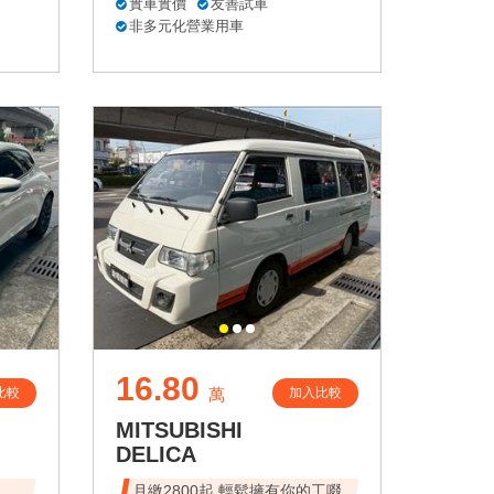
實車實價
友善試車
非多元化營業用車
16.80
比較
加入比較
萬
MITSUBISHI
DELICA
速、
月繳2800起 輕鬆擁有你的工啜