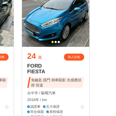
24
比較
加入比較
萬
FORD
FIESTA
倒車顯
免鑰匙 摸門 倒車顯影 光感應頭
燈 恆溫
台中市 /
駿曜汽車
2016年 / km
認證車
五大保證
符合保固
里程保證