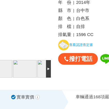
年 份
2014年
|
縣 市
台中市
|
顏 色
白色系
|
排 檔
自排
|
排氣量
1596 CC
|
查看認證查定書
撥打電話
車輛通過168項
實車實價