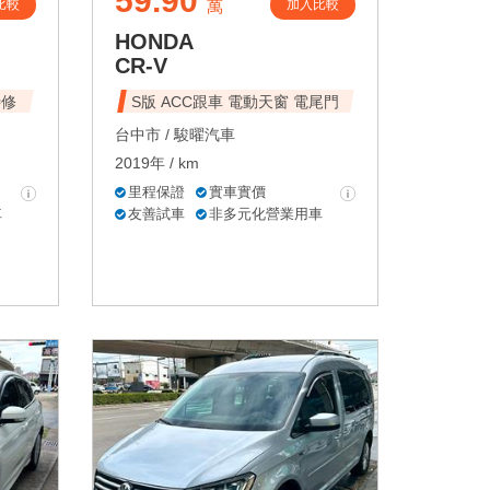
59.90
比較
加入比較
萬
HONDA
CR-V
待修
S版 ACC跟車 電動天窗 電尾門
台中市 /
駿曜汽車
2019年 / km
里程保證
實車實價
車
友善試車
非多元化營業用車