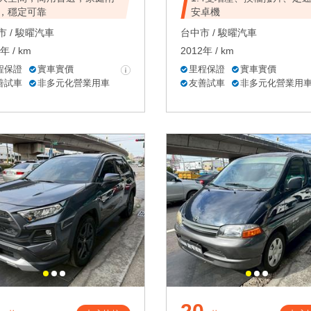
，穩定可靠
安卓機
 /
駿曜汽車
台中市 /
駿曜汽車
年 / km
2012年 / km
程保證
實車實價
里程保證
實車實價
善試車
非多元化營業用車
友善試車
非多元化營業用