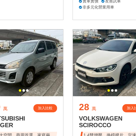
實車實價
友善試車
非多元化營業用車
9
28
加入比較
加入
萬
萬
TSUBISHI
VOLKSWAGEN
NGER
SCIROCCO
大空間，商用首選，家庭兩
1.4雙增壓、換檔撥片、定