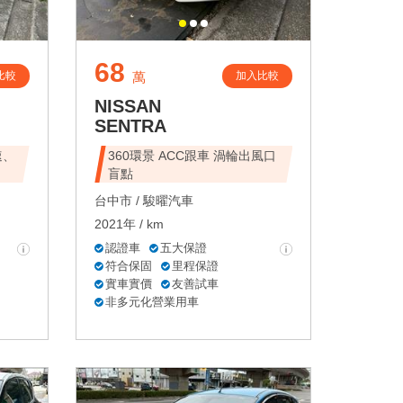
68
比較
加入比較
萬
NISSAN
SENTRA
速、
360環景 ACC跟車 渦輪出風口
盲點
台中市 /
駿曜汽車
2021年 / km
認證車
五大保證
符合保固
里程保證
實車實價
友善試車
非多元化營業用車