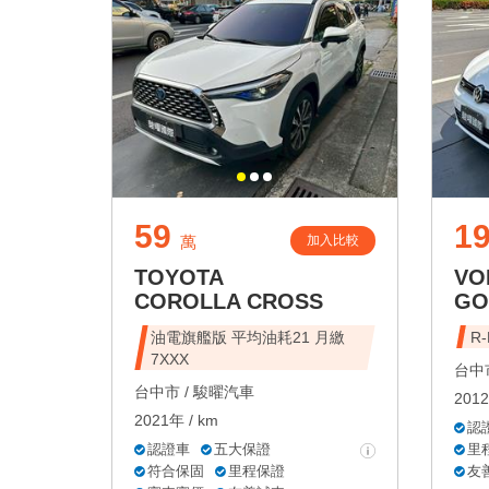
59
19
加入比較
萬
TOYOTA
VO
COROLLA CROSS
GO
油電旗艦版 平均油耗21 月繳
R
7XXX
台中市
台中市 /
駿曜汽車
2012
2021年 / km
認
認證車
五大保證
里
符合保固
里程保證
友