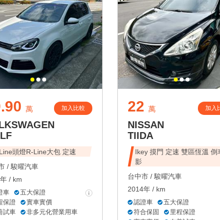
.90
22
加入比較
加入
萬
萬
LKSWAGEN
NISSAN
LF
TIIDA
-Line頭燈R-Line大包 定速
Ikey 摸門 定速 雙區恆溫 
影
 /
駿曜汽車
台中市 /
駿曜汽車
年 / km
2014年 / km
證車
五大保證
程保證
實車實價
認證車
五大保證
善試車
非多元化營業用車
符合保固
里程保證