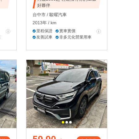
好夥伴
台中市 /
駿曜汽車
2013年 / km
里程保證
實車實價
車
友善試車
非多元化營業用車