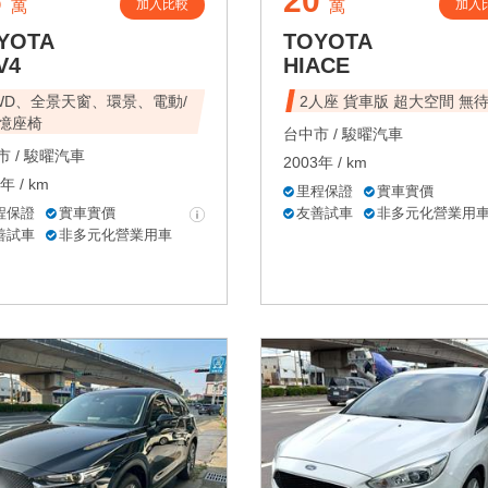
6
20
加入比較
加入
萬
萬
YOTA
TOYOTA
V4
HIACE
WD、全景天窗、環景、電動/
2人座 貨車版 超大空間 無
憶座椅
台中市 /
駿曜汽車
 /
駿曜汽車
2003年 / km
年 / km
里程保證
實車實價
程保證
實車實價
友善試車
非多元化營業用
善試車
非多元化營業用車