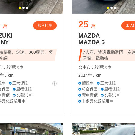
5
25
加入比較
加入
萬
萬
ZUKI
MAZDA
MNY
MAZDA 5
輪傳動、定速、360環景、恆
7人座、雙邊電動滑門、定
空調
天窗、電動椅
 /
駿曜汽車
台中市 /
駿曜汽車
年 / km
2014年 / km
證車
五大保證
認證車
五大保證
合保固
里程保證
符合保固
里程保證
車實價
友善試車
實車實價
友善試車
多元化營業用車
非多元化營業用車