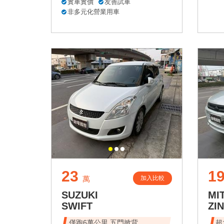
實車實價
友善試車
非多元化營業用車
23
1
加入比較
萬
SUZUKI
MI
SWIFT
ZI
僅跑6萬公里 五門掀背
超