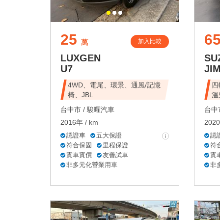
25
6
加入比較
萬
LUXGEN
SU
U7
JI
4WD、電尾、環景、通風/記憶
四
椅、JBL
溫
台中市 /
駿曜汽車
台中市
2016年 / km
2020
認證車
五大保證
認
符合保固
里程保證
符
實車實價
友善試車
實
非多元化營業用車
非