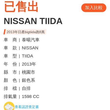
已售出
加入比較
NISSAN TIIDA
2013年日產bigtiida跑8萬
車 商
泰暘汽車
|
車 款
NISSAN
|
車 型
TIIDA
|
年 份
2013年
|
縣 市
桃園市
|
顏 色
銀色系
|
排 檔
自排
|
排氣量
1598 CC
|
查看認證查定書