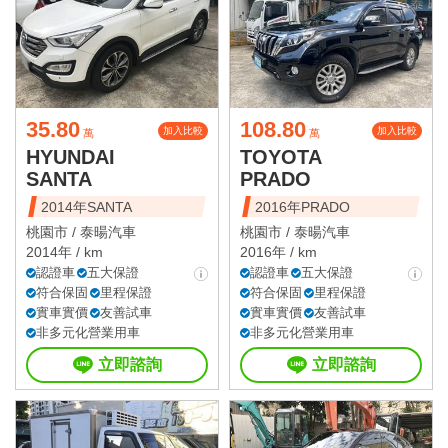
35.80
108.80
加入比較
加入比較
萬
萬
HYUNDAI
TOYOTA
SANTA
PRADO
2014年SANTA
2016年PRADO
桃園市 /
泰暘汽車
桃園市 /
泰暘汽車
2014年 / km
2016年 / km
認證車
五大保證
認證車
五大保證
符合保固
里程保證
符合保固
里程保證
實車實價
友善試車
實車實價
友善試車
非多元化營業用車
非多元化營業用車
立即諮詢
立即諮詢