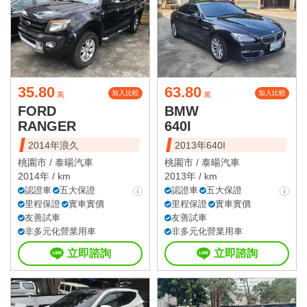
35.80
63.80
加入比較
加入比較
萬
萬
FORD
BMW
RANGER
640I
2014年浪久
2013年640I
桃園市 /
泰暘汽車
桃園市 /
泰暘汽車
2014年 / km
2013年 / km
認證車
五大保證
認證車
五大保證
里程保證
實車實價
里程保證
實車實價
友善試車
友善試車
非多元化營業用車
非多元化營業用車
立即諮詢
立即諮詢