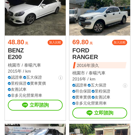
48.80
69.80
加入比較
加入比較
萬
萬
BENZ
FORD
E200
RANGER
桃園市 /
泰暘汽車
2016年浪久
2015年 / km
桃園市 /
泰暘汽車
認證車
五大保證
2016年 / km
里程保證
實車實價
認證車
五大保證
友善試車
符合保固
里程保證
非多元化營業用車
實車實價
友善試車
非多元化營業用車
立即諮詢
立即諮詢