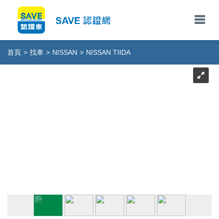
首頁
>
找車
>
NISSAN
>
NISSAN TIIDA