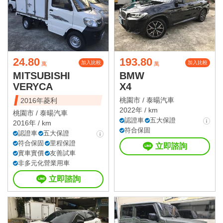
24.80
193.80
加入比較
加入比較
萬
萬
MITSUBISHI
BMW
VERYCA
X4
桃園市 /
泰暘汽車
2016年菱利
2022年 / km
桃園市 /
泰暘汽車
認證車
五大保證
2016年 / km
符合保固
認證車
五大保證
符合保固
里程保證
立即諮詢
實車實價
友善試車
非多元化營業用車
立即諮詢