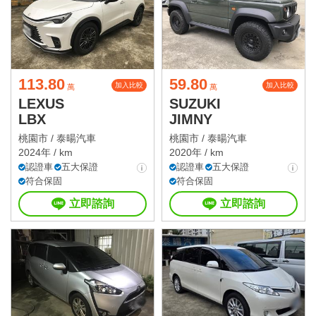
113.80
59.80
加入比較
加入比較
萬
萬
LEXUS
SUZUKI
LBX
JIMNY
桃園市 /
泰暘汽車
桃園市 /
泰暘汽車
2024年 / km
2020年 / km
認證車
五大保證
認證車
五大保證
符合保固
符合保固
立即諮詢
立即諮詢