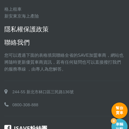
格上租車
新安東京海上產險
隱私權保護政策
聯絡我們
您可以透過下面的表格填寫聯絡全省的SAVE加盟車商，網站也
將隨時更新優質車商資訊，若有任何疑問也可以直接撥打我們
的服務專線 ，由專人為您解答。
244-55 新北市林口區三民路136號
0800-308-888
幫你
賣車
0
車輛
ISAVE粉絲團
比較