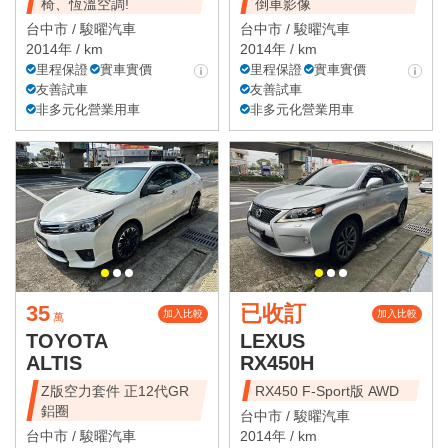
椅、恆溫空調!
倒車影像
台中市 /
駿曜汽車
台中市 /
駿曜汽車
2014年 / km
2014年 / km
里程保證
實車實價
里程保證
實車實價
友善試車
友善試車
非多元化營業用車
非多元化營業用車
35
已收訂
加入比較
加入比較
萬
TOYOTA
LEXUS
ALTIS
RX450H
Z版空力套件 正12代GR
RX450 F-Sport版 AWD
鋁圈
台中市 /
駿曜汽車
台中市 /
駿曜汽車
2014年 / km