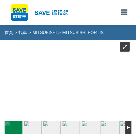
首頁
>
找車
>
MITSUBISHI
>
MITSUBISHI FORTIS