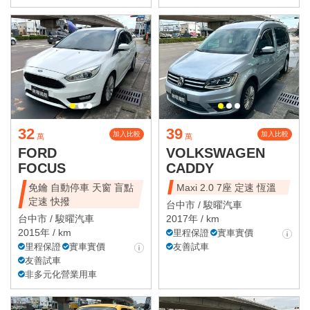
32
39
加入比較
加入比較
萬
萬
FORD
VOLKSWAGEN
FOCUS
CADDY
免鑰 自動停車 天窗 盲點
Maxi 2.0 7座 定速 恆溫
定速 快撥
台中市 /
駿曜汽車
台中市 /
駿曜汽車
2017年 / km
2015年 / km
里程保證
實車實價
里程保證
實車實價
友善試車
友善試車
非多元化營業用車