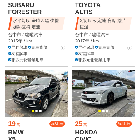
SUBARU
TOYOTA
FORESTER
ALTIS
水平對臥 全時四驅 快撥
X版 Ikey 定速 盲點 撥片
加熱座椅 定速
恆溫
台中市 /
駿曜汽車
台中市 /
駿曜汽車
2015年 / km
2017年 / km
里程保證
實車實價
里程保證
實車實價
友善試車
友善試車
非多元化營業用車
非多元化營業用車
19
25
加入比較
加入比較
萬
萬
BMW
HONDA
X5
CIVIC