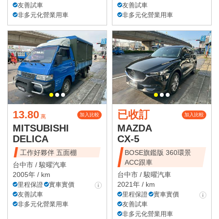
友善試車
友善試車
非多元化營業用車
非多元化營業用車
13.80
已收訂
加入比較
加入比較
萬
MITSUBISHI
MAZDA
DELICA
CX-5
工作好夥伴 五面棚
BOSE旗鑑版 360環景
ACC跟車
台中市 /
駿曜汽車
2005年 / km
台中市 /
駿曜汽車
2021年 / km
里程保證
實車實價
友善試車
里程保證
實車實價
非多元化營業用車
友善試車
非多元化營業用車