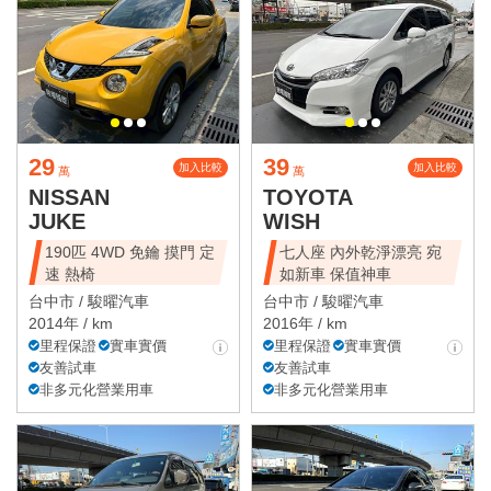
29
39
加入比較
加入比較
萬
萬
NISSAN
TOYOTA
JUKE
WISH
190匹 4WD 免鑰 摸門 定
七人座 內外乾淨漂亮 宛
速 熱椅
如新車 保值神車
台中市 /
駿曜汽車
台中市 /
駿曜汽車
2014年 / km
2016年 / km
里程保證
實車實價
里程保證
實車實價
友善試車
友善試車
非多元化營業用車
非多元化營業用車