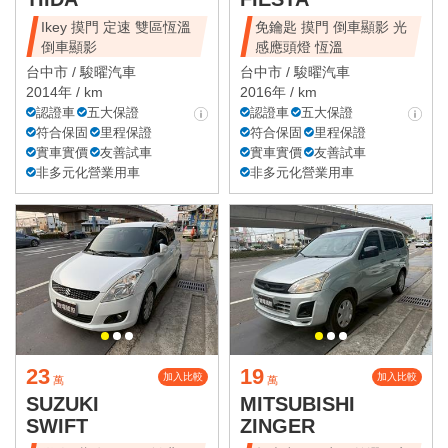
Ikey 摸門 定速 雙區恆溫
免鑰匙 摸門 倒車顯影 光
倒車顯影
感應頭燈 恆溫
台中市 /
駿曜汽車
台中市 /
駿曜汽車
2014年 / km
2016年 / km
認證車
五大保證
認證車
五大保證
符合保固
里程保證
符合保固
里程保證
實車實價
友善試車
實車實價
友善試車
非多元化營業用車
非多元化營業用車
23
19
加入比較
加入比較
萬
萬
SUZUKI
MITSUBISHI
SWIFT
ZINGER