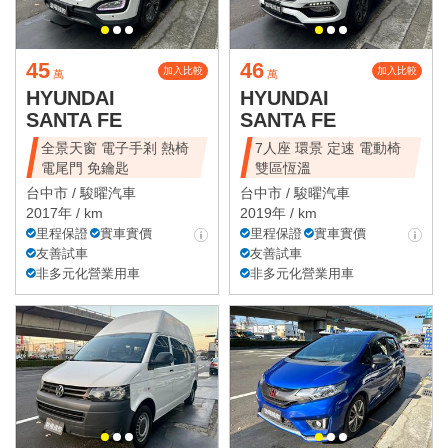
45
46
加入比較
加入比較
萬
萬
HYUNDAI
HYUNDAI
SANTA FE
SANTA FE
全景天窗 電子手剎 熱椅
7人座 環景 定速 電動椅
電尾門 免鑰匙
雙區恆溫
台中市 /
駿曜汽車
台中市 /
駿曜汽車
2017年 / km
2019年 / km
里程保證
實車實價
里程保證
實車實價
友善試車
友善試車
非多元化營業用車
非多元化營業用車