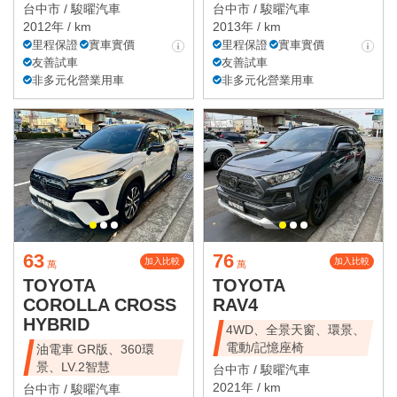
台中市 /
駿曜汽車
台中市 /
駿曜汽車
2012年 / km
2013年 / km
里程保證
實車實價
里程保證
實車實價
友善試車
友善試車
非多元化營業用車
非多元化營業用車
63
76
加入比較
加入比較
萬
萬
TOYOTA
TOYOTA
COROLLA CROSS
RAV4
HYBRID
4WD、全景天窗、環景、
電動/記憶座椅
油電車 GR版、360環
景、LV.2智慧
台中市 /
駿曜汽車
2021年 / km
台中市 /
駿曜汽車