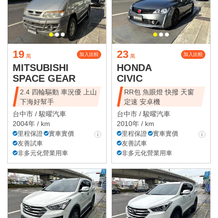
19
23
加入比較
加入比較
萬
萬
MITSUBISHI
HONDA
SPACE GEAR
CIVIC
2.4 四輪驅動 車況優 上山
RR包 魚眼燈 快撥 天窗
下海好幫手
定速 安卓機
台中市 /
駿曜汽車
台中市 /
駿曜汽車
2004年 / km
2010年 / km
里程保證
實車實價
里程保證
實車實價
友善試車
友善試車
非多元化營業用車
非多元化營業用車