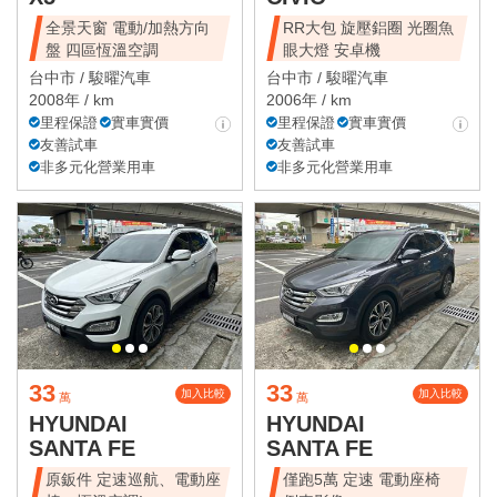
全景天窗 電動/加熱方向
RR大包 旋壓鋁圈 光圈魚
盤 四區恆溫空調
眼大燈 安卓機
台中市 /
駿曜汽車
台中市 /
駿曜汽車
2008年 / km
2006年 / km
里程保證
實車實價
里程保證
實車實價
友善試車
友善試車
非多元化營業用車
非多元化營業用車
33
33
加入比較
加入比較
萬
萬
HYUNDAI
HYUNDAI
SANTA FE
SANTA FE
原鈑件 定速巡航、電動座
僅跑5萬 定速 電動座椅