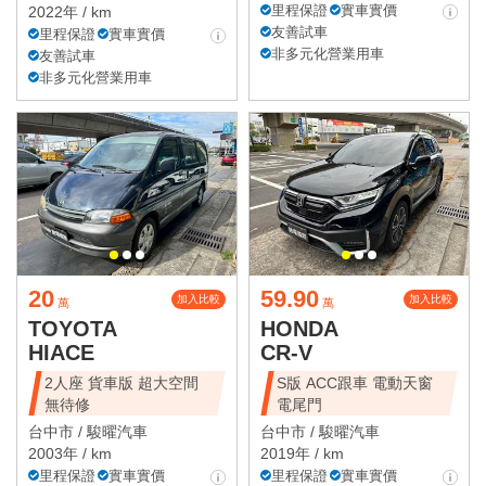
里程保證
實車實價
2022年 / km
友善試車
里程保證
實車實價
非多元化營業用車
友善試車
非多元化營業用車
20
59.90
加入比較
加入比較
萬
萬
TOYOTA
HONDA
HIACE
CR-V
2人座 貨車版 超大空間
S版 ACC跟車 電動天窗
無待修
電尾門
台中市 /
駿曜汽車
台中市 /
駿曜汽車
2003年 / km
2019年 / km
里程保證
實車實價
里程保證
實車實價