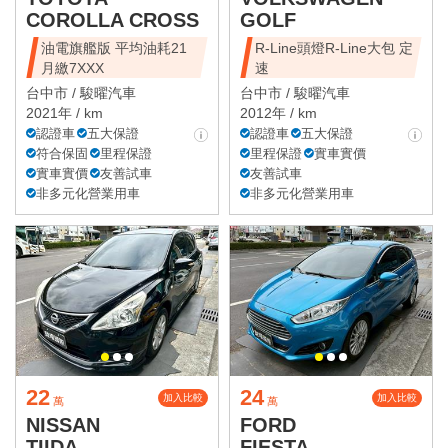
COROLLA CROSS
GOLF
油電旗艦版 平均油耗21
R-Line頭燈R-Line大包 定
月繳7XXX
速
台中市 /
駿曜汽車
台中市 /
駿曜汽車
2021年 / km
2012年 / km
認證車
五大保證
認證車
五大保證
符合保固
里程保證
里程保證
實車實價
實車實價
友善試車
友善試車
非多元化營業用車
非多元化營業用車
22
24
加入比較
加入比較
萬
萬
NISSAN
FORD
TIIDA
FIESTA