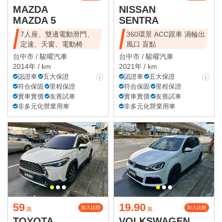
MAZDA
NISSAN
MAZDA 5
SENTRA
7人座、雙邊電動滑門、
360環景 ACC跟車 渦輪出
定速、天窗、電動椅
風口 盲點
台中市 /
駿曜汽車
台中市 /
駿曜汽車
2014年 / km
2021年 / km
認證車
五大保證
認證車
五大保證
符合保固
里程保證
符合保固
里程保證
實車實價
友善試車
實車實價
友善試車
非多元化營業用車
非多元化營業用車
59
19.90
加入比較
加入比較
萬
萬
TOYOTA
VOLKSWAGEN