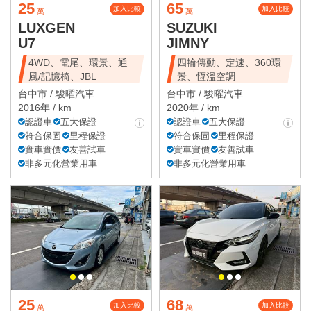
25
65
加入比較
加入比較
萬
萬
LUXGEN
SUZUKI
U7
JIMNY
4WD、電尾、環景、通
四輪傳動、定速、360環
風/記憶椅、JBL
景、恆溫空調
台中市 /
駿曜汽車
台中市 /
駿曜汽車
2016年 / km
2020年 / km
認證車
五大保證
認證車
五大保證
符合保固
里程保證
符合保固
里程保證
實車實價
友善試車
實車實價
友善試車
非多元化營業用車
非多元化營業用車
25
68
加入比較
加入比較
萬
萬