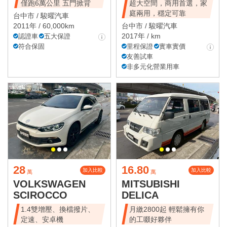
僅跑6萬公里 五門掀背
超大空間，商用首選，家
庭兩用，穩定可靠
台中市 /
駿曜汽車
2011年 / 60,000km
台中市 /
駿曜汽車
2017年 / km
認證車
五大保證
符合保固
里程保證
實車實價
友善試車
非多元化營業用車
28
16.80
加入比較
加入比較
萬
萬
VOLKSWAGEN
MITSUBISHI
SCIROCCO
DELICA
1.4雙增壓、換檔撥片、
月繳2800起 輕鬆擁有你
定速、安卓機
的工啜好夥伴