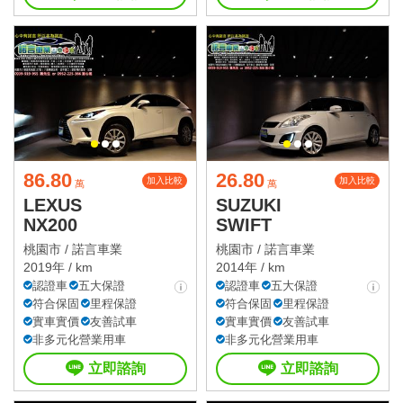
86.80
26.80
加入比較
加入比較
萬
萬
LEXUS
SUZUKI
NX200
SWIFT
桃園市 /
諾言車業
桃園市 /
諾言車業
2019年 / km
2014年 / km
認證車
五大保證
認證車
五大保證
符合保固
里程保證
符合保固
里程保證
實車實價
友善試車
實車實價
友善試車
非多元化營業用車
非多元化營業用車
立即諮詢
立即諮詢