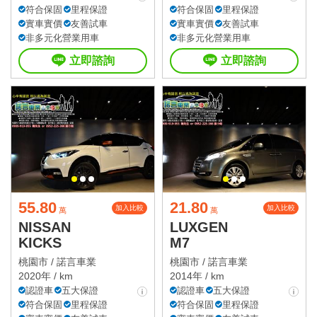
符合保固
里程保證
符合保固
里程保證
實車實價
友善試車
實車實價
友善試車
非多元化營業用車
非多元化營業用車
立即諮詢
立即諮詢
55.80
21.80
加入比較
加入比較
萬
萬
NISSAN
LUXGEN
KICKS
M7
桃園市 /
諾言車業
桃園市 /
諾言車業
2020年 / km
2014年 / km
認證車
五大保證
認證車
五大保證
符合保固
里程保證
符合保固
里程保證