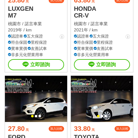
25.80
63.80
加入比較
加入比較
萬
萬
LUXGEN
HONDA
M7
CR-V
桃園市 /
諾言車業
桃園市 /
諾言車業
2019年 / km
2021年 / km
認證車
五大保證
認證車
五大保證
符合保固
里程保證
符合保固
里程保證
實車實價
友善試車
實車實價
友善試車
非多元化營業用車
非多元化營業用車
立即諮詢
立即諮詢
27.80
33.80
加入比較
加入比較
萬
萬
FORD
TOYOTA