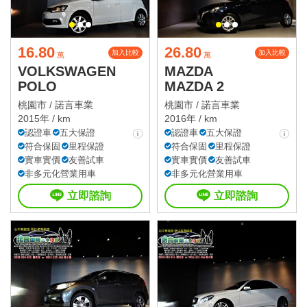
16.80
26.80
加入比較
加入比較
萬
萬
VOLKSWAGEN
MAZDA
POLO
MAZDA 2
桃園市 /
諾言車業
桃園市 /
諾言車業
2015年 / km
2016年 / km
認證車
五大保證
認證車
五大保證
符合保固
里程保證
符合保固
里程保證
實車實價
友善試車
實車實價
友善試車
非多元化營業用車
非多元化營業用車
立即諮詢
立即諮詢