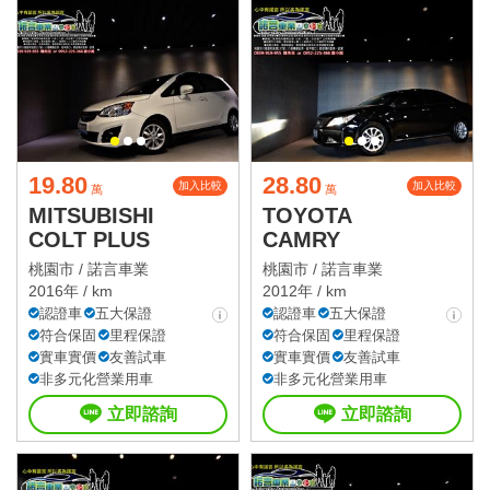
19.80
28.80
加入比較
加入比較
萬
萬
MITSUBISHI
TOYOTA
COLT PLUS
CAMRY
桃園市 /
諾言車業
桃園市 /
諾言車業
2016年 / km
2012年 / km
認證車
五大保證
認證車
五大保證
符合保固
里程保證
符合保固
里程保證
實車實價
友善試車
實車實價
友善試車
非多元化營業用車
非多元化營業用車
立即諮詢
立即諮詢