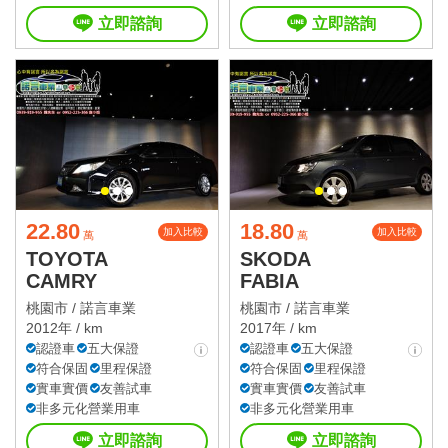
立即諮詢
立即諮詢
22.80
18.80
加入比較
加入比較
萬
萬
TOYOTA
SKODA
CAMRY
FABIA
桃園市 /
諾言車業
桃園市 /
諾言車業
2012年 / km
2017年 / km
認證車
五大保證
認證車
五大保證
符合保固
里程保證
符合保固
里程保證
實車實價
友善試車
實車實價
友善試車
非多元化營業用車
非多元化營業用車
立即諮詢
立即諮詢