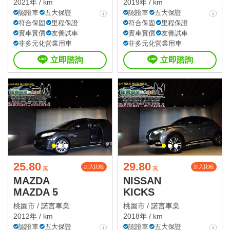
2021年 / km
2019年 / km
認證車
五大保證
認證車
五大保證
符合保固
里程保證
符合保固
里程保證
實車實價
友善試車
實車實價
友善試車
非多元化營業用車
非多元化營業用車
立即諮詢
立即諮詢
25.80
29.80
加入比較
加入比較
萬
萬
MAZDA
NISSAN
MAZDA 5
KICKS
桃園市 /
諾言車業
桃園市 /
諾言車業
2012年 / km
2018年 / km
認證車
五大保證
認證車
五大保證