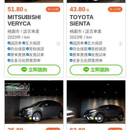
51.80
43.80
加入比較
加入比較
萬
萬
MITSUBISHI
TOYOTA
VERYCA
SIENTA
桃園市 /
諾言車業
桃園市 /
諾言車業
2023年 / km
2023年 / km
認證車
五大保證
認證車
五大保證
符合保固
里程保證
符合保固
里程保證
實車實價
友善試車
實車實價
友善試車
非多元化營業用車
非多元化營業用車
立即諮詢
立即諮詢