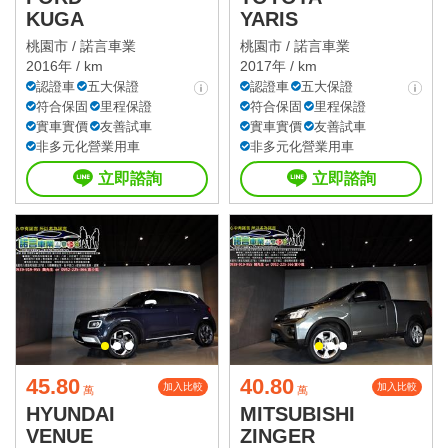
KUGA
YARIS
桃園市 /
諾言車業
桃園市 /
諾言車業
2016年 / km
2017年 / km
認證車
五大保證
認證車
五大保證
符合保固
里程保證
符合保固
里程保證
實車實價
友善試車
實車實價
友善試車
非多元化營業用車
非多元化營業用車
立即諮詢
立即諮詢
45.80
40.80
加入比較
加入比較
萬
萬
HYUNDAI
MITSUBISHI
VENUE
ZINGER