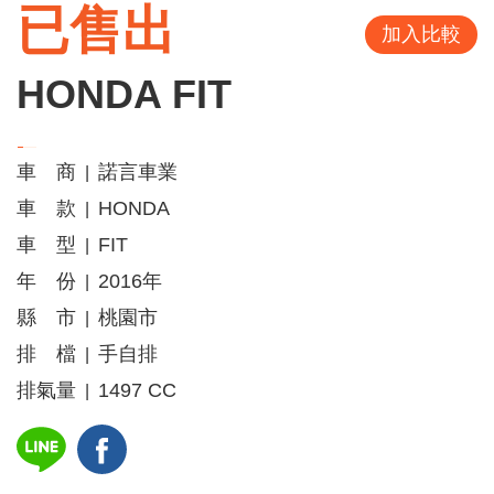
已售出
加入比較
HONDA FIT
車 商
諾言車業
|
車 款
HONDA
|
車 型
FIT
|
年 份
2016年
|
縣 市
桃園市
|
排 檔
手自排
|
排氣量
1497 CC
|