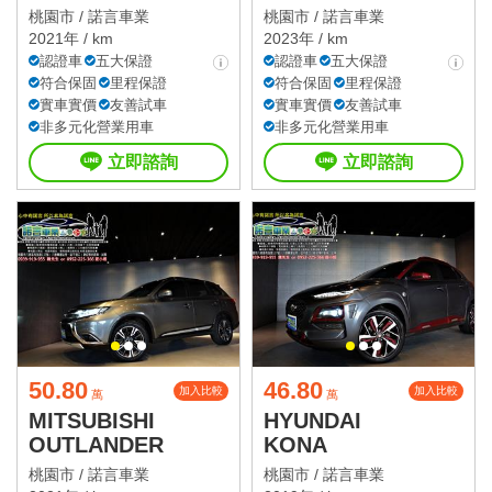
桃園市 /
諾言車業
桃園市 /
諾言車業
2021年 / km
2023年 / km
認證車
五大保證
認證車
五大保證
符合保固
里程保證
符合保固
里程保證
實車實價
友善試車
實車實價
友善試車
非多元化營業用車
非多元化營業用車
立即諮詢
立即諮詢
50.80
46.80
加入比較
加入比較
萬
萬
MITSUBISHI
HYUNDAI
OUTLANDER
KONA
桃園市 /
諾言車業
桃園市 /
諾言車業