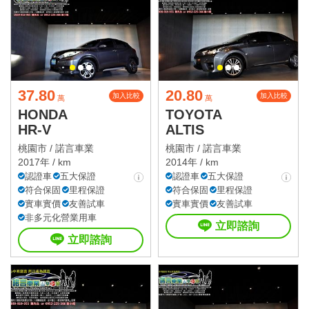
37.80
20.80
加入比較
加入比較
萬
萬
HONDA
TOYOTA
HR-V
ALTIS
桃園市 /
諾言車業
桃園市 /
諾言車業
2017年 / km
2014年 / km
認證車
五大保證
認證車
五大保證
符合保固
里程保證
符合保固
里程保證
實車實價
友善試車
實車實價
友善試車
非多元化營業用車
立即諮詢
立即諮詢