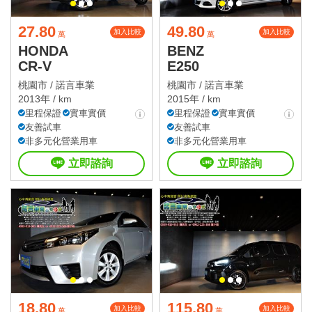
27.80
49.80
加入比較
加入比較
萬
萬
HONDA
BENZ
CR-V
E250
桃園市 /
諾言車業
桃園市 /
諾言車業
2013年 / km
2015年 / km
里程保證
實車實價
里程保證
實車實價
友善試車
友善試車
非多元化營業用車
非多元化營業用車
立即諮詢
立即諮詢
18.80
115.80
加入比較
加入比較
萬
萬