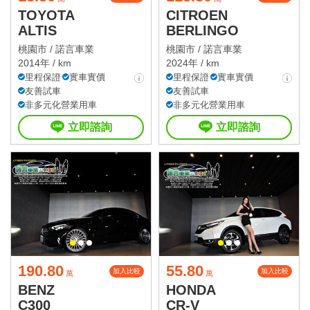
TOYOTA
CITROEN
ALTIS
BERLINGO
桃園市 /
諾言車業
桃園市 /
諾言車業
2014年 / km
2024年 / km
里程保證
實車實價
里程保證
實車實價
友善試車
友善試車
非多元化營業用車
非多元化營業用車
立即諮詢
立即諮詢
190.80
55.80
加入比較
加入比較
萬
萬
BENZ
HONDA
C300
CR-V