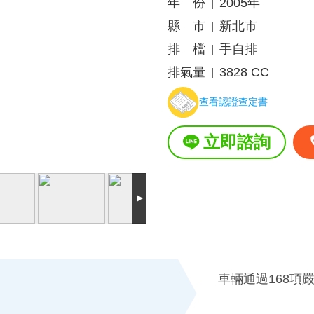
年 份
2005年
|
縣 市
新北市
|
排 檔
手自排
|
排氣量
3828 CC
|
查看認證查定書
立即諮詢
車輛通過168項