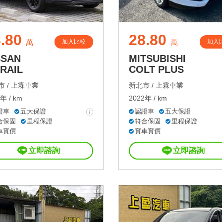
.80
28.80
加入比較
加入
萬
萬
SSAN
MITSUBISHI
TRAIL
COLT PLUS
 /
上霖車業
新北市 /
上霖車業
年 / km
2022年 / km
證車
五大保證
認證車
五大保證
合保固
里程保證
符合保固
里程保證
車實價
實車實價
立即諮詢
立即諮詢