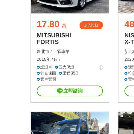
17.80
48
加入比較
萬
MITSUBISHI
NI
FORTIS
X-
新北市 /
上霖車業
新北市
2015年 / km
2020
認證車
五大保證
認
符合保固
里程保證
符
實車實價
實
立即諮詢