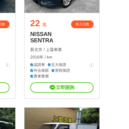
22
比較
加入比較
萬
NISSAN
SENTRA
新北市 /
上霖車業
2016年 / km
認證車
五大保證
符合保固
里程保證
實車實價
立即諮詢