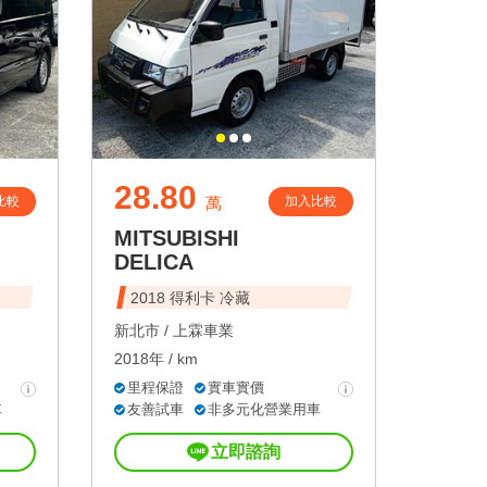
28.80
比較
加入比較
萬
MITSUBISHI
DELICA
2018 得利卡 冷藏
新北市 /
上霖車業
2018年 / km
里程保證
實車實價
車
友善試車
非多元化營業用車
立即諮詢