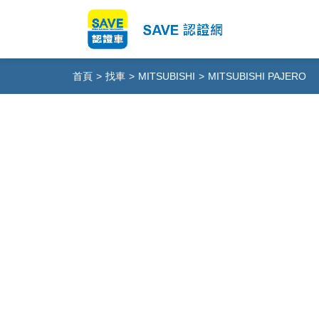
首頁
>
找車
>
MITSUBISHI
>
MITSUBISHI PAJERO