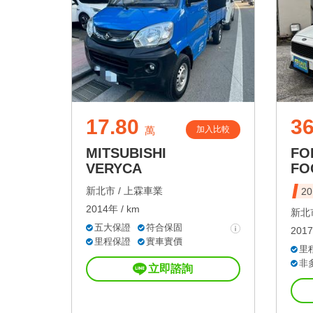
17.80
36
加入比較
萬
MITSUBISHI
FO
VERYCA
FO
新北市 /
上霖車業
20
2014年 / km
新北市
五大保證
符合保固
2017
里程保證
實車實價
里
非
立即諮詢