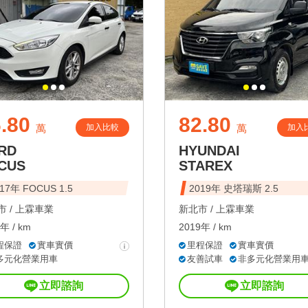
.80
82.80
加入比較
加入
萬
萬
RD
HYUNDAI
CUS
STAREX
17年 FOCUS 1.5
2019年 史塔瑞斯 2.5
 /
上霖車業
新北市 /
上霖車業
年 / km
2019年 / km
程保證
實車實價
里程保證
實車實價
多元化營業用車
友善試車
非多元化營業用
立即諮詢
立即諮詢