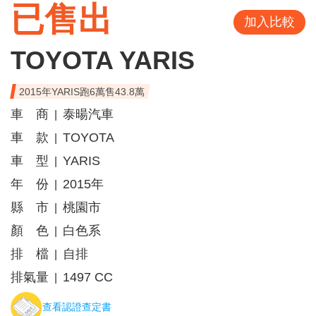
已售出
加入比較
TOYOTA YARIS
2015年YARIS跑6萬售43.8萬
車 商
泰暘汽車
|
車 款
TOYOTA
|
車 型
YARIS
|
年 份
2015年
|
縣 市
桃園市
|
顏 色
白色系
|
排 檔
自排
|
排氣量
1497 CC
|
查看認證查定書