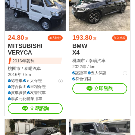
24.80
193.80
加入比較
加入比較
萬
萬
MITSUBISHI
BMW
VERYCA
X4
桃園市 /
泰暘汽車
2016年菱利
2022年 / km
桃園市 /
泰暘汽車
認證車
五大保證
2016年 / km
符合保固
認證車
五大保證
符合保固
里程保證
立即諮詢
實車實價
友善試車
非多元化營業用車
立即諮詢