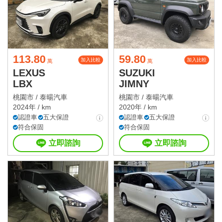
113.80
59.80
加入比較
加入比較
萬
萬
LEXUS
SUZUKI
LBX
JIMNY
桃園市 /
泰暘汽車
桃園市 /
泰暘汽車
2024年 / km
2020年 / km
認證車
五大保證
認證車
五大保證
符合保固
符合保固
立即諮詢
立即諮詢