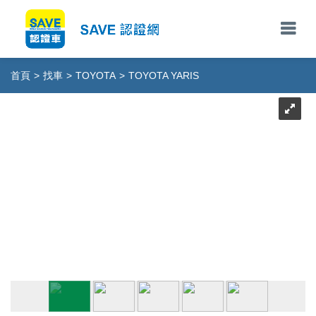
首頁
>
找車
>
TOYOTA
>
TOYOTA YARIS