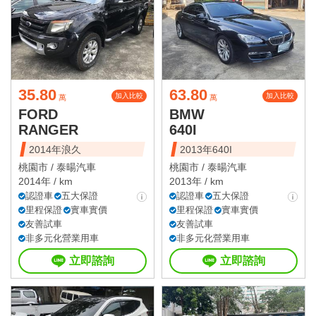
35.80
63.80
加入比較
加入比較
萬
萬
FORD
BMW
RANGER
640I
2014年浪久
2013年640I
桃園市 /
泰暘汽車
桃園市 /
泰暘汽車
2014年 / km
2013年 / km
認證車
五大保證
認證車
五大保證
里程保證
實車實價
里程保證
實車實價
友善試車
友善試車
非多元化營業用車
非多元化營業用車
立即諮詢
立即諮詢