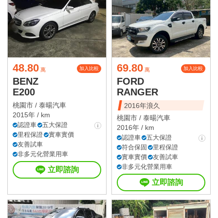
48.80
69.80
加入比較
加入比較
萬
萬
BENZ
FORD
E200
RANGER
桃園市 /
泰暘汽車
2016年浪久
2015年 / km
桃園市 /
泰暘汽車
認證車
五大保證
2016年 / km
里程保證
實車實價
認證車
五大保證
友善試車
符合保固
里程保證
非多元化營業用車
實車實價
友善試車
非多元化營業用車
立即諮詢
立即諮詢