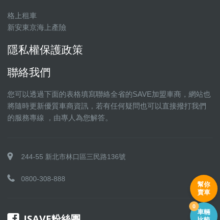
格上租車
新安東京海上產險
隱私權保護政策
聯絡我們
您可以透過下面的表格填寫聯絡全省的SAVE加盟車商，網站也
將隨時更新優質車商資訊，若有任何疑問也可以直接撥打我們
的服務專線 ，由專人為您解答。
244-55 新北市林口區三民路136號
0800-308-888
幫你
賣車
0
車輛
ISAVE粉絲團
比較