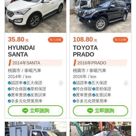
35.80
108.80
加入比較
加入比較
萬
萬
HYUNDAI
TOYOTA
SANTA
PRADO
2014年SANTA
2016年PRADO
桃園市 /
泰暘汽車
桃園市 /
泰暘汽車
2014年 / km
2016年 / km
認證車
五大保證
認證車
五大保證
符合保固
里程保證
符合保固
里程保證
實車實價
友善試車
實車實價
友善試車
非多元化營業用車
非多元化營業用車
立即諮詢
立即諮詢