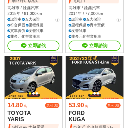
網路好店旗艦店
電尾門
高雄市 /
銓鑫汽車
高雄市 /
銓鑫汽車
2018年 / 81,000km
2014年 / 77,000km
認證車
五大保證
認證車
五大保證
符合保固
里程保證
里程保證
實車實價
實車實價
友善試車
友善試車
非多元化營業用車
非多元化營業用車
立即諮詢
立即諮詢
14.80
53.90
加入比較
加入比較
萬
萬
TOYOTA
FORD
YARIS
KUGA
G版-Key 大包尾翼
22年式 小改款頂級ST-