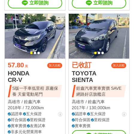
立即諮詢
立即諮詢
57.80
已收訂
加入比較
加入比較
萬
HONDA
TOYOTA
CR-V
SIENTA
S版一手車低里程 原廠保
銓鑫汽車實車實價 SAVE
養 天窗電動尾門
網路好店旗艦店
高雄市 /
銓鑫汽車
高雄市 /
銓鑫汽車
2018年 / 72,000km
2017年 / 130,000km
認證車
五大保證
認證車
五大保證
符合保固
里程保證
符合保固
里程保證
實車實價
友善試車
實車實價
非多元化營業用車