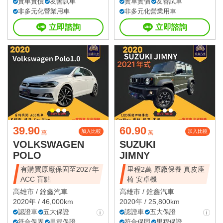
實車實價
友善試車
實車實價
友善試車
非多元化營業用車
非多元化營業用車
立即諮詢
立即諮詢
39.90
60.90
加入比較
加入比較
萬
萬
VOLKSWAGEN
SUZUKI
POLO
JIMNY
有購買原廠保固至2027年
里程2萬 原廠保養 真皮座
ACC 盲點
椅 安卓機
高雄市 /
銓鑫汽車
高雄市 /
銓鑫汽車
2020年 / 46,000km
2020年 / 25,800km
認證車
五大保證
認證車
五大保證
符合保固
里程保證
符合保固
里程保證