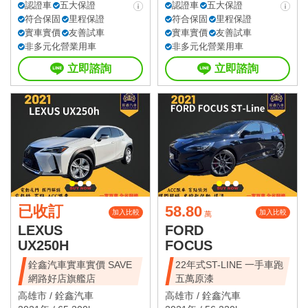
認證車
五大保證
認證車
五大保證
符合保固
里程保證
符合保固
里程保證
實車實價
友善試車
實車實價
友善試車
非多元化營業用車
非多元化營業用車
立即諮詢
立即諮詢
已收訂
58.80
加入比較
加入比較
萬
LEXUS
FORD
UX250H
FOCUS
銓鑫汽車實車實價 SAVE
22年式ST-LINE 一手車跑
網路好店旗艦店
五萬原漆
高雄市 /
銓鑫汽車
高雄市 /
銓鑫汽車