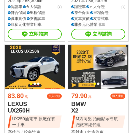
2021年 / 65,300km
2021年 / 56,230km
認證車
五大保證
認證車
五大保證
符合保固
里程保證
符合保固
里程保證
實車實價
友善試車
實車實價
友善試車
非多元化營業用車
非多元化營業用車
立即諮詢
立即諮詢
83.80
79.90
加入比較
加入比較
萬
萬
LEXUS
BMW
UX250H
X2
UX250油電車 原廠保養
M方向盤 抬頭顯示導航
一手車
跑旅車總代理
高雄市 /
銓鑫汽車
高雄市 /
銓鑫汽車