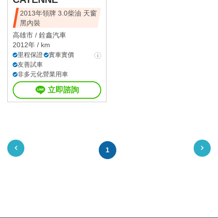
2013年領牌 3.0柴油 天窗
黑內裝
高雄市 /
銓鑫汽車
2012年 / km
里程保證
實車實價
友善試車
非多元化營業用車
立即諮詢
1