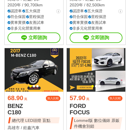
2020年 / 90,700km
2020年 / 82,500km
認證車
五大保證
認證車
五大保證
符合保固
里程保證
符合保固
里程保證
實車實價
友善試車
實車實價
友善試車
非多元化營業用車
非多元化營業用車
立即諮詢
立即諮詢
68.90
57.90
加入比較
加入比較
萬
萬
BENZ
FORD
C180
FOCUS
總代理 LED頭燈 盲點
Lommel版 數位儀錶 原鈑
件機會別錯
高雄市 /
銓鑫汽車