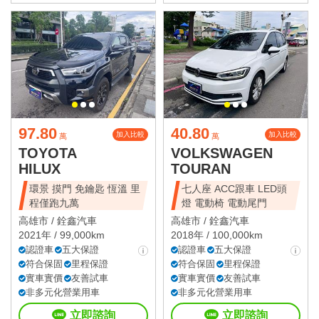
97.80
40.80
加入比較
加入比較
萬
萬
TOYOTA
VOLKSWAGEN
HILUX
TOURAN
環景 摸門 免鑰匙 恆溫 里
七人座 ACC跟車 LED頭
程僅跑九萬
燈 電動椅 電動尾門
高雄市 /
銓鑫汽車
高雄市 /
銓鑫汽車
2021年 / 99,000km
2018年 / 100,000km
認證車
五大保證
認證車
五大保證
符合保固
里程保證
符合保固
里程保證
實車實價
友善試車
實車實價
友善試車
非多元化營業用車
非多元化營業用車
立即諮詢
立即諮詢