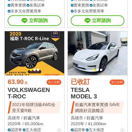
實車實價
友善試車
實車實價
友善試車
非多元化營業用車
非多元化營業用車
立即諮詢
立即諮詢
63.90
已收訂
加入比較
加入比較
萬
VOLKSWAGEN
TESLA
T-ROC
MODEL 3
2021年領牌頂級4WD全
銓鑫汽車實車實價 SAVE
景天窗R賴
網路好店旗艦店
高雄市 /
銓鑫汽車
高雄市 /
銓鑫汽車
2020年 / 65,000km
2020年 / 41,000km
認證車
五大保證
認證車
五大保證