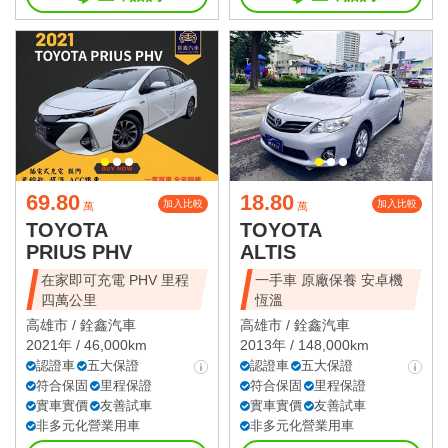
69.80
18.80
加入比較
加入比較
萬
萬
TOYOTA
TOYOTA
PRIUS PHV
ALTIS
在家即可充電 PHV 里程
一手車 原廠保養 安卓機
四萬公里
恆溫
高雄市 /
銓鑫汽車
高雄市 /
銓鑫汽車
2021年 / 46,000km
2013年 / 148,000km
認證車
五大保證
認證車
五大保證
符合保固
里程保證
符合保固
里程保證
實車實價
友善試車
實車實價
友善試車
非多元化營業用車
非多元化營業用車