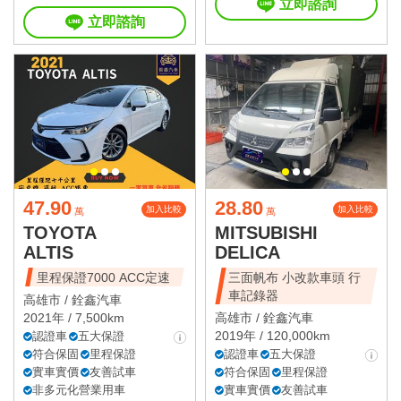
立即諮詢
立即諮詢
47.90
28.80
加入比較
加入比較
萬
萬
TOYOTA
MITSUBISHI
ALTIS
DELICA
里程保證7000 ACC定速
三面帆布 小改款車頭 行
車記錄器
高雄市 /
銓鑫汽車
2021年 / 7,500km
高雄市 /
銓鑫汽車
2019年 / 120,000km
認證車
五大保證
符合保固
里程保證
認證車
五大保證
實車實價
友善試車
符合保固
里程保證
非多元化營業用車
實車實價
友善試車