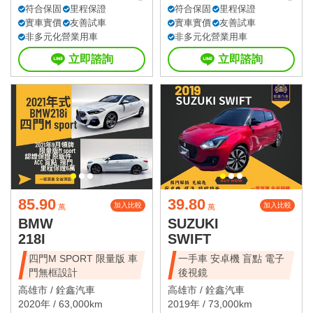
符合保固
里程保證
符合保固
里程保證
實車實價
友善試車
實車實價
友善試車
非多元化營業用車
非多元化營業用車
立即諮詢
立即諮詢
85.90
39.80
加入比較
加入比較
萬
萬
BMW
SUZUKI
218I
SWIFT
四門M SPORT 限量版 車
一手車 安卓機 盲點 電子
門無框設計
後視鏡
高雄市 /
銓鑫汽車
高雄市 /
銓鑫汽車
2020年 / 63,000km
2019年 / 73,000km