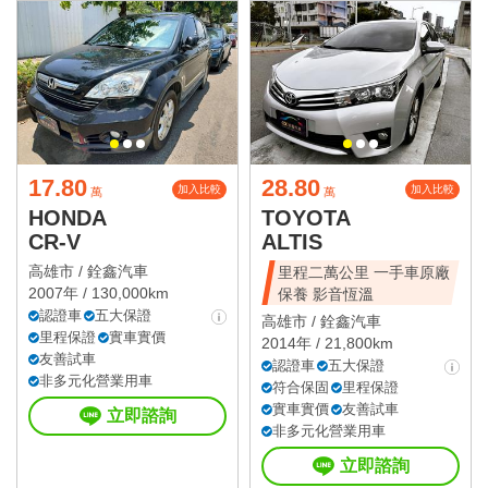
17.80
28.80
加入比較
加入比較
萬
萬
HONDA
TOYOTA
CR-V
ALTIS
高雄市 /
銓鑫汽車
里程二萬公里 一手車原廠
2007年 / 130,000km
保養 影音恆溫
認證車
五大保證
高雄市 /
銓鑫汽車
里程保證
實車實價
2014年 / 21,800km
友善試車
認證車
五大保證
非多元化營業用車
符合保固
里程保證
實車實價
友善試車
立即諮詢
非多元化營業用車
立即諮詢