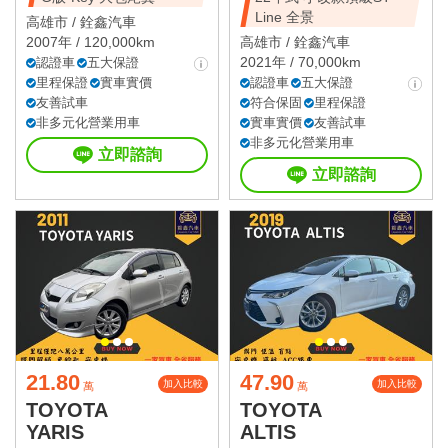
Line 全景
高雄市 /
銓鑫汽車
2007年 / 120,000km
高雄市 /
銓鑫汽車
2021年 / 70,000km
認證車
五大保證
里程保證
實車實價
認證車
五大保證
友善試車
符合保固
里程保證
非多元化營業用車
實車實價
友善試車
非多元化營業用車
立即諮詢
立即諮詢
21.80
47.90
加入比較
加入比較
萬
萬
TOYOTA
TOYOTA
YARIS
ALTIS