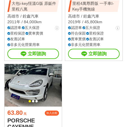
大包i-key恆溫G版 原鈑件
里程4萬尊爵版 一手車I-
里程八萬
Key手機無線
高雄市 /
銓鑫汽車
高雄市 /
銓鑫汽車
2011年 / 84,000km
2019年 / 45,800km
認證車
五大保證
認證車
五大保證
里程保證
實車實價
符合保固
里程保證
友善試車
實車實價
友善試車
非多元化營業用車
非多元化營業用車
立即諮詢
立即諮詢
63.80
加入比較
萬
PORSCHE
CAYENNE