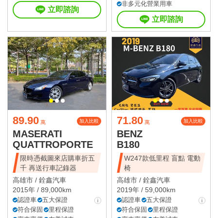
非多元化營業用車
立即諮詢
立即諮詢
89.90
71.80
加入比較
加入比較
萬
萬
MASERATI
BENZ
QUATTROPORTE
B180
限時憑截圖來店購車折五
W247款低里程 盲點 電動
千 再送行車記錄器
椅
高雄市 /
銓鑫汽車
高雄市 /
銓鑫汽車
2015年 / 89,000km
2019年 / 59,000km
認證車
五大保證
認證車
五大保證
符合保固
里程保證
符合保固
里程保證