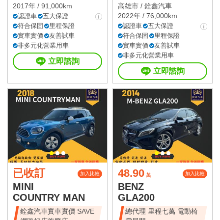
2017年 / 91,000km
高雄市 /
銓鑫汽車
2022年 / 76,000km
認證車
五大保證
符合保固
里程保證
認證車
五大保證
實車實價
友善試車
符合保固
里程保證
非多元化營業用車
實車實價
友善試車
非多元化營業用車
立即諮詢
立即諮詢
已收訂
48.90
加入比較
加入比較
萬
MINI
BENZ
COUNTRY MAN
GLA200
銓鑫汽車實車實價 SAVE
總代理 里程七萬 電動椅