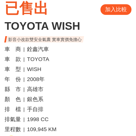
已售出
加入比較
TOYOTA WISH
影音小改款雙安全氣囊 實車實價免擔心
車 商
銓鑫汽車
|
車 款
TOYOTA
|
車 型
WISH
|
年 份
2008年
|
縣 市
高雄市
|
顏 色
銀色系
|
排 檔
手自排
|
排氣量
1998 CC
|
里程數
109,945 KM
|