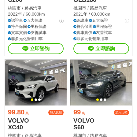
桃園市 /
路易汽車
桃園市 /
路易汽車
2022年 / 60,000km
2021年 / 60,000km
認證車
五大保證
認證車
五大保證
符合保固
里程保證
符合保固
里程保證
實車實價
友善試車
實車實價
友善試車
非多元化營業用車
非多元化營業用車
立即諮詢
立即諮詢
99.80
99
加入比較
加入比較
萬
萬
VOLVO
VOLVO
XC40
S60
桃園市 /
路易汽車
桃園市 /
路易汽車