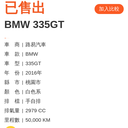
已售出
加入比較
BMW 335GT
車 商
路易汽車
|
車 款
BMW
|
車 型
335GT
|
年 份
2016年
|
縣 市
桃園市
|
顏 色
白色系
|
排 檔
手自排
|
排氣量
2979 CC
|
里程數
50,000 KM
|