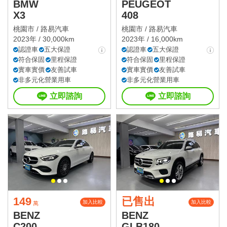
BMW
PEUGEOT
X3
408
桃園市 /
路易汽車
桃園市 /
路易汽車
2023年 / 30,000km
2023年 / 16,000km
認證車
五大保證
認證車
五大保證
符合保固
里程保證
符合保固
里程保證
實車實價
友善試車
實車實價
友善試車
非多元化營業用車
非多元化營業用車
立即諮詢
立即諮詢
149
已售出
加入比較
加入比較
萬
BENZ
BENZ
C200
GLB180