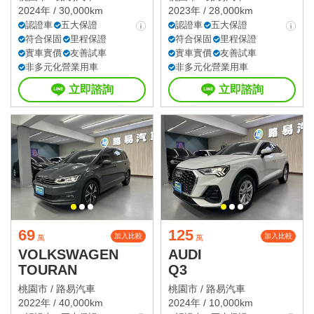
2024年 / 30,000km
2023年 / 28,000km
認證車
五大保證
認證車
五大保證
符合保固
里程保證
符合保固
里程保證
實車實價
友善試車
實車實價
友善試車
非多元化營業用車
非多元化營業用車
立即諮詢
立即諮詢
69
125
加入比較
加入比較
萬
萬
VOLKSWAGEN
AUDI
TOURAN
Q3
桃園市 /
路易汽車
桃園市 /
路易汽車
2022年 / 40,000km
2024年 / 10,000km