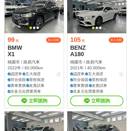
99
105
加入比較
加入比較
萬
萬
BMW
BENZ
X1
A180
桃園市 /
路易汽車
桃園市 /
路易汽車
2022年 / 60,000km
2021年 / 40,000km
認證車
五大保證
認證車
五大保證
符合保固
里程保證
符合保固
里程保證
實車實價
友善試車
實車實價
友善試車
非多元化營業用車
非多元化營業用車
立即諮詢
立即諮詢