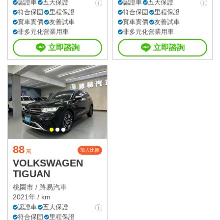
認證車
五大保證
認證車
五大保證
符合保固
里程保證
符合保固
里程保證
實車實價
友善試車
實車實價
友善試車
非多元化營業用車
非多元化營業用車
立即諮詢
立即諮詢
88
加入比較
萬
VOLKSWAGEN
TIGUAN
桃園市 /
路易汽車
2021年 / km
認證車
五大保證
符合保固
里程保證