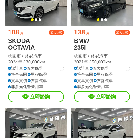
108
138
加入比較
加入比較
萬
萬
SKODA
BMW
OCTAVIA
235I
桃園市 /
路易汽車
桃園市 /
路易汽車
2024年 / 30,000km
2021年 / 50,000km
認證車
五大保證
認證車
五大保證
符合保固
里程保證
符合保固
里程保證
實車實價
友善試車
實車實價
友善試車
非多元化營業用車
非多元化營業用車
立即諮詢
立即諮詢