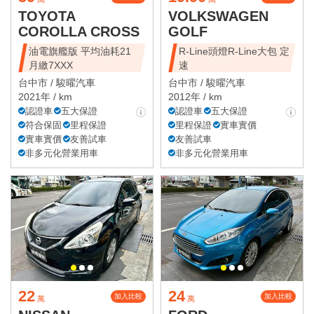
TOYOTA
VOLKSWAGEN
COROLLA CROSS
GOLF
油電旗艦版 平均油耗21
R-Line頭燈R-Line大包 定
月繳7XXX
速
台中市 /
駿曜汽車
台中市 /
駿曜汽車
2021年 / km
2012年 / km
認證車
五大保證
認證車
五大保證
符合保固
里程保證
里程保證
實車實價
實車實價
友善試車
友善試車
非多元化營業用車
非多元化營業用車
22
24
加入比較
加入比較
萬
萬