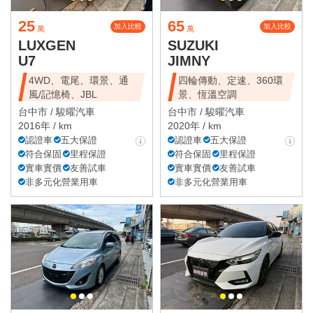
25
65
加入比較
加入比較
萬
萬
LUXGEN
SUZUKI
U7
JIMNY
4WD、電尾、環景、通
四輪傳動、定速、360環
風/記憶椅、JBL
景、恆溫空調
台中市 /
駿曜汽車
台中市 /
駿曜汽車
2016年 / km
2020年 / km
認證車
五大保證
認證車
五大保證
符合保固
里程保證
符合保固
里程保證
實車實價
友善試車
實車實價
友善試車
非多元化營業用車
非多元化營業用車