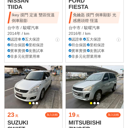
NISSAN
FORD
TIIDA
FIESTA
Ikey 摸門 定速 雙區恆溫
免鑰匙 摸門 倒車顯影 光
倒車顯影
感應頭燈 恆溫
台中市 /
駿曜汽車
台中市 /
駿曜汽車
2014年 / km
2016年 / km
認證車
五大保證
認證車
五大保證
符合保固
里程保證
符合保固
里程保證
實車實價
友善試車
實車實價
友善試車
非多元化營業用車
非多元化營業用車
23
19
加入比較
加入比較
萬
萬
SUZUKI
MITSUBISHI