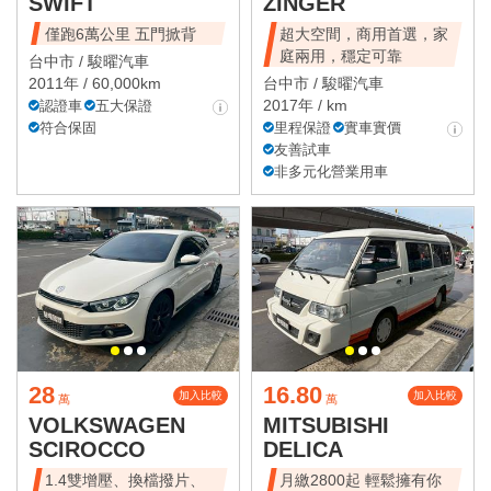
SWIFT
ZINGER
僅跑6萬公里 五門掀背
超大空間，商用首選，家
庭兩用，穩定可靠
台中市 /
駿曜汽車
2011年 / 60,000km
台中市 /
駿曜汽車
2017年 / km
認證車
五大保證
符合保固
里程保證
實車實價
友善試車
非多元化營業用車
28
16.80
加入比較
加入比較
萬
萬
VOLKSWAGEN
MITSUBISHI
SCIROCCO
DELICA
1.4雙增壓、換檔撥片、
月繳2800起 輕鬆擁有你