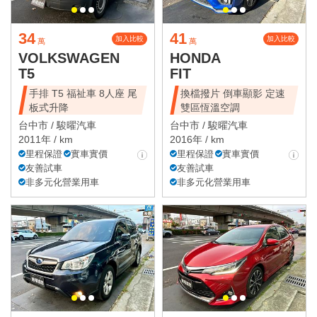
34
41
加入比較
加入比較
萬
萬
VOLKSWAGEN
HONDA
T5
FIT
手排 T5 福祉車 8人座 尾
換檔撥片 倒車顯影 定速
板式升降
雙區恆溫空調
台中市 /
駿曜汽車
台中市 /
駿曜汽車
2011年 / km
2016年 / km
里程保證
實車實價
里程保證
實車實價
友善試車
友善試車
非多元化營業用車
非多元化營業用車