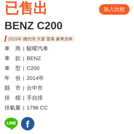
已售出
加入比較
BENZ C200
2015年 總代理 天窗 螢幕 豪華房車
車 商
駿曜汽車
|
車 款
BENZ
|
車 型
C200
|
年 份
2014年
|
縣 市
台中市
|
排 檔
手自排
|
排氣量
1796 CC
|