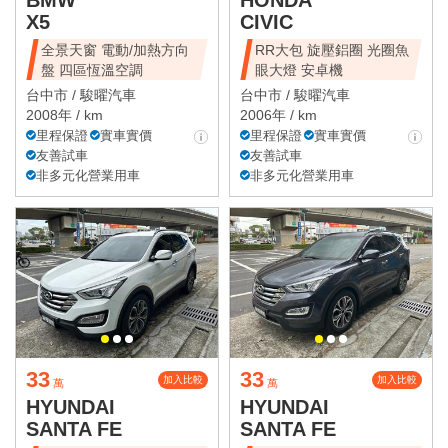
X5
CIVIC
全景天窗 電動/加熱方向
RR大包 旋壓鋁圈 光圈魚
盤 四區恆溫空調
眼大燈 安卓機
台中市 /
駿曜汽車
台中市 /
駿曜汽車
2008年 / km
2006年 / km
里程保證
實車實價
里程保證
實車實價
友善試車
友善試車
非多元化營業用車
非多元化營業用車
33
33
加入比較
加入比較
萬
萬
HYUNDAI
HYUNDAI
SANTA FE
SANTA FE