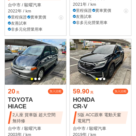
2021年 / km
台中市 /
駿曜汽車
里程保證
實車實價
2022年 / km
友善試車
里程保證
實車實價
非多元化營業用車
友善試車
非多元化營業用車
20
59.90
加入比較
加入比較
萬
萬
TOYOTA
HONDA
HIACE
CR-V
2人座 貨車版 超大空間
S版 ACC跟車 電動天窗
無待修
電尾門
台中市 /
駿曜汽車
台中市 /
駿曜汽車
2003年 / km
2019年 / km