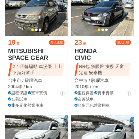
19
23
加入比較
加入比較
萬
萬
MITSUBISHI
HONDA
SPACE GEAR
CIVIC
2.4 四輪驅動 車況優 上山
RR包 魚眼燈 快撥 天窗
下海好幫手
定速 安卓機
台中市 /
駿曜汽車
台中市 /
駿曜汽車
2004年 / km
2010年 / km
里程保證
實車實價
里程保證
實車實價
友善試車
友善試車
非多元化營業用車
非多元化營業用車