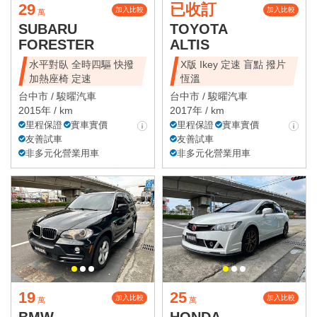
29
已收訂
加入比較
加入比較
萬
SUBARU
TOYOTA
FORESTER
ALTIS
水平對臥 全時四驅 快撥
X版 Ikey 定速 盲點 撥片
加熱座椅 定速
恆溫
台中市 /
駿曜汽車
台中市 /
駿曜汽車
2015年 / km
2017年 / km
里程保證
實車實價
里程保證
實車實價
友善試車
友善試車
非多元化營業用車
非多元化營業用車
19
25
加入比較
加入比較
萬
萬
BMW
HONDA