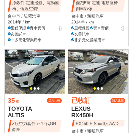
原鈑件 定速巡航、電動座
僅跑5萬 定速 電動座椅
椅、恆溫空調!
倒車影像
台中市 /
駿曜汽車
台中市 /
駿曜汽車
2014年 / km
2014年 / km
里程保證
實車實價
里程保證
實車實價
友善試車
友善試車
非多元化營業用車
非多元化營業用車
35
已收訂
加入比較
加入比較
萬
TOYOTA
LEXUS
ALTIS
RX450H
Z版空力套件 正12代GR
RX450 F-Sport版 AWD
鋁圈
台中市 /
駿曜汽車