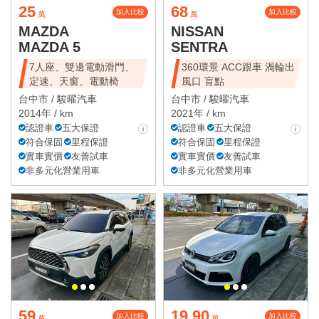
25
68
加入比較
加入比較
萬
萬
MAZDA
NISSAN
MAZDA 5
SENTRA
7人座、雙邊電動滑門、
360環景 ACC跟車 渦輪出
定速、天窗、電動椅
風口 盲點
台中市 /
駿曜汽車
台中市 /
駿曜汽車
2014年 / km
2021年 / km
認證車
五大保證
認證車
五大保證
符合保固
里程保證
符合保固
里程保證
實車實價
友善試車
實車實價
友善試車
非多元化營業用車
非多元化營業用車
59
19.90
加入比較
加入比較
萬
萬