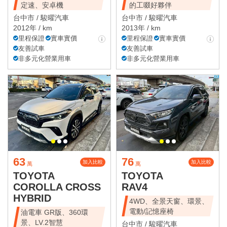
定速、安卓機
的工啜好夥伴
台中市 /
駿曜汽車
台中市 /
駿曜汽車
2012年 / km
2013年 / km
里程保證
實車實價
里程保證
實車實價
友善試車
友善試車
非多元化營業用車
非多元化營業用車
63
76
加入比較
加入比較
萬
萬
TOYOTA
TOYOTA
COROLLA CROSS
RAV4
HYBRID
4WD、全景天窗、環景、
電動/記憶座椅
油電車 GR版、360環
景、LV.2智慧
台中市 /
駿曜汽車