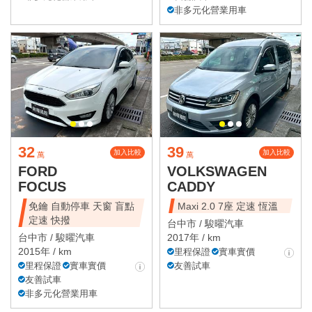
非多元化營業用車
32
39
加入比較
加入比較
萬
萬
FORD
VOLKSWAGEN
FOCUS
CADDY
免鑰 自動停車 天窗 盲點
Maxi 2.0 7座 定速 恆溫
定速 快撥
台中市 /
駿曜汽車
台中市 /
駿曜汽車
2017年 / km
2015年 / km
里程保證
實車實價
里程保證
實車實價
友善試車
友善試車
非多元化營業用車