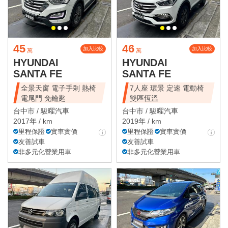
45
46
加入比較
加入比較
萬
萬
HYUNDAI
HYUNDAI
SANTA FE
SANTA FE
全景天窗 電子手剎 熱椅
7人座 環景 定速 電動椅
電尾門 免鑰匙
雙區恆溫
台中市 /
駿曜汽車
台中市 /
駿曜汽車
2017年 / km
2019年 / km
里程保證
實車實價
里程保證
實車實價
友善試車
友善試車
非多元化營業用車
非多元化營業用車