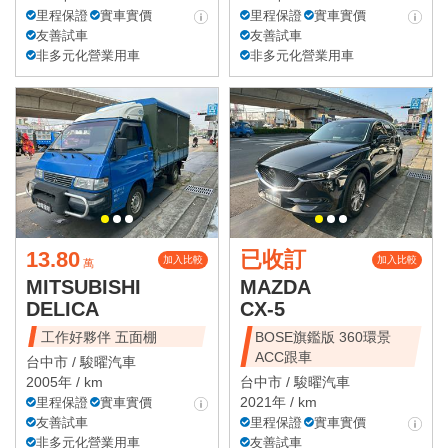
里程保證
實車實價
里程保證
實車實價
友善試車
友善試車
非多元化營業用車
非多元化營業用車
13.80
已收訂
加入比較
加入比較
萬
MITSUBISHI
MAZDA
DELICA
CX-5
工作好夥伴 五面棚
BOSE旗鑑版 360環景
ACC跟車
台中市 /
駿曜汽車
2005年 / km
台中市 /
駿曜汽車
2021年 / km
里程保證
實車實價
友善試車
里程保證
實車實價
非多元化營業用車
友善試車