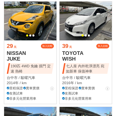
29
39
加入比較
加入比較
萬
萬
NISSAN
TOYOTA
JUKE
WISH
190匹 4WD 免鑰 摸門 定
七人座 內外乾淨漂亮 宛
速 熱椅
如新車 保值神車
台中市 /
駿曜汽車
台中市 /
駿曜汽車
2014年 / km
2016年 / km
里程保證
實車實價
里程保證
實車實價
友善試車
友善試車
非多元化營業用車
非多元化營業用車