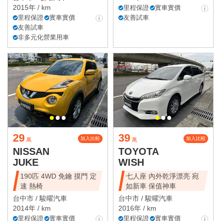
2015年 / km
里程保證
實車實價
里程保證
實車實價
友善試車
友善試車
非多元化營業用車
29
39
加入比較
加入比較
萬
萬
NISSAN
TOYOTA
JUKE
WISH
190匹 4WD 免鑰 摸門 定
七人座 內外乾淨漂亮 宛
速 熱椅
如新車 保值神車
台中市 /
駿曜汽車
台中市 /
駿曜汽車
2014年 / km
2016年 / km
里程保證
實車實價
里程保證
實車實價