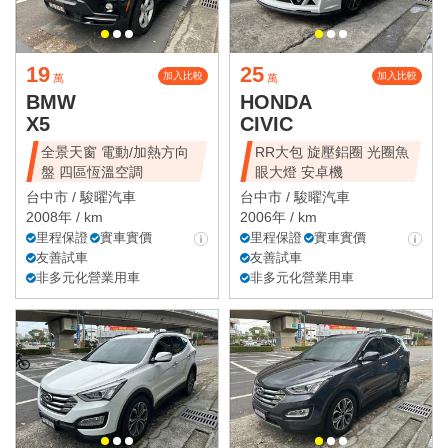
19
25
加入比較
加入比較
萬
萬
BMW
HONDA
X5
CIVIC
全景天窗 電動/加熱方向
RR大包 旋壓鋁圈 光圈魚
盤 四區恆溫空調
眼大燈 安卓機
台中市 /
駿曜汽車
台中市 /
駿曜汽車
2008年 / km
2006年 / km
里程保證
實車實價
里程保證
實車實價
友善試車
友善試車
非多元化營業用車
非多元化營業用車