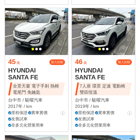
45
46
加入比較
加入比較
萬
萬
HYUNDAI
HYUNDAI
SANTA FE
SANTA FE
全景天窗 電子手剎 熱椅
7人座 環景 定速 電動椅
電尾門 免鑰匙
雙區恆溫
台中市 /
駿曜汽車
台中市 /
駿曜汽車
2017年 / km
2019年 / km
里程保證
實車實價
里程保證
實車實價
友善試車
友善試車
非多元化營業用車
非多元化營業用車