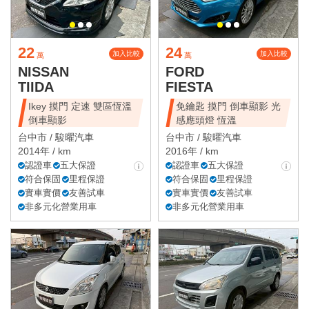
22
24
加入比較
加入比較
萬
萬
NISSAN
FORD
TIIDA
FIESTA
Ikey 摸門 定速 雙區恆溫
免鑰匙 摸門 倒車顯影 光
倒車顯影
感應頭燈 恆溫
台中市 /
駿曜汽車
台中市 /
駿曜汽車
2014年 / km
2016年 / km
認證車
五大保證
認證車
五大保證
符合保固
里程保證
符合保固
里程保證
實車實價
友善試車
實車實價
友善試車
非多元化營業用車
非多元化營業用車