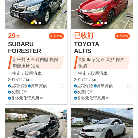
29
已收訂
加入比較
加入比較
萬
SUBARU
TOYOTA
FORESTER
ALTIS
水平對臥 全時四驅 快撥
X版 Ikey 定速 盲點 撥片
加熱座椅 定速
恆溫
台中市 /
駿曜汽車
台中市 /
駿曜汽車
2015年 / km
2017年 / km
里程保證
實車實價
里程保證
實車實價
友善試車
友善試車
非多元化營業用車
非多元化營業用車