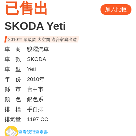
已售出
加入比較
SKODA Yeti
2010年 頂級款 大空間 適合家庭出遊
車 商
駿曜汽車
|
車 款
SKODA
|
車 型
Yeti
|
年 份
2010年
|
縣 市
台中市
|
顏 色
銀色系
|
排 檔
手自排
|
排氣量
1197 CC
|
查看認證查定書