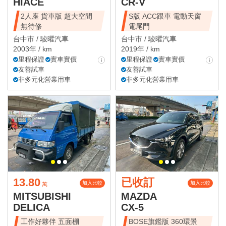
HIACE
CR-V
2人座 貨車版 超大空間
S版 ACC跟車 電動天窗
無待修
電尾門
台中市 /
駿曜汽車
台中市 /
駿曜汽車
2003年 / km
2019年 / km
里程保證
實車實價
里程保證
實車實價
友善試車
友善試車
非多元化營業用車
非多元化營業用車
13.80
已收訂
加入比較
加入比較
萬
MITSUBISHI
MAZDA
DELICA
CX-5
工作好夥伴 五面棚
BOSE旗鑑版 360環景