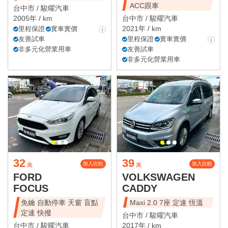
ACC跟車
台中市 /
駿曜汽車
2005年 / km
台中市 /
駿曜汽車
2021年 / km
里程保證
實車實價
友善試車
里程保證
實車實價
非多元化營業用車
友善試車
非多元化營業用車
32
39
加入比較
加入比較
萬
萬
FORD
VOLKSWAGEN
FOCUS
CADDY
免鑰 自動停車 天窗 盲點
Maxi 2.0 7座 定速 恆溫
定速 快撥
台中市 /
駿曜汽車
台中市 /
駿曜汽車
2017年 / km