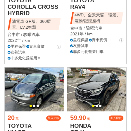
TOYOTA
TOYOTA
COROLLA CROSS
RAV4
HYBRID
4WD、全景天窗、環景、
電動/記憶座椅
油電車 GR版、360環
景、LV.2智慧
台中市 /
駿曜汽車
2021年 / km
台中市 /
駿曜汽車
里程保證
實車實價
2022年 / km
友善試車
里程保證
實車實價
非多元化營業用車
友善試車
非多元化營業用車
20
59.90
加入比較
加入比較
萬
萬
TOYOTA
HONDA