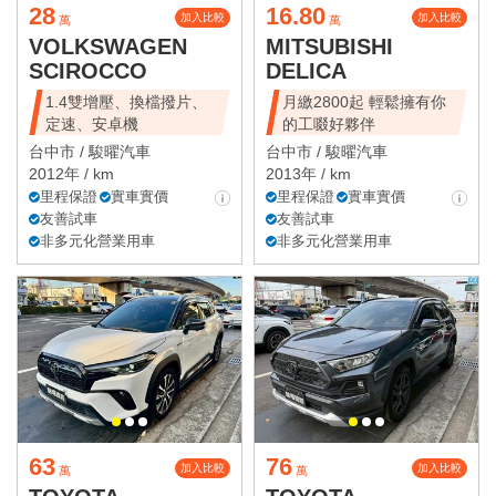
28
16.80
加入比較
加入比較
萬
萬
VOLKSWAGEN
MITSUBISHI
SCIROCCO
DELICA
1.4雙增壓、換檔撥片、
月繳2800起 輕鬆擁有你
定速、安卓機
的工啜好夥伴
台中市 /
駿曜汽車
台中市 /
駿曜汽車
2012年 / km
2013年 / km
里程保證
實車實價
里程保證
實車實價
友善試車
友善試車
非多元化營業用車
非多元化營業用車
63
76
加入比較
加入比較
萬
萬