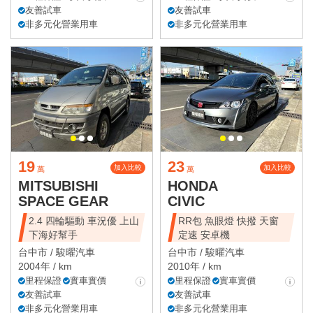
友善試車
友善試車
非多元化營業用車
非多元化營業用車
19
23
加入比較
加入比較
萬
萬
MITSUBISHI
HONDA
SPACE GEAR
CIVIC
2.4 四輪驅動 車況優 上山
RR包 魚眼燈 快撥 天窗
下海好幫手
定速 安卓機
台中市 /
駿曜汽車
台中市 /
駿曜汽車
2004年 / km
2010年 / km
里程保證
實車實價
里程保證
實車實價
友善試車
友善試車
非多元化營業用車
非多元化營業用車