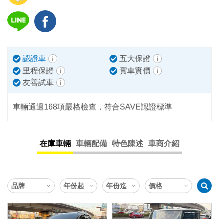
認證車
五大保證
里程保證
實車實價
友善試車
車輛通過168項嚴格檢查，符合SAVE認證標準
在庫車輛
車輛配備
特色陳述
車商介紹