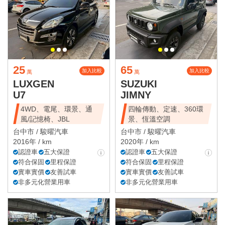
25
65
加入比較
加入比較
萬
萬
LUXGEN
SUZUKI
U7
JIMNY
4WD、電尾、環景、通
四輪傳動、定速、360環
風/記憶椅、JBL
景、恆溫空調
台中市 /
駿曜汽車
台中市 /
駿曜汽車
2016年 / km
2020年 / km
認證車
五大保證
認證車
五大保證
符合保固
里程保證
符合保固
里程保證
實車實價
友善試車
實車實價
友善試車
非多元化營業用車
非多元化營業用車