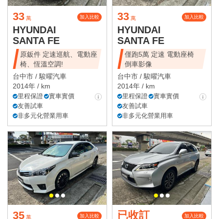
33
33
加入比較
加入比較
萬
萬
HYUNDAI
HYUNDAI
SANTA FE
SANTA FE
原鈑件 定速巡航、電動座
僅跑5萬 定速 電動座椅
椅、恆溫空調!
倒車影像
台中市 /
駿曜汽車
台中市 /
駿曜汽車
2014年 / km
2014年 / km
里程保證
實車實價
里程保證
實車實價
友善試車
友善試車
非多元化營業用車
非多元化營業用車
35
已收訂
加入比較
加入比較
萬