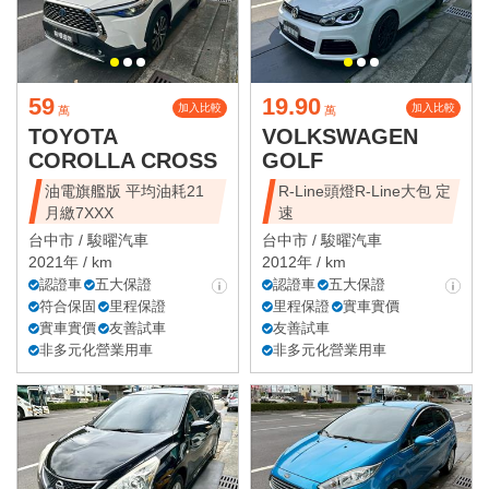
59
19.90
加入比較
加入比較
萬
萬
TOYOTA
VOLKSWAGEN
COROLLA CROSS
GOLF
油電旗艦版 平均油耗21
R-Line頭燈R-Line大包 定
月繳7XXX
速
台中市 /
駿曜汽車
台中市 /
駿曜汽車
2021年 / km
2012年 / km
認證車
五大保證
認證車
五大保證
符合保固
里程保證
里程保證
實車實價
實車實價
友善試車
友善試車
非多元化營業用車
非多元化營業用車