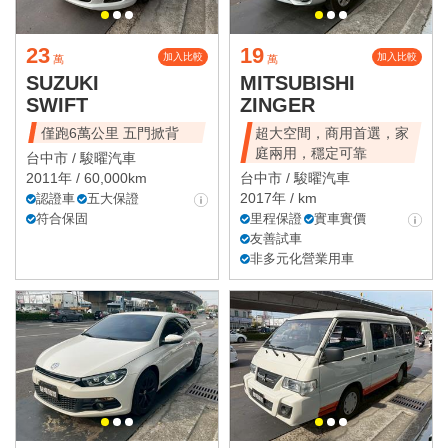
23
19
加入比較
加入比較
萬
萬
SUZUKI
MITSUBISHI
SWIFT
ZINGER
僅跑6萬公里 五門掀背
超大空間，商用首選，家
庭兩用，穩定可靠
台中市 /
駿曜汽車
2011年 / 60,000km
台中市 /
駿曜汽車
2017年 / km
認證車
五大保證
符合保固
里程保證
實車實價
友善試車
非多元化營業用車