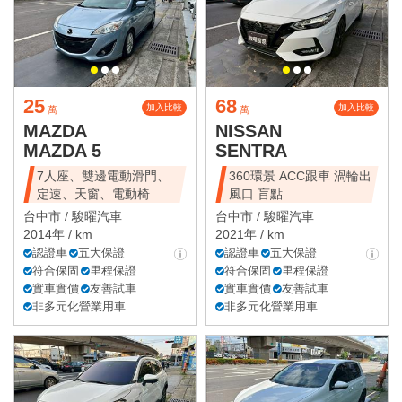
25
68
加入比較
加入比較
萬
萬
MAZDA
NISSAN
MAZDA 5
SENTRA
7人座、雙邊電動滑門、
360環景 ACC跟車 渦輪出
定速、天窗、電動椅
風口 盲點
台中市 /
駿曜汽車
台中市 /
駿曜汽車
2014年 / km
2021年 / km
認證車
五大保證
認證車
五大保證
符合保固
里程保證
符合保固
里程保證
實車實價
友善試車
實車實價
友善試車
非多元化營業用車
非多元化營業用車