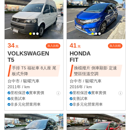
34
41
加入比較
加入比較
萬
萬
VOLKSWAGEN
HONDA
T5
FIT
手排 T5 福祉車 8人座 尾
換檔撥片 倒車顯影 定速
板式升降
雙區恆溫空調
台中市 /
駿曜汽車
台中市 /
駿曜汽車
2011年 / km
2016年 / km
里程保證
實車實價
里程保證
實車實價
友善試車
友善試車
非多元化營業用車
非多元化營業用車