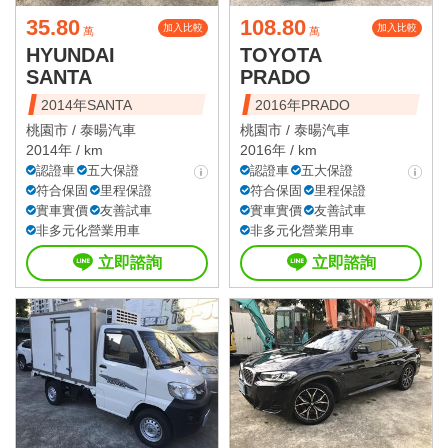
35.80
108.80
加入比較
加入比較
萬
萬
HYUNDAI
TOYOTA
SANTA
PRADO
2014年SANTA
2016年PRADO
桃園市 /
泰暘汽車
桃園市 /
泰暘汽車
2014年 / km
2016年 / km
認證車
五大保證
認證車
五大保證
符合保固
里程保證
符合保固
里程保證
實車實價
友善試車
實車實價
友善試車
非多元化營業用車
非多元化營業用車
立即諮詢
立即諮詢