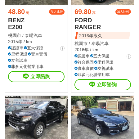
48.80
69.80
加入比較
加入比較
萬
萬
BENZ
FORD
E200
RANGER
桃園市 /
泰暘汽車
2016年浪久
2015年 / km
桃園市 /
泰暘汽車
認證車
五大保證
2016年 / km
里程保證
實車實價
認證車
五大保證
友善試車
符合保固
里程保證
非多元化營業用車
實車實價
友善試車
非多元化營業用車
立即諮詢
立即諮詢