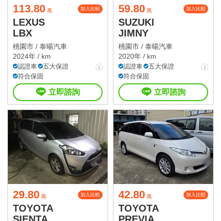
113.80
59.80
加入比較
加入比較
萬
萬
LEXUS
SUZUKI
LBX
JIMNY
桃園市 /
泰暘汽車
桃園市 /
泰暘汽車
2024年 / km
2020年 / km
認證車
五大保證
認證車
五大保證
符合保固
符合保固
立即諮詢
立即諮詢
29.80
42.80
加入比較
加入比較
萬
萬
TOYOTA
TOYOTA
SIENTA
PREVIA