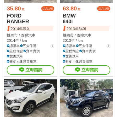
35.80
63.80
加入比較
加入比較
萬
萬
FORD
BMW
RANGER
640I
2014年浪久
2013年640I
桃園市 /
泰暘汽車
桃園市 /
泰暘汽車
2014年 / km
2013年 / km
認證車
五大保證
認證車
五大保證
里程保證
實車實價
里程保證
實車實價
友善試車
友善試車
非多元化營業用車
非多元化營業用車
立即諮詢
立即諮詢