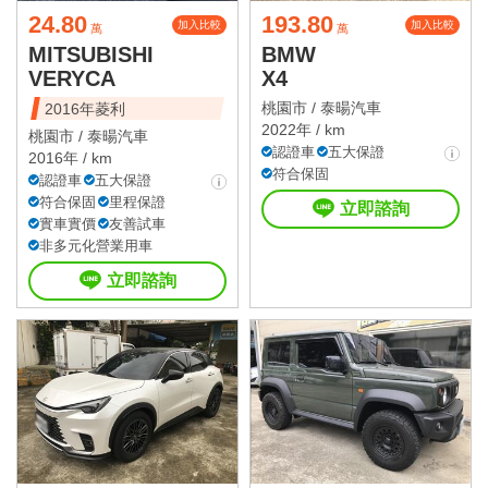
24.80
193.80
加入比較
加入比較
萬
萬
MITSUBISHI
BMW
VERYCA
X4
桃園市 /
泰暘汽車
2016年菱利
2022年 / km
桃園市 /
泰暘汽車
認證車
五大保證
2016年 / km
符合保固
認證車
五大保證
符合保固
里程保證
立即諮詢
實車實價
友善試車
非多元化營業用車
立即諮詢