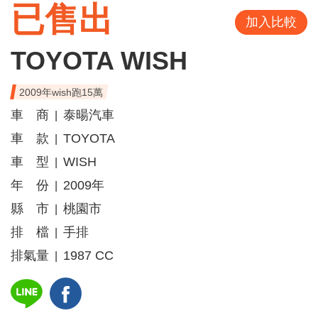
已售出
加入比較
TOYOTA WISH
2009年wish跑15萬
車 商
泰暘汽車
|
車 款
TOYOTA
|
車 型
WISH
|
年 份
2009年
|
縣 市
桃園市
|
排 檔
手排
|
排氣量
1987 CC
|