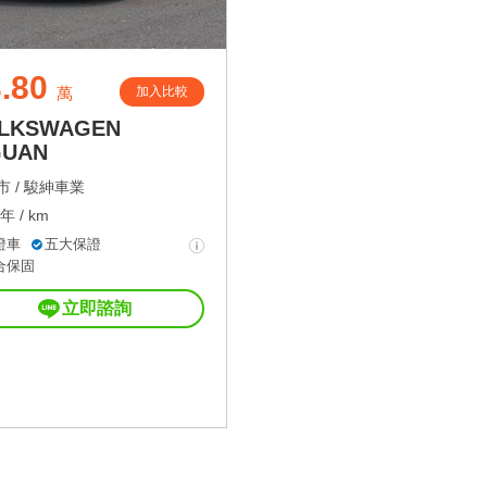
.80
加入比較
萬
LKSWAGEN
GUAN
 /
駿紳車業
年 / km
證車
五大保證
合保固
立即諮詢