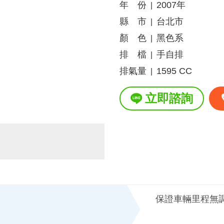
年 份
2007年
|
縣 市
台北市
|
顏 色
黑色系
|
排 檔
手自排
|
排氣量
1595 CC
|
立即諮詢
保證車輛里程無