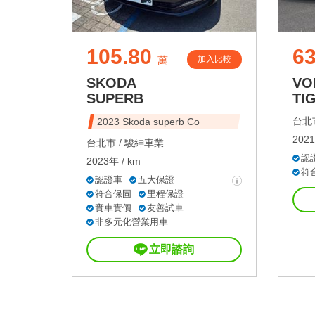
105.80
63
加入比較
萬
SKODA
VO
SUPERB
TI
台北市
2023 Skoda superb Co
2021
台北市 /
駿紳車業
認
2023年 / km
符
認證車
五大保證
符合保固
里程保證
實車實價
友善試車
非多元化營業用車
立即諮詢