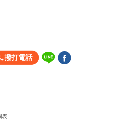
撥打電話
調表