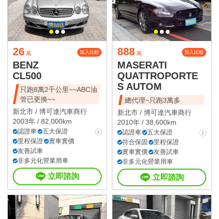
26
888
加入比較
加入比較
萬
萬
BENZ
MASERATI
CL500
QUATTROPORTE
S AUTOM
只跑8萬2千公里~~ABC油
管已更換~~
總代理~只跑3萬多
新北市 /
博可達汽車商行
新北市 /
博可達汽車商行
2003年 / 82,000km
2010年 / 38,600km
認證車
五大保證
認證車
五大保證
里程保證
實車實價
符合保固
里程保證
友善試車
實車實價
友善試車
非多元化營業用車
非多元化營業用車
立即諮詢
立即諮詢