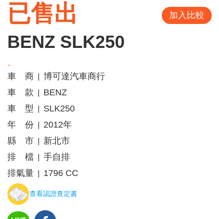
已售出
加入比較
BENZ SLK250
車 商
博可達汽車商行
|
車 款
BENZ
|
車 型
SLK250
|
年 份
2012年
|
縣 市
新北市
|
排 檔
手自排
|
排氣量
1796 CC
|
查看認證查定書