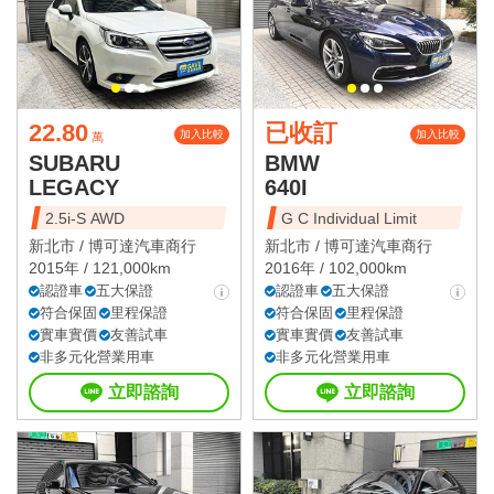
22.80
已收訂
加入比較
加入比較
萬
SUBARU
BMW
LEGACY
640I
2.5i-S AWD
G C Individual Limit
新北市 /
博可達汽車商行
新北市 /
博可達汽車商行
2015年 / 121,000km
2016年 / 102,000km
認證車
五大保證
認證車
五大保證
符合保固
里程保證
符合保固
里程保證
實車實價
友善試車
實車實價
友善試車
非多元化營業用車
非多元化營業用車
立即諮詢
立即諮詢