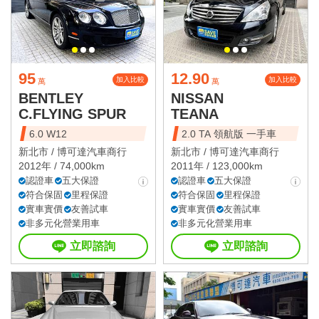
95
12.90
加入比較
加入比較
萬
萬
BENTLEY
NISSAN
C.FLYING SPUR
TEANA
6.0 W12
2.0 TA 領航版 一手車
新北市 /
博可達汽車商行
新北市 /
博可達汽車商行
2012年 / 74,000km
2011年 / 123,000km
認證車
五大保證
認證車
五大保證
符合保固
里程保證
符合保固
里程保證
實車實價
友善試車
實車實價
友善試車
非多元化營業用車
非多元化營業用車
立即諮詢
立即諮詢