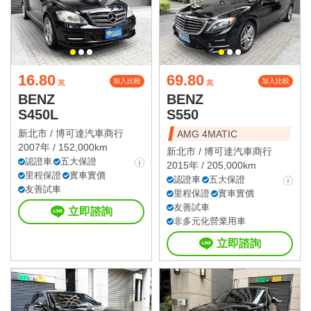
16.80
69.80
加入比較
加入比較
萬
萬
BENZ
BENZ
S450L
S550
新北市 /
博可達汽車商行
AMG 4MATIC
2007年 / 152,000km
新北市 /
博可達汽車商行
認證車
五大保證
2015年 / 205,000km
里程保證
實車實價
認證車
五大保證
友善試車
里程保證
實車實價
友善試車
立即諮詢
非多元化營業用車
立即諮詢