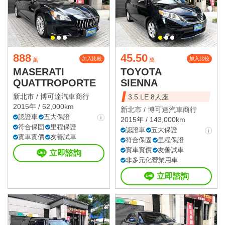
888
45.50
加入比較
加入比較
萬
萬
MASERATI
TOYOTA
QUATTROPORTE
SIENNA
新北市 /
博可達汽車商行
3.5 LE 8人座
2015年 / 62,000km
新北市 /
博可達汽車商行
認證車
五大保證
2015年 / 143,000km
符合保固
里程保證
認證車
五大保證
實車實價
友善試車
符合保固
里程保證
實車實價
友善試車
立即諮詢
非多元化營業用車
立即諮詢