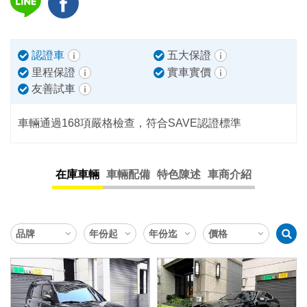
認證車
五大保證
里程保證
實車實價
友善試車
車輛通過168項嚴格檢查，符合SAVE認證標準
在庫車輛
車輛配備
特色陳述
車商介紹