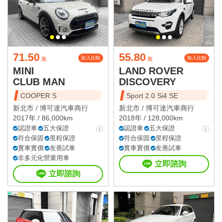
71.50
55.80
加入比較
加入比較
萬
萬
MINI
LAND ROVER
CLUB MAN
DISCOVERY
COOPER S
Sport 2.0 Si4 SE
新北市 /
博可達汽車商行
新北市 /
博可達汽車商行
2017年 / 86,000km
2018年 / 128,000km
認證車
五大保證
認證車
五大保證
符合保固
里程保證
符合保固
里程保證
實車實價
友善試車
實車實價
友善試車
非多元化營業用車
立即諮詢
立即諮詢