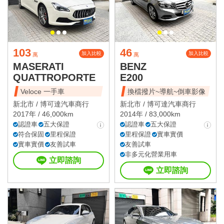
103
46
加入比較
加入比較
萬
萬
MASERATI
BENZ
QUATTROPORTE
E200
Veloce 一手車
換檔撥片~導航~倒車影像
新北市 /
博可達汽車商行
新北市 /
博可達汽車商行
2017年 / 46,000km
2014年 / 83,000km
認證車
五大保證
認證車
五大保證
符合保固
里程保證
里程保證
實車實價
實車實價
友善試車
友善試車
非多元化營業用車
立即諮詢
立即諮詢