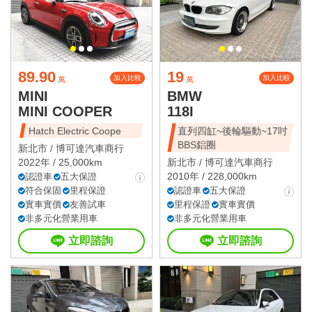
89.90
19
加入比較
加入比較
萬
萬
MINI
BMW
MINI COOPER
118I
Hatch Electric Coope
直列四缸~後輪驅動~17吋
BBS鋁圈
新北市 /
博可達汽車商行
2022年 / 25,000km
新北市 /
博可達汽車商行
2010年 / 228,000km
認證車
五大保證
符合保固
里程保證
認證車
五大保證
實車實價
友善試車
里程保證
實車實價
非多元化營業用車
非多元化營業用車
立即諮詢
立即諮詢