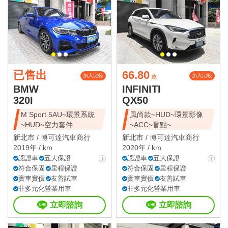
已售出
66.80
加入比較
加入比較
萬
BMW
INFINITI
320I
QX50
M Sport 5AU~環景系統
風尚款~HUD~環景影像
~HUD~空力套件
~ACC~盲點~
新北市 /
博可達汽車商行
新北市 /
博可達汽車商行
2019年 / km
2020年 / km
認證車
五大保證
認證車
五大保證
符合保固
里程保證
符合保固
里程保證
實車實價
友善試車
實車實價
友善試車
非多元化營業用車
非多元化營業用車
立即諮詢
立即諮詢