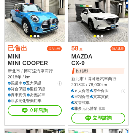
已售出
58
加入比較
加入比較
萬
MINI
MAZDA
MINI COOPER
CX-9
新北市 /
博可達汽車商行
旗艦型
2018年 / km
新北市 /
博可達汽車商行
認證車
五大保證
2018年 / 78,000km
符合保固
里程保證
五大保證
符合保固
實車實價
友善試車
里程保證
實車實價
非多元化營業用車
友善試車
非多元化營業用車
立即諮詢
立即諮詢