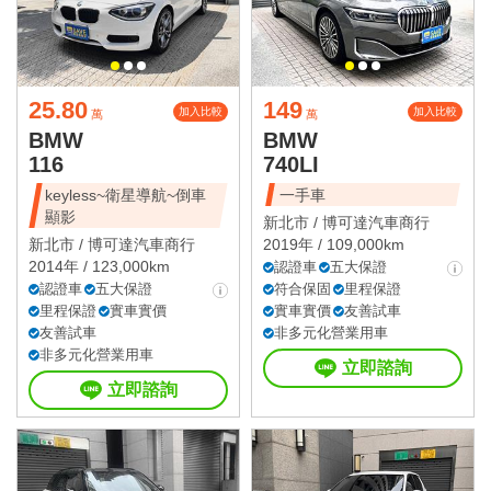
25.80
149
加入比較
加入比較
萬
萬
BMW
BMW
116
740LI
keyless~衛星導航~倒車
一手車
顯影
新北市 /
博可達汽車商行
新北市 /
博可達汽車商行
2019年 / 109,000km
2014年 / 123,000km
認證車
五大保證
認證車
五大保證
符合保固
里程保證
里程保證
實車實價
實車實價
友善試車
友善試車
非多元化營業用車
非多元化營業用車
立即諮詢
立即諮詢