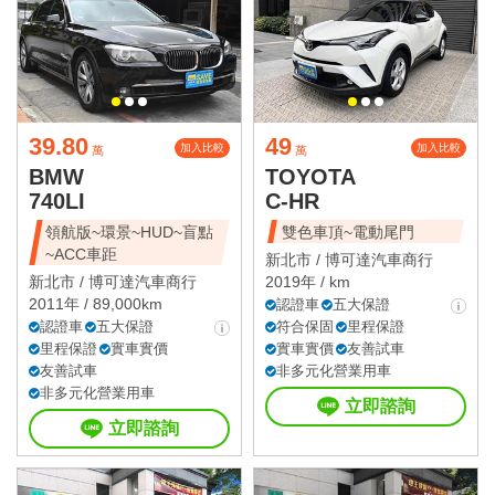
39.80
49
加入比較
加入比較
萬
萬
BMW
TOYOTA
740LI
C-HR
領航版~環景~HUD~盲點
雙色車頂~電動尾門
~ACC車距
新北市 /
博可達汽車商行
新北市 /
博可達汽車商行
2019年 / km
2011年 / 89,000km
認證車
五大保證
認證車
五大保證
符合保固
里程保證
里程保證
實車實價
實車實價
友善試車
友善試車
非多元化營業用車
非多元化營業用車
立即諮詢
立即諮詢