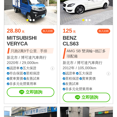
28.80
125
加入比較
加入比較
萬
萬
MITSUBISHI
BENZ
VERYCA
CLS63
只跑2萬9千公里. 手排
AMG SB 雙渦輪~德訂多
項配備
新北市 /
博可達汽車商行
2020年 / 29,000km
新北市 /
博可達汽車商行
2012年 / 105,000km
認證車
五大保證
符合保固
里程保證
認證車
五大保證
實車實價
友善試車
里程保證
實車實價
非多元化營業用車
友善試車
非多元化營業用車
立即諮詢
立即諮詢