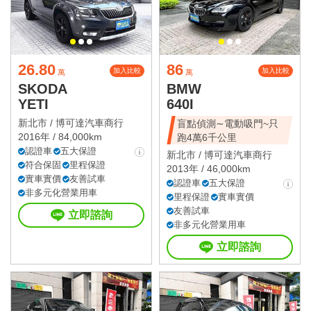
26.80
86
加入比較
加入比較
萬
萬
SKODA
BMW
YETI
640I
新北市 /
博可達汽車商行
盲點偵測∼電動吸門~只
2016年 / 84,000km
跑4萬6千公里
認證車
五大保證
新北市 /
博可達汽車商行
符合保固
里程保證
2013年 / 46,000km
實車實價
友善試車
認證車
五大保證
非多元化營業用車
里程保證
實車實價
友善試車
立即諮詢
非多元化營業用車
立即諮詢