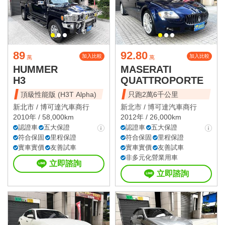
89
92.80
加入比較
加入比較
萬
萬
HUMMER
MASERATI
H3
QUATTROPORTE
頂級性能版 (H3T Alpha)
只跑2萬6千公里
新北市 /
博可達汽車商行
新北市 /
博可達汽車商行
2010年 / 58,000km
2012年 / 26,000km
認證車
五大保證
認證車
五大保證
符合保固
里程保證
符合保固
里程保證
實車實價
友善試車
實車實價
友善試車
非多元化營業用車
立即諮詢
立即諮詢