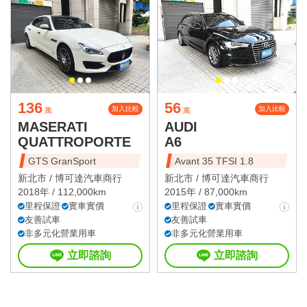
136
56
加入比較
加入比較
萬
萬
MASERATI
AUDI
QUATTROPORTE
A6
GTS GranSport
Avant 35 TFSI 1.8
新北市 /
博可達汽車商行
新北市 /
博可達汽車商行
2018年 / 112,000km
2015年 / 87,000km
里程保證
實車實價
里程保證
實車實價
友善試車
友善試車
非多元化營業用車
非多元化營業用車
立即諮詢
立即諮詢