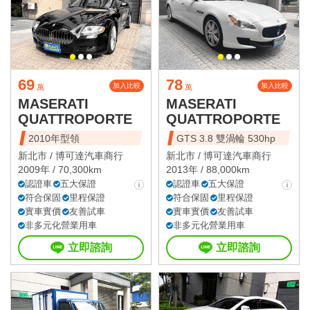
69
78
加入比較
加入比較
萬
萬
MASERATI
MASERATI
QUATTROPORTE
QUATTROPORTE
2010年型領
GTS 3.8 雙渦輪 530hp
新北市 /
博可達汽車商行
新北市 /
博可達汽車商行
2009年 / 70,300km
2013年 / 88,000km
認證車
五大保證
認證車
五大保證
符合保固
里程保證
符合保固
里程保證
實車實價
友善試車
實車實價
友善試車
非多元化營業用車
非多元化營業用車
立即諮詢
立即諮詢