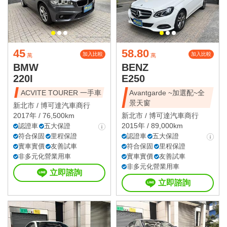
45
58.80
加入比較
加入比較
萬
萬
BMW
BENZ
220I
E250
ACVITE TOURER 一手車
Avantgarde ~加選配~全
景天窗
新北市 /
博可達汽車商行
2017年 / 76,500km
新北市 /
博可達汽車商行
2015年 / 89,000km
認證車
五大保證
符合保固
里程保證
認證車
五大保證
實車實價
友善試車
符合保固
里程保證
非多元化營業用車
實車實價
友善試車
非多元化營業用車
立即諮詢
立即諮詢