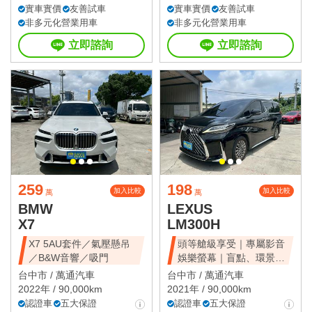
實車實價
友善試車
實車實價
友善試車
非多元化營業用車
非多元化營業用車
立即諮詢
立即諮詢
259
198
加入比較
加入比較
萬
萬
BMW
LEXUS
X7
LM300H
X7 5AU套件／氣壓懸吊
頭等艙級享受｜專屬影音
／B&W音響／吸門
娛樂螢幕｜盲點、環景、
雙電滑門、雙天窗
台中市 /
萬通汽車
台中市 /
萬通汽車
2022年 / 90,000km
2021年 / 90,000km
認證車
五大保證
認證車
五大保證