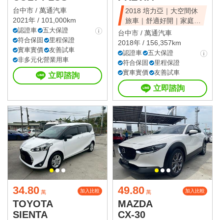
台中市 /
萬通汽車
2018 培力亞｜大空間休
2021年 / 101,000km
旅車｜舒適好開｜家庭首
認證車
五大保證
選｜可全額貸
台中市 /
萬通汽車
符合保固
里程保證
2018年 / 156,357km
實車實價
友善試車
認證車
五大保證
非多元化營業用車
符合保固
里程保證
實車實價
友善試車
立即諮詢
立即諮詢
34.80
49.80
加入比較
加入比較
萬
萬
TOYOTA
MAZDA
SIENTA
CX-30