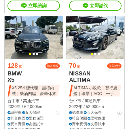
立即諮詢
立即諮詢
128
70
加入比較
加入比較
萬
萬
BMW
NISSAN
X5
ALTIMA
X5 25d 總代理｜黑棕內
ALTIMA 小改款｜智行旗
裝｜柴油四驅｜豪華休旅
艦｜環景｜ACC｜一手美
車
台中市 /
萬通汽車
台中市 /
萬通汽車
2020年 / 62,000km
2022年 / 52,000km
認證車
五大保證
認證車
五大保證
符合保固
里程保證
符合保固
里程保證
實車實價
友善試車
實車實價
友善試車