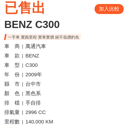
已售出
加入比較
BENZ C300
一手車 實跑里程 實車實價 絕不低價釣魚
車 商
萬通汽車
|
車 款
BENZ
|
車 型
C300
|
年 份
2009年
|
縣 市
台中市
|
顏 色
黑色系
|
排 檔
手自排
|
排氣量
2996 CC
|
里程數
140,000 KM
|