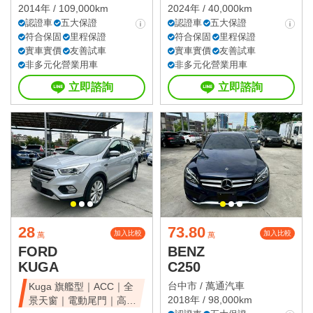
2014年 / 109,000km
2024年 / 40,000km
認證車
五大保證
認證車
五大保證
符合保固
里程保證
符合保固
里程保證
實車實價
友善試車
實車實價
友善試車
非多元化營業用車
非多元化營業用車
立即諮詢
立即諮詢
28
73.80
加入比較
加入比較
萬
萬
FORD
BENZ
KUGA
C250
台中市 /
萬通汽車
Kuga 旗艦型｜ACC｜全
2018年 / 98,000km
景天窗｜電動尾門｜高CP