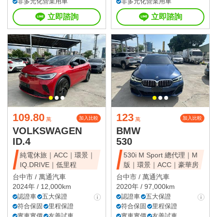
非多元化營業用車
非多元化營業用車
立即諮詢
立即諮詢
109.80
123
加入比較
加入比較
萬
萬
VOLKSWAGEN
BMW
ID.4
530
純電休旅｜ACC｜環景｜
530i M Sport 總代理｜M
IQ.DRIVE｜低里程
版｜環景｜ACC｜豪華房
台中市 /
萬通汽車
台中市 /
萬通汽車
2024年 / 12,000km
2020年 / 97,000km
認證車
五大保證
認證車
五大保證
符合保固
里程保證
符合保固
里程保證
實車實價
友善試車
實車實價
友善試車