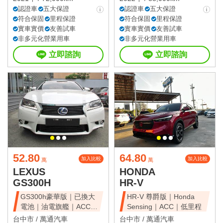
認證車
五大保證
認證車
五大保證
符合保固
里程保證
符合保固
里程保證
實車實價
友善試車
實車實價
友善試車
非多元化營業用車
非多元化營業用車
立即諮詢
立即諮詢
52.80
64.80
加入比較
加入比較
萬
萬
LEXUS
HONDA
GS300H
HR-V
GS300h豪華版｜已換大
HR-V 尊爵版｜Honda
電池｜油電旗艦｜ACC｜
Sensing｜ACC｜低里程
天窗豪華房
台中市 /
萬通汽車
台中市 /
萬通汽車