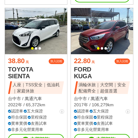
38.80
22.80
加入比較
加入比較
萬
萬
TOYOTA
FORD
SIENTA
KUGA
人座｜TSS安全｜低油耗
渦輪休旅｜大空間｜安全
｜家庭休旅
配備齊全｜超值首選
台中市 /
萬通汽車
台中市 /
萬通汽車
2022年 / 65,372km
2017年 / 106,279km
認證車
五大保證
認證車
五大保證
符合保固
里程保證
符合保固
里程保證
實車實價
友善試車
實車實價
友善試車
非多元化營業用車
非多元化營業用車