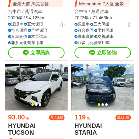
全景天窗 馬克音響
Momentum 7人座 全景天
窗
台中市 /
萬通汽車
台中市 /
萬通汽車
2020年 / 94,125km
2022年 / 71,463km
認證車
五大保證
認證車
五大保證
符合保固
里程保證
符合保固
里程保證
實車實價
友善試車
實車實價
友善試車
非多元化營業用車
非多元化營業用車
立即諮詢
立即諮詢
93.80
119
加入比較
加入比較
萬
萬
HYUNDAI
HYUNDAI
TUCSON
STARIA