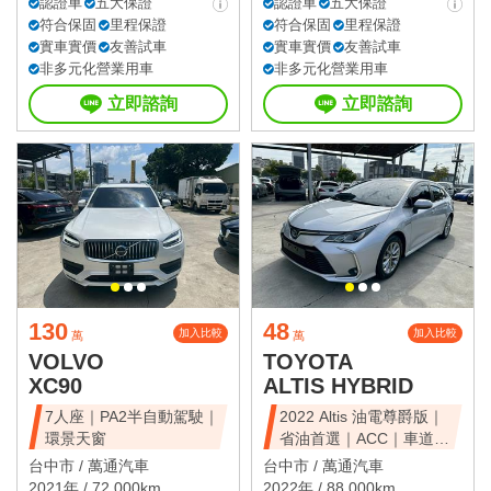
認證車
五大保證
認證車
五大保證
符合保固
里程保證
符合保固
里程保證
實車實價
友善試車
實車實價
友善試車
非多元化營業用車
非多元化營業用車
立即諮詢
立即諮詢
130
48
加入比較
加入比較
萬
萬
VOLVO
TOYOTA
XC90
ALTIS HYBRID
7人座｜PA2半自動駕駛｜
2022 Altis 油電尊爵版｜
環景天窗
省油首選｜ACC｜車道維
持
台中市 /
萬通汽車
台中市 /
萬通汽車
2021年 / 72,000km
2022年 / 88,000km