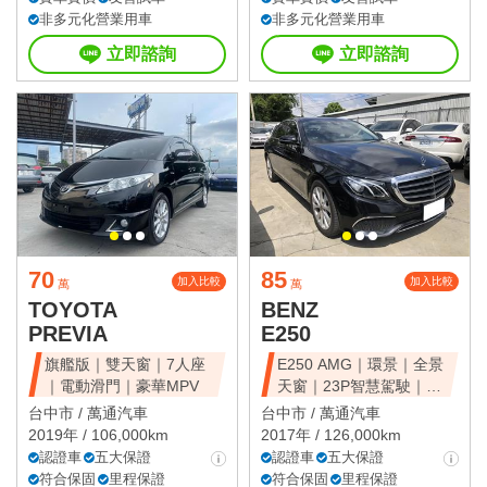
非多元化營業用車
非多元化營業用車
立即諮詢
立即諮詢
70
85
加入比較
加入比較
萬
萬
TOYOTA
BENZ
PREVIA
E250
旗艦版｜雙天窗｜7人座
E250 AMG｜環景｜全景
｜電動滑門｜豪華MPV
天窗｜23P智慧駕駛｜總
代理
台中市 /
萬通汽車
台中市 /
萬通汽車
2019年 / 106,000km
2017年 / 126,000km
認證車
五大保證
認證車
五大保證
符合保固
里程保證
符合保固
里程保證