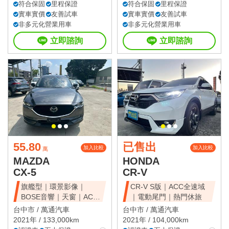
符合保固
里程保證
符合保固
里程保證
實車實價
友善試車
實車實價
友善試車
非多元化營業用車
非多元化營業用車
立即諮詢
立即諮詢
55.80
已售出
加入比較
加入比較
萬
MAZDA
HONDA
CX-5
CR-V
旗艦型｜環景影像｜
CR-V S版｜ACC全速域
BOSE音響｜天窗｜ACC
｜電動尾門｜熱門休旅
全速域｜質感休旅
台中市 /
萬通汽車
台中市 /
萬通汽車
2021年 / 133,000km
2021年 / 104,000km