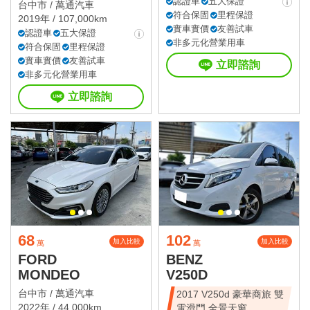
值休旅
認證車
五大保證
台中市 /
萬通汽車
符合保固
里程保證
2019年 / 107,000km
實車實價
友善試車
認證車
五大保證
非多元化營業用車
符合保固
里程保證
實車實價
友善試車
立即諮詢
非多元化營業用車
立即諮詢
68
102
加入比較
加入比較
萬
萬
FORD
BENZ
MONDEO
V250D
台中市 /
萬通汽車
2017 V250d 豪華商旅 雙
2022年 / 44,000km
電滑門 全景天窗