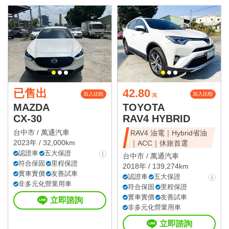
已售出
42.80
加入比較
加入比較
萬
MAZDA
TOYOTA
CX-30
RAV4 HYBRID
台中市 /
萬通汽車
RAV4 油電｜Hybrid省油
2023年 / 32,000km
｜ACC｜休旅首選
認證車
五大保證
台中市 /
萬通汽車
符合保固
里程保證
2018年 / 139,274km
實車實價
友善試車
認證車
五大保證
非多元化營業用車
符合保固
里程保證
實車實價
友善試車
立即諮詢
非多元化營業用車
立即諮詢