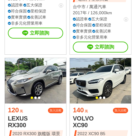
認證車
五大保證
台中市 /
萬通汽車
符合保固
里程保證
2017年 / 126,000km
實車實價
友善試車
認證車
五大保證
非多元化營業用車
符合保固
里程保證
實車實價
友善試車
立即諮詢
非多元化營業用車
立即諮詢
120
140
加入比較
加入比較
萬
萬
LEXUS
VOLVO
RX300
XC90
2020 RX300 旗艦版 環景
2022 XC90 B5