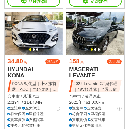
立即諮詢
立即諮詢
34.80
158
加入比較
加入比較
萬
萬
HYUNDAI
MASERATI
KONA
LEVANTE
KONA 勁化型｜小休旅首
2022 Levante GT總代理
選｜ACC｜盲點偵測｜省
｜48V輕油電｜全景天窗
油好開
台中市 /
萬通汽車
台中市 /
萬通汽車
2019年 / 114,434km
2021年 / 51,000km
認證車
五大保證
認證車
五大保證
符合保固
里程保證
符合保固
里程保證
實車實價
友善試車
實車實價
友善試車
非多元化營業用車
非多元化營業用車