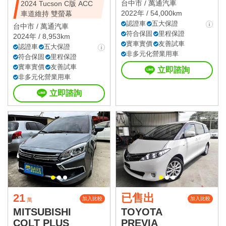
台中市 /
萬通汽車
2024 Tucson C版 ACC
2022年 / 54,000km
車道維持 雙螢幕
認證車
五大保證
台中市 /
萬通汽車
符合保固
里程保證
2024年 / 8,953km
實車實價
友善試車
認證車
五大保證
非多元化營業用車
符合保固
里程保證
實車實價
友善試車
立即諮詢
非多元化營業用車
立即諮詢
21
已售出
加入比較
加入比較
萬
MITSUBISHI
TOYOTA
COLT PLUS
PREVIA