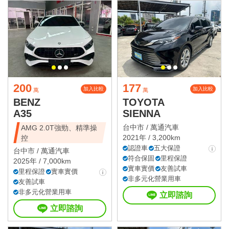
200
177
加入比較
加入比較
萬
萬
BENZ
TOYOTA
A35
SIENNA
台中市 /
萬通汽車
AMG 2.0T強勁、精準操
2021年 / 3,200km
控
認證車
五大保證
台中市 /
萬通汽車
符合保固
里程保證
2025年 / 7,000km
實車實價
友善試車
里程保證
實車實價
非多元化營業用車
友善試車
非多元化營業用車
立即諮詢
立即諮詢