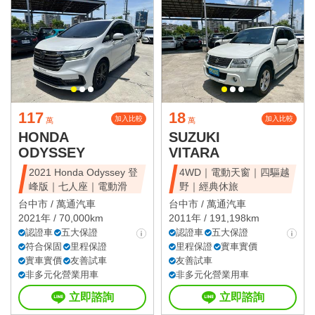
117
18
加入比較
加入比較
萬
萬
HONDA
SUZUKI
ODYSSEY
VITARA
2021 Honda Odyssey 登
4WD｜電動天窗｜四驅越
峰版｜七人座｜電動滑
野｜經典休旅
台中市 /
萬通汽車
台中市 /
萬通汽車
2021年 / 70,000km
2011年 / 191,198km
認證車
五大保證
認證車
五大保證
符合保固
里程保證
里程保證
實車實價
實車實價
友善試車
友善試車
非多元化營業用車
非多元化營業用車
立即諮詢
立即諮詢