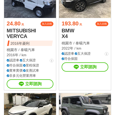
24.80
193.80
加入比較
加入比較
萬
萬
MITSUBISHI
BMW
VERYCA
X4
桃園市 /
泰暘汽車
2016年菱利
2022年 / km
桃園市 /
泰暘汽車
認證車
五大保證
2016年 / km
符合保固
認證車
五大保證
符合保固
里程保證
立即諮詢
實車實價
友善試車
非多元化營業用車
立即諮詢