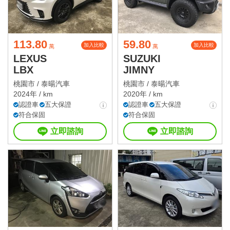
113.80
59.80
加入比較
加入比較
萬
萬
LEXUS
SUZUKI
LBX
JIMNY
桃園市 /
泰暘汽車
桃園市 /
泰暘汽車
2024年 / km
2020年 / km
認證車
五大保證
認證車
五大保證
符合保固
符合保固
立即諮詢
立即諮詢