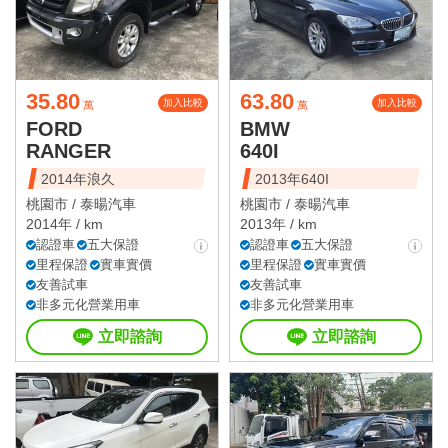
35.80
63.80
加入比較
加入比較
萬
萬
FORD
BMW
RANGER
640I
2014年浪久
2013年640I
桃園市 /
泰暘汽車
桃園市 /
泰暘汽車
2014年 / km
2013年 / km
認證車
五大保證
認證車
五大保證
里程保證
實車實價
里程保證
實車實價
友善試車
友善試車
非多元化營業用車
非多元化營業用車
立即諮詢
立即諮詢