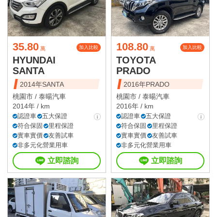
35.80
108.80
加入比較
加入比較
萬
萬
HYUNDAI
TOYOTA
SANTA
PRADO
2014年SANTA
2016年PRADO
桃園市 /
泰暘汽車
桃園市 /
泰暘汽車
2014年 / km
2016年 / km
認證車
五大保證
認證車
五大保證
符合保固
里程保證
符合保固
里程保證
實車實價
友善試車
實車實價
友善試車
非多元化營業用車
非多元化營業用車
立即諮詢
立即諮詢