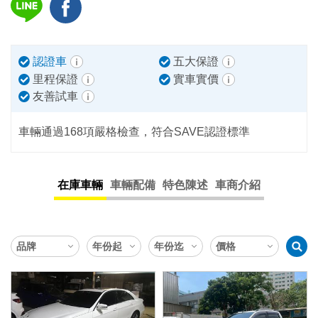
認證車
五大保證
里程保證
實車實價
友善試車
車輛通過168項嚴格檢查，符合SAVE認證標準
在庫車輛
車輛配備
特色陳述
車商介紹