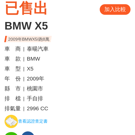
已售出
加入比較
BMW X5
2009年BMWX5I跑8萬
車 商
泰暘汽車
|
車 款
BMW
|
車 型
X5
|
年 份
2009年
|
縣 市
桃園市
|
排 檔
手自排
|
排氣量
2996 CC
|
查看認證查定書