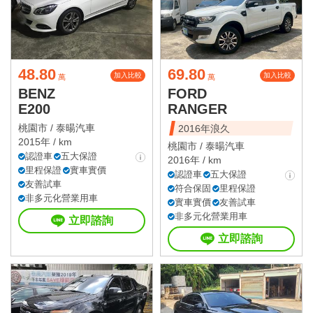
48.80
69.80
加入比較
加入比較
萬
萬
BENZ
FORD
E200
RANGER
桃園市 /
泰暘汽車
2016年浪久
2015年 / km
桃園市 /
泰暘汽車
認證車
五大保證
2016年 / km
里程保證
實車實價
認證車
五大保證
友善試車
符合保固
里程保證
非多元化營業用車
實車實價
友善試車
非多元化營業用車
立即諮詢
立即諮詢