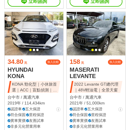
立即諮詢
立即諮詢
34.80
158
加入比較
加入比較
萬
萬
HYUNDAI
MASERATI
KONA
LEVANTE
KONA 勁化型｜小休旅首
2022 Levante GT總代理
選｜ACC｜盲點偵測｜省
｜48V輕油電｜全景天窗
油好開
台中市 /
萬通汽車
台中市 /
萬通汽車
2019年 / 114,434km
2021年 / 51,000km
認證車
五大保證
認證車
五大保證
符合保固
里程保證
符合保固
里程保證
實車實價
友善試車
實車實價
友善試車
非多元化營業用車
非多元化營業用車