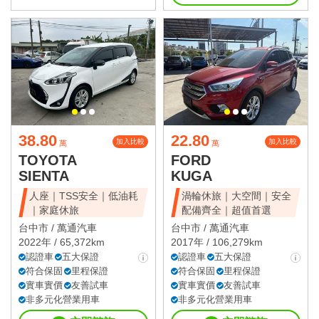
38.80
22.80
加入比較
加入比較
萬
萬
TOYOTA
FORD
SIENTA
KUGA
人座｜TSS安全｜低油耗
渦輪休旅｜大空間｜安全
｜家庭休旅
配備齊全｜超值首選
台中市 /
萬通汽車
台中市 /
萬通汽車
2022年 / 65,372km
2017年 / 106,279km
認證車
五大保證
認證車
五大保證
符合保固
里程保證
符合保固
里程保證
實車實價
友善試車
實車實價
友善試車
非多元化營業用車
非多元化營業用車