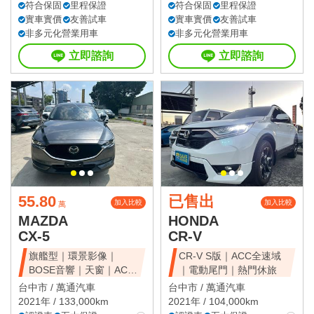
符合保固
里程保證
符合保固
里程保證
實車實價
友善試車
實車實價
友善試車
非多元化營業用車
非多元化營業用車
立即諮詢
立即諮詢
55.80
已售出
加入比較
加入比較
萬
MAZDA
HONDA
CX-5
CR-V
旗艦型｜環景影像｜
CR-V S版｜ACC全速域
BOSE音響｜天窗｜ACC
｜電動尾門｜熱門休旅
全速域｜質感休旅
台中市 /
萬通汽車
台中市 /
萬通汽車
2021年 / 133,000km
2021年 / 104,000km