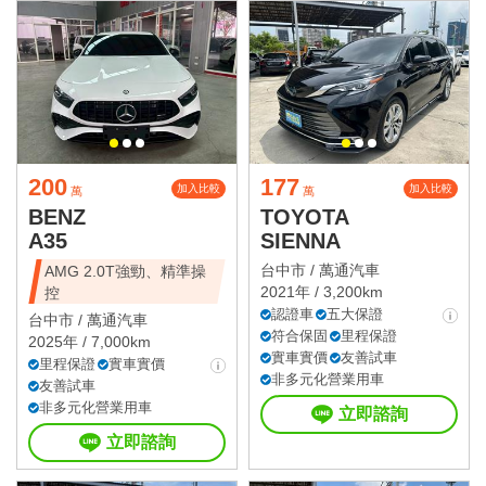
200
177
加入比較
加入比較
萬
萬
BENZ
TOYOTA
A35
SIENNA
台中市 /
萬通汽車
AMG 2.0T強勁、精準操
2021年 / 3,200km
控
認證車
五大保證
台中市 /
萬通汽車
符合保固
里程保證
2025年 / 7,000km
實車實價
友善試車
里程保證
實車實價
非多元化營業用車
友善試車
非多元化營業用車
立即諮詢
立即諮詢