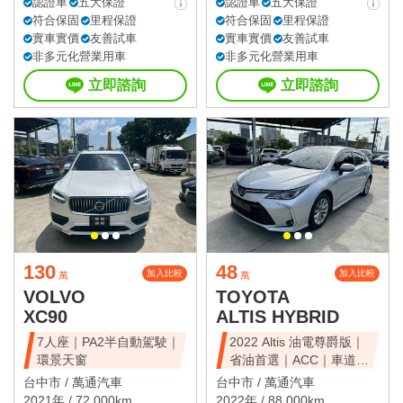
認證車
五大保證
認證車
五大保證
符合保固
里程保證
符合保固
里程保證
實車實價
友善試車
實車實價
友善試車
非多元化營業用車
非多元化營業用車
立即諮詢
立即諮詢
130
48
加入比較
加入比較
萬
萬
VOLVO
TOYOTA
XC90
ALTIS HYBRID
7人座｜PA2半自動駕駛｜
2022 Altis 油電尊爵版｜
環景天窗
省油首選｜ACC｜車道維
持
台中市 /
萬通汽車
台中市 /
萬通汽車
2021年 / 72,000km
2022年 / 88,000km