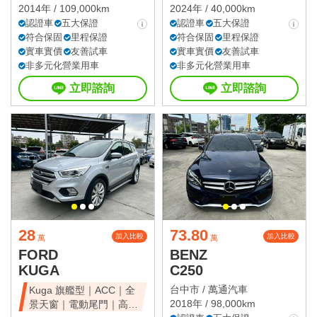
2014年 / 109,000km
2024年 / 40,000km
認證車
五大保證
認證車
五大保證
符合保固
里程保證
符合保固
里程保證
實車實價
友善試車
實車實價
友善試車
非多元化營業用車
非多元化營業用車
立即諮詢
立即諮詢
28
73.80
加入比較
加入比較
萬
萬
FORD
BENZ
KUGA
C250
台中市 /
萬通汽車
Kuga 旗艦型｜ACC｜全
2018年 / 98,000km
景天窗｜電動尾門｜高CP