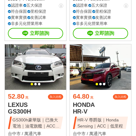
認證車
五大保證
認證車
五大保證
符合保固
里程保證
符合保固
里程保證
實車實價
友善試車
實車實價
友善試車
非多元化營業用車
非多元化營業用車
立即諮詢
立即諮詢
52.80
64.80
加入比較
加入比較
萬
萬
LEXUS
HONDA
GS300H
HR-V
GS300h豪華版｜已換大
HR-V 尊爵版｜Honda
電池｜油電旗艦｜ACC｜
Sensing｜ACC｜低里程
天窗豪華房
台中市 /
萬通汽車
台中市 /
萬通汽車