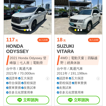
117
18
加入比較
加入比較
萬
萬
HONDA
SUZUKI
ODYSSEY
VITARA
2021 Honda Odyssey 登
4WD｜電動天窗｜四驅越
峰版｜七人座｜電動滑
野｜經典休旅
台中市 /
萬通汽車
台中市 /
萬通汽車
2021年 / 70,000km
2011年 / 191,198km
認證車
五大保證
認證車
五大保證
符合保固
里程保證
里程保證
實車實價
實車實價
友善試車
友善試車
非多元化營業用車
非多元化營業用車
立即諮詢
立即諮詢