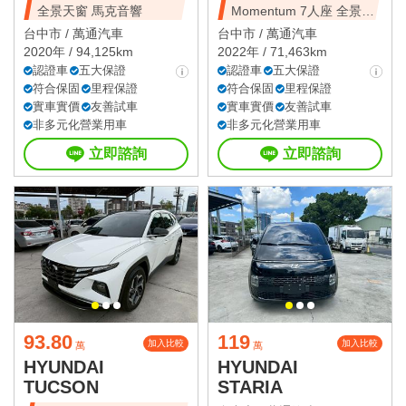
全景天窗 馬克音響
Momentum 7人座 全景天
窗
台中市 /
萬通汽車
台中市 /
萬通汽車
2020年 / 94,125km
2022年 / 71,463km
認證車
五大保證
認證車
五大保證
符合保固
里程保證
符合保固
里程保證
實車實價
友善試車
實車實價
友善試車
非多元化營業用車
非多元化營業用車
立即諮詢
立即諮詢
93.80
119
加入比較
加入比較
萬
萬
HYUNDAI
HYUNDAI
TUCSON
STARIA