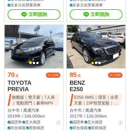
非多元化營業用車
非多元化營業用車
立即諮詢
立即諮詢
70
85
加入比較
加入比較
萬
萬
TOYOTA
BENZ
PREVIA
E250
旗艦版｜雙天窗｜7人座
E250 AMG｜環景｜全景
｜電動滑門｜豪華MPV
天窗｜23P智慧駕駛｜總
代理
台中市 /
萬通汽車
台中市 /
萬通汽車
2019年 / 106,000km
2017年 / 126,000km
認證車
五大保證
認證車
五大保證
符合保固
里程保證
符合保固
里程保證