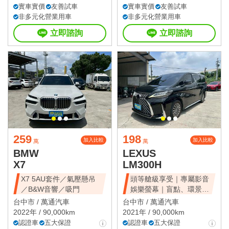
實車實價
友善試車
實車實價
友善試車
非多元化營業用車
非多元化營業用車
立即諮詢
立即諮詢
259
198
加入比較
加入比較
萬
萬
BMW
LEXUS
X7
LM300H
X7 5AU套件／氣壓懸吊
頭等艙級享受｜專屬影音
／B&W音響／吸門
娛樂螢幕｜盲點、環景、
雙電滑門、雙天窗
台中市 /
萬通汽車
台中市 /
萬通汽車
2022年 / 90,000km
2021年 / 90,000km
認證車
五大保證
認證車
五大保證