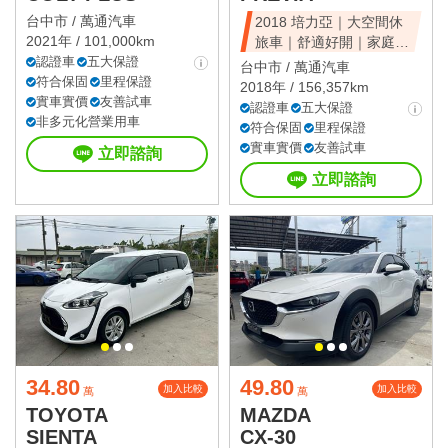
台中市 /
萬通汽車
2018 培力亞｜大空間休
2021年 / 101,000km
旅車｜舒適好開｜家庭首
認證車
五大保證
選｜可全額貸
台中市 /
萬通汽車
符合保固
里程保證
2018年 / 156,357km
實車實價
友善試車
認證車
五大保證
非多元化營業用車
符合保固
里程保證
實車實價
友善試車
立即諮詢
立即諮詢
34.80
49.80
加入比較
加入比較
萬
萬
TOYOTA
MAZDA
SIENTA
CX-30