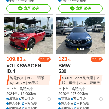
非多元化營業用車
非多元化營業用車
立即諮詢
立即諮詢
109.80
123
加入比較
加入比較
萬
萬
VOLKSWAGEN
BMW
ID.4
530
純電休旅｜ACC｜環景｜
530i M Sport 總代理｜M
IQ.DRIVE｜低里程
版｜環景｜ACC｜豪華房
台中市 /
萬通汽車
台中市 /
萬通汽車
2024年 / 12,000km
2020年 / 97,000km
認證車
五大保證
認證車
五大保證
符合保固
里程保證
符合保固
里程保證
實車實價
友善試車
實車實價
友善試車