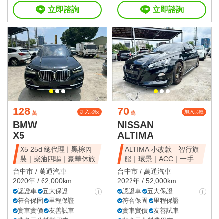
立即諮詢
立即諮詢
128
70
加入比較
加入比較
萬
萬
BMW
NISSAN
X5
ALTIMA
X5 25d 總代理｜黑棕內
ALTIMA 小改款｜智行旗
裝｜柴油四驅｜豪華休旅
艦｜環景｜ACC｜一手美
車
台中市 /
萬通汽車
台中市 /
萬通汽車
2020年 / 62,000km
2022年 / 52,000km
認證車
五大保證
認證車
五大保證
符合保固
里程保證
符合保固
里程保證
實車實價
友善試車
實車實價
友善試車