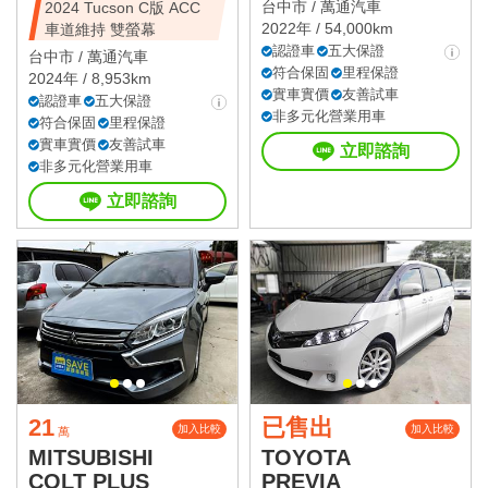
台中市 /
萬通汽車
2024 Tucson C版 ACC
2022年 / 54,000km
車道維持 雙螢幕
認證車
五大保證
台中市 /
萬通汽車
符合保固
里程保證
2024年 / 8,953km
實車實價
友善試車
認證車
五大保證
非多元化營業用車
符合保固
里程保證
實車實價
友善試車
立即諮詢
非多元化營業用車
立即諮詢
21
已售出
加入比較
加入比較
萬
MITSUBISHI
TOYOTA
COLT PLUS
PREVIA