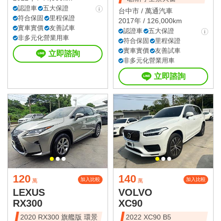
認證車
五大保證
台中市 /
萬通汽車
符合保固
里程保證
2017年 / 126,000km
實車實價
友善試車
認證車
五大保證
非多元化營業用車
符合保固
里程保證
實車實價
友善試車
立即諮詢
非多元化營業用車
立即諮詢
120
140
加入比較
加入比較
萬
萬
LEXUS
VOLVO
RX300
XC90
2020 RX300 旗艦版 環景
2022 XC90 B5