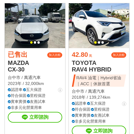
已售出
42.80
加入比較
加入比較
萬
MAZDA
TOYOTA
CX-30
RAV4 HYBRID
台中市 /
萬通汽車
RAV4 油電｜Hybrid省油
2023年 / 32,000km
｜ACC｜休旅首選
認證車
五大保證
台中市 /
萬通汽車
符合保固
里程保證
2018年 / 139,274km
實車實價
友善試車
認證車
五大保證
非多元化營業用車
符合保固
里程保證
實車實價
友善試車
立即諮詢
非多元化營業用車
立即諮詢