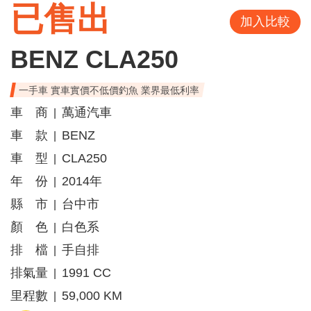
已售出
加入比較
BENZ CLA250
一手車 實車實價不低價釣魚 業界最低利率
車 商
萬通汽車
|
車 款
BENZ
|
車 型
CLA250
|
年 份
2014年
|
縣 市
台中市
|
顏 色
白色系
|
排 檔
手自排
|
排氣量
1991 CC
|
里程數
59,000 KM
|