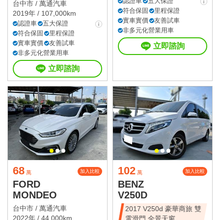
值休旅
認證車
五大保證
台中市 /
萬通汽車
符合保固
里程保證
2019年 / 107,000km
實車實價
友善試車
認證車
五大保證
非多元化營業用車
符合保固
里程保證
實車實價
友善試車
立即諮詢
非多元化營業用車
立即諮詢
68
102
加入比較
加入比較
萬
萬
FORD
BENZ
MONDEO
V250D
台中市 /
萬通汽車
2017 V250d 豪華商旅 雙
2022年 / 44,000km
電滑門 全景天窗