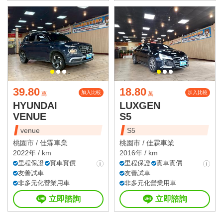
39.80
18.80
加入比較
加入比較
萬
萬
HYUNDAI
LUXGEN
VENUE
S5
venue
S5
桃園市 /
佳霖車業
桃園市 /
佳霖車業
2022年 / km
2016年 / km
里程保證
實車實價
里程保證
實車實價
友善試車
友善試車
非多元化營業用車
非多元化營業用車
立即諮詢
立即諮詢