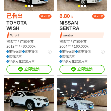
已售出
6.80
加入比較
加入比較
萬
TOYOTA
NISSAN
WISH
SENTRA
WISH
sentra
桃園市 /
佳霖車業
桃園市 /
佳霖車業
2012年 / 480,000km
2004年 / 160,000km
里程保證
實車實價
里程保證
實車實價
友善試車
友善試車
非多元化營業用車
非多元化營業用車
立即諮詢
立即諮詢