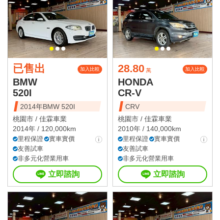
已售出
28.80
加入比較
加入比較
萬
BMW
HONDA
520I
CR-V
2014年BMW 520I
CRV
桃園市 /
佳霖車業
桃園市 /
佳霖車業
2014年 / 120,000km
2010年 / 140,000km
里程保證
實車實價
里程保證
實車實價
友善試車
友善試車
非多元化營業用車
非多元化營業用車
立即諮詢
立即諮詢