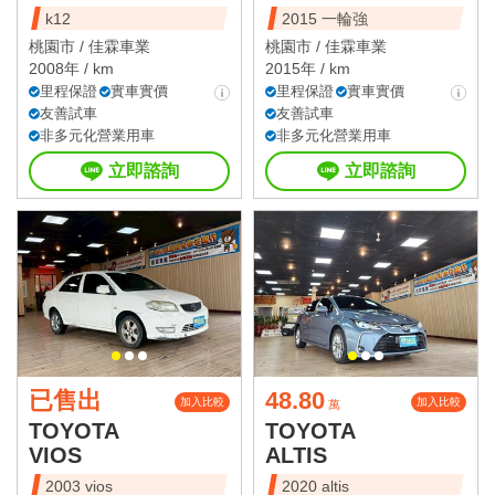
k12
2015 一輪強
桃園市 /
佳霖車業
桃園市 /
佳霖車業
2008年 / km
2015年 / km
里程保證
實車實價
里程保證
實車實價
友善試車
友善試車
非多元化營業用車
非多元化營業用車
立即諮詢
立即諮詢
已售出
48.80
加入比較
加入比較
萬
TOYOTA
TOYOTA
VIOS
ALTIS
2003 vios
2020 altis