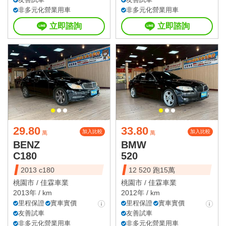
非多元化營業用車
非多元化營業用車
立即諮詢
立即諮詢
29.80
33.80
加入比較
加入比較
萬
萬
BENZ
BMW
C180
520
2013 c180
12 520 跑15萬
桃園市 /
佳霖車業
桃園市 /
佳霖車業
2013年 / km
2012年 / km
里程保證
實車實價
里程保證
實車實價
友善試車
友善試車
非多元化營業用車
非多元化營業用車