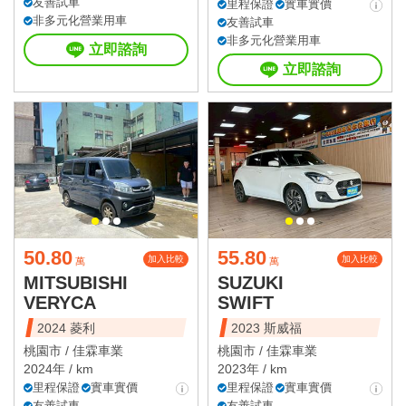
友善試車
里程保證
實車實價
非多元化營業用車
友善試車
非多元化營業用車
立即諮詢
立即諮詢
50.80
55.80
加入比較
加入比較
萬
萬
MITSUBISHI
SUZUKI
VERYCA
SWIFT
2024 菱利
2023 斯威福
桃園市 /
佳霖車業
桃園市 /
佳霖車業
2024年 / km
2023年 / km
里程保證
實車實價
里程保證
實車實價
友善試車
友善試車