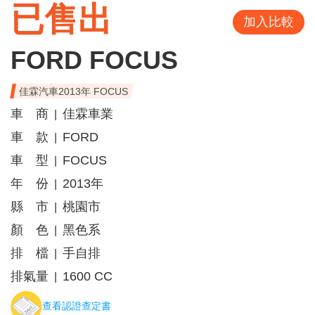
已售出
加入比較
FORD FOCUS
佳霖汽車2013年 FOCUS
車 商
佳霖車業
|
車 款
FORD
|
車 型
FOCUS
|
年 份
2013年
|
縣 市
桃園市
|
顏 色
黑色系
|
排 檔
手自排
|
排氣量
1600 CC
|
查看認證查定書