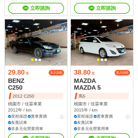
立即諮詢
立即諮詢
29.80
38.80
加入比較
加入比較
萬
萬
BENZ
MAZDA
C250
MAZDA 5
2012 C250
馬5
桃園市 /
佳霖車業
桃園市 /
佳霖車業
2012年 / km
2015年 / km
里程保證
實車實價
里程保證
實車實價
友善試車
友善試車
非多元化營業用車
非多元化營業用車