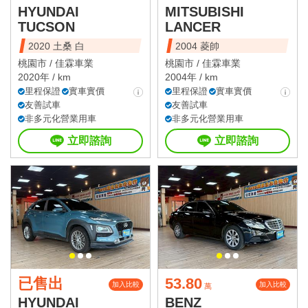
HYUNDAI
MITSUBISHI
TUCSON
LANCER
2020 土桑 白
2004 菱帥
桃園市 /
佳霖車業
桃園市 /
佳霖車業
2020年 / km
2004年 / km
里程保證
實車實價
里程保證
實車實價
友善試車
友善試車
非多元化營業用車
非多元化營業用車
立即諮詢
立即諮詢
已售出
53.80
加入比較
加入比較
萬
HYUNDAI
BENZ