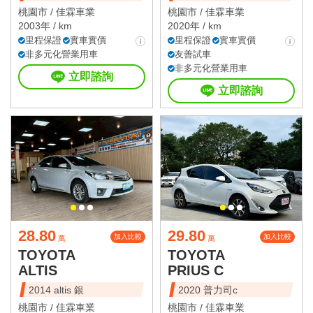
桃園市 /
佳霖車業
桃園市 /
佳霖車業
2003年 / km
2020年 / km
里程保證
實車實價
里程保證
實車實價
非多元化營業用車
友善試車
非多元化營業用車
立即諮詢
立即諮詢
28.80
29.80
加入比較
加入比較
萬
萬
TOYOTA
TOYOTA
ALTIS
PRIUS C
2014 altis 銀
2020 普力司c
桃園市 /
佳霖車業
桃園市 /
佳霖車業