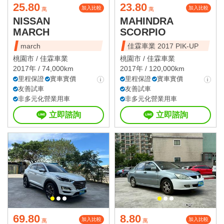
25.80
23.80
加入比較
加入比較
萬
萬
NISSAN
MAHINDRA
MARCH
SCORPIO
march
佳霖車業 2017 PIK-UP
桃園市 /
佳霖車業
桃園市 /
佳霖車業
2017年 / 74,000km
2017年 / 120,000km
里程保證
實車實價
里程保證
實車實價
友善試車
友善試車
非多元化營業用車
非多元化營業用車
立即諮詢
立即諮詢
69.80
8.80
加入比較
加入比較
萬
萬