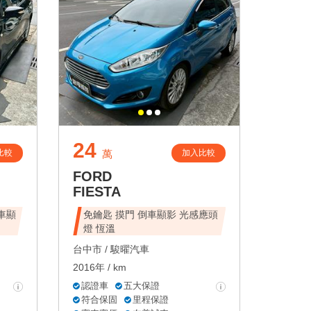
24
比較
加入比較
萬
FORD
FIESTA
倒車顯
免鑰匙 摸門 倒車顯影 光感應頭
燈 恆溫
台中市 /
駿曜汽車
2016年 / km
認證車
五大保證
符合保固
里程保證