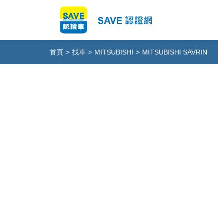
首頁
>
找車
>
MITSUBISHI
>
MITSUBISHI SAVRIN