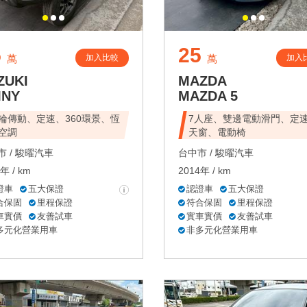
5
25
加入比較
加入
萬
萬
ZUKI
MAZDA
MNY
MAZDA 5
輪傳動、定速、360環景、恆
7人座、雙邊電動滑門、定
空調
天窗、電動椅
 /
駿曜汽車
台中市 /
駿曜汽車
年 / km
2014年 / km
證車
五大保證
認證車
五大保證
合保固
里程保證
符合保固
里程保證
車實價
友善試車
實車實價
友善試車
多元化營業用車
非多元化營業用車