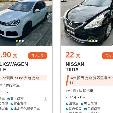
.90
22
加入比較
加入
萬
萬
LKSWAGEN
NISSAN
LF
TIIDA
-Line頭燈R-Line大包 定速
Ikey 摸門 定速 雙區恆溫 
影
 /
駿曜汽車
台中市 /
駿曜汽車
年 / km
2014年 / km
證車
五大保證
程保證
實車實價
認證車
五大保證
善試車
非多元化營業用車
符合保固
里程保證