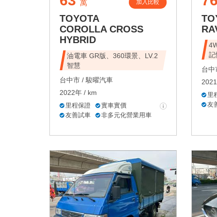
63
7
加入比較
萬
TOYOTA
TO
COROLLA CROSS
RA
HYBRID
4
記
油電車 GR版、360環景、LV.2
智慧
台中市
台中市 /
駿曜汽車
2021
2022年 / km
里
友
里程保證
實車實價
友善試車
非多元化營業用車