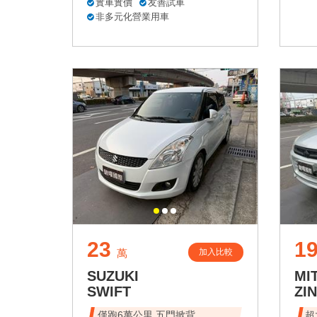
實車實價
友善試車
非多元化營業用車
23
1
加入比較
萬
SUZUKI
MI
SWIFT
ZI
僅跑6萬公里 五門掀背
超