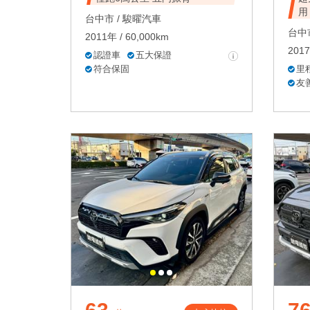
用
台中市 /
駿曜汽車
台中市
2011年 / 60,000km
2017
認證車
五大保證
符合保固
里
友