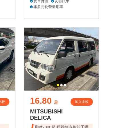
實車實價
友善試車
非多元化營業用車
16.80
比較
加入比較
萬
MITSUBISHI
DELICA
速、
月繳2800起 輕鬆擁有你的工啜