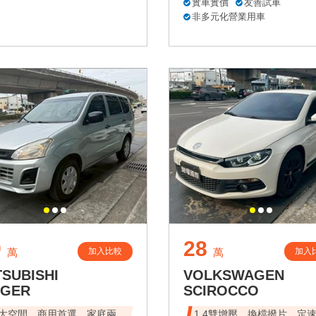
實車實價
友善試車
非多元化營業用車
9
28
加入比較
加入
萬
萬
TSUBISHI
VOLKSWAGEN
NGER
SCIROCCO
大空間，商用首選，家庭兩
1.4雙增壓、換檔撥片、定