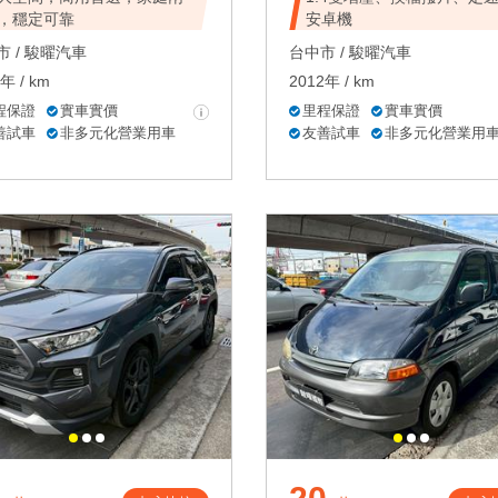
，穩定可靠
安卓機
 /
駿曜汽車
台中市 /
駿曜汽車
年 / km
2012年 / km
程保證
實車實價
里程保證
實車實價
善試車
非多元化營業用車
友善試車
非多元化營業用