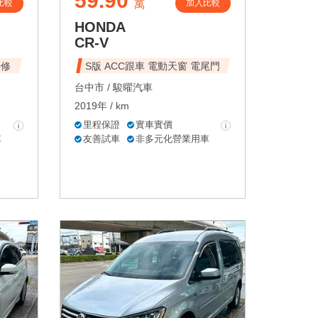
59.90
比較
加入比較
萬
HONDA
CR-V
待修
S版 ACC跟車 電動天窗 電尾門
台中市 /
駿曜汽車
2019年 / km
里程保證
實車實價
車
友善試車
非多元化營業用車