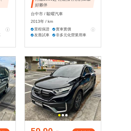
好夥伴
台中市 /
駿曜汽車
2013年 / km
里程保證
實車實價
車
友善試車
非多元化營業用車