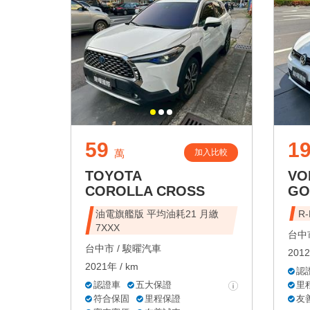
59
19
加入比較
萬
TOYOTA
VO
COROLLA CROSS
GO
油電旗艦版 平均油耗21 月繳
R
7XXX
台中市
台中市 /
駿曜汽車
2012
2021年 / km
認
認證車
五大保證
里
符合保固
里程保證
友