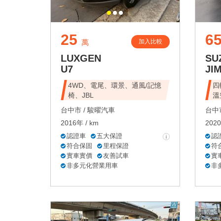
25
6
加入比較
萬
LUXGEN
SU
U7
JI
4WD、電尾、環景、通風/記憶
四
椅、JBL
溫
台中市 /
駿曜汽車
台中市
2016年 / km
2020
認證車
五大保證
認
符合保固
里程保證
符
實車實價
友善試車
實
非多元化營業用車
非