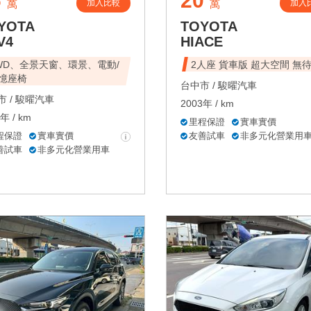
6
20
加入比較
加入
萬
萬
YOTA
TOYOTA
V4
HIACE
WD、全景天窗、環景、電動/
2人座 貨車版 超大空間 無
憶座椅
台中市 /
駿曜汽車
 /
駿曜汽車
2003年 / km
年 / km
里程保證
實車實價
程保證
實車實價
友善試車
非多元化營業用
善試車
非多元化營業用車