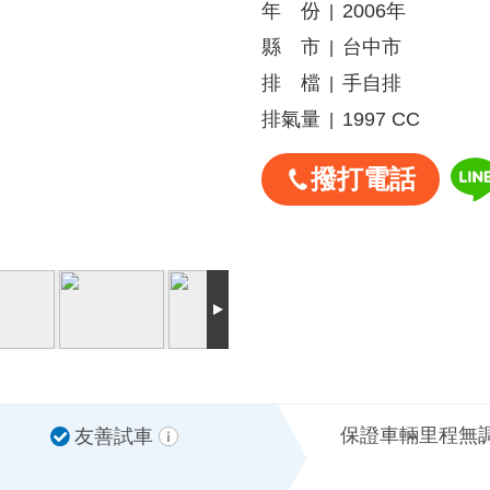
年 份
2006年
|
縣 市
台中市
|
排 檔
手自排
|
排氣量
1997 CC
|
撥打電話
保證車輛里程無
友善試車