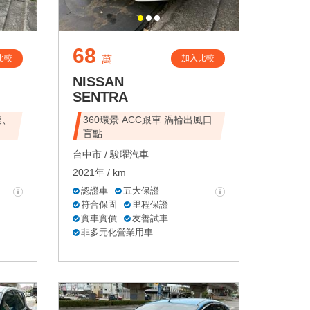
68
比較
加入比較
萬
NISSAN
SENTRA
速、
360環景 ACC跟車 渦輪出風口
盲點
台中市 /
駿曜汽車
2021年 / km
認證車
五大保證
符合保固
里程保證
實車實價
友善試車
非多元化營業用車