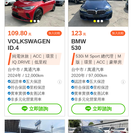
109.80
123
加入比較
加入比較
萬
萬
VOLKSWAGEN
BMW
ID.4
530
純電休旅｜ACC｜環景｜
530i M Sport 總代理｜M
IQ.DRIVE｜低里程
版｜環景｜ACC｜豪華房
台中市 /
萬通汽車
台中市 /
萬通汽車
2024年 / 12,000km
2020年 / 97,000km
認證車
五大保證
認證車
五大保證
符合保固
里程保證
符合保固
里程保證
實車實價
友善試車
實車實價
友善試車
非多元化營業用車
非多元化營業用車
立即諮詢
立即諮詢