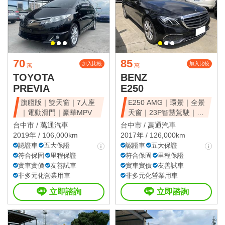
70
85
加入比較
加入比較
萬
萬
TOYOTA
BENZ
PREVIA
E250
旗艦版｜雙天窗｜7人座
E250 AMG｜環景｜全景
｜電動滑門｜豪華MPV
天窗｜23P智慧駕駛｜總
代理
台中市 /
萬通汽車
台中市 /
萬通汽車
2019年 / 106,000km
2017年 / 126,000km
認證車
五大保證
認證車
五大保證
符合保固
里程保證
符合保固
里程保證
實車實價
友善試車
實車實價
友善試車
非多元化營業用車
非多元化營業用車
立即諮詢
立即諮詢