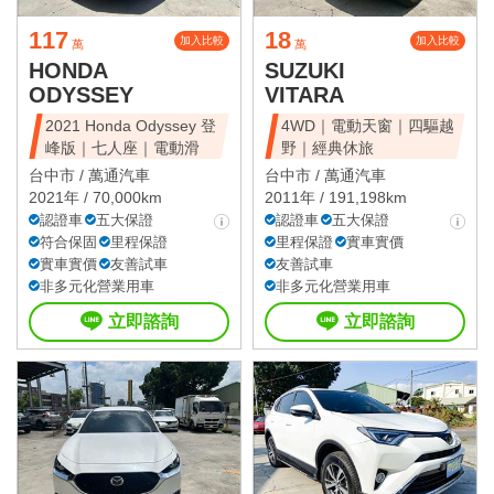
117
18
加入比較
加入比較
萬
萬
HONDA
SUZUKI
ODYSSEY
VITARA
2021 Honda Odyssey 登
4WD｜電動天窗｜四驅越
峰版｜七人座｜電動滑
野｜經典休旅
台中市 /
萬通汽車
台中市 /
萬通汽車
2021年 / 70,000km
2011年 / 191,198km
認證車
五大保證
認證車
五大保證
符合保固
里程保證
里程保證
實車實價
實車實價
友善試車
友善試車
非多元化營業用車
非多元化營業用車
立即諮詢
立即諮詢