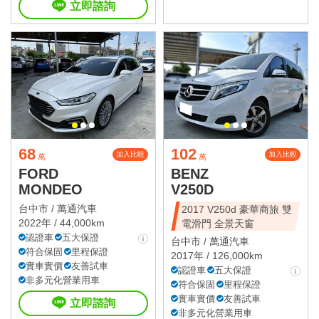
立即諮詢
68
102
加入比較
加入比較
萬
萬
FORD
BENZ
MONDEO
V250D
台中市 /
萬通汽車
2017 V250d 豪華商旅 雙
2022年 / 44,000km
電滑門 全景天窗
認證車
五大保證
台中市 /
萬通汽車
符合保固
里程保證
2017年 / 126,000km
實車實價
友善試車
認證車
五大保證
非多元化營業用車
符合保固
里程保證
實車實價
友善試車
立即諮詢
非多元化營業用車