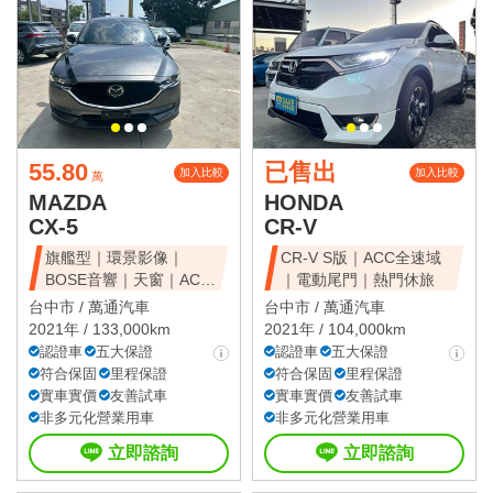
55.80
已售出
加入比較
加入比較
萬
MAZDA
HONDA
CX-5
CR-V
旗艦型｜環景影像｜
CR-V S版｜ACC全速域
BOSE音響｜天窗｜ACC
｜電動尾門｜熱門休旅
全速域｜質感休旅
台中市 /
萬通汽車
台中市 /
萬通汽車
2021年 / 133,000km
2021年 / 104,000km
認證車
五大保證
認證車
五大保證
符合保固
里程保證
符合保固
里程保證
實車實價
友善試車
實車實價
友善試車
非多元化營業用車
非多元化營業用車
立即諮詢
立即諮詢