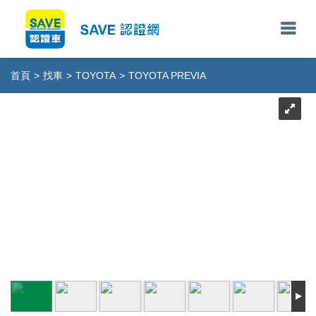
首頁
>
找車
>
TOYOTA
>
TOYOTA PREVIA