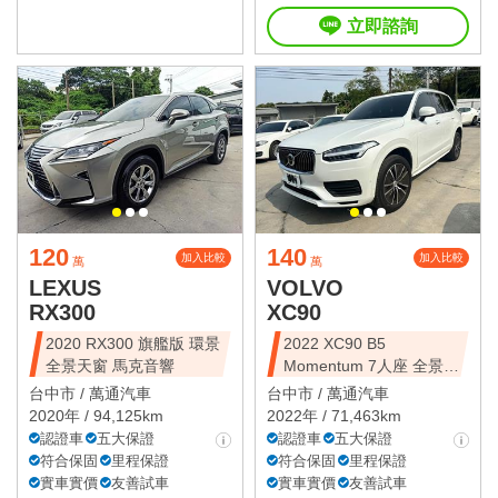
立即諮詢
120
140
加入比較
加入比較
萬
萬
LEXUS
VOLVO
RX300
XC90
2020 RX300 旗艦版 環景
2022 XC90 B5
全景天窗 馬克音響
Momentum 7人座 全景天
窗
台中市 /
萬通汽車
台中市 /
萬通汽車
2020年 / 94,125km
2022年 / 71,463km
認證車
五大保證
認證車
五大保證
符合保固
里程保證
符合保固
里程保證
實車實價
友善試車
實車實價
友善試車