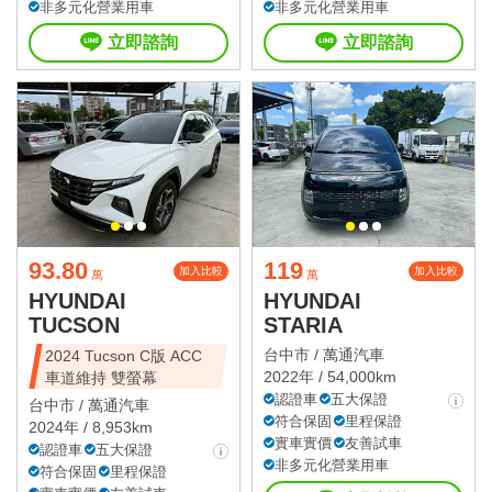
非多元化營業用車
非多元化營業用車
立即諮詢
立即諮詢
93.80
119
加入比較
加入比較
萬
萬
HYUNDAI
HYUNDAI
TUCSON
STARIA
台中市 /
萬通汽車
2024 Tucson C版 ACC
2022年 / 54,000km
車道維持 雙螢幕
認證車
五大保證
台中市 /
萬通汽車
符合保固
里程保證
2024年 / 8,953km
實車實價
友善試車
認證車
五大保證
非多元化營業用車
符合保固
里程保證