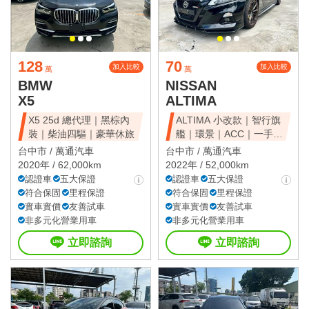
128
70
加入比較
加入比較
萬
萬
BMW
NISSAN
X5
ALTIMA
X5 25d 總代理｜黑棕內
ALTIMA 小改款｜智行旗
裝｜柴油四驅｜豪華休旅
艦｜環景｜ACC｜一手美
車
台中市 /
萬通汽車
台中市 /
萬通汽車
2020年 / 62,000km
2022年 / 52,000km
認證車
五大保證
認證車
五大保證
符合保固
里程保證
符合保固
里程保證
實車實價
友善試車
實車實價
友善試車
非多元化營業用車
非多元化營業用車
立即諮詢
立即諮詢