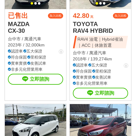
已售出
42.80
加入比較
加入比較
萬
MAZDA
TOYOTA
CX-30
RAV4 HYBRID
台中市 /
萬通汽車
RAV4 油電｜Hybrid省油
2023年 / 32,000km
｜ACC｜休旅首選
認證車
五大保證
台中市 /
萬通汽車
符合保固
里程保證
2018年 / 139,274km
實車實價
友善試車
認證車
五大保證
非多元化營業用車
符合保固
里程保證
實車實價
友善試車
立即諮詢
非多元化營業用車
立即諮詢