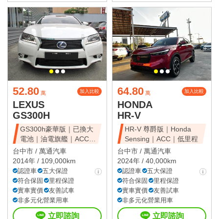
52.80
64.80
加入比較
加入比較
萬
萬
LEXUS
HONDA
GS300H
HR-V
GS300h豪華版｜已換大
HR-V 尊爵版｜Honda
電池｜油電旗艦｜ACC｜
Sensing｜ACC｜低里程
天窗豪華房
台中市 /
萬通汽車
台中市 /
萬通汽車
2014年 / 109,000km
2024年 / 40,000km
認證車
五大保證
認證車
五大保證
符合保固
里程保證
符合保固
里程保證
實車實價
友善試車
實車實價
友善試車
非多元化營業用車
非多元化營業用車
立即諮詢
立即諮詢