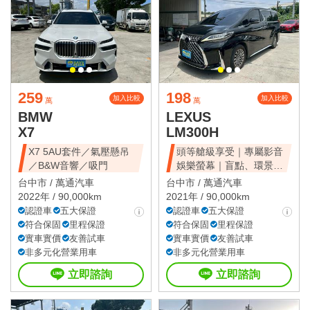
259
198
加入比較
加入比較
萬
萬
BMW
LEXUS
X7
LM300H
X7 5AU套件／氣壓懸吊
頭等艙級享受｜專屬影音
／B&W音響／吸門
娛樂螢幕｜盲點、環景、
雙電滑門、雙天窗
台中市 /
萬通汽車
台中市 /
萬通汽車
2022年 / 90,000km
2021年 / 90,000km
認證車
五大保證
認證車
五大保證
符合保固
里程保證
符合保固
里程保證
實車實價
友善試車
實車實價
友善試車
非多元化營業用車
非多元化營業用車
立即諮詢
立即諮詢