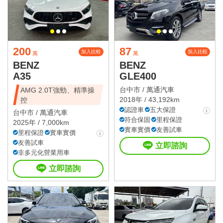
200
87
加入比較
加入比較
萬
萬
BENZ
BENZ
A35
GLE400
台中市 /
萬通汽車
AMG 2.0T強勁、精準操
2018年 / 43,192km
控
認證車
五大保證
台中市 /
萬通汽車
符合保固
里程保證
2025年 / 7,000km
實車實價
友善試車
里程保證
實車實價
友善試車
立即諮詢
非多元化營業用車
立即諮詢