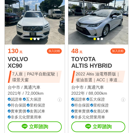
130
48
加入比較
加入比較
萬
萬
VOLVO
TOYOTA
XC90
ALTIS HYBRID
7人座｜PA2半自動駕駛｜
2022 Altis 油電尊爵版｜
環景天窗
省油首選｜ACC｜車道維
持
台中市 /
萬通汽車
台中市 /
萬通汽車
2021年 / 72,000km
2022年 / 88,000km
認證車
五大保證
認證車
五大保證
符合保固
里程保證
符合保固
里程保證
實車實價
友善試車
實車實價
友善試車
非多元化營業用車
非多元化營業用車
立即諮詢
立即諮詢