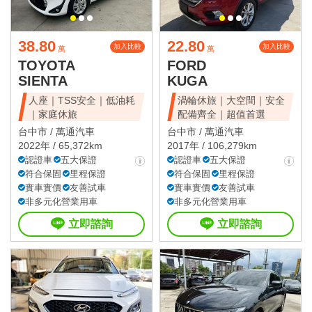
38.80
22.80
加入比較
加入比較
萬
萬
TOYOTA
FORD
SIENTA
KUGA
人座｜TSS安全｜低油耗
渦輪休旅｜大空間｜安全
｜家庭休旅
配備齊全｜超值首選
台中市 /
萬通汽車
台中市 /
萬通汽車
2022年 / 65,372km
2017年 / 106,279km
認證車
五大保證
認證車
五大保證
符合保固
里程保證
符合保固
里程保證
實車實價
友善試車
實車實價
友善試車
非多元化營業用車
非多元化營業用車
立即諮詢
立即諮詢