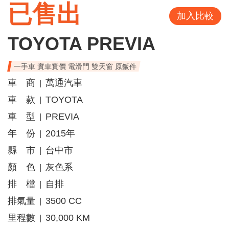
已售出
加入比較
TOYOTA PREVIA
一手車 實車實價 電滑門 雙天窗 原鈑件
車 商
萬通汽車
|
車 款
TOYOTA
|
車 型
PREVIA
|
年 份
2015年
|
縣 市
台中市
|
顏 色
灰色系
|
排 檔
自排
|
排氣量
3500 CC
|
里程數
30,000 KM
|