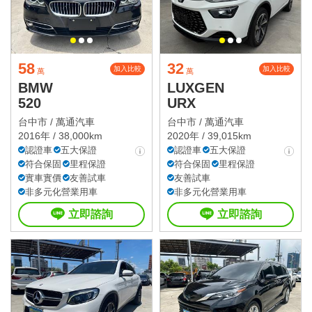
58
32
加入比較
加入比較
萬
萬
BMW
LUXGEN
520
URX
台中市 /
萬通汽車
台中市 /
萬通汽車
2016年 / 38,000km
2020年 / 39,015km
認證車
五大保證
認證車
五大保證
符合保固
里程保證
符合保固
里程保證
實車實價
友善試車
友善試車
非多元化營業用車
非多元化營業用車
立即諮詢
立即諮詢