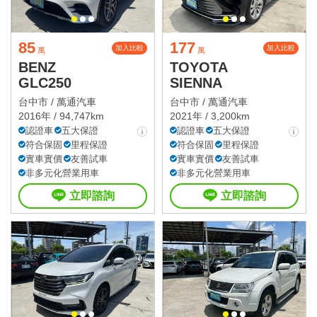
85
177
加入比較
加入比較
萬
萬
BENZ
TOYOTA
GLC250
SIENNA
台中市 /
萬通汽車
台中市 /
萬通汽車
2016年 / 94,747km
2021年 / 3,200km
認證車
五大保證
認證車
五大保證
符合保固
里程保證
符合保固
里程保證
實車實價
友善試車
實車實價
友善試車
非多元化營業用車
非多元化營業用車
立即諮詢
立即諮詢