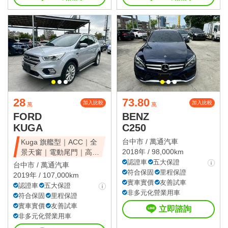
28
73.80
加入比較
加入比較
萬
萬
FORD
BENZ
KUGA
C250
台中市 /
萬通汽車
Kuga 旗艦型｜ACC｜全
2018年 / 98,000km
景天窗｜電動尾門｜高CP
值休旅
認證車
五大保證
台中市 /
萬通汽車
符合保固
里程保證
2019年 / 107,000km
實車實價
友善試車
認證車
五大保證
非多元化營業用車
符合保固
里程保證
實車實價
友善試車
立即諮詢
非多元化營業用車