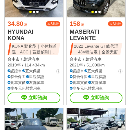
34.80
158
加入比較
加入比較
萬
萬
HYUNDAI
MASERATI
KONA
LEVANTE
KONA 勁化型｜小休旅首
2022 Levante GT總代理
選｜ACC｜盲點偵測｜省
｜48V輕油電｜全景天窗
油好開
台中市 /
萬通汽車
台中市 /
萬通汽車
2019年 / 114,434km
2021年 / 51,000km
認證車
五大保證
認證車
五大保證
符合保固
里程保證
符合保固
里程保證
實車實價
友善試車
實車實價
友善試車
非多元化營業用車
非多元化營業用車
立即諮詢
立即諮詢