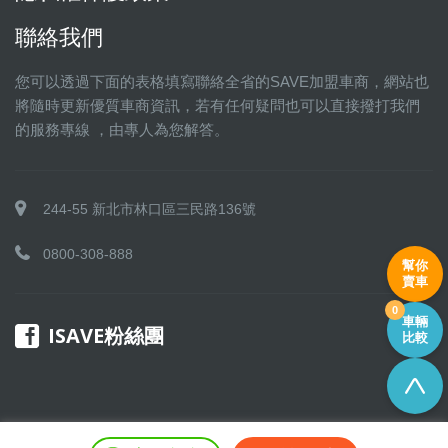
聯絡我們
您可以透過下面的表格填寫聯絡全省的SAVE加盟車商，網站也
將隨時更新優質車商資訊，若有任何疑問也可以直接撥打我們
的服務專線 ，由專人為您解答。
244-55 新北市林口區三民路136號
0800-308-888
幫你
賣車
0
車輛
ISAVE粉絲團
比較