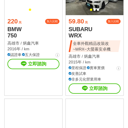
220
59.80
加入比較
加入比較
萬
萬
BMW
SUBARU
750
WRX
高雄市 /
炳鑫汽車
全車外觀精品改裝改
2016年 / km
~WRX~大螢幕安卓機
認證車
五大保證
高雄市 /
炳鑫汽車
2015年 / km
立即諮詢
里程保證
實車實價
友善試車
非多元化營業用車
立即諮詢