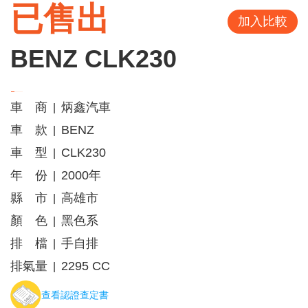
已售出
加入比較
BENZ CLK230
車 商
炳鑫汽車
|
車 款
BENZ
|
車 型
CLK230
|
年 份
2000年
|
縣 市
高雄市
|
顏 色
黑色系
|
排 檔
手自排
|
排氣量
2295 CC
|
查看認證查定書