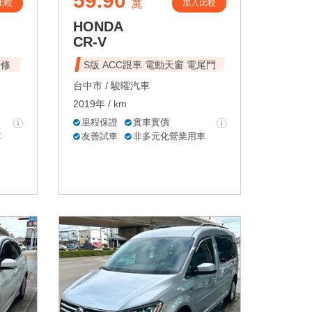
59.90
比較
加入比較
萬
HONDA
CR-V
待修
S版 ACC跟車 電動天窗 電尾門
台中市 /
駿曜汽車
2019年 / km
里程保證
實車實價
車
友善試車
非多元化營業用車