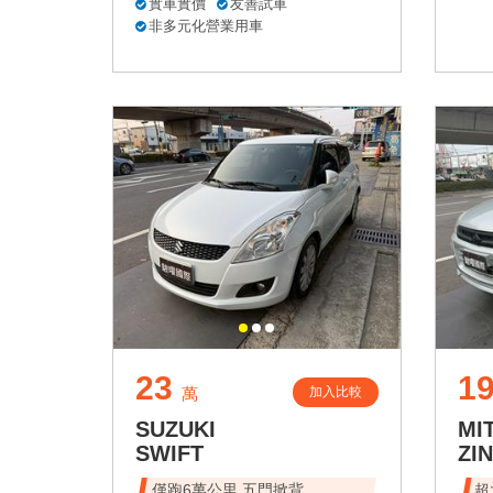
實車實價
友善試車
非多元化營業用車
23
1
加入比較
萬
SUZUKI
MI
SWIFT
ZI
僅跑6萬公里 五門掀背
超