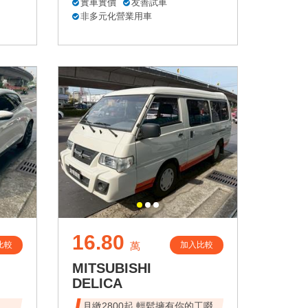
實車實價
友善試車
非多元化營業用車
16.80
比較
加入比較
萬
MITSUBISHI
DELICA
速、
月繳2800起 輕鬆擁有你的工啜