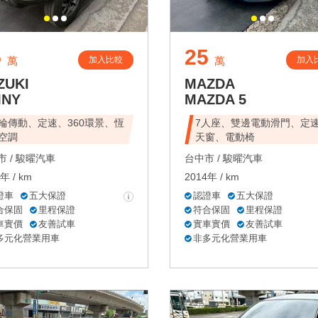
5
25
加入比較
加入
萬
萬
ZUKI
MAZDA
MNY
MAZDA 5
輪傳動、定速、360環景、恆
7人座、雙邊電動滑門、定
空調
天窗、電動椅
 /
駿曜汽車
台中市 /
駿曜汽車
年 / km
2014年 / km
證車
五大保證
認證車
五大保證
合保固
里程保證
符合保固
里程保證
車實價
友善試車
實車實價
友善試車
多元化營業用車
非多元化營業用車