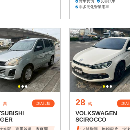
實車實價
友善試車
非多元化營業用車
9
28
加入比較
加入
萬
萬
TSUBISHI
VOLKSWAGEN
NGER
SCIROCCO
大空間，商用首選，家庭兩
1.4雙增壓、換檔撥片、定