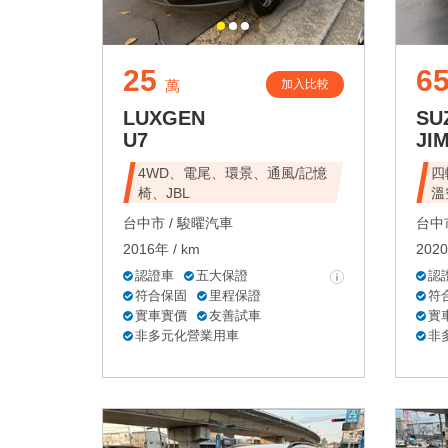
25
6
加入比較
萬
LUXGEN
SU
U7
JI
4WD、電尾、環景、通風/記憶
四
椅、JBL
溫
台中市 /
駿曜汽車
台中市
2016年 / km
2020
認證車
五大保證
認
符合保固
里程保證
符
實車實價
友善試車
實
非多元化營業用車
非