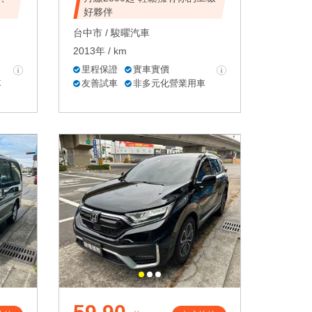
好夥伴
台中市 /
駿曜汽車
2013年 / km
里程保證
實車實價
車
友善試車
非多元化營業用車