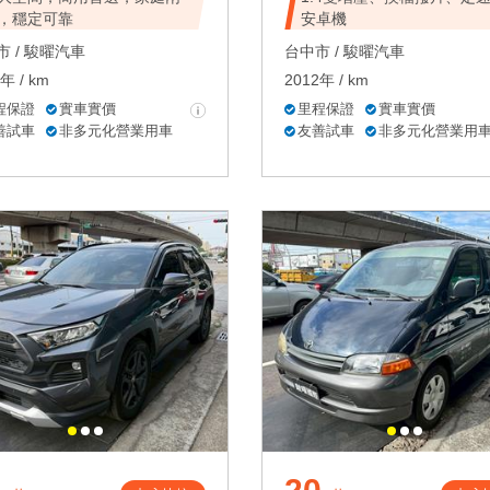
，穩定可靠
安卓機
 /
駿曜汽車
台中市 /
駿曜汽車
年 / km
2012年 / km
程保證
實車實價
里程保證
實車實價
善試車
非多元化營業用車
友善試車
非多元化營業用