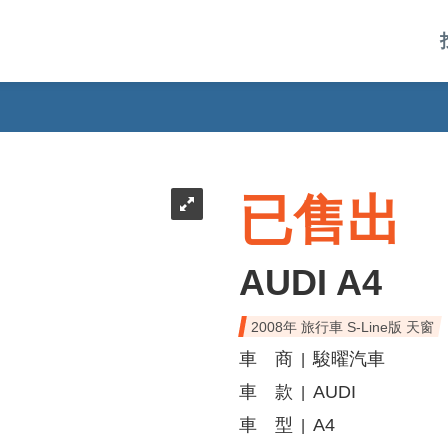
已售出
AUDI A4
2008年 旅行車 S-Line版 天窗
車 商
駿曜汽車
|
車 款
AUDI
|
車 型
A4
|