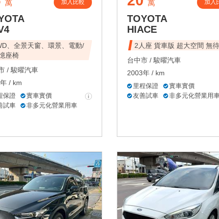
6
20
加入比較
加入
萬
萬
YOTA
TOYOTA
V4
HIACE
WD、全景天窗、環景、電動/
2人座 貨車版 超大空間 無
憶座椅
台中市 /
駿曜汽車
 /
駿曜汽車
2003年 / km
年 / km
里程保證
實車實價
程保證
實車實價
友善試車
非多元化營業用
善試車
非多元化營業用車