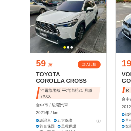
59
19
加入比較
萬
TOYOTA
VO
COROLLA CROSS
GO
油電旗艦版 平均油耗21 月繳
R
7XXX
台中市
台中市 /
駿曜汽車
2012
2021年 / km
認
認證車
五大保證
里
符合保固
里程保證
友