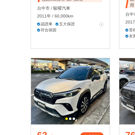
用
台中市 /
駿曜汽車
台中市
2011年 / 60,000km
2017
認證車
五大保證
符合保固
里
友