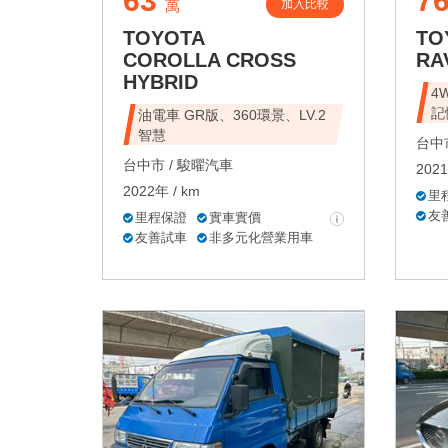
63
7
加入比較
萬
TOYOTA
TO
COROLLA CROSS
RA
HYBRID
4
記
油電車 GR版、360環景、LV.2
智慧
台中市
台中市 /
駿曜汽車
2021
2022年 / km
里
友
里程保證
實車實價
友善試車
非多元化營業用車