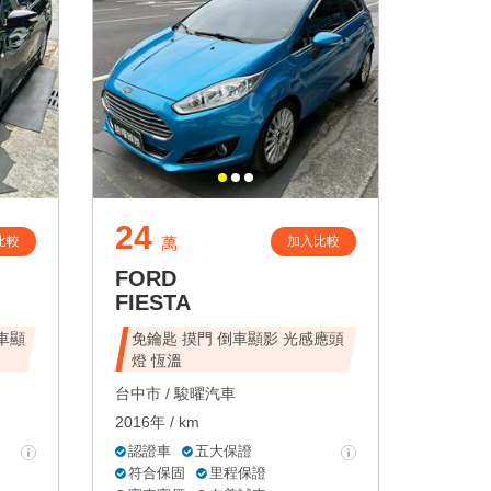
24
比較
加入比較
萬
FORD
FIESTA
倒車顯
免鑰匙 摸門 倒車顯影 光感應頭
燈 恆溫
台中市 /
駿曜汽車
2016年 / km
認證車
五大保證
符合保固
里程保證