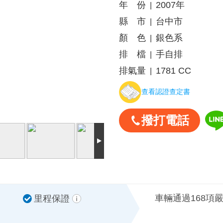
年 份
2007年
|
縣 市
台中市
|
顏 色
銀色系
|
排 檔
手自排
|
排氣量
1781 CC
|
查看認證查定書
撥打電話
車輛通過168項
里程保證