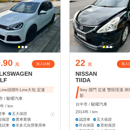
.90
22
加入比較
加入
萬
萬
LKSWAGEN
NISSAN
LF
TIIDA
-Line頭燈R-Line大包 定速
Ikey 摸門 定速 雙區恆溫 
影
 /
駿曜汽車
台中市 /
駿曜汽車
年 / km
2014年 / km
證車
五大保證
程保證
實車實價
認證車
五大保證
善試車
非多元化營業用車
符合保固
里程保證