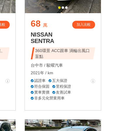
68
比較
加入比較
萬
NISSAN
SENTRA
速、
360環景 ACC跟車 渦輪出風口
盲點
台中市 /
駿曜汽車
2021年 / km
認證車
五大保證
符合保固
里程保證
實車實價
友善試車
非多元化營業用車