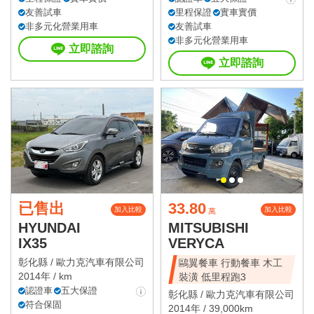
友善試車
里程保證
實車實價
非多元化營業用車
友善試車
非多元化營業用車
立即諮詢
立即諮詢
已售出
33.80
加入比較
加入比較
萬
HYUNDAI
MITSUBISHI
IX35
VERYCA
彰化縣 /
歐力克汽車有限公司
鷗翼餐車 行動餐車 木工
2014年 / km
裝潢 低里程跑3
認證車
五大保證
彰化縣 /
歐力克汽車有限公司
符合保固
2014年 / 39,000km