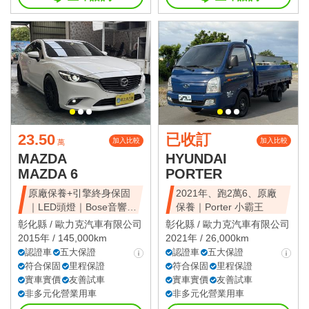
23.50
已收訂
加入比較
加入比較
萬
MAZDA
HYUNDAI
MAZDA 6
PORTER
原廠保養+引擎終身保固
2021年、跑2萬6、原廠
｜LED頭燈｜Bose音響｜
保養｜Porter 小霸王
抬顯｜盲點
彰化縣 /
歐力克汽車有限公司
彰化縣 /
歐力克汽車有限公司
2015年 / 145,000km
2021年 / 26,000km
認證車
五大保證
認證車
五大保證
符合保固
里程保證
符合保固
里程保證
實車實價
友善試車
實車實價
友善試車
非多元化營業用車
非多元化營業用車