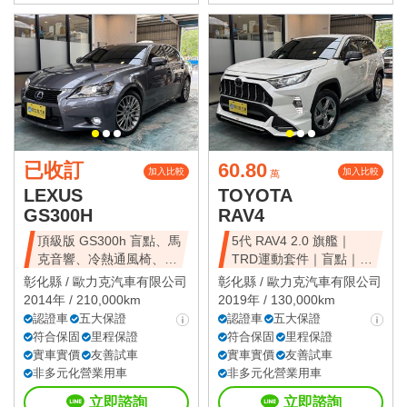
已收訂
60.80
加入比較
加入比較
萬
LEXUS
TOYOTA
GS300H
RAV4
頂級版 GS300h 盲點、馬
5代 RAV4 2.0 旗艦｜
克音響、冷熱通風椅、
TRD運動套件｜盲點｜環
HUD抬顯
景
彰化縣 /
歐力克汽車有限公司
彰化縣 /
歐力克汽車有限公司
2014年 / 210,000km
2019年 / 130,000km
認證車
五大保證
認證車
五大保證
符合保固
里程保證
符合保固
里程保證
實車實價
友善試車
實車實價
友善試車
非多元化營業用車
非多元化營業用車
立即諮詢
立即諮詢