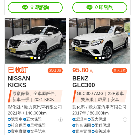
立即諮詢
立即諮詢
已收訂
95.80
加入比較
加入比較
萬
NISSAN
BENZ
KICKS
GLC300
原廠保養、全車原鈑件、
GLC300 AMG｜23P跟車
新車一手｜2021 KICKS
｜雙魚眼｜環景｜安卓｜
智行旗艦
免鑰
彰化縣 /
歐力克汽車有限公司
彰化縣 /
歐力克汽車有限公司
2021年 / 140,000km
2017年 / 86,000km
認證車
五大保證
認證車
五大保證
符合保固
里程保證
符合保固
里程保證
實車實價
友善試車
實車實價
友善試車