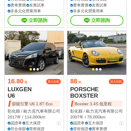
實車實價
友善試車
實車實價
友善試車
非多元化營業用車
非多元化營業用車
立即諮詢
立即諮詢
16.80
88
加入比較
加入比較
萬
萬
LUXGEN
PORSCHE
U6
BOXSTER
節能引擎 U6 1.8T Eco
Boxster 3.4S 低里程
彰化縣 /
歐力克汽車有限公司
彰化縣 /
歐力克汽車有限公司
2017年 / 114,000km
2007年 / 78,000km
認證車
五大保證
認證車
五大保證
符合保固
里程保證
里程保證
實車實價