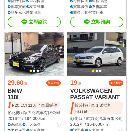
符合保固
里程保證
符合保固
里程保證
實車實價
友善試車
實車實價
友善試車
非多元化營業用車
非多元化營業用車
立即諮詢
立即諮詢
29.60
19
加入比較
加入比較
萬
萬
BMW
VOLKSWAGEN
118I
PASSAT VARIANT
F20 LCI 118i 全車原鈑件
帕莎旅行車 1.8汽油
Passat
彰化縣 /
歐力克汽車有限公司
2016年 / 194,000km
彰化縣 /
歐力克汽車有限公司
2012年 / 164,000km
認證車
五大保證
里程保證
實車實價
認證車
五大保證