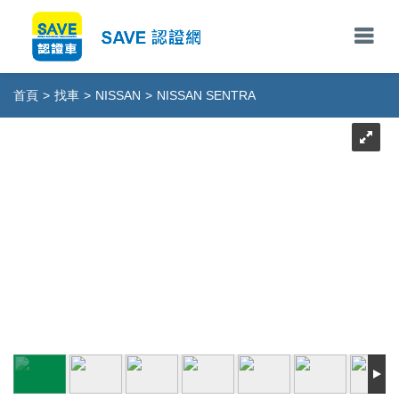
首頁
>
找車
>
NISSAN
>
NISSAN SENTRA