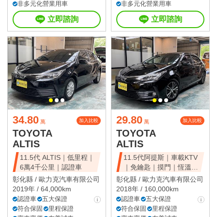
非多元化營業用車
非多元化營業用車
立即諮詢
立即諮詢
34.80
29.80
加入比較
加入比較
萬
萬
TOYOTA
TOYOTA
ALTIS
ALTIS
11.5代 ALTIS｜低里程｜
11.5代阿提斯｜車載KTV
6萬4千公里｜認證車
｜免鑰匙｜摸門｜恆溫｜
全車原鈑件
彰化縣 /
歐力克汽車有限公司
彰化縣 /
歐力克汽車有限公司
2019年 / 64,000km
2018年 / 160,000km
認證車
五大保證
認證車
五大保證
符合保固
里程保證
符合保固
里程保證