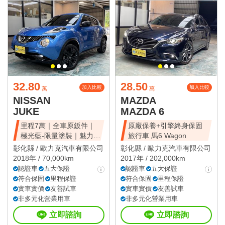
32.80
28.50
加入比較
加入比較
萬
萬
NISSAN
MAZDA
JUKE
MAZDA 6
里程7萬｜全車原鈑件｜
原廠保養+引擎終身保固
極光藍-限量塗裝｜魅力豪
旅行車 馬6 Wagon
華版
彰化縣 /
歐力克汽車有限公司
彰化縣 /
歐力克汽車有限公司
2018年 / 70,000km
2017年 / 202,000km
認證車
五大保證
認證車
五大保證
符合保固
里程保證
符合保固
里程保證
實車實價
友善試車
實車實價
友善試車
非多元化營業用車
非多元化營業用車
立即諮詢
立即諮詢