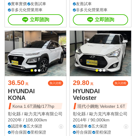
實車實價
友善試車
友善試車
非多元化營業用車
非多元化營業用車
立即諮詢
立即諮詢
36.50
29.80
加入比較
加入比較
萬
萬
HYUNDAI
HYUNDAI
KONA
Veloster
Kona 1.6T渦輪/177hp
現代小鋼炮 Veloster 1.6T
彰化縣 /
歐力克汽車有限公司
彰化縣 /
歐力克汽車有限公司
2020年 / 108,000km
2014年 / 90,000km
認證車
五大保證
認證車
五大保證
符合保固
里程保證
符合保固
里程保證