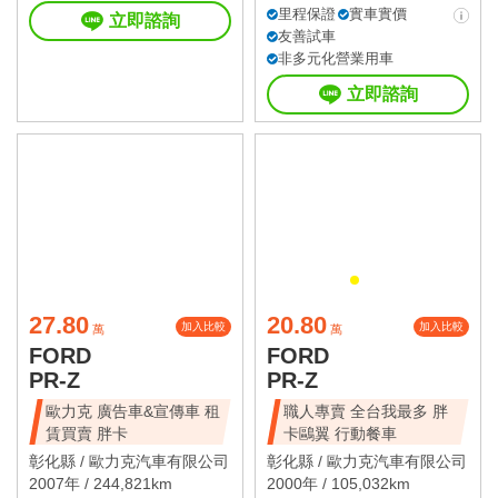
里程保證
實車實價
立即諮詢
友善試車
非多元化營業用車
立即諮詢
27.80
20.80
加入比較
加入比較
萬
萬
FORD
FORD
PR-Z
PR-Z
歐力克 廣告車&宣傳車 租
職人專賣 全台我最多 胖
賃買賣 胖卡
卡鷗翼 行動餐車
彰化縣 /
歐力克汽車有限公司
彰化縣 /
歐力克汽車有限公司
2007年 / 244,821km
2000年 / 105,032km