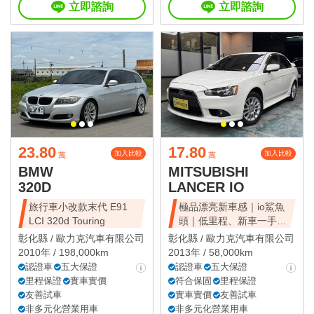
立即諮詢
立即諮詢
23.80
17.80
加入比較
加入比較
萬
萬
BMW
MITSUBISHI
320D
LANCER IO
旅行車小改款末代 E91
極品漂亮新車感｜io鯊魚
LCI 320d Touring
頭｜低里程、新車一手、
全車原鈑件
彰化縣 /
歐力克汽車有限公司
彰化縣 /
歐力克汽車有限公司
2010年 / 198,000km
2013年 / 58,000km
認證車
五大保證
認證車
五大保證
里程保證
實車實價
符合保固
里程保證
友善試車
實車實價
友善試車
非多元化營業用車
非多元化營業用車