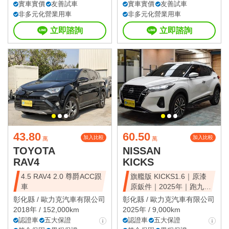
實車實價
友善試車
實車實價
友善試車
非多元化營業用車
非多元化營業用車
立即諮詢
立即諮詢
43.80
60.50
加入比較
加入比較
萬
萬
TOYOTA
NISSAN
RAV4
KICKS
4.5 RAV4 2.0 尊爵ACC跟
旗艦版 KICKS1.6｜原漆
車
原鈑件｜2025年｜跑九千
公里
彰化縣 /
歐力克汽車有限公司
彰化縣 /
歐力克汽車有限公司
2018年 / 152,000km
2025年 / 9,000km
認證車
五大保證
認證車
五大保證