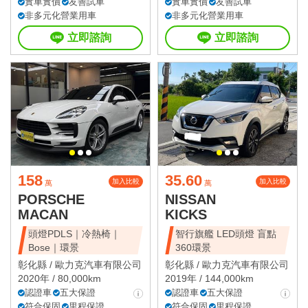
實車實價
友善試車
實車實價
友善試車
非多元化營業用車
非多元化營業用車
立即諮詢
立即諮詢
158
35.60
加入比較
加入比較
萬
萬
PORSCHE
NISSAN
MACAN
KICKS
頭燈PDLS｜冷熱椅｜
智行旗艦 LED頭燈 盲點
Bose｜環景
360環景
彰化縣 /
歐力克汽車有限公司
彰化縣 /
歐力克汽車有限公司
2020年 / 80,000km
2019年 / 144,000km
認證車
五大保證
認證車
五大保證
符合保固
里程保證
符合保固
里程保證