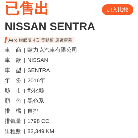
已售出
加入比較
NISSAN SENTRA
Aero 旗艦版 4安 電動椅 原廠螢幕
車 商
歐力克汽車有限公司
|
車 款
NISSAN
|
車 型
SENTRA
|
年 份
2016年
|
縣 市
彰化縣
|
顏 色
黑色系
|
排 檔
自排
|
排氣量
1798 CC
|
里程數
82,349 KM
|