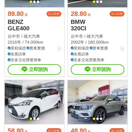
89.80
28.80
加入比較
加入比較
萬
萬
BENZ
BMW
GLE400
320CI
台中市 /
雄大汽車
台中市 /
雄大汽車
2016年 / 74,000km
2002年 / 180,000km
里程保證
實車實價
里程保證
實車實價
友善試車
友善試車
非多元化營業用車
非多元化營業用車
立即諮詢
立即諮詢
58.80
48.80
加入比較
加入比較
萬
萬