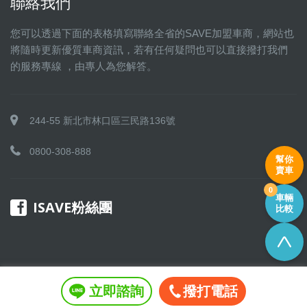
聯絡我們
您可以透過下面的表格填寫聯絡全省的SAVE加盟車商，網站也
將隨時更新優質車商資訊，若有任何疑問也可以直接撥打我們
的服務專線 ，由專人為您解答。
244-55 新北市林口區三民路136號
0800-308-888
幫你
賣車
0
車輛
ISAVE粉絲團
比較
立即諮詢
撥打電話
Copyright © 2016 SAVE 聯盟 All rights reserved.