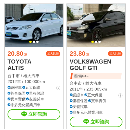
20.80
23.80
加入比較
加入比較
萬
萬
TOYOTA
VOLKSWAGEN
ALTIS
GOLF GTI
台中市 /
雄大汽車
整備中~
2012年 / 100,000km
台中市 /
雄大汽車
認證車
五大保證
2011年 / 233,009km
符合保固
里程保證
認證車
五大保證
實車實價
友善試車
里程保證
實車實價
非多元化營業用車
友善試車
非多元化營業用車
立即諮詢
立即諮詢