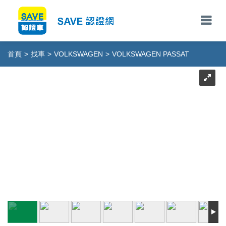
首頁
>
找車
>
VOLKSWAGEN
>
VOLKSWAGEN PASSAT