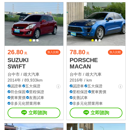
26.80
78.80
加入比較
加入比較
萬
萬
SUZUKI
PORSCHE
SWIFT
MACAN
台中市 /
雄大汽車
台中市 /
雄大汽車
2014年 / 89,933km
2016年 / km
認證車
五大保證
認證車
五大保證
符合保固
里程保證
里程保證
實車實價
實車實價
友善試車
友善試車
非多元化營業用車
非多元化營業用車
立即諮詢
立即諮詢