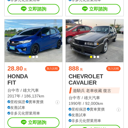
立即諮詢
立即諮詢
28.80
888
加入比較
加入比較
萬
萬
HONDA
CHEVROLET
FIT
CAVALIER
台中市 /
雄大汽車
遊騎兵 老車收藏 復古
2017年 / 186,137km
台中市 /
雄大汽車
里程保證
實車實價
1990年 / 92,000km
友善試車
里程保證
實車實價
非多元化營業用車
友善試車
非多元化營業用車
立即諮詢