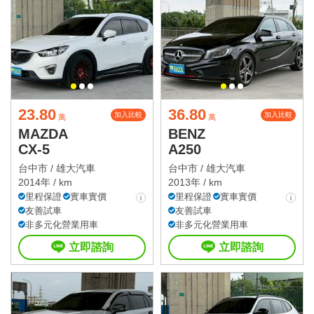
23.80
36.80
加入比較
加入比較
萬
萬
MAZDA
BENZ
CX-5
A250
台中市 /
雄大汽車
台中市 /
雄大汽車
2014年 / km
2013年 / km
里程保證
實車實價
里程保證
實車實價
友善試車
友善試車
非多元化營業用車
非多元化營業用車
立即諮詢
立即諮詢