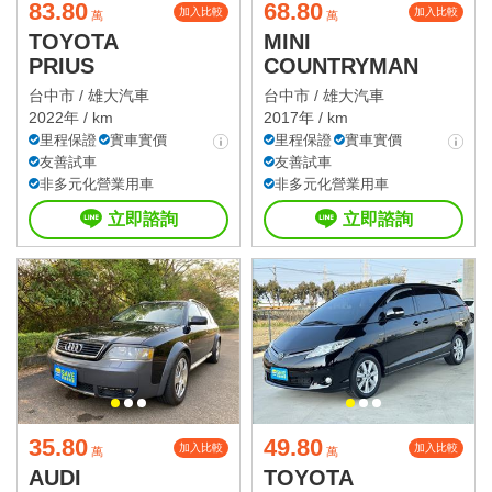
83.80
68.80
加入比較
加入比較
萬
萬
TOYOTA
MINI
PRIUS
COUNTRYMAN
台中市 /
雄大汽車
台中市 /
雄大汽車
2022年 / km
2017年 / km
里程保證
實車實價
里程保證
實車實價
友善試車
友善試車
非多元化營業用車
非多元化營業用車
立即諮詢
立即諮詢
35.80
49.80
加入比較
加入比較
萬
萬
AUDI
TOYOTA