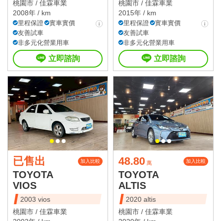
桃園市 /
佳霖車業
桃園市 /
佳霖車業
2008年 / km
2015年 / km
里程保證
實車實價
里程保證
實車實價
友善試車
友善試車
非多元化營業用車
非多元化營業用車
立即諮詢
立即諮詢
已售出
48.80
加入比較
加入比較
萬
TOYOTA
TOYOTA
VIOS
ALTIS
2003 vios
2020 altis
桃園市 /
佳霖車業
桃園市 /
佳霖車業