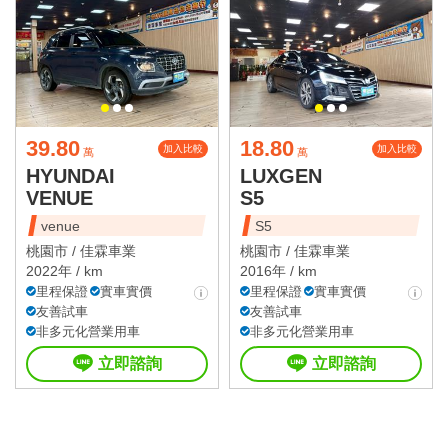
39.80
18.80
加入比較
加入比較
萬
萬
HYUNDAI
LUXGEN
VENUE
S5
venue
S5
桃園市 /
佳霖車業
桃園市 /
佳霖車業
2022年 / km
2016年 / km
里程保證
實車實價
里程保證
實車實價
友善試車
友善試車
非多元化營業用車
非多元化營業用車
立即諮詢
立即諮詢