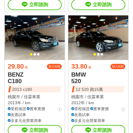
立即諮詢
立即諮詢
29.80
33.80
加入比較
加入比較
萬
萬
BENZ
BMW
C180
520
2013 c180
12 520 跑15萬
桃園市 /
佳霖車業
桃園市 /
佳霖車業
2013年 / km
2012年 / km
里程保證
實車實價
里程保證
實車實價
友善試車
友善試車
非多元化營業用車
非多元化營業用車
立即諮詢
立即諮詢