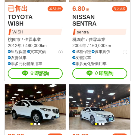
已售出
6.80
加入比較
加入比較
萬
TOYOTA
NISSAN
WISH
SENTRA
WISH
sentra
桃園市 /
佳霖車業
桃園市 /
佳霖車業
2012年 / 480,000km
2004年 / 160,000km
里程保證
實車實價
里程保證
實車實價
友善試車
友善試車
非多元化營業用車
非多元化營業用車
立即諮詢
立即諮詢