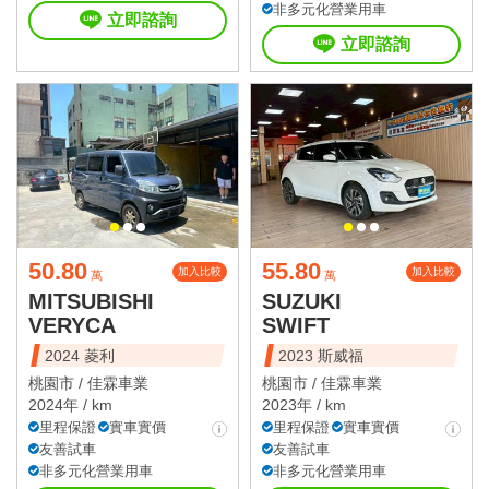
非多元化營業用車
立即諮詢
立即諮詢
50.80
55.80
加入比較
加入比較
萬
萬
MITSUBISHI
SUZUKI
VERYCA
SWIFT
2024 菱利
2023 斯威福
桃園市 /
佳霖車業
桃園市 /
佳霖車業
2024年 / km
2023年 / km
里程保證
實車實價
里程保證
實車實價
友善試車
友善試車
非多元化營業用車
非多元化營業用車