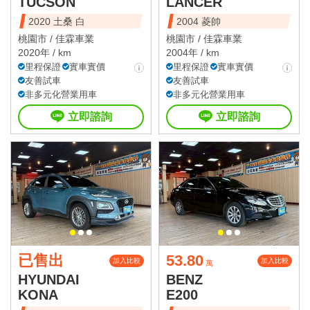
TUCSON
LANCER
2020 土桑 白
2004 菱帥
桃園市 /
佳霖車業
桃園市 /
佳霖車業
2020年 / km
2004年 / km
里程保證
實車實價
里程保證
實車實價
友善試車
友善試車
非多元化營業用車
非多元化營業用車
立即諮詢
立即諮詢
已售出
53.80
加入比較
加入比較
萬
HYUNDAI
BENZ
KONA
E200