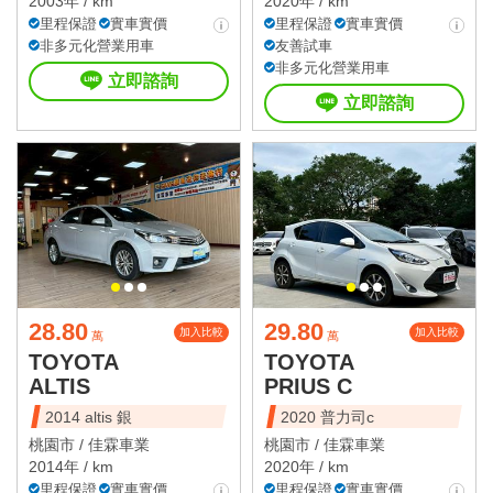
2003年 / km
2020年 / km
里程保證
實車實價
里程保證
實車實價
非多元化營業用車
友善試車
非多元化營業用車
立即諮詢
立即諮詢
28.80
29.80
加入比較
加入比較
萬
萬
TOYOTA
TOYOTA
ALTIS
PRIUS C
2014 altis 銀
2020 普力司c
桃園市 /
佳霖車業
桃園市 /
佳霖車業
2014年 / km
2020年 / km
里程保證
實車實價
里程保證
實車實價