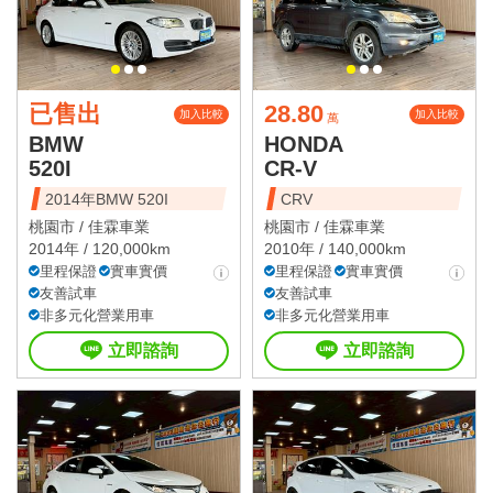
已售出
28.80
加入比較
加入比較
萬
BMW
HONDA
520I
CR-V
2014年BMW 520I
CRV
桃園市 /
佳霖車業
桃園市 /
佳霖車業
2014年 / 120,000km
2010年 / 140,000km
里程保證
實車實價
里程保證
實車實價
友善試車
友善試車
非多元化營業用車
非多元化營業用車
立即諮詢
立即諮詢