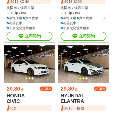
2019 KONA
2013 E200
桃園市 /
佳霖車業
桃園市 /
佳霖車業
2019年 / km
2013年 / km
里程保證
實車實價
里程保證
實車實價
友善試車
友善試車
非多元化營業用車
非多元化營業用車
立即諮詢
立即諮詢
20.80
29.80
加入比較
加入比較
萬
萬
HONDA
HYUNDAI
CIVIC
ELANTRA
k12
2015 一輪強