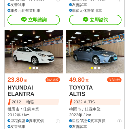
友善試車
友善試車
非多元化營業用車
非多元化營業用車
立即諮詢
立即諮詢
23.80
49.80
加入比較
加入比較
萬
萬
HYUNDAI
TOYOTA
ELANTRA
ALTIS
2012 一輪強
2022 ALTIS
桃園市 /
佳霖車業
桃園市 /
佳霖車業
2012年 / km
2022年 / km
里程保證
實車實價
里程保證
實車實價
友善試車
友善試車