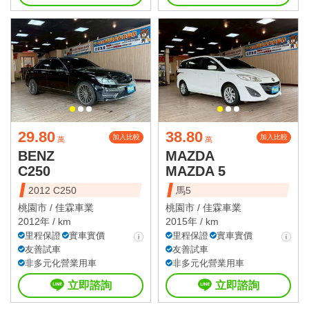
29.80
38.80
加入比較
加入比較
萬
萬
BENZ
MAZDA
C250
MAZDA 5
2012 C250
馬5
桃園市 /
佳霖車業
桃園市 /
佳霖車業
2012年 / km
2015年 / km
里程保證
實車實價
里程保證
實車實價
友善試車
友善試車
非多元化營業用車
非多元化營業用車
立即諮詢
立即諮詢