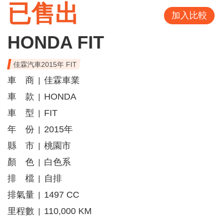
已售出
加入比較
HONDA FIT
佳霖汽車2015年 FIT
車 商
佳霖車業
|
車 款
HONDA
|
車 型
FIT
|
年 份
2015年
|
縣 市
桃園市
|
顏 色
白色系
|
排 檔
自排
|
排氣量
1497 CC
|
里程數
110,000 KM
|