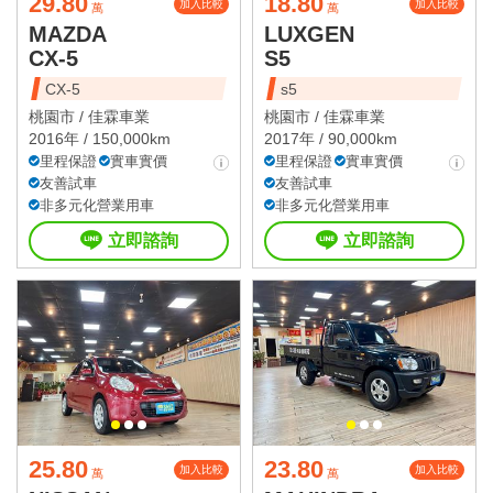
29.80
18.80
加入比較
加入比較
萬
萬
MAZDA
LUXGEN
CX-5
S5
CX-5
s5
桃園市 /
佳霖車業
桃園市 /
佳霖車業
2016年 / 150,000km
2017年 / 90,000km
里程保證
實車實價
里程保證
實車實價
友善試車
友善試車
非多元化營業用車
非多元化營業用車
立即諮詢
立即諮詢
25.80
23.80
加入比較
加入比較
萬
萬