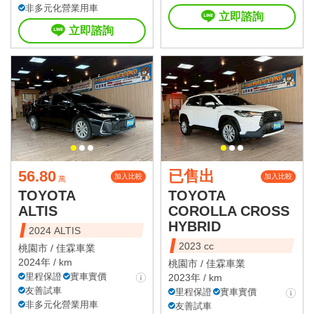
非多元化營業用車
立即諮詢
立即諮詢
56.80
已售出
加入比較
加入比較
萬
TOYOTA
TOYOTA
ALTIS
COROLLA CROSS
HYBRID
2024 ALTIS
2023 cc
桃園市 /
佳霖車業
2024年 / km
桃園市 /
佳霖車業
里程保證
實車實價
2023年 / km
友善試車
里程保證
實車實價
非多元化營業用車
友善試車