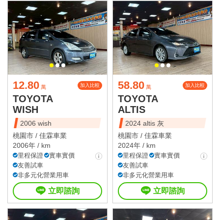
12.80
58.80
加入比較
加入比較
萬
萬
TOYOTA
TOYOTA
WISH
ALTIS
2006 wish
2024 altis 灰
桃園市 /
佳霖車業
桃園市 /
佳霖車業
2006年 / km
2024年 / km
里程保證
實車實價
里程保證
實車實價
友善試車
友善試車
非多元化營業用車
非多元化營業用車
立即諮詢
立即諮詢