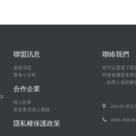
聯盟訊息
聯絡我們
最新消息
您可以透過下面
愛車小百科
時更新優質車商
，由專人為您解
合作企業
算
格上租車
244-55 
新安東京海上產險
0800-308-88
隱私權保護政策