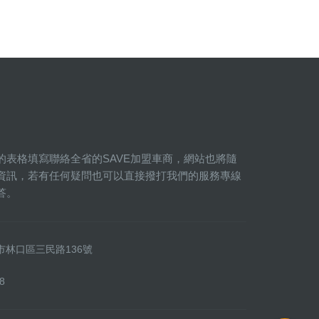
的表格填寫聯絡全省的SAVE加盟車商，網站也將隨
資訊，若有任何疑問也可以直接撥打我們的服務專線
答。
新北市林口區三民路136號
8