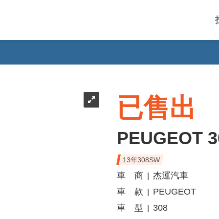
已售出
PEUGEOT 3
13年308SW
車 商
杰運汽車
|
車 款
PEUGEOT
|
車 型
308
|