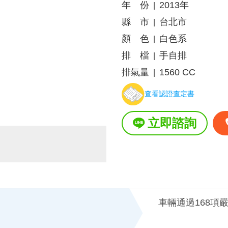
年 份
2013年
|
縣 市
台北市
|
顏 色
白色系
|
排 檔
手自排
|
排氣量
1560 CC
|
查看認證查定書
立即諮詢
車輛通過168項