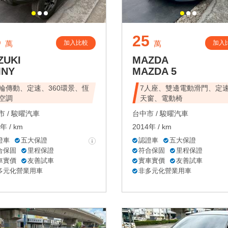
5
25
加入比較
加入
萬
萬
ZUKI
MAZDA
MNY
MAZDA 5
輪傳動、定速、360環景、恆
7人座、雙邊電動滑門、定
空調
天窗、電動椅
 /
駿曜汽車
台中市 /
駿曜汽車
年 / km
2014年 / km
證車
五大保證
認證車
五大保證
合保固
里程保證
符合保固
里程保證
車實價
友善試車
實車實價
友善試車
多元化營業用車
非多元化營業用車