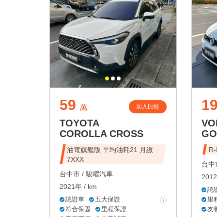
59
19
加入比較
萬
TOYOTA
VO
COROLLA CROSS
GO
油電旗艦版 平均油耗21 月繳
R
7XXX
台中市
台中市 /
駿曜汽車
2012
2021年 / km
認
認證車
五大保證
里
符合保固
里程保證
友