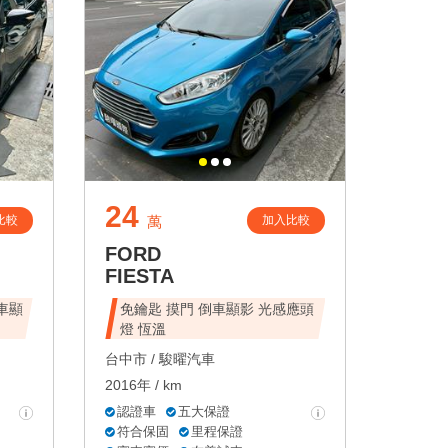
24
比較
加入比較
萬
FORD
FIESTA
倒車顯
免鑰匙 摸門 倒車顯影 光感應頭
燈 恆溫
台中市 /
駿曜汽車
2016年 / km
認證車
五大保證
符合保固
里程保證