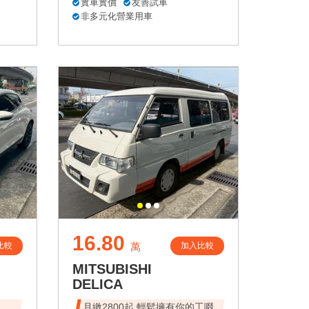
實車實價
友善試車
非多元化營業用車
16.80
比較
加入比較
萬
MITSUBISHI
DELICA
速、
月繳2800起 輕鬆擁有你的工啜