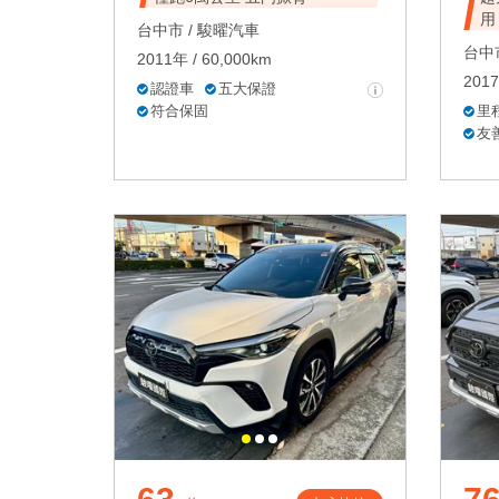
用
台中市 /
駿曜汽車
台中市
2011年 / 60,000km
2017
認證車
五大保證
符合保固
里
友