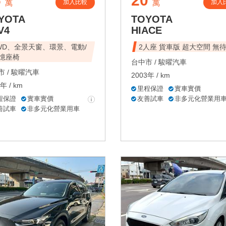
6
20
加入比較
加入
萬
萬
YOTA
TOYOTA
V4
HIACE
WD、全景天窗、環景、電動/
2人座 貨車版 超大空間 無
憶座椅
台中市 /
駿曜汽車
 /
駿曜汽車
2003年 / km
年 / km
里程保證
實車實價
程保證
實車實價
友善試車
非多元化營業用
善試車
非多元化營業用車