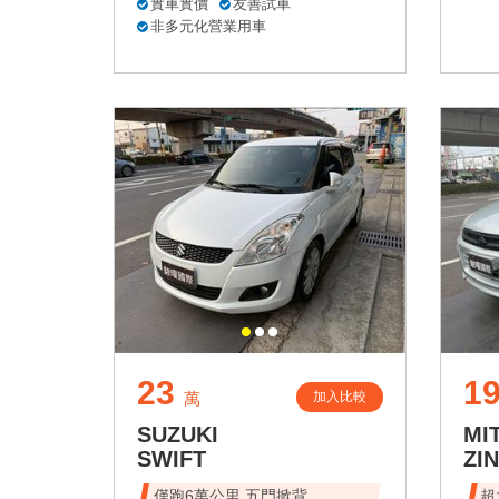
實車實價
友善試車
非多元化營業用車
23
1
加入比較
萬
SUZUKI
MI
SWIFT
ZI
僅跑6萬公里 五門掀背
超