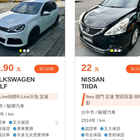
.90
22
加入比較
加入
萬
萬
LKSWAGEN
NISSAN
LF
TIIDA
-Line頭燈R-Line大包 定速
Ikey 摸門 定速 雙區恆溫 
影
 /
駿曜汽車
台中市 /
駿曜汽車
年 / km
2014年 / km
證車
五大保證
程保證
實車實價
認證車
五大保證
善試車
非多元化營業用車
符合保固
里程保證