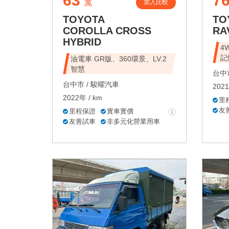
63
7
加入比較
萬
TOYOTA
TO
COROLLA CROSS
RA
HYBRID
4
記
油電車 GR版、360環景、LV.2
智慧
台中市
台中市 /
駿曜汽車
2021
2022年 / km
里
友
里程保證
實車實價
友善試車
非多元化營業用車