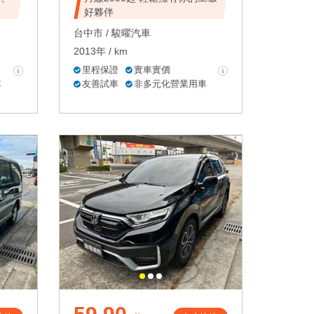
好夥伴
台中市 /
駿曜汽車
2013年 / km
里程保證
實車實價
車
友善試車
非多元化營業用車