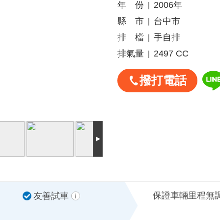
年 份
2006年
|
縣 市
台中市
|
排 檔
手自排
|
排氣量
2497 CC
|
撥打電話
保證車輛里程無
友善試車