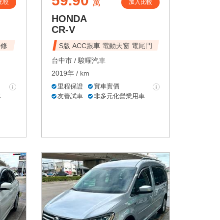
59.90
比較
加入比較
萬
HONDA
CR-V
待修
S版 ACC跟車 電動天窗 電尾門
台中市 /
駿曜汽車
2019年 / km
里程保證
實車實價
車
友善試車
非多元化營業用車