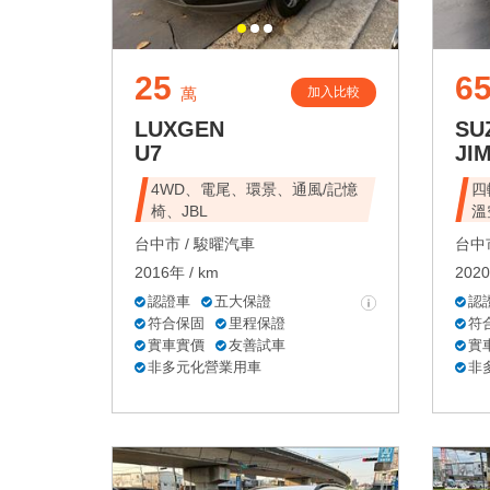
25
6
加入比較
萬
LUXGEN
SU
U7
JI
4WD、電尾、環景、通風/記憶
四
椅、JBL
溫
台中市 /
駿曜汽車
台中市
2016年 / km
2020
認證車
五大保證
認
符合保固
里程保證
符
實車實價
友善試車
實
非多元化營業用車
非