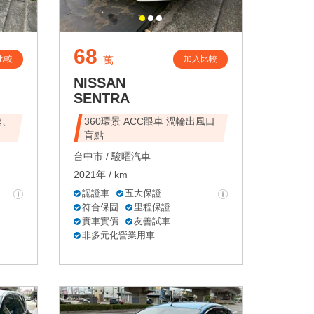
68
比較
加入比較
萬
NISSAN
SENTRA
速、
360環景 ACC跟車 渦輪出風口
盲點
台中市 /
駿曜汽車
2021年 / km
認證車
五大保證
符合保固
里程保證
實車實價
友善試車
非多元化營業用車