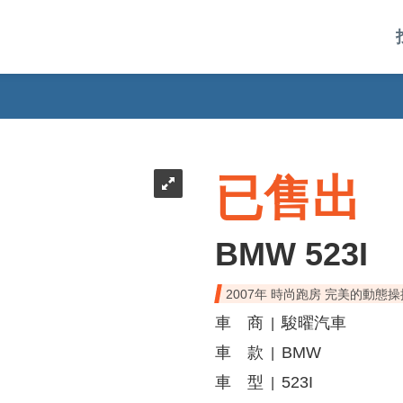
已售出
BMW 523I
2007年 時尚跑房 完美的動態
車 商
駿曜汽車
|
車 款
BMW
|
車 型
523I
|