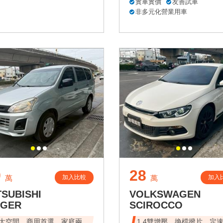
實車實價
友善試車
非多元化營業用車
9
28
加入比較
加入
萬
萬
TSUBISHI
VOLKSWAGEN
NGER
SCIROCCO
大空間，商用首選，家庭兩
1.4雙增壓、換檔撥片、定