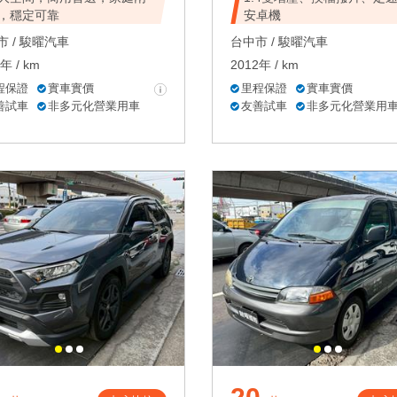
，穩定可靠
安卓機
 /
駿曜汽車
台中市 /
駿曜汽車
年 / km
2012年 / km
程保證
實車實價
里程保證
實車實價
善試車
非多元化營業用車
友善試車
非多元化營業用