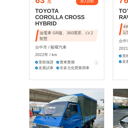
63
7
加入比較
萬
TOYOTA
TO
COROLLA CROSS
RA
HYBRID
4
記
油電車 GR版、360環景、LV.2
智慧
台中市
台中市 /
駿曜汽車
2021
2022年 / km
里
友
里程保證
實車實價
友善試車
非多元化營業用車