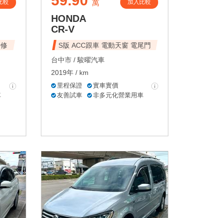
59.90
比較
加入比較
萬
HONDA
CR-V
待修
S版 ACC跟車 電動天窗 電尾門
台中市 /
駿曜汽車
2019年 / km
里程保證
實車實價
車
友善試車
非多元化營業用車