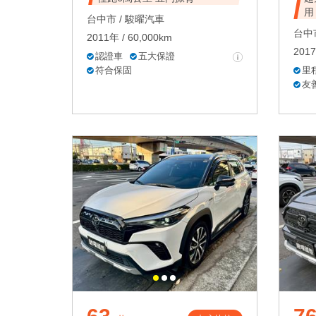
用
台中市 /
駿曜汽車
台中市
2011年 / 60,000km
2017
認證車
五大保證
符合保固
里
友