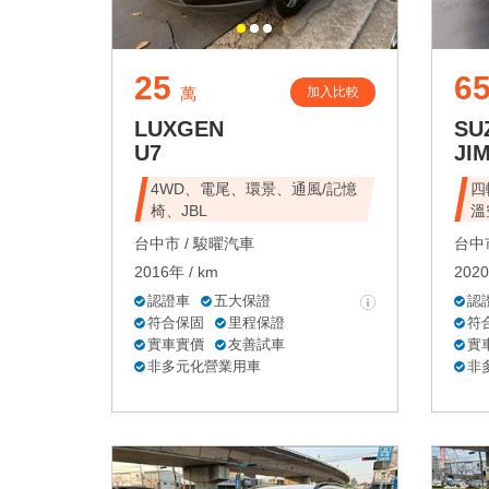
25
6
加入比較
萬
LUXGEN
SU
U7
JI
4WD、電尾、環景、通風/記憶
四
椅、JBL
溫
台中市 /
駿曜汽車
台中市
2016年 / km
2020
認證車
五大保證
認
符合保固
里程保證
符
實車實價
友善試車
實
非多元化營業用車
非