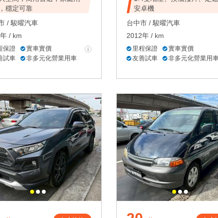
，穩定可靠
安卓機
 /
駿曜汽車
台中市 /
駿曜汽車
年 / km
2012年 / km
程保證
實車實價
里程保證
實車實價
善試車
非多元化營業用車
友善試車
非多元化營業用