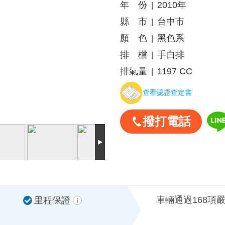
年 份
2010年
|
縣 市
台中市
|
顏 色
黑色系
|
排 檔
手自排
|
排氣量
1197 CC
|
查看認證查定書
撥打電話
車輛通過168項
里程保證