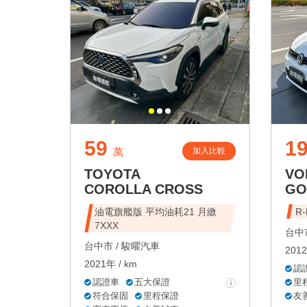
59
19
加入比較
萬
TOYOTA
VO
COROLLA CROSS
GO
油電旗艦版 平均油耗21 月繳
R
7XXX
台中市
台中市 /
駿曜汽車
2012
2021年 / km
認
認證車
五大保證
里
符合保固
里程保證
友