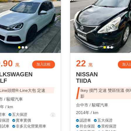
.90
22
加入比較
加入
萬
萬
LKSWAGEN
NISSAN
LF
TIIDA
-Line頭燈R-Line大包 定速
Ikey 摸門 定速 雙區恆溫 
影
 /
駿曜汽車
台中市 /
駿曜汽車
年 / km
2014年 / km
證車
五大保證
程保證
實車實價
認證車
五大保證
善試車
非多元化營業用車
符合保固
里程保證