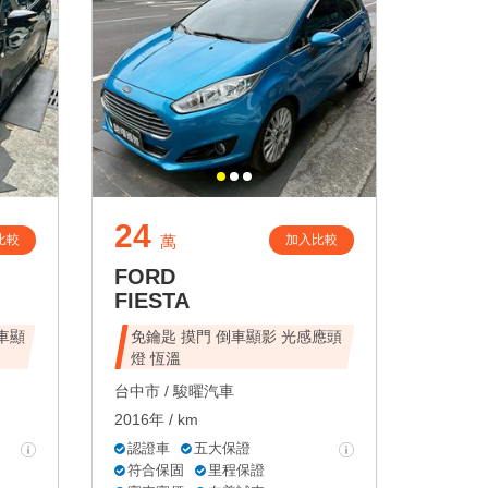
24
比較
加入比較
萬
FORD
FIESTA
倒車顯
免鑰匙 摸門 倒車顯影 光感應頭
燈 恆溫
台中市 /
駿曜汽車
2016年 / km
認證車
五大保證
符合保固
里程保證