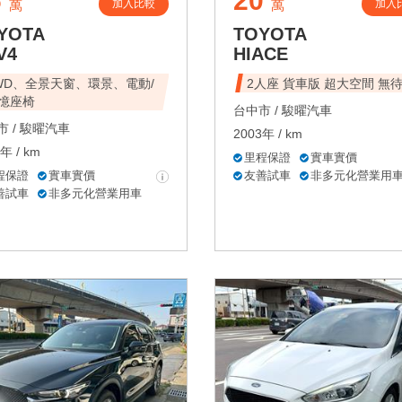
6
20
加入比較
加入
萬
萬
YOTA
TOYOTA
V4
HIACE
WD、全景天窗、環景、電動/
2人座 貨車版 超大空間 無
憶座椅
台中市 /
駿曜汽車
 /
駿曜汽車
2003年 / km
年 / km
里程保證
實車實價
程保證
實車實價
友善試車
非多元化營業用
善試車
非多元化營業用車