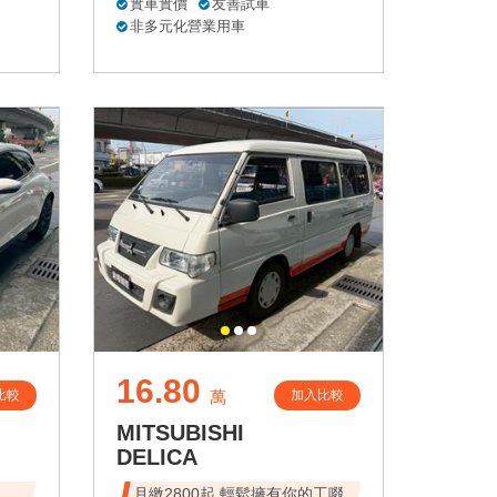
實車實價
友善試車
非多元化營業用車
16.80
比較
加入比較
萬
MITSUBISHI
DELICA
速、
月繳2800起 輕鬆擁有你的工啜