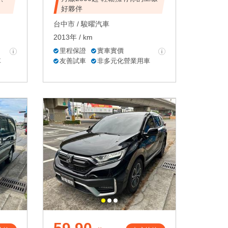
好夥伴
台中市 /
駿曜汽車
2013年 / km
里程保證
實車實價
車
友善試車
非多元化營業用車