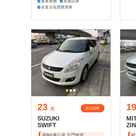
實車實價
友善試車
非多元化營業用車
23
1
加入比較
萬
SUZUKI
MI
SWIFT
ZI
僅跑6萬公里 五門掀背
超