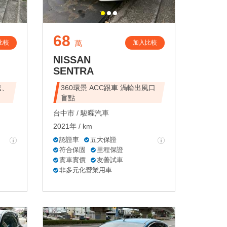
68
比較
加入比較
萬
NISSAN
SENTRA
速、
360環景 ACC跟車 渦輪出風口
盲點
台中市 /
駿曜汽車
2021年 / km
認證車
五大保證
符合保固
里程保證
實車實價
友善試車
非多元化營業用車