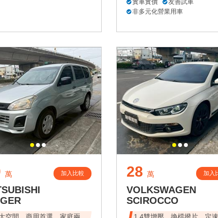
實車實價
友善試車
非多元化營業用車
9
28
加入比較
加入
萬
萬
TSUBISHI
VOLKSWAGEN
NGER
SCIROCCO
大空間，商用首選，家庭兩
1.4雙增壓、換檔撥片、定