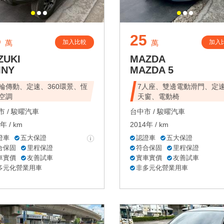
5
25
加入比較
加入
萬
萬
ZUKI
MAZDA
MNY
MAZDA 5
輪傳動、定速、360環景、恆
7人座、雙邊電動滑門、定
空調
天窗、電動椅
 /
駿曜汽車
台中市 /
駿曜汽車
年 / km
2014年 / km
證車
五大保證
認證車
五大保證
合保固
里程保證
符合保固
里程保證
車實價
友善試車
實車實價
友善試車
多元化營業用車
非多元化營業用車