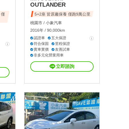
OUTLANDER
 僅
5+2座 皆原廠保養 僅跑9萬公里
桃園市 /
小象汽車
2016年 / 90,000km
認證車
五大保證
符合保固
里程保證
實車實價
友善試車
非多元化營業用車
立即諮詢