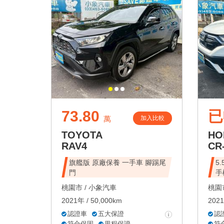
73.80
已
加入比較
萬
TOYOTA
HO
RAV4
CR
旗艦版 原廠保養 一手車 腳踢尾
5
門
手
桃園市 /
小象汽車
桃園市
2021年 / 50,000km
2021
認證車
五大保證
認
符合保固
里程保證
符