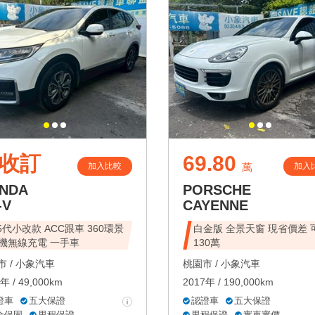
收訂
69.80
加入比較
加入
萬
NDA
PORSCHE
-V
CAYENNE
.5代小改款 ACC跟車 360環景
白金版 全景天窗 現省價差 可貸
機無線充電 一手車
130萬
 /
小象汽車
桃園市 /
小象汽車
年 / 49,000km
2017年 / 190,000km
證車
五大保證
認證車
五大保證
合保固
里程保證
里程保證
實車實價