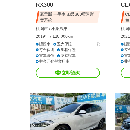
RX300
CL
豪華版 一手車 加裝360環景影
C
音系統
色
桃園市 /
小象汽車
桃園市
2019年 / 120,000km
2021
認證車
五大保證
認
符合保固
里程保證
符
實車實價
友善試車
實
非多元化營業用車
非
立即諮詢