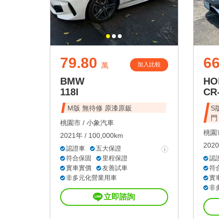
79.80
66
加入比較
萬
BMW
HO
118I
CR
M版 無待修 原漆原鈑
S
門
桃園市 /
小象汽車
桃園市
2021年 / 100,000km
2020
認證車
五大保證
符合保固
里程保證
認
實車實價
友善試車
符
非多元化營業用車
實
非
立即諮詢