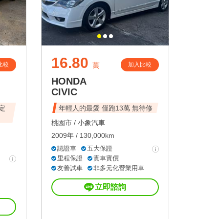
16.80
比較
加入比較
萬
HONDA
CIVIC
 定
年輕人的最愛 僅跑13萬 無待修
桃園市 /
小象汽車
2009年 / 130,000km
認證車
五大保證
里程保證
實車實價
友善試車
非多元化營業用車
立即諮詢