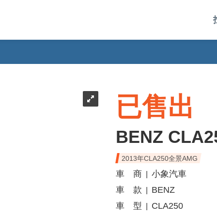
已售出
BENZ CLA2
2013年CLA250全景AMG
車 商
小象汽車
|
車 款
BENZ
|
車 型
CLA250
|