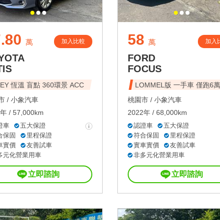
.80
58
加入比較
加入
萬
萬
YOTA
FORD
TIS
FOCUS
 KEY 恆溫 盲點 360環景 ACC
LOMMEL版 一手車 僅跑6
 /
小象汽車
桃園市 /
小象汽車
年 / 57,000km
2022年 / 68,000km
證車
五大保證
認證車
五大保證
合保固
里程保證
符合保固
里程保證
車實價
友善試車
實車實價
友善試車
多元化營業用車
非多元化營業用車
立即諮詢
立即諮詢