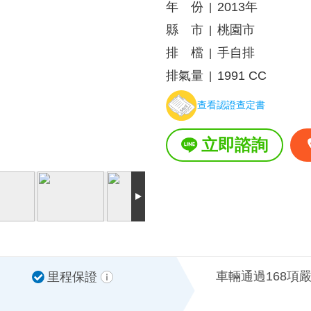
年 份
2013年
|
縣 市
桃園市
|
排 檔
手自排
|
排氣量
1991 CC
|
查看認證查定書
立即諮詢
車輛通過168項
里程保證