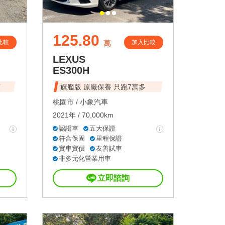
125.80
比較
加入比較
萬
LEXUS
ES300H
萬
旗艦版 原廠保養 只跑7萬多
桃園市 /
小象汽車
2021年 / 70,000km
認證車
五大保證
符合保固
里程保證
實車實價
友善試車
非多元化營業用車
立即諮詢