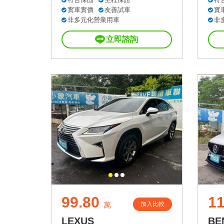
實車實價
友善試車
實
非多元化營業用車
非
立即諮詢
99.80
1
加入比較
萬
LEXUS
BE