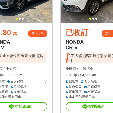
.80
已收訂
加入比較
加入
萬
NDA
HONDA
-V
CR-V
版 全原廠保養 全景天窗 電尾
VTi-S 僅跑5萬 無待修 天窗
速
 /
小象汽車
桃園市 /
小象汽車
年 / 63,000km
2015年 / 54,000km
證車
五大保證
認證車
五大保證
合保固
里程保證
符合保固
里程保證
車實價
友善試車
實車實價
友善試車
多元化營業用車
非多元化營業用車
立即諮詢
立即諮詢