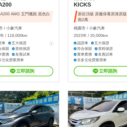
A200
KICKS
LA200 AMG 五門獵跑 底色白
新款頂級 原廠保養原漆原版
跑2萬
 /
小象汽車
桃園市 /
小象汽車
年 / 118,000km
2023年 / 20,000km
證車
五大保證
認證車
五大保證
合保固
里程保證
符合保固
里程保證
車實價
友善試車
實車實價
友善試車
多元化營業用車
非多元化營業用車
立即諮詢
立即諮詢