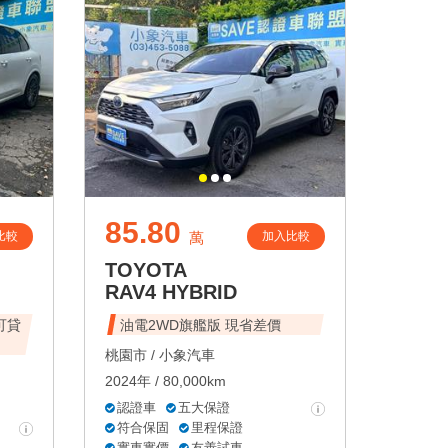
85.80
比較
加入比較
萬
TOYOTA
RAV4 HYBRID
油電2WD旗艦版 現省差價
桃園市 /
小象汽車
2024年 / 80,000km
認證車
五大保證
符合保固
里程保證
實車實價
友善試車