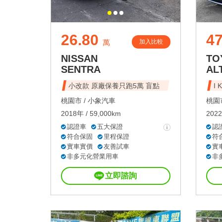
26.80
47
加入比較
萬
NISSAN
TO
SENTRA
AL
小改款 原廠保養只跑5萬 盲點
I
桃園市 /
小象汽車
桃園市
2018年 / 59,000km
2022
認證車
五大保證
認
符合保固
里程保證
符
實車實價
友善試車
實
非多元化營業用車
非
立即諮詢